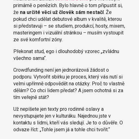
primárně o penězích. Bylo hlavně o tom připustit si,
že
na určité věci už člověk sám nestačí
. Že
pokud chci udělat debutové album v kvalitě, kterou
si představuji – se studiem, produkcí, hosty, mixem,
masteringem i vizuální stránkou – musím vystoupit
ze své komfortní zóny.
Překonat stud, ego i dlouhodobý vzorec „zvládnu
všechno sama“.
Crowdfunding není jen jednorázová žádost o
podporu. Vytvořit sbírku je proces, který vás nutí si
velmi upřímně odpovědět na otázky: Proč to vlastně
dělám? Co chci lidem předat? A jsem ochotná si za
tím veřejně stát?
Už nepíšete jen texty pro rodinné oslavy a
nevystupujete jen v kulturáku. Najednou jste v
kontaktu s lidmi, kteří vás sledují. Je to o důvěře. O
odvaze říct: „Tohle jsem já a tohle chci tvořit.“