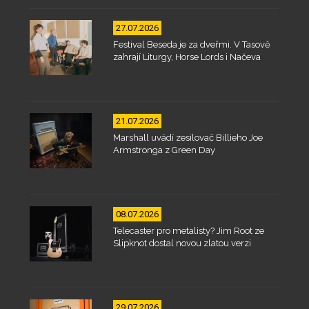
27.07.2026
Festival Beseda je za dveřmi. V Tasově
zahrají Liturgy, Horse Lords i Načeva
21.07.2026
Marshall uvádí zesilovač Billieho Joe
Armstronga z Green Day
08.07.2026
Telecaster pro metalisty? Jim Root ze
Slipknot dostal novou zlatou verzi
29.07.2026