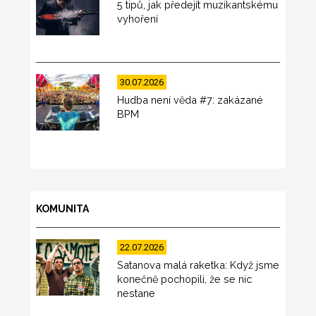
5 tipů, jak předejít muzikantskému
vyhoření
30.07.2026
Hudba není věda #7: zakázané
BPM
KOMUNITA
22.07.2026
Satanova malá raketka: Když jsme
konečně pochopili, že se nic
nestane