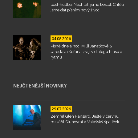
post-hudba: Nechtěli jsme bestof. Chtěli
jsme dát písním nový život
04.08.2026
Písně dne a noci Milli Janatkové &
Jaroslava Kořána zrají v dialogu hlasu a
rytmu
NEJČTENĚJŠÍ NOVINKY
29.07.2026
Zemřel Glen Hansard. Ještě v červnu
rozzářil Slunovrat a Valašský špalíček