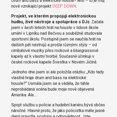
Drum and bass a elektrické housle? Ano – to je můj
nově vznikající projekt
DEEP DOWN
.
Projekt, ve kterém propojuji elektronickou
hudbu, živé nástroje a spolupráce s DJs
. Začala
jsem v šesti letech hrát na housle v lidové škole
umění v Lipníku nad Bečvou a souběžně studovala
sportovní školu. Postupně jsem se naučila hrát na
dalších pět nástrojů a prošla různými styly – od
cimbálové muziky přes rockové a bluegrassové
kapely až k vlastní tvorbě. Současně účinkuji v
české rockové kapele Švestka v Novém Jičíně.
Jednoho dne jsem si ale položila otázku: „Kdo tady
vlastně hraje drum and bass na elektrické
housle?“ Usmála jsem se a věděla, že tahle
neprobádaná scéna bude moje nově objevená
Amerika. Ale…
Spojit službu u policie a hudební kariéru bývá občas
náročné. Hlavně proto, že jako policistka máte jasně
daná pravidla, postupy a odpovědnost. Jste