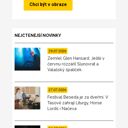
NEJČTENĚJŠÍ NOVINKY
29.07.2026
Zemřel Glen Hansard. Ještě v
červnu rozzářil Slunovrat a
Valašský špalíček
27.07.2026
Festival Beseda je za dveřmi. V
Tasově zahrají Liturgy, Horse
Lords i Načeva