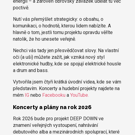
energii – a zároveň obrovský závazek udělat tu věc
poctivě.
Nutí vás přemýšlet strategicky: o obsahu, o
komunikaci, o hodnotě, kterou lidem nabízíte. A
hlavně o tom, jestli tomu projektu opravdu věříte
natolik, že ho unesete veřejně.
Nechci vás tady jen přesvědčovat slovy. Na vlastní
oči (a uši) můžete zažít, jak vzniká nový styl
elektronické hudby, kde se spojují elektrické housle
a drum and bass.
Vytvořila jsem čtyři krátká úvodní videa, kde se vám
představím. Koncerty a hudební projekty najdete na
mém
IG
nebo
Facebooku
a
YouTube.
Koncerty a plány na rok 2026
Rok 2026 bude pro projekt DEEP DOWN ve
znamení veřejných vystoupení, nahrávání
debutového alba a mezinárodních spoluprací, které