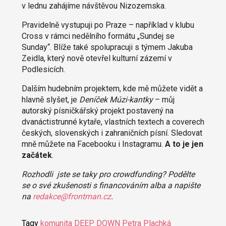
v lednu zahájíme návštěvou Nizozemska.
Pravidelně vystupuji po Praze – například v klubu
Cross v rámci nedělního formátu „Sundej se
Sunday“. Blíže také spolupracuji s týmem Jakuba
Zeidla, který nově otevřel kulturní zázemí v
Podlesicích.
Dalším hudebním projektem, kde mě můžete vidět a
hlavně slyšet, je
Deníček Múzi-kantky
– můj
autorský písničkářský projekt postavený na
dvanáctistrunné kytaře, vlastních textech a coverech
českých, slovenských i zahraničních písní. Sledovat
mně můžete na Facebooku i Instagramu.
A to je jen
začátek
.
Rozhodli jste se taky pro crowdfunding? Podělte
se o své zkušenosti s financováním alba a napište
na
redakce@frontman.cz
.
Tagy
komunita
DEEP DOWN
Petra Plachká