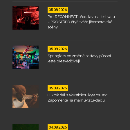
05.08.2026
Pre-RECONNECT představí na festivalu
UPROSTŘED čtyři tváře jihomoravské
scény
05.08.2026
Springless po změně sestavy působí
ještě přesvědčivěji
05.08.2026
O krok dál s akustickou kytarou #2:
Zapomeňte na mámu-tátu-dědu
04.08.2026