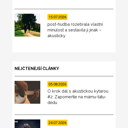
15.07.2026
post-hudba rozebrala vlastní
minulost a sestavila ji jinak –
akusticky
NEJČTENĚJŠÍ ČLÁNKY
05.08.2026
O krok dál s akustickou kytarou
#2: Zapomeňte na mámu-tátu-
dědu
24.07.2026