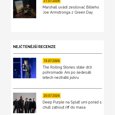
21.07.2026
Marshall uvádí zesilovač Billieho
Joe Armstronga z Green Day
NEJČTENĚJŠÍ RECENZE
13.07.2026
The Rolling Stones stále drží
pohromadě. Ani po šedesáti
letech neztratili jiskru
20.07.2026
Deep Purple na Splat! umí pořád s
chutí zatnout riff do masa