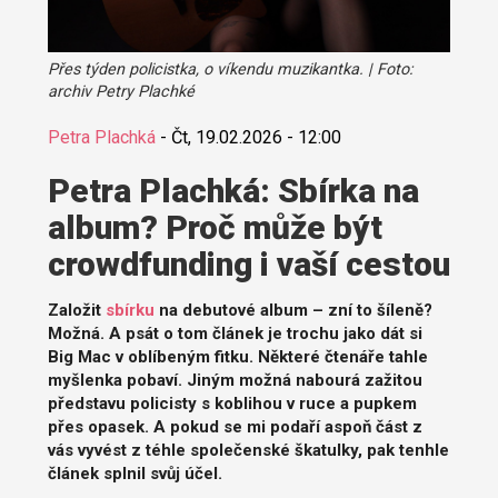
Přes týden policistka, o víkendu muzikantka. | Foto:
archiv Petry Plachké
Petra Plachká
-
Čt, 19.02.2026 - 12:00
Petra Plachká: Sbírka na
album? Proč může být
crowdfunding i vaší cestou
Založit
sbírku
na debutové album – zní to šíleně?
Možná. A psát o tom článek je trochu jako dát si
Big Mac v oblíbeným fitku. Některé čtenáře tahle
myšlenka pobaví. Jiným možná nabourá zažitou
představu policisty s koblihou v ruce a pupkem
přes opasek. A pokud se mi podaří aspoň část z
vás vyvést z téhle společenské škatulky, pak tenhle
článek splnil svůj účel.