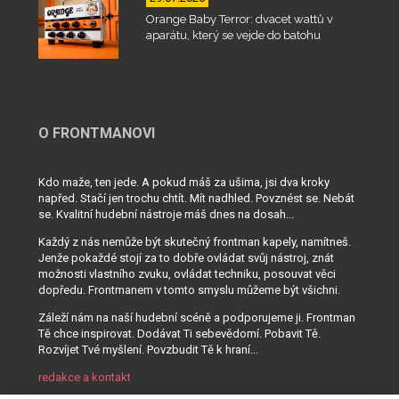
Orange Baby Terror: dvacet wattů v
aparátu, který se vejde do batohu
O FRONTMANOVI
Kdo maže, ten jede. A pokud máš za ušima, jsi dva kroky
napřed. Stačí jen trochu chtít. Mít nadhled. Povznést se. Nebát
se. Kvalitní hudební nástroje máš dnes na dosah...
Každý z nás nemůže být skutečný frontman kapely, namítneš.
Jenže pokaždé stojí za to dobře ovládat svůj nástroj, znát
možnosti vlastního zvuku, ovládat techniku, posouvat věci
dopředu. Frontmanem v tomto smyslu můžeme být všichni.
Záleží nám na naší hudební scéně a podporujeme ji. Frontman
Tě chce inspirovat. Dodávat Ti sebevědomí. Pobavit Tě.
Rozvíjet Tvé myšlení. Povzbudit Tě k hraní...
redakce a kontakt