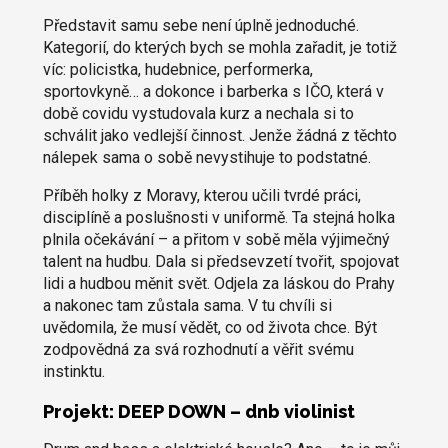
Představit samu sebe není úplně jednoduché.
Kategorií, do kterých bych se mohla zařadit, je totiž
víc: policistka, hudebnice, performerka,
sportovkyně… a dokonce i barberka s IČO, která v
době covidu vystudovala kurz a nechala si to
schválit jako vedlejší činnost. Jenže žádná z těchto
nálepek sama o sobě nevystihuje to podstatné.
Příběh holky z Moravy, kterou učili tvrdé práci,
disciplíně a poslušnosti v uniformě. Ta stejná holka
plnila očekávání – a přitom v sobě měla výjimečný
talent na hudbu. Dala si předsevzetí tvořit, spojovat
lidi a hudbou měnit svět. Odjela za láskou do Prahy
a nakonec tam zůstala sama. V tu chvíli si
uvědomila, že musí vědět, co od života chce. Být
zodpovědná za svá rozhodnutí a věřit svému
instinktu.
Projekt: DEEP DOWN – dnb violinist