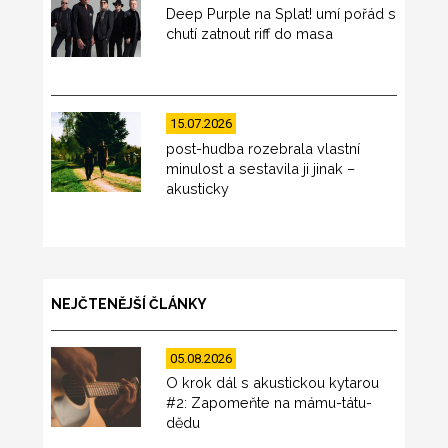
Deep Purple na Splat! umí pořád s
chutí zatnout riff do masa
15.07.2026
post-hudba rozebrala vlastní
minulost a sestavila ji jinak –
akusticky
NEJČTENĚJŠÍ ČLÁNKY
05.08.2026
O krok dál s akustickou kytarou
#2: Zapomeňte na mámu-tátu-
dědu