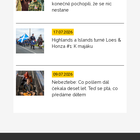
konečně pochopili, že se nic
nestane
17.07.2026
Highlands a Islands turné Loes &
Honza #1: K majáku
09.07.2026
Nebeztebe: Co pošlem dál
čekala deset let. Teď se ptá, co
předáme dětem