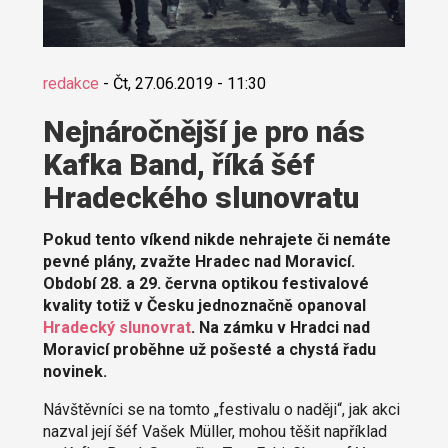
redakce
-
Čt, 27.06.2019 - 11:30
Nejnáročnější je pro nás
Kafka Band, říká šéf
Hradeckého slunovratu
Pokud tento víkend nikde nehrajete či nemáte
pevné plány, zvažte Hradec nad Moravicí.
Období 28. a 29. června optikou festivalové
kvality totiž v Česku jednoznačně opanoval
Hradecký slunovrat
. Na zámku v Hradci nad
Moravicí proběhne už pošesté a chystá řadu
novinek.
Návštěvníci se na tomto „festivalu o naději“, jak akci
nazval její šéf Vašek Müller, mohou těšit například