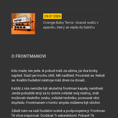
29.07.2026
Orange Baby Terror: dvacet wattů v
aparátu, který se vejde do batohu
O FRONTMANOVI
Kdo maže, ten jede. A pokud máš za ušima, jsi dva kroky
napřed. Stačí jen trochu chtít. Mít nadhled. Povznést se. Nebát
se. Kvalitní hudební nástroje máš dnes na dosah...
Každý z nás nemůže být skutečný frontman kapely, namítneš.
Jenže pokaždé stojí za to dobře ovládat svůj nástroj, znát
možnosti vlastního zvuku, ovládat techniku, posouvat věci
dopředu. Frontmanem v tomto smyslu můžeme být všichni.
Záleží nám na naší hudební scéně a podporujeme ji. Frontman
Tě chce inspirovat. Dodávat Ti sebevědomí. Pobavit Tě.