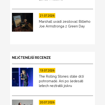
21.07.2026
Marshall uvádí zesilovač Billieho
Joe Armstronga z Green Day
NEJČTENĚJŠÍ RECENZE
13.07.2026
The Rolling Stones stále drží
pohromadě. Ani po šedesáti
letech neztratili jiskru
20.07.2026