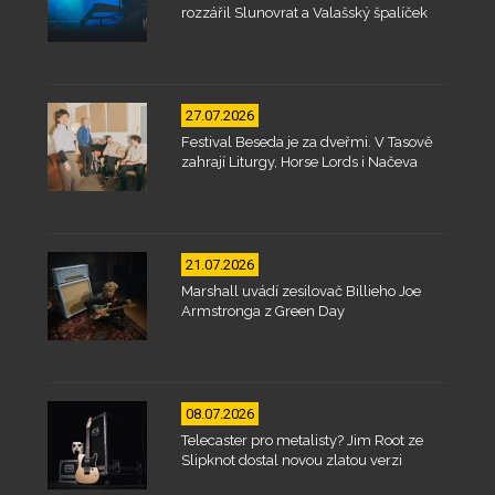
rozzářil Slunovrat a Valašský špalíček
27.07.2026
Festival Beseda je za dveřmi. V Tasově
zahrají Liturgy, Horse Lords i Načeva
21.07.2026
Marshall uvádí zesilovač Billieho Joe
Armstronga z Green Day
08.07.2026
Telecaster pro metalisty? Jim Root ze
Slipknot dostal novou zlatou verzi