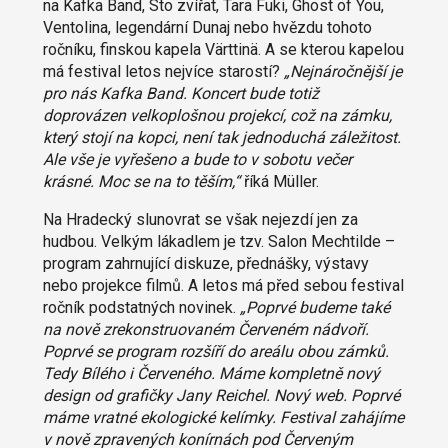
na Kafka Band, Sto zvířat, Tara Fuki, Ghost of You,
Ventolina, legendární Dunaj nebo hvězdu tohoto
ročníku, finskou kapela Värttinä. A se kterou kapelou
má festival letos nejvíce starostí?
„Nejnáročnější je
pro nás Kafka Band. Koncert bude totiž
doprovázen velkoplošnou projekcí, což na zámku,
který stojí na kopci, není tak jednoduchá záležitost.
Ale vše je vyřešeno a bude to v sobotu večer
krásné. Moc se na to těším,“
říká Müller.
Na Hradecký slunovrat se však nejezdí jen za
hudbou. Velkým lákadlem je tzv. Salon Mechtilde –
program zahrnující diskuze, přednášky, výstavy
nebo projekce filmů. A letos má před sebou festival
ročník podstatných novinek.
„Poprvé budeme také
na nově zrekonstruovaném Červeném nádvoří.
Poprvé se program rozšíří do areálu obou zámků.
Tedy Bílého i Červeného. Máme kompletně nový
design od grafičky Jany Reichel. Nový web. Poprvé
máme vratné ekologické kelímky. Festival zahájíme
v nově zpravených konírnách pod Červeným