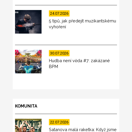
24.07.2026
5 tipů, jak předejít muzikantskému
vyhoření
30.07.2026
Hudba není věda #7: zakázané
BPM
KOMUNITA
22.07.2026
Satanova malá raketka: Když jsme