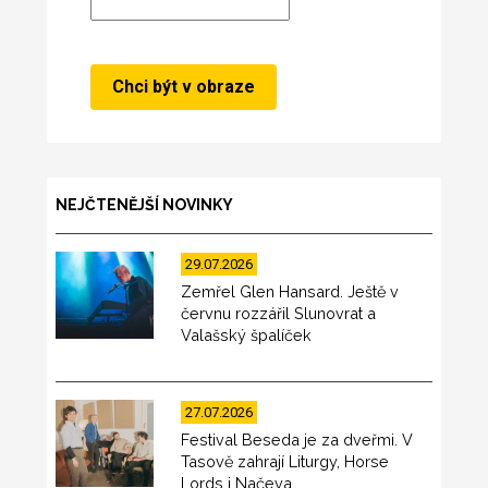
NEJČTENĚJŠÍ NOVINKY
29.07.2026
Zemřel Glen Hansard. Ještě v
červnu rozzářil Slunovrat a
Valašský špalíček
27.07.2026
Festival Beseda je za dveřmi. V
Tasově zahrají Liturgy, Horse
Lords i Načeva