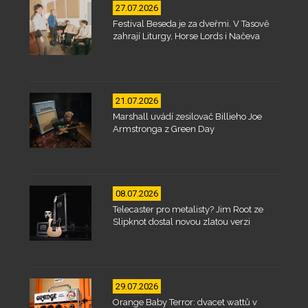
27.07.2026
Festival Beseda je za dveřmi. V Tasově
zahrají Liturgy, Horse Lords i Načeva
21.07.2026
Marshall uvádí zesilovač Billieho Joe
Armstronga z Green Day
08.07.2026
Telecaster pro metalisty? Jim Root ze
Slipknot dostal novou zlatou verzi
29.07.2026
Orange Baby Terror: dvacet wattů v