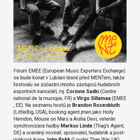
Fórum EMEE (European Music Exporters Exchange)
se bude konat v Lublani těsně před MENTem, takže
festivalu se zúčastní mnoho zástupců hudebních
exportních kanceláří, mj.
Corinne Sadki
(Centre
national de la musique, FR) a
Virgo Sillamaa
(EMEE
, EE). Na seznamu hostů je
Brandon Rosenbluth
(LittleBig, USA), booking agent jmen jako Holly
Herndon, Mouse on Mars a Aisha Devi, veterán
synchronizace hudby
Markus Linde
(Thag's Agent,
DE) a oceněný novinář, spisovatel, hudebník a post-
punková ikona
John Robb
(Louder Than War, UK).