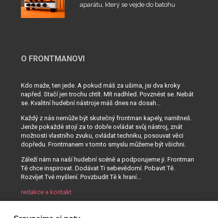
aparátu, který se vejde do batohu
O FRONTMANOVI
Kdo maže, ten jede. A pokud máš za ušima, jsi dva kroky
napřed. Stačí jen trochu chtít. Mít nadhled. Povznést se. Nebát
se. Kvalitní hudební nástroje máš dnes na dosah...
Každý z nás nemůže být skutečný frontman kapely, namítneš.
Jenže pokaždé stojí za to dobře ovládat svůj nástroj, znát
možnosti vlastního zvuku, ovládat techniku, posouvat věci
dopředu. Frontmanem v tomto smyslu můžeme být všichni.
Záleží nám na naší hudební scéně a podporujeme ji. Frontman
Tě chce inspirovat. Dodávat Ti sebevědomí. Pobavit Tě.
Rozvíjet Tvé myšlení. Povzbudit Tě k hraní...
redakce a kontakt