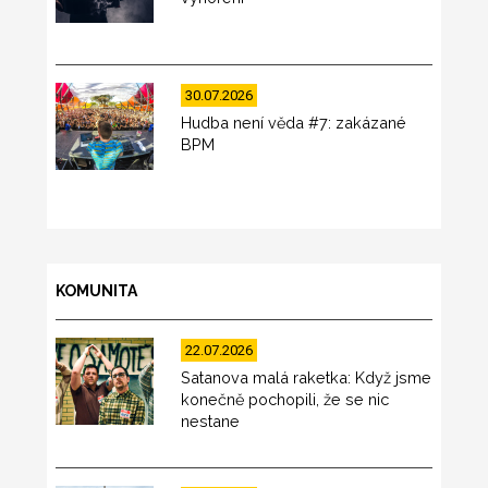
30.07.2026
Hudba není věda #7: zakázané
BPM
KOMUNITA
22.07.2026
Satanova malá raketka: Když jsme
konečně pochopili, že se nic
nestane