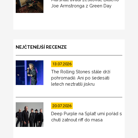
Joe Armstronga z Green Day
NEJČTENĚJŠÍ RECENZE
13.07.2026
The Rolling Stones stále drží
pohromadě. Ani po šedesáti
letech neztratili jiskru
20.07.2026
Deep Purple na Splat! umí pořád s
chutí zatnout riff do masa