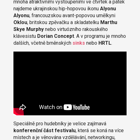
mnoha atraktivními vystoupeními ve čtvrtek a pátek
najdeme ukrajinskou hip-hopovou ikonu
Alyonu
Alyonu
, francouzskou avant-popovou umělkyni
Oklou
, britskou zpěvačku a skladatelku
Marthu
Skye Murphy
nebo virtuózního rakouského
klávesistu
Dorian Concept
. A v programu je mnoho
dalších, včetně brněnských
sinks
nebo
HRTL
.
Speciálně pro hudebníky je velice zajímavá
konferenční část festivalu
, která se koná na více
místech a je věnována vzdělávání, networkingu,