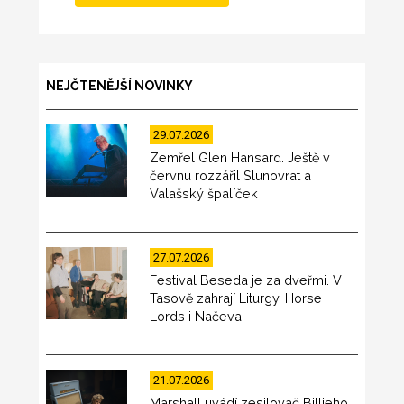
NEJČTENĚJŠÍ NOVINKY
29.07.2026
Zemřel Glen Hansard. Ještě v
červnu rozzářil Slunovrat a
Valašský špalíček
27.07.2026
Festival Beseda je za dveřmi. V
Tasově zahrají Liturgy, Horse
Lords i Načeva
21.07.2026
Marshall uvádí zesilovač Billieho