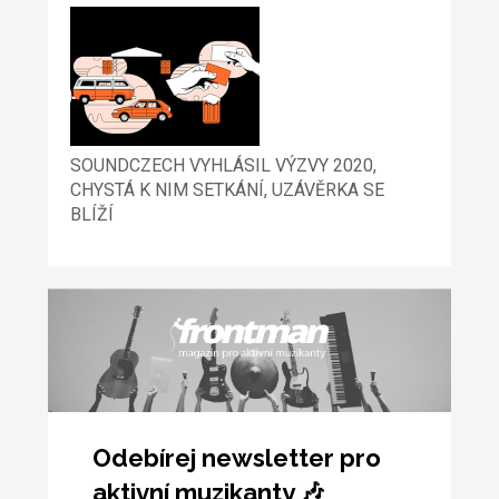
SOUNDCZECH VYHLÁSIL VÝZVY 2020,
CHYSTÁ K NIM SETKÁNÍ, UZÁVĚRKA SE
BLÍŽÍ
Odebírej newsletter pro
aktivní muzikanty 🎶