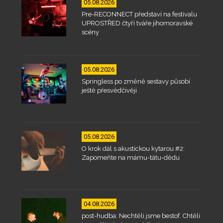
05.08.2026
Pre-RECONNECT představí na festivalu
UPROSTŘED čtyři tváře jihomoravské
scény
05.08.2026
Springless po změně sestavy působí
ještě přesvědčivěji
05.08.2026
O krok dál s akustickou kytarou #2:
Zapomeňte na mámu-tátu-dědu
04.08.2026
post-hudba: Nechtěli jsme bestof. Chtěli