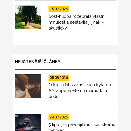
15.07.2026
post-hudba rozebrala vlastní
minulost a sestavila ji jinak –
akusticky
NEJČTENĚJŠÍ ČLÁNKY
05.08.2026
O krok dál s akustickou kytarou
#2: Zapomeňte na mámu-tátu-
dědu
24.07.2026
5 tipů, jak předejít muzikantskému
vyhoření