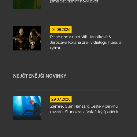
jsme dát písním nový život
04.08.2026
Písně dne a noci Milli Janatkové &
Jaroslava Kořána zrají v dialogu hlasu a
rytmu
NEJČTENĚJŠÍ NOVINKY
29.07.2026
Zemřel Glen Hansard. Ještě v červnu
rozzářil Slunovrat a Valašský špalíček