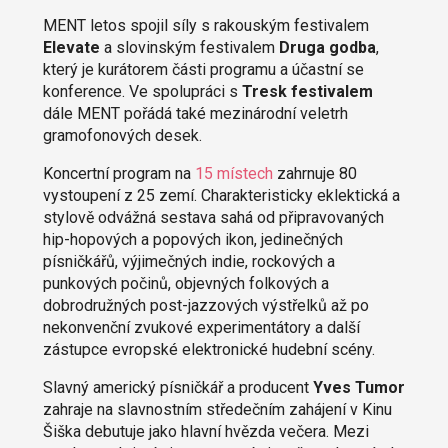
MENT letos spojil síly s rakouským festivalem
Elevate
a slovinským festivalem
Druga godba
,
který je kurátorem části programu a účastní se
konference. Ve spolupráci s
Tresk festivalem
dále MENT pořádá také mezinárodní veletrh
gramofonových desek.
Koncertní program na
15 místech
zahrnuje 80
vystoupení z 25 zemí. Charakteristicky eklektická a
stylově odvážná sestava sahá od připravovaných
hip-hopových a popových ikon, jedinečných
písničkářů, výjimečných indie, rockových a
punkových počinů, objevných folkových a
dobrodružných post-jazzových výstřelků až po
nekonvenční zvukové experimentátory a další
zástupce evropské elektronické hudební scény.
Slavný americký písničkář a producent
Yves Tumor
zahraje na slavnostním středečním zahájení v Kinu
Šiška debutuje jako hlavní hvězda večera. Mezi