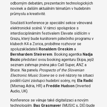
odborným debatám, prezentacím technologických
novinek a dalším aktuálním tématům v hudebním
průmyslu a kreativitě.
Součástí konference je speciální sekce věnovaná
elektronické scéně. V rámci spolupráce s
interdisciplinárním festivalem Elevate sídlícím v
Grazu, který bude kurátorem pátečního programu v
klubech K4 a Zorica, proběhne rozhovor se
spoluzakladateli
Ronaldem Oreskim
a
Bernhardem Steirerem
. Booking agentka
Nadja
Bozic
představí svou booking agenturu Ekipa, jejíž
seznam zahrnuje jména jako Call Super, ANZ a
Bruce. Na panelu
Prospects of the Slovenian
Electronic Music Scene
se o své názory na situaci
podělí různí zástupci hudební scény, mj.
Ela Radić
(Mixmag Adria, HR) a
Freddie Hudson
(Inverted
Audio, UK).
Konference se věnuje také digitalizaci a novým
technologiím.
Bas Grasmayer
(MUSIC x, DE) bude