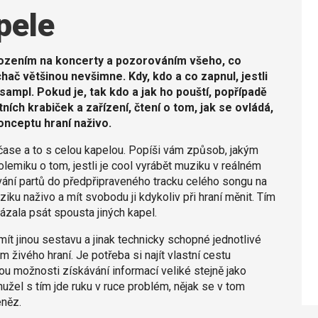
pele
 chozením na koncerty a pozorováním všeho, co
chač většinou nevšimne. Kdy, kdo a co zapnul, jestli
 sampl. Pokud je, tak kdo a jak ho pouští, popřípadě
ích krabiček a zařízení, čtení o tom, jak se ovládá,
onceptu hraní naživo.
čase a to s celou kapelou. Popíši vám způsob, jakým
lemiku o tom, jestli je cool vyrábět muziku v reálném
ávání partů do předpřipraveného tracku celého songu na
ku naživo a mít svobodu ji kdykoliv při hraní měnit. Tím
zala psát spousta jiných kapel.
ít jinou sestavu a jinak technicky schopné jednotlivé
 živého hraní. Je potřeba si najít vlastní cestu
ou možnosti získávání informací veliké stejně jako
žel s tím jde ruku v ruce problém, nějak se v tom
eněz.