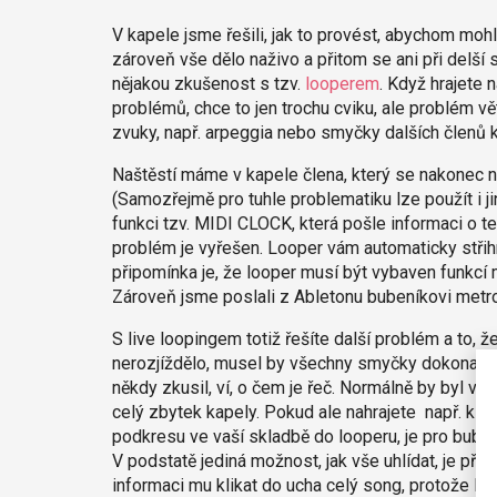
V kapele jsme řešili, jak to provést, abychom mohl
zároveň vše dělo naživo a přitom se ani při delší 
nějakou zkušenost s tzv.
looperem
. Když hrajete 
problémů, chce to jen trochu cviku, ale problém v
zvuky, např. arpeggia nebo smyčky dalších členů ka
Naštěstí máme v kapele člena, který se nakonec 
(Samozřejmě pro tuhle problematiku lze použít i 
funkci tzv. MIDI CLOCK, která pošle informaci o 
problém je vyřešen. Looper vám automaticky stř
připomínka je, že looper musí být vybaven funkcí m
Zároveň jsme poslali z Abletonu bubeníkovi metro
S live loopingem totiž řešíte další problém a to
nerozjíždělo, musel by všechny smyčky dokonale sl
někdy zkusil, ví, o čem je řeč. Normálně by byl vů
celý zbytek kapely. Pokud ale nahrajete např. kl
podkresu ve vaší skladbě do looperu, je pro buben
V podstatě jediná možnost, jak vše uhlídat, je př
informaci mu klikat do ucha celý song, protože M