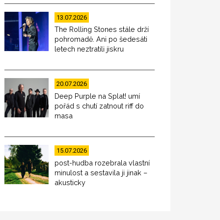
13.07.2026
The Rolling Stones stále drží
pohromadě. Ani po šedesáti
letech neztratili jiskru
20.07.2026
Deep Purple na Splat! umí
pořád s chutí zatnout riff do
masa
15.07.2026
post-hudba rozebrala vlastní
minulost a sestavila ji jinak –
akusticky