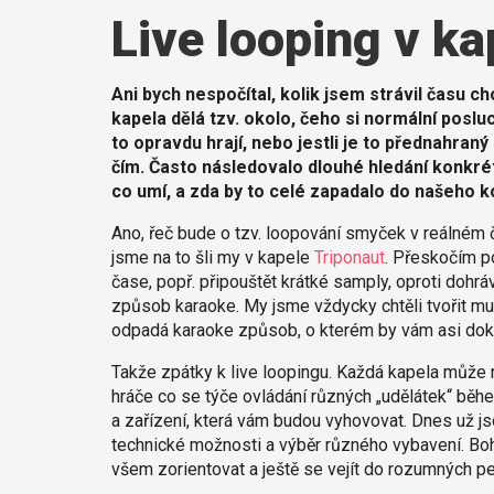
Live looping v ka
Ani bych nespočítal, kolik jsem strávil času
kapela dělá tzv. okolo, čeho si normální poslu
to opravdu hrají, nebo jestli je to přednahraný
čím. Často následovalo dlouhé hledání konkrétn
co umí, a zda by to celé zapadalo do našeho k
Ano, řeč bude o tzv. loopování smyček v reálném 
jsme na to šli my v kapele
Triponaut
. Přeskočím po
čase, popř. připouštět krátké samply, oproti dohr
způsob karaoke. My jsme vždycky chtěli tvořit muzi
odpadá karaoke způsob, o kterém by vám asi doká
Takže zpátky k live loopingu. Každá kapela může m
hráče co se týče ovládání různých „udělátek“ během
a zařízení, která vám budou vyhovovat. Dnes už js
technické možnosti a výběr různého vybavení. Bohu
všem zorientovat a ještě se vejít do rozumných p