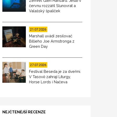
Zemřel Glen Hansard. Ještě v
červnu rozzářil Slunovrat a
Valašský špalíček
21.07.2026
Marshall uvádí zesilovač
Billieho Joe Armstronga z
Green Day
27.07.2026
Festival Beseda je za dveřmi.
V Tasově zahrají Liturgy,
Horse Lords i Načeva
NEJČTENĚJŠÍ RECENZE