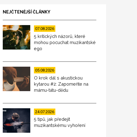
NEJČTENĚJŠÍ ČLÁNKY
07.08.2026
5 kritických názorů, které
mohou pocuchat muzikantské
ego
05.08.2026
O krok dál s akustickou
kytarou #2: Zapomeňte na
mámu-tátu-dědu
24.07.2026
5 tipů, jak předejít
muzikantskému vyhoření