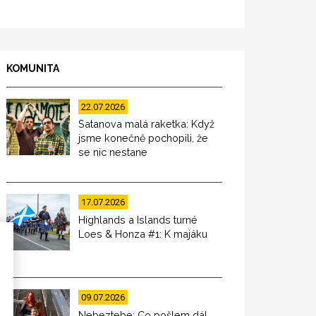
KOMUNITA
22.07.2026
Satanova malá raketka: Když
jsme konečně pochopili, že
se nic nestane
17.07.2026
Highlands a Islands turné
Loes & Honza #1: K majáku
09.07.2026
Nebeztebe: Co pošlem dál