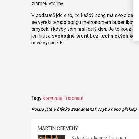
zlomek vteřiny.
V podstatě jde o to, že každý song má svoje dan
se vyřeší tempo songu metronomem bubeníkovi d
smyček, i kdyby vám hráli celý den. Je to kouzlo!
jen hrát a
svobodně tvořit bez technických kom
nově vydané EP.
Tagy
komunita
Triponaut
Pokud jste v článku zaznamenali chybu nebo překlep,
MARTIN ČERVENÝ
Kytarista v kapele
Triponaut