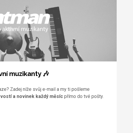
vní muzikanty 🎶
aze? Zadej níže svůj e-mail a my ti pošleme
vostí a novinek každý měsíc
přímo do tvé pošty.