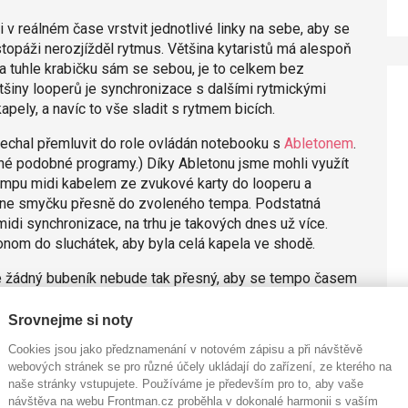
i v reálném čase vrstvit jednotlivé linky na sebe, aby se
stopáži nerozjížděl rytmus. Většina kytaristů má alespoň
na tuhle krabičku sám se sebou, je to celkem bez
ětšiny looperů je synchronizace s dalšími rytmickými
pely, a navíc to vše sladit s rytmem bicích.
nechal přemluvit do role ovládán notebooku s
Abletonem
.
jiné podobné programy.) Díky Abletonu jsme mohli využít
tempu midi kabelem ze zvukové karty do looperu a
ihne smyčku přesně do zvoleného tempa. Podstatná
idi synchronizace, na trhu je takových dnes už více.
nom do sluchátek, aby byla celá kapela ve shodě.
, že žádný bubeník nebude tak přesný, aby se tempo časem
yšet a to je kámen úrazu. Bubeník, který to
dcem rytmu on a jeho tempa by se držel basák a jejich hry
Srovnejme si noty
ávesovou nebo kytarovou smyčku plnící funkci nějakého
Cookies jsou jako předznamenání v notovém zápisu a při návštěvě
íka nemožné ji dokonale slyšet přes svojí hru.
webových stránek se pro různé účely ukládají do zařízení, ze kterého na
edat mu informaci v jakém tempu je smyčka nahraná a tuhle
naše stránky vstupujete. Používáme je především pro to, aby vaše
IDI CLOCK narozdíl od člověka neuhne z rytmu ani o
návštěva na webu Frontman.cz proběhla v dokonalé harmonii s vaším