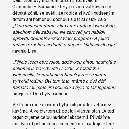
Další zlomový moment přišel s festivalem
Glastonbury. Kamarád, který provozoval kavárnu v
dětské zóně, se svěřil, že rodiče si kvůli nadšeným
dětem ani nemohou sednout a dát si šálek čaje.
„Proč neuspořádáme v kavárně hudební workshop,
abychom děti zabavili, ale zároveň jim nabídli
opravdu hodnotný vzdělávací program? A jejich
rodiče si mohou sednout a dát si v klidu šálek čaje,“
navrhla Lisa.
„Přijela jsem obrovskou dodávkou plnou nástrojů a
dokonce jsme vytvořili i sochu. Z rozbitého
violoncella, kontrabasu a houslí jsme ve stanu
vytvořili rodinu. Byl tam táta, máma a dvě děti,
namalovali jsme jim obličeje a bylo to tak legrační,“
směje se. Děti byly nadšené.
Ve třetím roce činnosti byl jejich prostor větší než
kavárna. A ve čtvrtém už dostali vlastní stan. „A teď
organizujeme celou hudební akademii. Přivážíme
asi dvacet pět učitelů a nejméně sto nástrojů, které