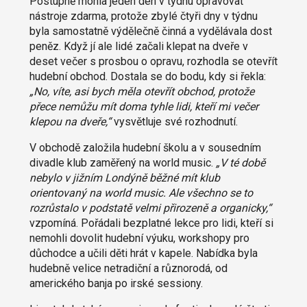
Postupně mohla jeden den v týdnu opravovat
nástroje zdarma, protože zbylé čtyři dny v týdnu
byla samostatně výdělečně činná a vydělávala dost
peněz. Když jí ale lidé začali klepat na dveře v
deset večer s prosbou o opravu, rozhodla se otevřít
hudební obchod. Dostala se do bodu, kdy si řekla:
„No, víte, asi bych měla otevřít obchod, protože
přece nemůžu mít doma tyhle lidi, kteří mi večer
klepou na dveře,“
vysvětluje své rozhodnutí.
V obchodě založila hudební školu a v sousedním
divadle klub zaměřený na world music.
„V té době
nebylo v jižním Londýně běžné mít klub
orientovaný na world music. Ale všechno se to
rozrůstalo v podstatě velmi přirozeně a organicky,“
vzpomíná. Pořádali bezplatné lekce pro lidi, kteří si
nemohli dovolit hudební výuku, workshopy pro
důchodce a učili děti hrát v kapele. Nabídka byla
hudebně velice netradiční a různorodá, od
amerického banja po irské sessiony.