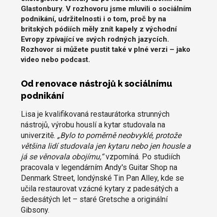
Glastonbury. V rozhovoru jsme mluvili o sociálním
podnikání, udržitelnosti i o tom, proč by na
britských pódiích měly znít kapely z východní
Evropy zpívající ve svých rodných jazycích.
Rozhovor si můžete pustit také v plné verzi – jako
video nebo podcast.
Od renovace nástrojů k sociálnímu
podnikání
Lisa je kvalifikovaná restaurátorka strunných
nástrojů, výrobu houslí a kytar studovala na
univerzitě.
„Bylo to poměrně neobvyklé, protože
většina lidí studovala jen kytaru nebo jen housle a
já se věnovala obojímu,“
vzpomíná. Po studiích
pracovala v legendárním Andy's Guitar Shop na
Denmark Street, londýnské Tin Pan Alley, kde se
učila restaurovat vzácné kytary z padesátých a
šedesátých let – staré Gretsche a originální
Gibsony.