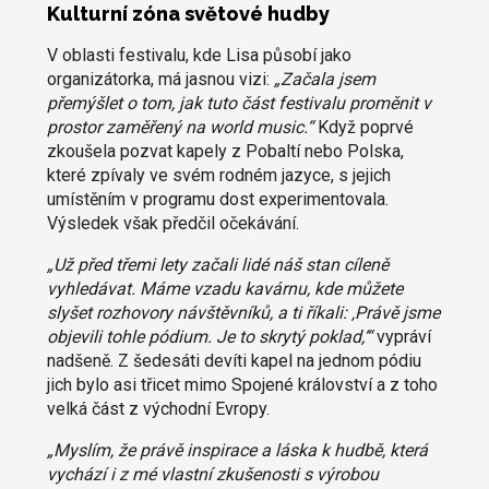
Kulturní zóna světové hudby
V oblasti festivalu, kde Lisa působí jako
organizátorka, má jasnou vizi:
„Začala jsem
přemýšlet o tom, jak tuto část festivalu proměnit v
prostor zaměřený na world music.“
Když poprvé
zkoušela pozvat kapely z Pobaltí nebo Polska,
které zpívaly ve svém rodném jazyce, s jejich
umístěním v programu dost experimentovala.
Výsledek však předčil očekávání.
„Už před třemi lety začali lidé náš stan cíleně
vyhledávat. Máme vzadu kavárnu, kde můžete
slyšet rozhovory návštěvníků, a ti říkali: ‚Právě jsme
objevili tohle pódium. Je to skrytý poklad,‘“
vypráví
nadšeně. Z šedesáti devíti kapel na jednom pódiu
jich bylo asi třicet mimo Spojené království a z toho
velká část z východní Evropy.
„Myslím, že právě inspirace a láska k hudbě, která
vychází i z mé vlastní zkušenosti s výrobou