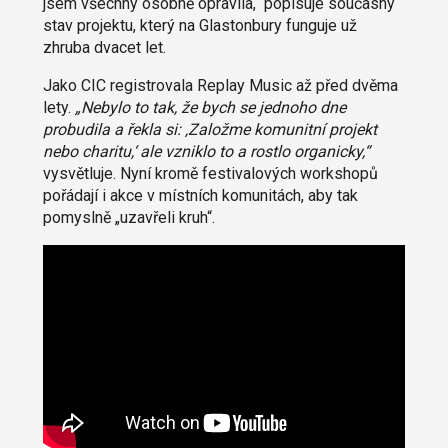
jsem všechny osobně opravila,“ popisuje současný
stav projektu, který na Glastonbury funguje už
zhruba dvacet let.
Jako CIC registrovala Replay Music až před dvěma
lety.
„Nebylo to tak, že bych se jednoho dne
probudila a řekla si: ‚Založme komunitní projekt
nebo charitu,‘ ale vzniklo to a rostlo organicky,“
vysvětluje. Nyní kromě festivalových workshopů
pořádají i akce v místních komunitách, aby tak
pomyslně „uzavřeli kruh“.