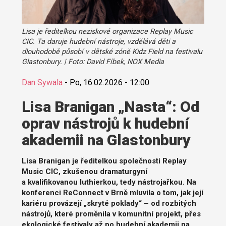
Lisa je ředitelkou neziskové organizace Replay Music
CIC. Ta daruje hudební nástroje, vzdělává děti a
dlouhodobě působí v dětské zóně Kidz Field na festivalu
Glastonbury. | Foto: David Fíbek, NOX Media
Dan Sywala
-
Po, 16.02.2026 - 12:00
Lisa Branigan „Nasta“: Od
oprav nástrojů k hudební
akademii na Glastonbury
Lisa Branigan je ředitelkou společnosti Replay
Music CIC, zkušenou dramaturgyní
a kvalifikovanou luthierkou, tedy nástrojařkou. Na
konferenci ReConnect v Brně mluvila o tom, jak její
kariéru provázejí „skryté poklady“ – od rozbitých
nástrojů, které proměnila v komunitní projekt, přes
ekologické festivaly až po hudební akademii na