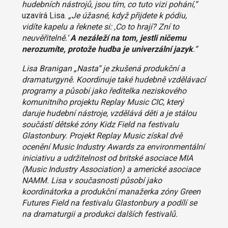
hudebních nástrojů, jsou tím, co tuto vizi pohání,“
uzavírá Lisa.
„Je úžasné, když přijdete k pódiu,
vidíte kapelu a řek
nete si: ‚Co to hrají? Zní to
neuvěřitelně.‘
A nezáleží na tom, jestli ničemu
nerozumíte, protože hudba je univerzální jazyk
.“
Lisa Branigan „Nasta“ je zkušená produkční a
dramaturgyně. Koordinuje také hudebně vzdělávací
programy a působí jako ředitelka neziskového
komunitního projektu Replay Music CIC, který
daruje hudební nástroje, vzdělává děti a je stálou
součástí dětské zóny Kidz Field na festivalu
Glastonbury. Projekt Replay Music získal dvě
ocenění Music Industry Awards za environmentální
iniciativu a udržitelnost od britské asociace MIA
(Music Industry Association) a americké asociace
NAMM. Lisa v současnosti působí jako
koordinátorka a produkční manažerka zóny Green
Futures Field na festivalu Glastonbury a podílí se
na dramaturgii a produkci dalších festivalů.