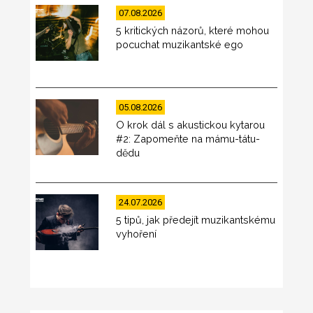
07.08.2026
5 kritických názorů, které mohou
pocuchat muzikantské ego
05.08.2026
O krok dál s akustickou kytarou
#2: Zapomeňte na mámu-tátu-
dědu
24.07.2026
5 tipů, jak předejít muzikantskému
vyhoření