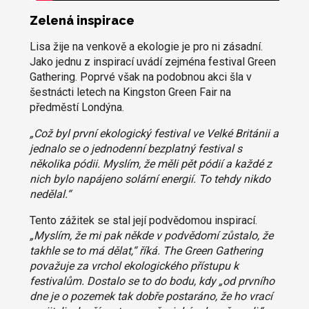
Zelená inspirace
Lisa žije na venkově a ekologie je pro ni zásadní.
Jako jednu z inspirací uvádí zejména festival Green
Gathering. Poprvé však na podobnou akci šla v
šestnácti letech na Kingston Green Fair na
předměstí Londýna.
„Což byl první ekologický festival ve Velké Británii a
jednalo se o jednodenní bezplatný festival s
několika pódii. Myslím, že měli pět pódií a každé z
nich bylo napájeno solární energií. To tehdy nikdo
nedělal.“
Tento zážitek se stal její podvědomou inspirací.
„Myslím, že mi pak někde v podvědomí zůstalo, že
takhle se to má dělat,“ říká. The Green Gathering
považuje za vrchol ekologického přístupu k
festivalům. Dostalo se to do bodu, kdy „od prvního
dne je o pozemek tak dobře postaráno, že ho vrací