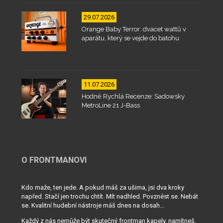
29.07.2026
Orange Baby Terror: dvacet wattů v
aparátu, který se vejde do batohu
11.07.2026
Hodně Rychlá Recenze: Sadowsky
MetroLine 21 J-Bass
O FRONTMANOVI
Kdo maže, ten jede. A pokud máš za ušima, jsi dva kroky
napřed. Stačí jen trochu chtít. Mít nadhled. Povznést se. Nebát
se. Kvalitní hudební nástroje máš dnes na dosah...
Každý z nás nemůže být skutečný frontman kapely, namítneš.