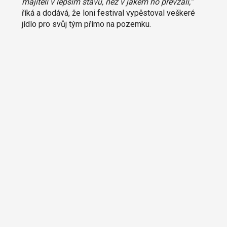
majiteli v lepším stavu, než v jakém ho převzali,“
říká a dodává, že loni festival vypěstoval veškeré
jídlo pro svůj tým přímo na pozemku.