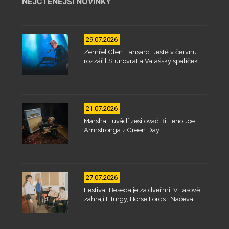
NEJČTENĚJŠÍ NOVINKY
29.07.2026
Zemřel Glen Hansard. Ještě v červnu
rozzářil Slunovrat a Valašský špalíček
21.07.2026
Marshall uvádí zesilovač Billieho Joe
Armstronga z Green Day
27.07.2026
Festival Beseda je za dveřmi. V Tasově
zahrají Liturgy, Horse Lords i Načeva