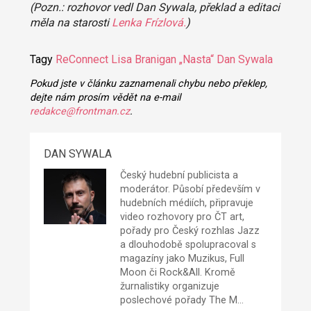
(Pozn.: rozhovor vedl Dan Sywala, překlad a editaci
měla na starosti
Lenka Frízlová.
)
Tagy
ReConnect
Lisa Branigan „Nasta“
Dan Sywala
Pokud jste v článku zaznamenali chybu nebo překlep,
dejte nám prosím vědět na e-mail
redakce@frontman.cz
.
DAN SYWALA
Český hudební publicista a
moderátor. Působí především v
hudebních médiích, připravuje
video rozhovory pro ČT art,
pořady pro Český rozhlas Jazz
a dlouhodobě spolupracoval s
magazíny jako Muzikus, Full
Moon či Rock&All. Kromě
žurnalistiky organizuje
poslechové pořady The M…