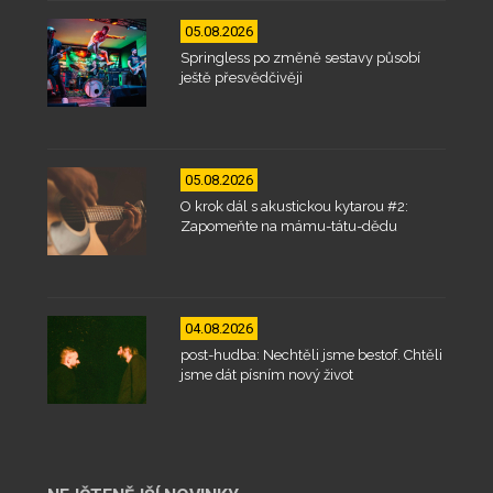
05.08.2026
Springless po změně sestavy působí
ještě přesvědčivěji
05.08.2026
O krok dál s akustickou kytarou #2:
Zapomeňte na mámu-tátu-dědu
04.08.2026
post-hudba: Nechtěli jsme bestof. Chtěli
jsme dát písním nový život