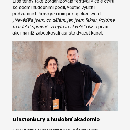
Lisa tehdy také zorganizovala festival v celé čtvrti
se sedmi hudebními pódii, včetně využití
podzemních římských ruin pro spoken word.
„Nevěděla jsem, co dělám, jen jsem řekla: ‚Pojďme
to udělat správně.‘ A bylo to skvělé,“
říká o první
akci, na níž zabookovali asi sto dvacet kapel.
Glastonbury a hudební akademie