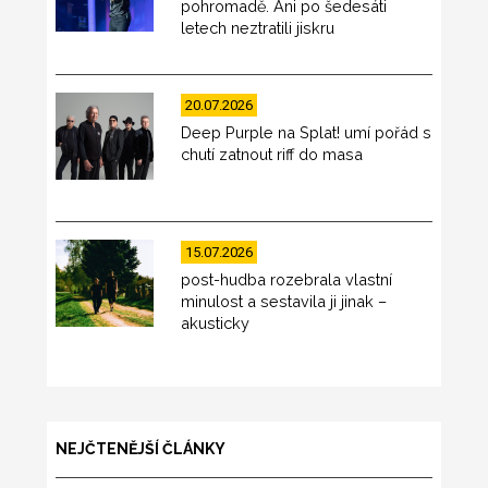
pohromadě. Ani po šedesáti
letech neztratili jiskru
20.07.2026
Deep Purple na Splat! umí pořád s
chutí zatnout riff do masa
15.07.2026
post-hudba rozebrala vlastní
minulost a sestavila ji jinak –
akusticky
NEJČTENĚJŠÍ ČLÁNKY