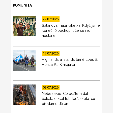
KOMUNITA
22.07.2026
Satanova malá raketka: Když jsme
konečně pochopili, že se nic
nestane
17.07.2026
Highlands a Islands turné Loes &
Honza #1: K majáku
09.07.2026
Nebeztebe: Co pošlem dál
čekala deset let. Teď se ptá, co
předáme dětem