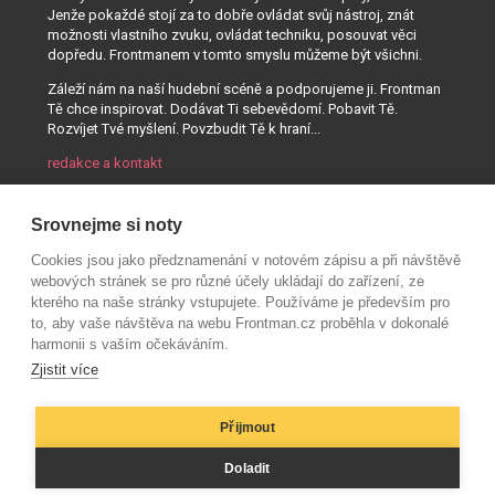
Jenže pokaždé stojí za to dobře ovládat svůj nástroj, znát
možnosti vlastního zvuku, ovládat techniku, posouvat věci
dopředu. Frontmanem v tomto smyslu můžeme být všichni.
Záleží nám na naší hudební scéně a podporujeme ji. Frontman
Tě chce inspirovat. Dodávat Ti sebevědomí. Pobavit Tě.
Rozvíjet Tvé myšlení. Povzbudit Tě k hraní...
redakce a kontakt
Srovnejme si noty
Cookies jsou jako předznamenání v notovém zápisu a při návštěvě
webových stránek se pro různé účely ukládají do zařízení, ze
kterého na naše stránky vstupujete. Používáme je především pro
to, aby vaše návštěva na webu Frontman.cz proběhla v dokonalé
harmonii s vaším očekáváním.
Zjistit více
Přijmout
© AUDIO PARTNER s.r.o.
Doladit