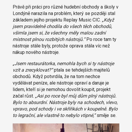
Právě při práci pro různé hudební obchody a školy v
Londýně narazila na problém, který se později stal
základem jejího projektu Replay Music CIC.
„Když
jsem pravidelně chodila do všech těch obchodů,
všimla jsem si, že všechny měly malou zadní
místnost plnou rozbitých nástrojů.“
Po roce tam ty
nástroje stále byly, protože oprava stála víc než
nákup nového nástroje.
„Jsem restaurátorka, nemohla bych si ty nástroje
vzít a zrecyklovat?“
ptala se tehdejších majitelů
obchodů. Když potvrdila, že na tom nechce
vydělávat peníze, ale nástroje opraví a daruje je
lidem, kteří si je nemohou dovolit koupit, projekt
začal růst.
„Asi po roce byl můj dům plný nástrojů.
Bylo to absurdní. Nástroje byly na schodech, vlevo,
vpravo, pod schody i ve skříňkách v koupelně. Bylo
to legrační, ale vlastně to nebylo vtipné,“
směje se.