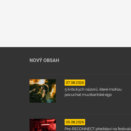
NOVÝ OBSAH
07.08.2026
5 kritických názorů, které mohou
pocuchat muzikantské ego
05.08.2026
Pre-RECONNECT představí na festival