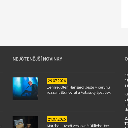
NEJČTENĚJŠÍ NOVINKY
O
Kd
na
29.07.2026
se
Zemřel Glen Hansard. Ještě v červnu
rozzářil Slunovrat a Valašský špalíček
Ka
Je
mo
d
Zá
21.07.2026
Tě
u
Marshall uvádí zesilovač Billieho Joe