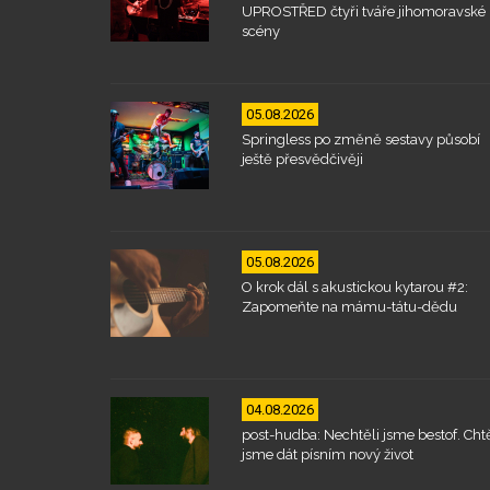
UPROSTŘED čtyři tváře jihomoravské
scény
05.08.2026
Springless po změně sestavy působí
ještě přesvědčivěji
05.08.2026
O krok dál s akustickou kytarou #2:
Zapomeňte na mámu-tátu-dědu
04.08.2026
post-hudba: Nechtěli jsme bestof. Chtě
jsme dát písním nový život