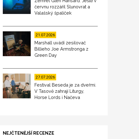
Zemřel Glen Hansard. Ještě v
červnu rozzářil Slunovrat a
Valašský špalíček
21.07.2026
Marshall uvádí zesilovač
Billieho Joe Armstronga z
Green Day
27.07.2026
Festival Beseda je za dveřmi.
V Tasově zahrají Liturgy,
Horse Lords i Načeva
NEJČTENĚJŠÍ RECENZE