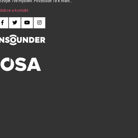
zvíjet Tvé myšlení. Povzbudit Tě k hraní...
dakce a kontakt