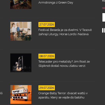
Ro
Armstronga z Green Day
re
27.07.2026
Festival Beseda je za dveřmi. V Tasově
zahrají Liturgy, Horse Lords i Načeva
08.07.2026
Telecaster pro metalisty? Jim Root ze
Slipknot dostal novou zlatou verzi
29.07.2026
li
Orange Baby Terror: dvacet wattů v
aparátu, který se vejde do batohu