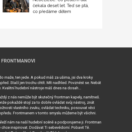
čekala deset let. Teď se ptá,
co předáme dětem
 FRONTMANOVI
o maže, ten jede. A pokud máš za ušima, jsi dva kroky
před. Stačí jen trochu chtít. Mít nadhled. Povznést se. Nebát
. Kvalitní hudební nástroje máš dnes na dosah...
ždý z nás nemůže být skutečný frontman kapely, namítneš.
nže pokaždé stojí za to dobře ovládat svůj nástroj, znát
žnosti vlastního zvuku, ovládat techniku, posouvat věci
opředu. Frontmanem v tomto smyslu můžeme být všichni.
leží nám na naší hudební scéně a podporujeme ji. Frontman
 chce inspirovat. Dodávat Ti sebevědomí. Pobavit Tě.