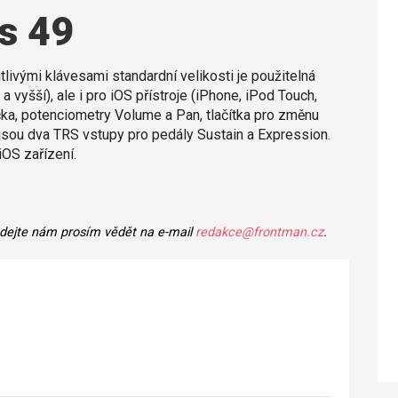
s 49
livými klávesami standardní velikosti je použitelná
yšší), ale i pro iOS přístroje (iPhone, iPod Touch,
čka, potenciometry Volume a Pan, tlačítka pro změnu
 jsou dva TRS vstupy pro pedály Sustain a Expression.
iOS zařízení.
 dejte nám prosím vědět na e-mail
redakce@frontman.cz
.