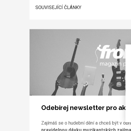
SOUVISEJÍCÍ ČLÁNKY
Odebírej newsletter pro akti
Zajímáš se o hudební dění a chceš být v obr
pravidelnou dávku muzikantských zajíma