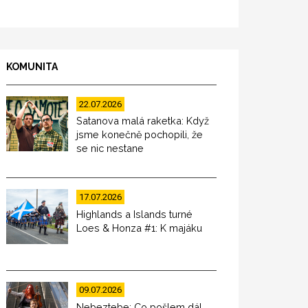
KOMUNITA
22.07.2026
Satanova malá raketka: Když
jsme konečně pochopili, že
se nic nestane
17.07.2026
Highlands a Islands turné
Loes & Honza #1: K majáku
09.07.2026
Nebeztebe: Co pošlem dál