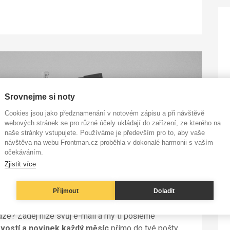
Srovnejme si noty
Cookies jsou jako předznamenání v notovém zápisu a při návštěvě
webových stránek se pro různé účely ukládají do zařízení, ze kterého na
naše stránky vstupujete. Používáme je především pro to, aby vaše
návštěva na webu Frontman.cz proběhla v dokonalé harmonii s vaším
očekáváním.
Zjistit více
vní muzikanty 🎶
Přijmout
Doladit
aze? Zadej níže svůj e-mail a my ti pošleme
vostí a novinek každý měsíc
přímo do tvé pošty.