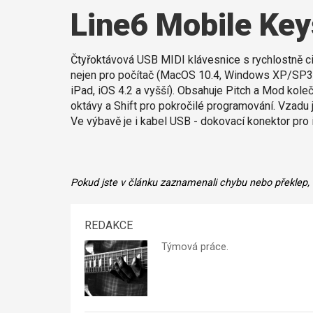
Line6 Mobile Key
Čtyřoktávová USB MIDI klávesnice s rychlostně cit
nejen pro počítač (MacOS 10.4, Windows XP/SP3 a v
iPad, iOS 4.2 a vyšší). Obsahuje Pitch a Mod kole
oktávy a Shift pro pokročilé programování. Vzadu
Ve výbavě je i kabel USB - dokovací konektor pro 
Pokud jste v článku zaznamenali chybu nebo překlep,
REDAKCE
Týmová práce.