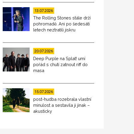
13.07.2026
The Rolling Stones stále drží
pohromadě. Ani po šedesáti
letech neztratili jiskru
20.07.2026
Deep Purple na Splat! umí
pořád s chutí zatnout riff do
masa
15.07.2026
post-hudba rozebrala vlastní
minulost a sestavila ji jinak –
akusticky