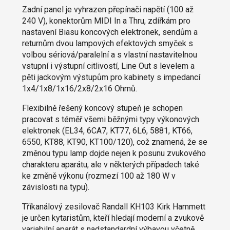
Zadní panel je vyhrazen přepínači napětí (100 až
240 V), konektorům MIDI In a Thru, zdířkám pro
nastavení Biasu koncových elektronek, sendům a
returnům dvou lampových efektových smyček s
volbou sériová/paralelní a s vlastní nastavitelnou
vstupní i výstupní citlivostí, Line Out s levelem a
pěti jackovým výstupům pro kabinety s impedancí
1x4/1x8/1x16/2x8/2x16 Ohmů.
Flexibilně řešený koncový stupeň je schopen
pracovat s téměř všemi běžnými typy výkonových
elektronek (EL34, 6CA7, KT77, 6L6, 5881, KT66,
6550, KT88, KT90, KT100/120), což znamená, že se
změnou typu lamp dojde nejen k posunu zvukového
charakteru aparátu, ale v některých případech také
ke změně výkonu (rozmezí 100 až 180 W v
závislosti na typu).
Tříkanálový zesilovač Randall KH103 Kirk Hammett
je určen kytaristům, kteří hledají moderní a zvukově
variabilní aparát s nadstandardní výbavou včetně