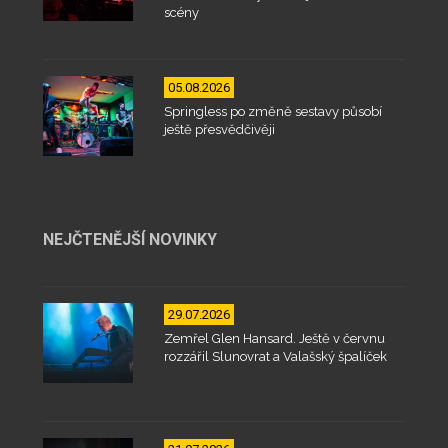
scény
05.08.2026
Springless po změně sestavy působí
ještě přesvědčivěji
NEJČTENĚJŠÍ NOVINKY
29.07.2026
Zemřel Glen Hansard. Ještě v červnu
rozzářil Slunovrat a Valašský špalíček