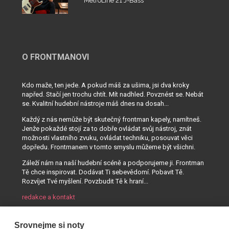
MetroLine 21 J-Bass
O FRONTMANOVI
Kdo maže, ten jede. A pokud máš za ušima, jsi dva kroky
napřed. Stačí jen trochu chtít. Mít nadhled. Povznést se. Nebát
se. Kvalitní hudební nástroje máš dnes na dosah...
Každý z nás nemůže být skutečný frontman kapely, namítneš.
Jenže pokaždé stojí za to dobře ovládat svůj nástroj, znát
možnosti vlastního zvuku, ovládat techniku, posouvat věci
dopředu. Frontmanem v tomto smyslu můžeme být všichni.
Záleží nám na naší hudební scéně a podporujeme ji. Frontman
Tě chce inspirovat. Dodávat Ti sebevědomí. Pobavit Tě.
Rozvíjet Tvé myšlení. Povzbudit Tě k hraní...
redakce a kontakt
Srovnejme si noty