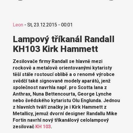
Leon
-
St, 23.12.2015 - 00:01
Lampový tříkanál Randall
KH103 Kirk Hammett
Zesilovače firmy Randall se hlavně mezi
rockově a metalově orientovanými kytaristy
těší stále rostoucí oblibě a o renomé výrobce
svědčí také signované modely aparátů, jenž
společnost navrhla např. pro Scotta Iana z
Anthrax, Nuna Bettencourta, George Lynche
nebo švédského kytaristu Olu Englunda. Jednou
z hlavních tváří značky je i Kirk Hammett z
Metallicy, jemuž dvorní designer Randallu Mike
Fortin navrhl nový tříkanálový celolampový
zesilovač
KH 103
.