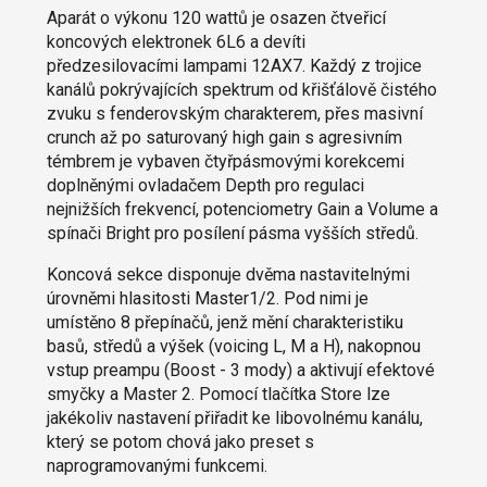
Aparát o výkonu 120 wattů je osazen čtveřicí
koncových elektronek 6L6 a devíti
předzesilovacími lampami 12AX7. Každý z trojice
kanálů pokrývajících spektrum od křišťálově čistého
zvuku s fenderovským charakterem, přes masivní
crunch až po saturovaný high gain s agresivním
témbrem je vybaven čtyřpásmovými korekcemi
doplněnými ovladačem Depth pro regulaci
nejnižších frekvencí, potenciometry Gain a Volume a
spínači Bright pro posílení pásma vyšších středů.
Koncová sekce disponuje dvěma nastavitelnými
úrovněmi hlasitosti Master1/2. Pod nimi je
umístěno 8 přepínačů, jenž mění charakteristiku
basů, středů a výšek (voicing L, M a H), nakopnou
vstup preampu (Boost - 3 mody) a aktivují efektové
smyčky a Master 2. Pomocí tlačítka Store lze
jakékoliv nastavení přiřadit ke libovolnému kanálu,
který se potom chová jako preset s
naprogramovanými funkcemi.