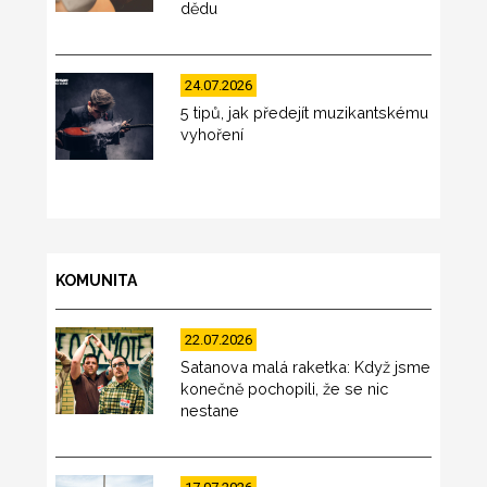
dědu
24.07.2026
5 tipů, jak předejít muzikantskému
vyhoření
KOMUNITA
22.07.2026
Satanova malá raketka: Když jsme
konečně pochopili, že se nic
nestane