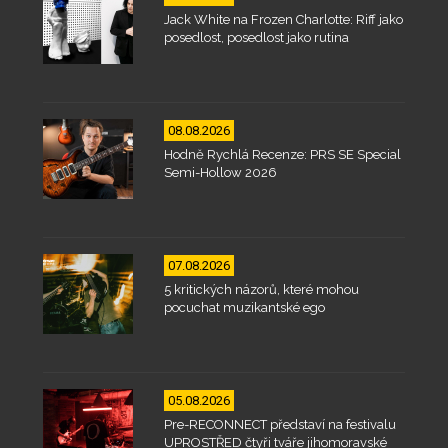
Jack White na Frozen Charlotte: Riff jako
posedlost, posedlost jako rutina
08.08.2026
Hodně Rychlá Recenze: PRS SE Special
Semi-Hollow 2026
07.08.2026
5 kritických názorů, které mohou
pocuchat muzikantské ego
05.08.2026
Pre-RECONNECT představí na festivalu
UPROSTŘED čtyři tváře jihomoravské