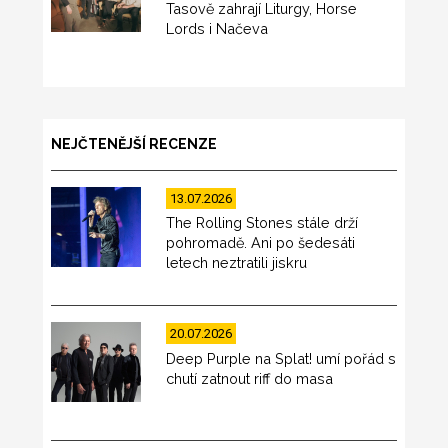
Tasově zahrají Liturgy, Horse
Lords i Načeva
NEJČTENĚJŠÍ RECENZE
13.07.2026
The Rolling Stones stále drží
pohromadě. Ani po šedesáti
letech neztratili jiskru
20.07.2026
Deep Purple na Splat! umí pořád s
chutí zatnout riff do masa