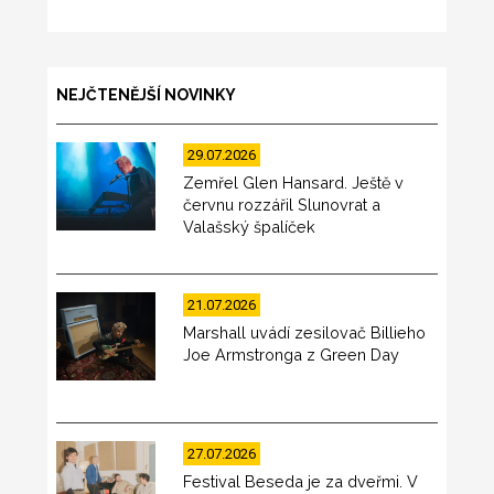
NEJČTENĚJŠÍ NOVINKY
29.07.2026
Zemřel Glen Hansard. Ještě v
červnu rozzářil Slunovrat a
Valašský špalíček
21.07.2026
Marshall uvádí zesilovač Billieho
Joe Armstronga z Green Day
27.07.2026
Festival Beseda je za dveřmi. V