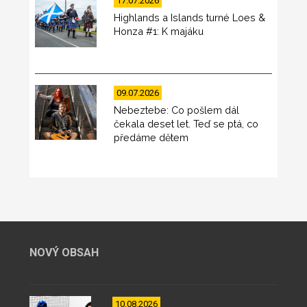
17.07.2026
Highlands a Islands turné Loes &
Honza #1: K majáku
09.07.2026
Nebeztebe: Co pošlem dál
čekala deset let. Teď se ptá, co
předáme dětem
NOVÝ OBSAH
10.08.2026