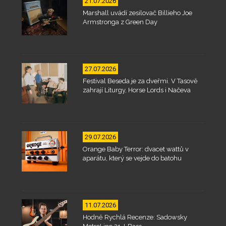
21.07.2026
Marshall uvádí zesilovač Billieho Joe
Armstronga z Green Day
27.07.2026
Festival Beseda je za dveřmi. V Tasově
zahrají Liturgy, Horse Lords i Načeva
29.07.2026
Orange Baby Terror: dvacet wattů v
aparátu, který se vejde do batohu
11.07.2026
Hodně Rychlá Recenze: Sadowsky