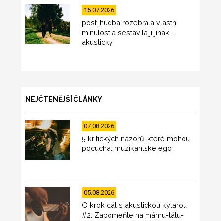
15.07.2026
post-hudba rozebrala vlastní
minulost a sestavila ji jinak –
akusticky
NEJČTENĚJŠÍ ČLÁNKY
07.08.2026
5 kritických názorů, které mohou
pocuchat muzikantské ego
05.08.2026
O krok dál s akustickou kytarou
#2: Zapomeňte na mámu-tátu-