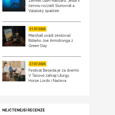
Zemřel Glen Hansard. Ještě v
červnu rozzářil Slunovrat a
Valašský špalíček
21.07.2026
Marshall uvádí zesilovač
Billieho Joe Armstronga z
Green Day
27.07.2026
Festival Beseda je za dveřmi.
V Tasově zahrají Liturgy,
Horse Lords i Načeva
NEJČTENĚJŠÍ RECENZE