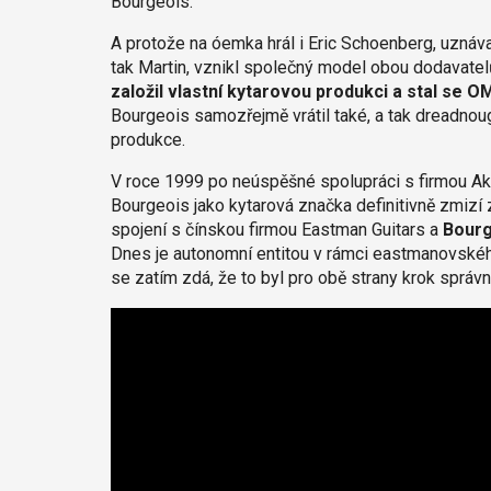
Bourgeois.
A protože na óemka hrál i Eric Schoenberg, uznávan
tak Martin, vznikl společný model obou dodavate
založil vlastní kytarovou produkci a stal se 
Bourgeois samozřejmě vrátil také, a tak dreadnou
produkce.
V roce 1999 po neúspěšné spolupráci s firmou Aka
Bourgeois jako kytarová značka definitivně zmizí 
spojení s čínskou firmou Eastman Guitars a
Bourg
Dnes je autonomní entitou v rámci eastmanovské
se zatím zdá, že to byl pro obě strany krok sprá