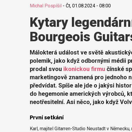
Michal Pospíšil
-
Čt, 01.08.2024 - 08:00
Kytary legendárn
Bourgeois Guitar
Málokterá událost ve světě akustický
polemik, jako když odbornými médii p
prodal svou
ikonickou firmu
čínské sp
marketingově znamená pro jednoho neb
předvídat. Spíše ale jde o jakýsi hist
do hegemonie amerických výrobců, kte
neotřesitelní. Asi něco, jako když Vol
První setkání
Karl, majitel Gitarren-Studio Neustadt v Německ