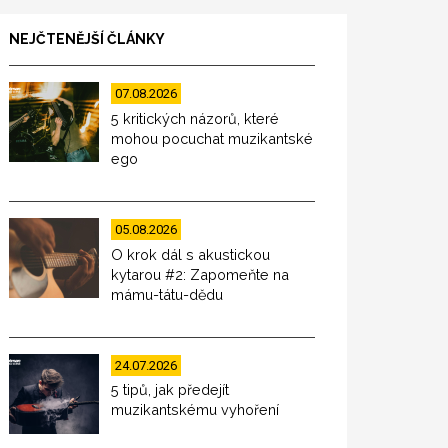
NEJČTENĚJŠÍ ČLÁNKY
07.08.2026
5 kritických názorů, které
mohou pocuchat muzikantské
ego
05.08.2026
O krok dál s akustickou
kytarou #2: Zapomeňte na
mámu-tátu-dědu
24.07.2026
5 tipů, jak předejít
muzikantskému vyhoření