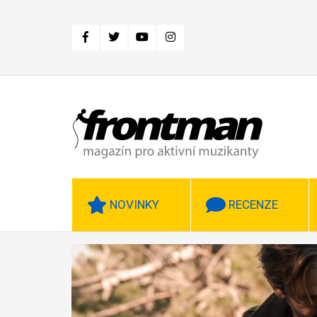
Přejít
k
hlavnímu
obsahu
NOVINKY
RECENZE