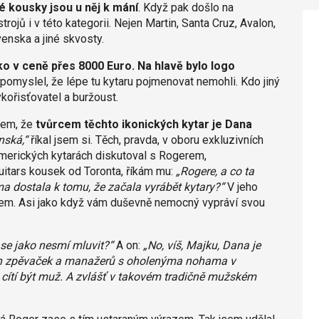
é kousky jsou u něj k mání
. Když pak došlo na
ojů i v této kategorii. Nejen Martin, Santa Cruz, Avalon,
enska a jiné skvosty.
ko v ceně přes 8000 Euro. Na hlavě bylo logo
 pomyslel, že lépe tu kytaru pojmenovat nemohli. Kdo jiný
kořisťovatel a buržoust.
jsem, že
tvůrcem těchto ikonických kytar je Dana
nská,“
říkal jsem si. Těch, pravda, v oboru exkluzivních
merických kytarách diskutoval s Rogerem,
itars kousek od Toronta, říkám mu:
„Rogere, a co ta
ma dostala k tomu, že začala vyrábět kytary?“
V jeho
citem. Asi jako když vám duševně nemocný vypráví svou
 se jako nesmí mluvit?“
A on:
„No, víš, Majku, Dana je
tých zpěvaček a manažerů s oholenýma nohama v
a cítí být muž. A zvlášť v takovém tradičně mužském