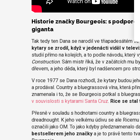
Historie značky Bourgeois: s podporou t
giganta
Tak tedy ten Dana se narodil ve třiapadesátém ve 
kytary se zrodil, když v jedenácti viděl v telev
studií přímo na kolejích, a to podle návodu, který 
Construction
. Sám mistr říká, že v začátcích mu by
dřevem, a jeho děda, který byl nadšencem pro stro
V roce 1977 se Dana rozhodl, že kytary budou jeho 
a prodával. Country a bluegrassová vlna, která př
znamenala i to, že se Bourgeois potkal s blueg
v souvislosti s kytarami Santa Cruz
.
Rice se sta
Přesně v souladu s hodnotami country a bluegrass
dreadnought. K jeho velkému údivu se ale Ricemu 
označili jako OM. To jako kdyby předznamenalo da
bestsellerem jeho značky
a je to právě tento tv