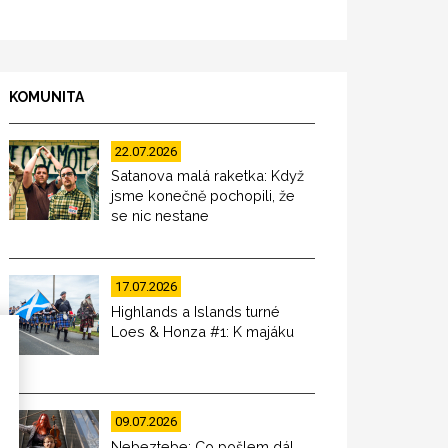
KOMUNITA
22.07.2026
Satanova malá raketka: Když
jsme konečně pochopili, že
se nic nestane
17.07.2026
Highlands a Islands turné
Loes & Honza #1: K majáku
09.07.2026
Nebeztebe: Co pošlem dál