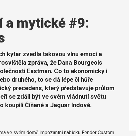
í a mytické #9:
s
ch kytar zvedla takovou vlnu emocí a
rosvištěla zpráva, že Dana Bourgeois
olečnosti Eastman. Co to ekonomicky i
o druhého, to se dá lépe či hůře
orický precedens, který představuje průlom
ří se zdáli být ve svém vládnutí světu
vo koupili Číňané a Jaguar Indové.
u, má ve svém domě impozantní nabídku Fender Custom