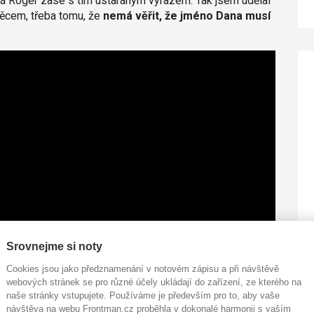
ká Roger zase s tím ustaraným výrazem. Tak jsem udělal
věcem, třeba tomu, že
nemá věřit, že jméno Dana musí
Srovnejme si noty
Cookies jsou jako předznamenání v notovém zápisu a při návštěvě
webových stránek se pro různé účely ukládají do zařízení, ze kterého na
naše stránky vstupujete. Používáme je především pro to, aby vaše
návštěva na webu Frontman.cz proběhla v dokonalé harmonii s vaším