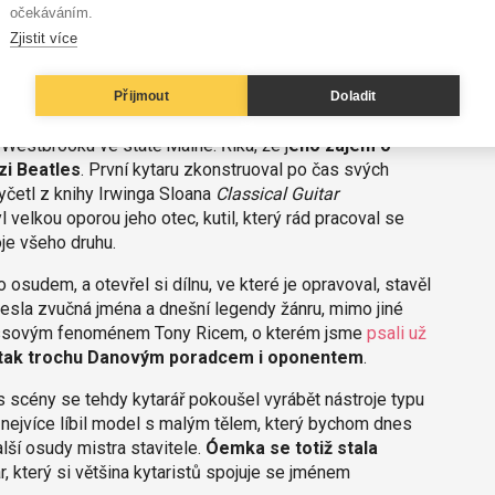
očekáváním.
Zjistit více
áty kutila, ostřílených hráčů i asijského
Přijmout
Doladit
Westbrooku ve státě Maine. Říká, že j
eho zájem o
izi Beatles
. První kytaru zkonstruoval po čas svých
vyčetl z knihy Irwinga Sloana
Classical Guitar
l velkou oporou jeho otec, kutil, který rád pracoval se
je všeho druhu.
osudem, a otevřel si dílnu, ve které je opravoval, stavěl
inesla zvučná jména a dnešní legendy žánru, mimo jiné
rassovým fenoménem Tony Ricem, o kterém jsme
psali už
l tak trochu Danovým poradcem i oponentem
.
 scény se tehdy kytarář pokoušel vyrábět nástroje typu
nejvíce líbil model s malým tělem, který bychom dnes
lší osudy mistra stavitele.
Óemka se totiž stala
ar, který si většina kytaristů spojuje se jménem