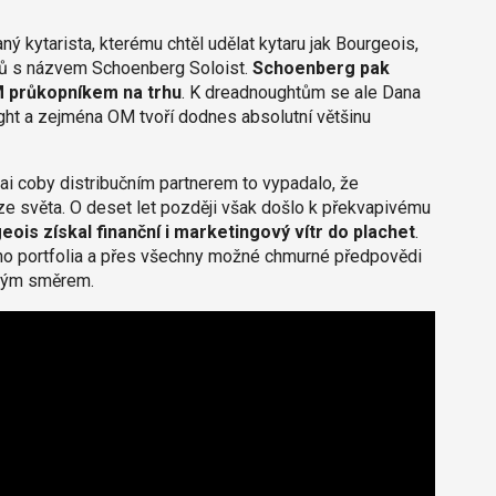
ý kytarista, kterému chtěl udělat kytaru jak Bourgeois,
lů s názvem Schoenberg Soloist.
Schoenberg pak
OM průkopníkem na trhu
. K dreadnoughtům se ale Dana
ght a zejména OM tvoří dodnes absolutní většinu
i coby distribučním partnerem to vypadalo, že
ze světa. O deset let později však došlo k překvapivému
eois získal finanční i marketingový vítr do plachet
.
ho portfolia a přes všechny možné chmurné předpovědi
vným směrem.