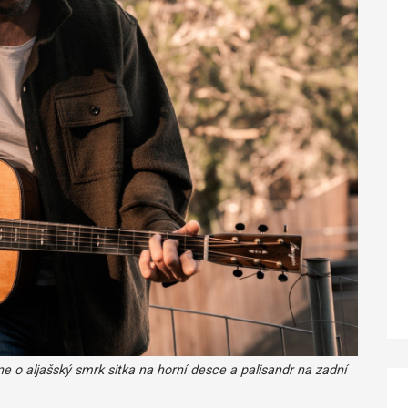
ne o aljašský smrk sitka na horní desce a palisandr na zadní