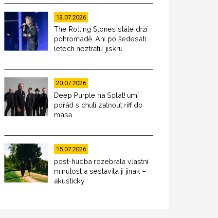
13.07.2026
The Rolling Stones stále drží
pohromadě. Ani po šedesáti
letech neztratili jiskru
20.07.2026
Deep Purple na Splat! umí
pořád s chutí zatnout riff do
masa
15.07.2026
post-hudba rozebrala vlastní
minulost a sestavila ji jinak –
akusticky