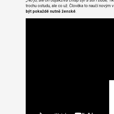
„No jo, ale on odjakživa chlap byl a asi i bude,“
ří
trochu ostudu, ale co už. Člověka to naučí novým 
být pokaždé nutně ženské
.