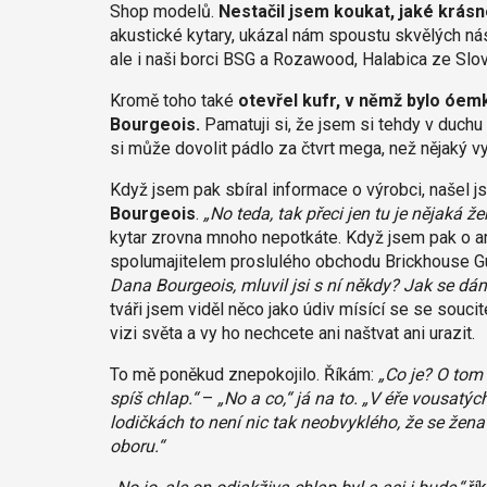
Shop modelů.
Nestačil jsem koukat, jaké krásn
akustické kytary, ukázal nám spoustu skvělých nástr
ale i naši borci BSG a Rozawood, Halabica ze Slov
Kromě toho také
otevřel kufr, v němž bylo óem
Bourgeois.
Pamatuji si, že jsem si tehdy v duchu
si může dovolit pádlo za čtvrt mega, než nějaký vy
Když jsem pak sbíral informace o výrobci, našel 
Bourgeois
.
„No teda, tak přeci jen tu je nějaká že
kytar zrovna mnoho nepotkáte. Když jsem pak o a
spolumajitelem proslulého obchodu Brickhouse Gu
Dana Bourgeois, mluvil jsi s ní někdy? Jak se dá
tváři jsem viděl něco jako údiv mísící se se sou
vizi světa a vy ho nechcete ani naštvat ani urazit.
To mě poněkud znepokojilo. Říkám:
„Co je? O tom
spíš chlap.“
–
„No a co,“ já na to. „V éře vousa
lodičkách to není nic tak neobvyklého, že se žen
oboru.“