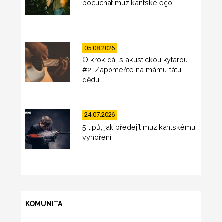
pocuchat muzikantské ego
05.08.2026
O krok dál s akustickou kytarou
#2: Zapomeňte na mámu-tátu-
dědu
24.07.2026
5 tipů, jak předejít muzikantskému
vyhoření
KOMUNITA