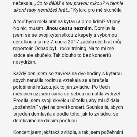
nečekala.
„Co to děláš s tou pravou rukou? A tenhle
akord tady nemůžeš hrát...“
Kytara pro mě skončila.
A teď bych měla hrát na kytaru a před lidmi? Vtipný.
No nic, musím.
Jinou cestu neznám.
Domluvila
jsem se se svojí kytaristkou z kapely a výbornou
učitelkou a ta mě 7. února 2017 začala učit hrát můj
repertoár. Odhad byl... roční tréning. Na to mi mé
srdce ale skučelo. Tak dlouho to bez koncertů
nevydržím.
Každý den jsem se zavřela na dvě hodiny s kytarou,
abych nerušila rodinu a vztekala se a brečela
pološílená hrůzou, jak to jen zvládnu. Po třech
měsících už jsem sama se sebou nemohla vydržet.
Prosila jsem svoji skvělou učitelku, aby mi už dala
„požehnání“ vyjet na první koncert. Souhlasila, abych
si jeden domluvila a podle toho, jak to zvládnu, se
domluvíme na dalším postupu.
Koncert jsem jakžtakž zvládla, a tak jsem požehnání