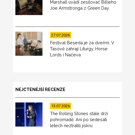
Marshall uvádí zesilovač Billieho
Joe Armstronga z Green Day
27.07.2026
Festival Beseda je za dveřmi. V
Tasově zahrají Liturgy, Horse
Lords i Načeva
NEJČTENĚJŠÍ RECENZE
13.07.2026
The Rolling Stones stále drží
pohromadě. Ani po šedesáti
letech neztratili jiskru