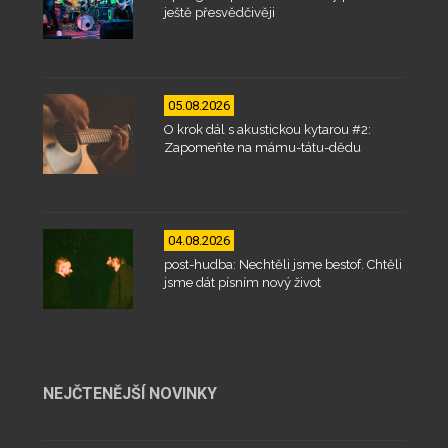
ještě přesvědčivěji
05.08.2026
O krok dál s akustickou kytarou #2:
Zapomeňte na mámu-tátu-dědu
04.08.2026
post-hudba: Nechtěli jsme bestof. Chtěli
jsme dát písním nový život
NEJČTENĚJŠÍ NOVINKY