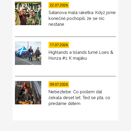
22.07.2026
Satanova malá raketka: Když jsme
konečně pochopili, že se nic
nestane
17.07.2026
Highlands a Islands turné Loes &
Honza #1: K majáku
09.07.2026
Nebeztebe: Co pošlem dál
čekala deset let. Teď se ptá, co
předáme dětem