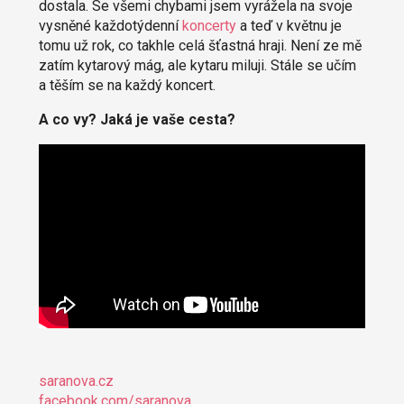
dostala. Se všemi chybami jsem vyrážela na svoje
vysněné každotýdenní
koncerty
a teď v květnu je
tomu už rok, co takhle celá šťastná hraji. Není ze mě
zatím kytarový mág, ale kytaru miluji. Stále se učím
a těším se na každý koncert.
A co vy? Jaká je vaše cesta?
saranova.cz
facebook.com/saranova