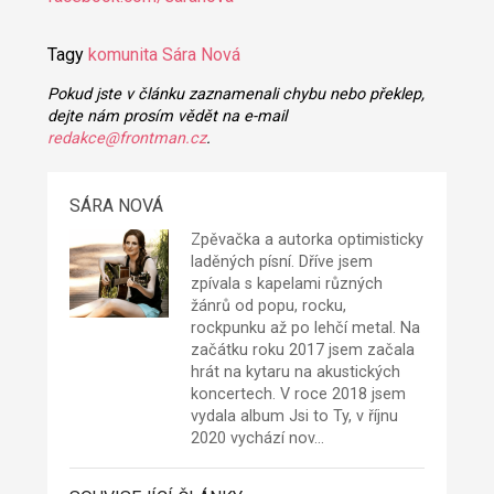
Tagy
komunita
Sára Nová
Pokud jste v článku zaznamenali chybu nebo překlep,
dejte nám prosím vědět na e-mail
redakce@frontman.cz
.
SÁRA NOVÁ
Zpěvačka a autorka optimisticky
laděných písní. Dříve jsem
zpívala s kapelami různých
žánrů od popu, rocku,
rockpunku až po lehčí metal. Na
začátku roku 2017 jsem začala
hrát na kytaru na akustických
koncertech. V roce 2018 jsem
vydala album Jsi to Ty, v říjnu
2020 vychází nov…