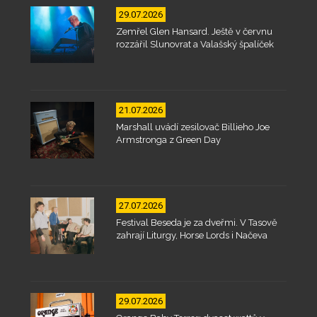
29.07.2026
Zemřel Glen Hansard. Ještě v červnu
rozzářil Slunovrat a Valašský špalíček
21.07.2026
Marshall uvádí zesilovač Billieho Joe
Armstronga z Green Day
27.07.2026
Festival Beseda je za dveřmi. V Tasově
zahrají Liturgy, Horse Lords i Načeva
29.07.2026