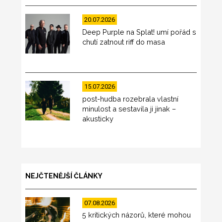
20.07.2026
Deep Purple na Splat! umí pořád s
chutí zatnout riff do masa
15.07.2026
post-hudba rozebrala vlastní
minulost a sestavila ji jinak –
akusticky
NEJČTENĚJŠÍ ČLÁNKY
07.08.2026
5 kritických názorů, které mohou