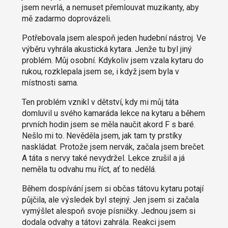
jsem nevrlá, a nemuset přemlouvat muzikanty, aby
mě zadarmo doprovázeli.
Potřebovala jsem alespoň jeden hudební nástroj. Ve
výběru vyhrála akustická kytara. Jenže tu byl jiný
problém. Můj osobní. Kdykoliv jsem vzala kytaru do
rukou, rozklepala jsem se, i když jsem byla v
místnosti sama.
Ten problém vznikl v dětství, kdy mi můj táta
domluvil u svého kamaráda lekce na kytaru a během
prvních hodin jsem se měla naučit akord F s baré.
Nešlo mi to. Nevěděla jsem, jak tam ty prstíky
naskládat. Protože jsem nervák, začala jsem brečet.
A táta s nervy také nevydržel. Lekce zrušil a já
neměla tu odvahu mu říct, ať to nedělá.
Během dospívání jsem si občas tátovu kytaru potají
půjčila, ale výsledek byl stejný. Jen jsem si začala
vymýšlet alespoň svoje písničky. Jednou jsem si
dodala odvahy a tátovi zahrála. Reakci jsem