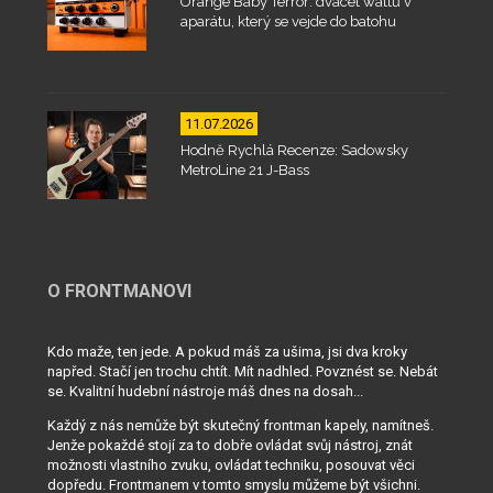
Orange Baby Terror: dvacet wattů v
aparátu, který se vejde do batohu
11.07.2026
Hodně Rychlá Recenze: Sadowsky
MetroLine 21 J-Bass
O FRONTMANOVI
Kdo maže, ten jede. A pokud máš za ušima, jsi dva kroky
napřed. Stačí jen trochu chtít. Mít nadhled. Povznést se. Nebát
se. Kvalitní hudební nástroje máš dnes na dosah...
Každý z nás nemůže být skutečný frontman kapely, namítneš.
Jenže pokaždé stojí za to dobře ovládat svůj nástroj, znát
možnosti vlastního zvuku, ovládat techniku, posouvat věci
dopředu. Frontmanem v tomto smyslu můžeme být všichni.