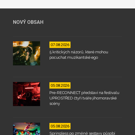
NOVÝ OBSAH
07.08.2026
5 kritických názorů, které mohou
pocuchat muzikantské ego
05.08.2026
Pre-RECONNECT představí na festivalu
UPROSTŘED čtyři tváře jihomoravské
scény
05.08.2026
Springless po změně sestavy působí