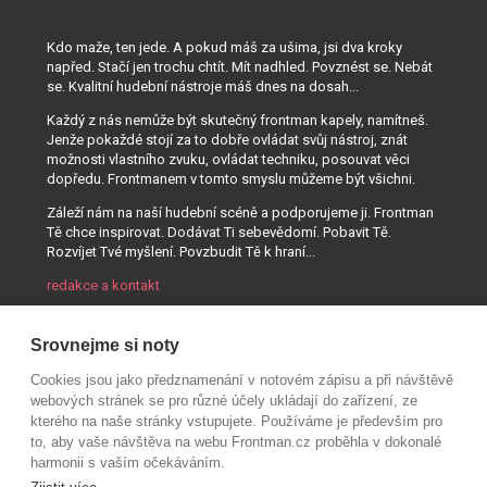
Kdo maže, ten jede. A pokud máš za ušima, jsi dva kroky
napřed. Stačí jen trochu chtít. Mít nadhled. Povznést se. Nebát
se. Kvalitní hudební nástroje máš dnes na dosah...
Každý z nás nemůže být skutečný frontman kapely, namítneš.
Jenže pokaždé stojí za to dobře ovládat svůj nástroj, znát
možnosti vlastního zvuku, ovládat techniku, posouvat věci
dopředu. Frontmanem v tomto smyslu můžeme být všichni.
Záleží nám na naší hudební scéně a podporujeme ji. Frontman
Tě chce inspirovat. Dodávat Ti sebevědomí. Pobavit Tě.
Rozvíjet Tvé myšlení. Povzbudit Tě k hraní...
redakce a kontakt
Srovnejme si noty
Cookies jsou jako předznamenání v notovém zápisu a při návštěvě
webových stránek se pro různé účely ukládají do zařízení, ze
kterého na naše stránky vstupujete. Používáme je především pro
to, aby vaše návštěva na webu Frontman.cz proběhla v dokonalé
harmonii s vaším očekáváním.