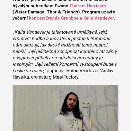
bývalým bubeníkem Swans
Thorem Harrisem
(Water Damage, Thor & Friends). Program uzavře
večerní
koncert Davida Grubbse a Kalie Vandever
.
„Kalia Vandever je talentovaná umělkyně, jejíž
emotivní hudba a inovativní přístup k trombónu
nám ukazují, jak široké možnosti tento nástroj
nabízí. Její jedinečná schopnost kombinovat žánry
a vyprávět příběhy prostřednictvím hudby je
inspirující. Její večerní koncertní vystoupení bude v
české premiéře,“
popisuje tvorbu Vandever Václav
Havelka, dramaturg MeetFactory.