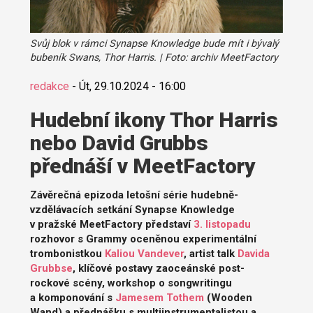
Svůj blok v rámci Synapse Knowledge bude mít i bývalý
bubeník Swans, Thor Harris. | Foto: archiv MeetFactory
redakce
-
Út, 29.10.2024 - 16:00
Hudební ikony Thor Harris
nebo David Grubbs
přednáší v MeetFactory
Závěrečná epizoda letošní série hudebně-
vzdělávacích setkání Synapse Knowledge
v pražské MeetFactory představí
3. listopadu
rozhovor s Grammy oceněnou experimentální
trombonistkou
Kaliou Vandever
, artist talk
Davida
Grubbse
, klíčové postavy zaoceánské post-
rockové scény, workshop o songwritingu
a komponování s
Jamesem Tothem
(Wooden
Wand) a přednášku s multiinstrumentalistou a