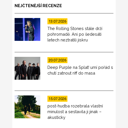
NEJČTENĚJŠÍ RECENZE
13.07.2026
The Rolling Stones stále drží
pohromadě. Ani po šedesáti
letech neztratili jiskru
20.07.2026
Deep Purple na Splat! umí pořád s
chutí zatnout riff do masa
15.07.2026
post-hudba rozebrala vlastní
minulost a sestavila ji jinak –
akusticky