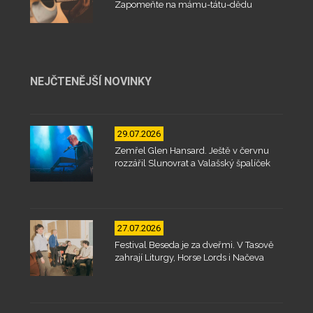
Zapomeňte na mámu-tátu-dědu
NEJČTENĚJŠÍ NOVINKY
29.07.2026
Zemřel Glen Hansard. Ještě v červnu
rozzářil Slunovrat a Valašský špalíček
27.07.2026
Festival Beseda je za dveřmi. V Tasově
zahrají Liturgy, Horse Lords i Načeva