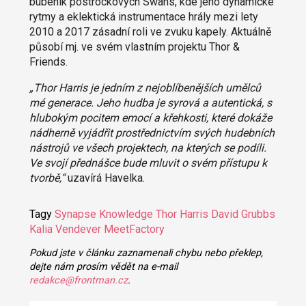
bubeník postrockových Swans, kde jeho dynamické
rytmy a eklektická instrumentace hrály mezi lety
2010 a 2017 zásadní roli ve zvuku kapely. Aktuálně
působí mj. ve svém vlastním projektu Thor &
Friends.
„Thor Harris je jedním z nejoblíbenějších umělců
mé generace. Jeho hudba je syrová a autentická, s
hlubokým pocitem emocí a křehkosti, které dokáže
nádherně vyjádřit prostřednictvím svých hudebních
nástrojů ve všech projektech, na kterých se podíli.
Ve svojí přednášce bude mluvit o svém přístupu k
tvorbě,“
uzavírá Havelka.
Tagy
Synapse Knowledge
Thor Harris
David Grubbs
Kalia Vendever
MeetFactory
Pokud jste v článku zaznamenali chybu nebo překlep,
dejte nám prosím vědět na e-mail
redakce@frontman.cz
.