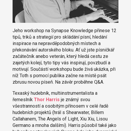
Jeho workshop na Synapse Knowledge přinese 12
tipů, triků a strategií pro skládání písní, hledání
inspirace na nepravděpodobných místech a
překonávání autorského bloku. Ať už jste písničkář
začátečník anebo veterán, který hledá cestu ze
zajetých kolejí, tyto tipy vás inspirují, povzbudí a
motivují. Součástí workshopu bude živá ukázka, při
níž Toth s pomocí publika začne na místě psát
zbrusu novou píseň. Na závěr proběhne Q&A.
Texaský hudebník, multiinstrumentalista a
řemeslník
Thor Harris
je známý svou
všestranností a osobitým přínosem v celé řadě
hudebních projektů (hrál s Shearwater, Billem
Callahanem, The Angels of Light, Xiu Xiu, Lisou
Germano a mnoha dalšími). Harris působil také jako