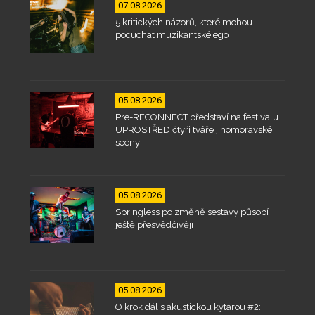
07.08.2026
5 kritických názorů, které mohou
pocuchat muzikantské ego
05.08.2026
Pre-RECONNECT představí na festivalu
UPROSTŘED čtyři tváře jihomoravské
scény
05.08.2026
Springless po změně sestavy působí
ještě přesvědčivěji
05.08.2026
O krok dál s akustickou kytarou #2: