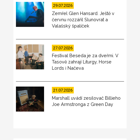
29.07.2026
Zemřel Glen Hansard. Ještě v
červnu rozzářil Slunovrat a
Valašský špalíček
27.07.2026
Festival Beseda je za dveřmi. V
Tasově zahrají Liturgy, Horse
Lords i Načeva
21.07.2026
Marshall uvádí zesilovač Billieho
Joe Armstronga z Green Day