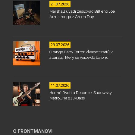
21.07.2026
Marshall uvádí zesilovač Billieho Joe
Armstronga z Green Day
29.07.2026
Orange Baby Terror: dvacet wattů v
aparátu, který se vejde do batohu
11.07.2026
Hodně Rychlá Recenze: Sadowsky
MetroLine 21 J-Bass
O FRONTMANOVI