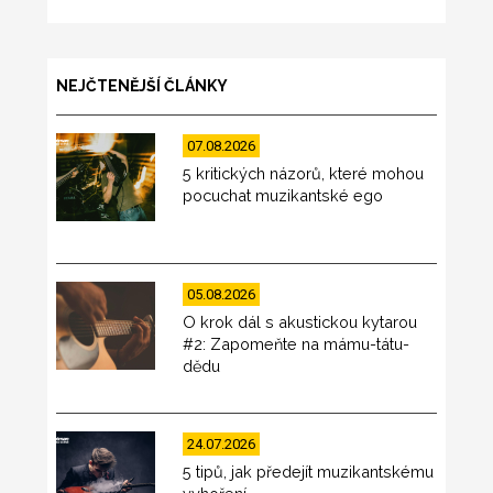
NEJČTENĚJŠÍ ČLÁNKY
07.08.2026
5 kritických názorů, které mohou
pocuchat muzikantské ego
05.08.2026
O krok dál s akustickou kytarou
#2: Zapomeňte na mámu-tátu-
dědu
24.07.2026
5 tipů, jak předejít muzikantskému