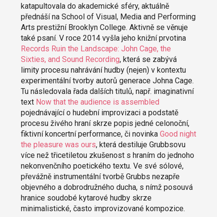
katapultovala do akademické sféry, aktuálně
přednáší na School of Visual, Media and Performing
Arts prestižní Brooklyn College. Aktivně se věnuje
také psaní. V roce 2014 vyšla jeho knižní prvotina
Records Ruin the Landscape: John Cage, the
Sixties, and Sound Recording​
, která se zabývá
limity procesu nahrávání hudby (nejen) v kontextu
experimentální tvorby autorů generace Johna Cage.
Tu následovala řada dalších titulů, např. imaginativní
text
Now that the audience is assembled
pojednávající o hudební improvizaci a podstatě
procesu živého hraní skrze popis jedné celonoční,
fiktivní koncertní performance, či novinka
Good night
the pleasure was ours
, která destiluje Grubbsovu
více než třicetiletou zkušenost s hraním do jednoho
nekonvenčního poetického textu. Ve své sólové,
převážně instrumentální tvorbě Grubbs nezapře
objevného a dobrodružného ducha, s nímž posouvá
hranice soudobé kytarové hudby skrze
minimalistické, často improvizované kompozice.