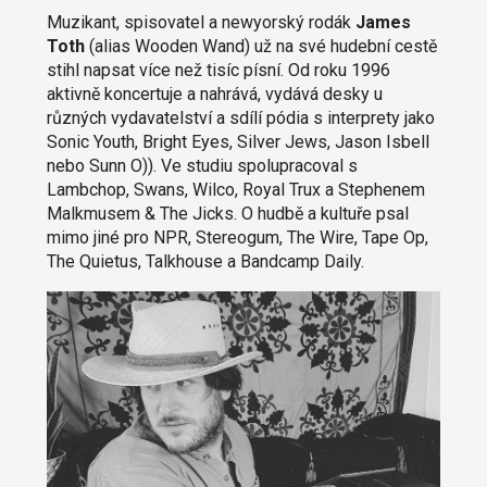
Muzikant, spisovatel a newyorský rodák
James
Toth
(alias Wooden Wand) už na své hudební cestě
stihl napsat více než tisíc písní. Od roku 1996
aktivně koncertuje a nahrává, vydává desky u
různých vydavatelství a sdílí pódia s interprety jako
Sonic Youth, Bright Eyes, Silver Jews, Jason Isbell
nebo Sunn O)). Ve studiu spolupracoval s
Lambchop, Swans, Wilco, Royal Trux a Stephenem
Malkmusem & The Jicks. O hudbě a kultuře psal
mimo jiné pro NPR, Stereogum, The Wire, Tape Op,
The Quietus, Talkhouse a Bandcamp Daily.