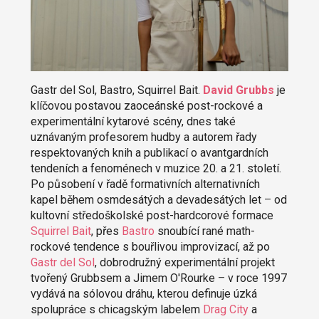
Gastr del Sol, Bastro, Squirrel Bait.
David Grubbs
je
klíčovou postavou zaoceánské post-rockové a
experimentální kytarové scény, dnes také
uznávaným profesorem hudby a autorem řady
respektovaných knih a publikací o avantgardních
tendeních a fenoménech v muzice 20. a 21. století.
Po působení v řadě formativních alternativních
kapel během osmdesátých a devadesátých let
–
od
kultovní středoškolské post-hardcorové formace
Squirrel Bait
, přes
Bastro
snoubící rané math-
rockové tendence s bouřlivou improvizací, až po
Gastr del Sol
, dobrodružný experimentální projekt
tvořený Grubbsem a Jimem O'Rourke
–
v roce 1997
vydává na sólovou dráhu, kterou definuje úzká
spolupráce s chicagským labelem
Drag City
a