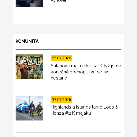
vyhoření
KOMUNITA
22.07.2026
Satanova malá raketka: Když jsme
konečně pochopili, že se nic
nestane
17.07.2026
Highlands a Islands turné Loes &
Honza #1: K majáku