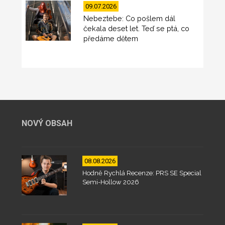
09.07.2026
Nebeztebe: Co pošlem dál
čekala deset let. Teď se ptá, co
předáme dětem
NOVÝ OBSAH
08.08.2026
Hodně Rychlá Recenze: PRS SE Special
Semi-Hollow 2026