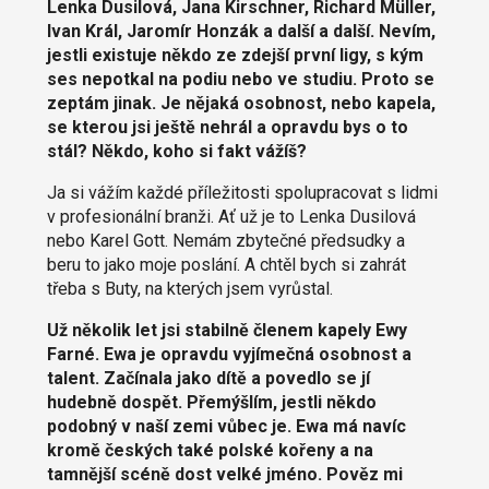
Lenka Dusilová, Jana Kirschner, Richard Müller,
Ivan Král, Jaromír Honzák a další a další. Nevím,
jestli existuje někdo ze zdejší první ligy, s kým
ses nepotkal na podiu nebo ve studiu. Proto se
zeptám jinak. Je nějaká osobnost, nebo kapela,
se kterou jsi ještě nehrál a opravdu bys o to
stál? Někdo, koho si fakt vážíš?
Ja si vážím každé příležitosti spolupracovat s lidmi
v profesionální branži. Ať už je to Lenka Dusilová
nebo Karel Gott. Nemám zbytečné předsudky a
beru to jako moje poslání. A chtěl bych si zahrát
třeba s Buty, na kterých jsem vyrůstal.
Už několik let jsi stabilně členem kapely Ewy
Farné. Ewa je opravdu vyjímečná osobnost a
talent. Začínala jako dítě a povedlo se jí
hudebně dospět. Přemýšlím, jestli někdo
podobný v naší zemi vůbec je. Ewa má navíc
kromě českých také polské kořeny a na
tamnější scéně dost velké jméno. Pověz mi