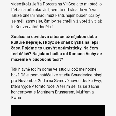
videoškolu Jeffa Porcara na VHSce a to mi stačilo
třeba na půl roku. Jel jsem to od rána do večera.
Takže dnešní mladí muzikanti, nejen bubeníčci, by
se měli zamyslet, čím by se chtěli v životě živit, až
tu Konzervatoř dodělají.
Současná covidová situace už nějakou dobu
kultuře nepřeje, i když se snad blýská na lepší
časy. Pojďme to uzavřít optimisticky. Na čem
teď děláš? Na jakou hudbu od Romana Víchy se
můžeme v budoucnu těšit?
Tak hlavně točím doma ve studiu, což mě hodně
baví. Dále jsem natáčel ve studiu Soundevice singl
pro November 2nd a na Svárově novou desku Ewy,
která vyjde v tomto roce. A těším se, až se začne
koncertovat s Martinem Brunnerem, Muffem a
Ewou.