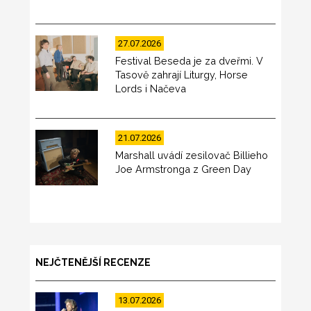
27.07.2026
Festival Beseda je za dveřmi. V
Tasově zahrají Liturgy, Horse
Lords i Načeva
21.07.2026
Marshall uvádí zesilovač Billieho
Joe Armstronga z Green Day
NEJČTENĚJŠÍ RECENZE
13.07.2026