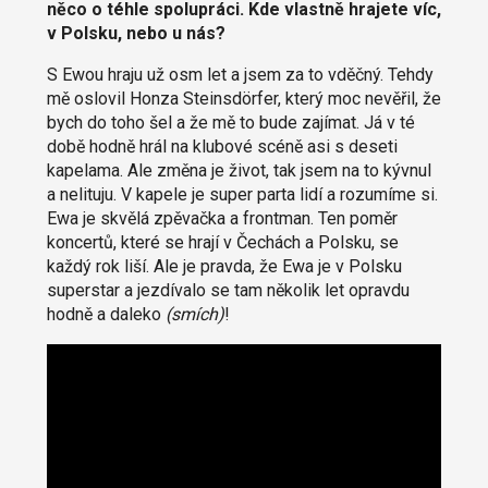
něco o téhle spolupráci. Kde vlastně hrajete víc,
v Polsku, nebo u nás?
S Ewou hraju už osm let a jsem za to vděčný. Tehdy
mě oslovil Honza Steinsdörfer, který moc nevěřil, že
bych do toho šel a že mě to bude zajímat. Já v té
době hodně hrál na klubové scéně asi s deseti
kapelama. Ale změna je život, tak jsem na to kývnul
a nelituju. V kapele je super parta lidí a rozumíme si.
Ewa je skvělá zpěvačka a frontman. Ten poměr
koncertů, které se hrají v Čechách a Polsku, se
každý rok liší. Ale je pravda, že Ewa je v Polsku
superstar a jezdívalo se tam několik let opravdu
hodně a daleko
(smích)
!