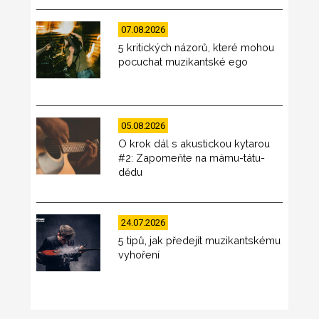
07.08.2026
5 kritických názorů, které mohou
pocuchat muzikantské ego
05.08.2026
O krok dál s akustickou kytarou
#2: Zapomeňte na mámu-tátu-
dědu
24.07.2026
5 tipů, jak předejít muzikantskému
vyhoření