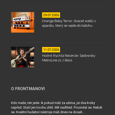
29.07.2026
Orange Baby Terror: dvacet wattů v
aparátu, který se vejde do batohu
11.07.2026
Hodně Rychlá Recenze: Sadowsky
MetroLine 21 J-Bass
O FRONTMANOVI
Kdo maže, ten jede. A pokud máš za ušima, jsi dva kroky
napřed. Stačí jen trochu chtít. Mít nadhled. Povznést se. Nebát
se. Kvalitní hudební nástroje máš dnes na dosah...