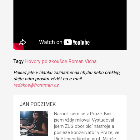
Tagy
Hovory po zkoušce
Roman Vícha
Pokud jste v článku zaznamenali chybu nebo překlep,
dejte nám prosím vědět na e-mail
redakce@frontman.cz
.
JAN PODZIMEK
Narodil jsem se v Praze. Bicí
jsem vždy miloval. Vystudoval
jsem ZUŠ obor bicí nástroje a
posléze konzervatoř v Praze, ve
třídě legendárního prof. Miloše