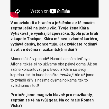
V souvislosti s hraním a ježděním se tě musím
zeptat ještě na jednu věc. Tvoje žena Klára
Vytisková je vynikající zpěvačka. Spolu jste hráli
v kapele Toxique. Klára má svou vlastní kariéru,
vydává desky, koncertuje. Jak zvládáte rodinný
život se dvěma muzikantskými diáři?
Momentálně v pohodě! Narodil se nám teď syn
Alfons, takže si ho užíváme oba pěkně doma. Až se
začne koncertovat, já s Ewou a Klára se svojí
kapelou, tak to bude honička
(smích)
! Ale už jsme
to zvládli dřív s našima dvěma holkama, tak to
zvládneme i teď!
Protože jsme magazín hlavně pro muzikanty,
zeptám se tě na tvůj gear. Na co hraje Roman
Vícha?