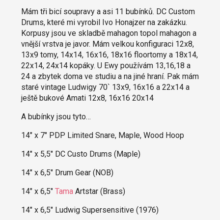
Mám tři bicí soupravy a asi 11 bubínků. DC Custom
Drums, které mi vyrobil Ivo Honajzer na zakázku.
Korpusy jsou ve skladbě mahagon topol mahagon a
vnější vrstva je javor. Mám velkou konfiguraci 12x8,
13x9 tomy, 14x14, 16x16, 18x16 floortomy a 18x14,
22x14, 24x14 kopáky. U Ewy používám 13,16,18 a
24 a zbytek doma ve studiu a na jiné hraní. Pak mám
staré vintage Ludwigy 70` 13x9, 16x16 a 22x14 a
ještě bukové Amati 12x8, 16x16 20x14
A bubínky jsou tyto…
14" x 7" PDP Limited Snare, Maple, Wood Hoop
14" x 5,5" DC Custo Drums (Maple)
14" x 6,5" Drum Gear (NOB)
14" x 6,5"
Tama
Artstar (Brass)
14" x 6,5" Ludwig Supersensitive (1976)