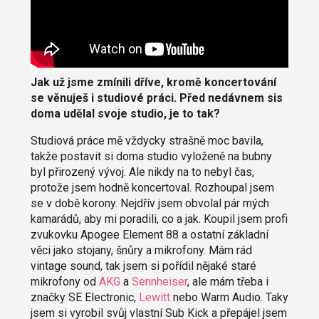
Jak už jsme zmínili dříve, kromě koncertování
se věnuješ i studiové práci. Před nedávnem sis
doma udělal svoje studio, je to tak?
Studiová práce mě vždycky strašně moc bavila,
takže postavit si doma studio vyloženě na bubny
byl přirozený vývoj. Ale nikdy na to nebyl čas,
protože jsem hodně koncertoval. Rozhoupal jsem
se v době korony. Nejdřív jsem obvolal pár mých
kamarádů, aby mi poradili, co a jak. Koupil jsem profi
zvukovku Apogee Element 88 a ostatní základní
věci jako stojany, šnůry a mikrofony. Mám rád
vintage sound, tak jsem si pořídil nějaké staré
mikrofony od
AKG
a
Sennheiser
, ale mám třeba i
značky SE Electronic,
Lewitt
nebo Warm Audio. Taky
jsem si vyrobil svůj vlastní Sub Kick a přepájel jsem