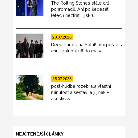
The Rolling Stones stále drží
pohromadě. Ani po šedesáti
letech neztratili jiskru
20.07.2026
Deep Purple na Splat! umí pořád s
chutí zatnout riff do masa
15.07.2026
post-hudba rozebrala vlastní
minulost a sestavila ji jinak –
akusticky
NEJČTENĚJŠÍ ČLÁNKY