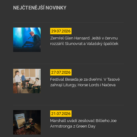
NEJČTENĚJŠÍ NOVINKY
29.07.2026
Zemřel Glen Hansard. Ještě v červnu
rozzářil Slunovrat a Valašský špalíček
27.07.2026
Festival Beseda je za dveřmi. V Tasově
zahrají Liturgy, Horse Lords i Načeva
21.07.2026
Marshall uvádí zesilovač Billieho Joe
Armstronga z Green Day