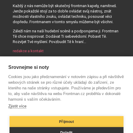
Každý z nás nemůže být skutečný frontman kapely, namítneš.
Jenže pokaždé stojí za to dobře ovládat svůj nástroj, znát
možnosti vlastního zvuku, ovládat techniku, posouvat věci
dopředu. Frontmanem v tomto smyslu můžeme být všichni.
Záleží nám na naší hudební scéně a podporujeme ji. Frontman
Tě chce inspirovat. Dodávat Ti sebevědomí. Pobavit Tě.
Rozvíjet Tvé myšlení. Povzbudit Tě k hraní...
redakce a kontakt
Srovnejme si noty
Cookies jsou jako předznamenání v notovém zápisu a při návštěvě
webových stránek se pro různé účely ukládají do zařízení, ze
kterého na naše stránky vstupujete. Používáme je především pro
to, aby vaše návštěva na webu Frontman.cz proběhla v dokonalé
harmonii s vaším očekáváním.
Zjistit více
Přijmout
© AUDIO PARTNER s.r.o.
Doladit