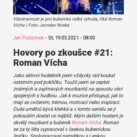
Všestrannost je pro bubeníka velká výhoda, říká Roman
Vícha | Foto: Jaroslav Noska
Jan Podzimek
-
St, 19.05.2021 - 08:00
Hovory po zkoušce #21:
Roman Vícha
Jako aktivní hudebník jsem vždycky rád koukal
ostatním pod pokličku. Toužil jsem se zeptat
známých a zajímavých muzikantů na spoustu věcí
spojených s hudbou. Jak k muzice přistupují, jak to
mají se cvičením, trémou, motivací nebo inspirací.
Duše umělců bývá křehká a v tomto seriálu se jí
pokouším dostat co nejblíž. Mým dalším hostem je
skvělý muzikant a bubeník
Roman Vícha
. Roman
se za ty léta vypracoval v českou bubenickou
špičku. Spolupracoval namátkou s Lenkou