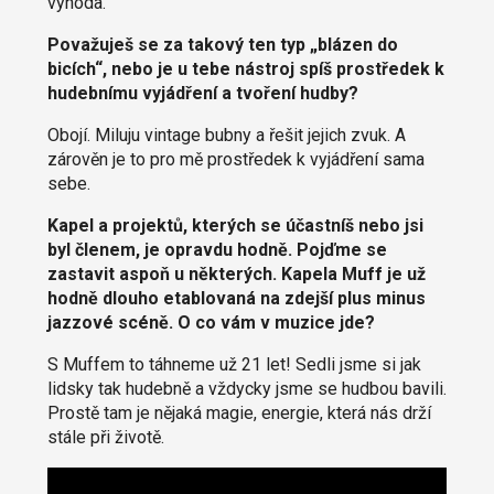
výhoda.
Považuješ se za takový ten typ „blázen do
bicích“, nebo je u tebe nástroj spíš prostředek k
hudebnímu vyjádření a tvoření hudby?
Obojí. Miluju vintage bubny a řešit jejich zvuk. A
zárověn je to pro mě prostředek k vyjádření sama
sebe.
Kapel a projektů, kterých se účastníš nebo jsi
byl členem, je opravdu hodně. Pojďme se
zastavit aspoň u některých. Kapela Muff je už
hodně dlouho etablovaná na zdejší plus minus
jazzové scéně. O co vám v muzice jde?
S Muffem to táhneme už 21 let! Sedli jsme si jak
lidsky tak hudebně a vždycky jsme se hudbou bavili.
Prostě tam je nějaká magie, energie, která nás drží
stále při životě.