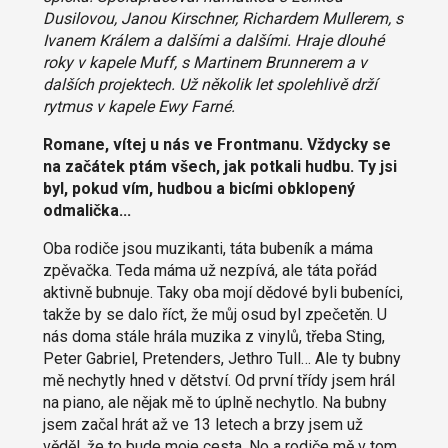
Dusilovou, Janou Kirschner, Richardem Mullerem, s
Ivanem Králem a dalšími a dalšími. Hraje dlouhé
roky v kapele Muff, s Martinem Brunnerem a v
dalších projektech. Už několik let spolehlivě drží
rytmus v kapele Ewy Farné.
Romane, vítej u nás ve Frontmanu. Vždycky se
na začátek ptám všech, jak potkali hudbu. Ty jsi
byl, pokud vím, hudbou a bicími obklopený
odmalička...
Oba rodiče jsou muzikanti, táta bubeník a máma
zpěvačka. Teda máma už nezpívá, ale táta pořád
aktivně bubnuje. Taky oba mojí dědové byli bubeníci,
takže by se dalo říct, že můj osud byl zpečetěn. U
nás doma stále hrála muzika z vinylů, třeba Sting,
Peter Gabriel, Pretenders, Jethro Tull… Ale ty bubny
mě nechytly hned v dětství. Od první třídy jsem hrál
na piano, ale nějak mě to úplně nechytlo. Na bubny
jsem začal hrát až ve 13 letech a brzy jsem už
věděl, že to bude moje cesta. No a rodiče mě v tom