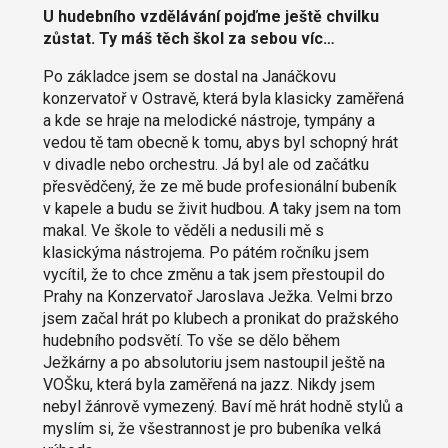
U hudebního vzdělávání pojďme ještě chvilku
zůstat. Ty máš těch škol za sebou víc…
Po základce jsem se dostal na Janáčkovu
konzervatoř v Ostravě, která byla klasicky zaměřená
a kde se hraje na melodické nástroje, tympány a
vedou tě tam obecně k tomu, abys byl schopný hrát
v divadle nebo orchestru. Já byl ale od začátku
přesvědčený, že ze mě bude profesionální bubeník
v kapele a budu se živit hudbou. A taky jsem na tom
makal. Ve škole to věděli a nedusili mě s
klasickýma nástrojema. Po pátém ročníku jsem
vycítil, že to chce změnu a tak jsem přestoupil do
Prahy na Konzervatoř Jaroslava Ježka. Velmi brzo
jsem začal hrát po klubech a pronikat do pražského
hudebního podsvětí. To vše se dělo během
Ježkárny a po absolutoriu jsem nastoupil ještě na
VOŠku, která byla zaměřená na jazz. Nikdy jsem
nebyl žánrově vymezený. Baví mě hrát hodně stylů a
myslím si, že všestrannost je pro bubeníka velká