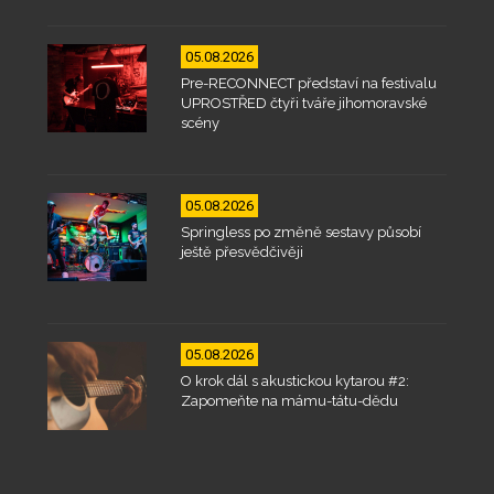
05.08.2026
Pre-RECONNECT představí na festivalu
UPROSTŘED čtyři tváře jihomoravské
scény
05.08.2026
Springless po změně sestavy působí
ještě přesvědčivěji
05.08.2026
O krok dál s akustickou kytarou #2:
Zapomeňte na mámu-tátu-dědu