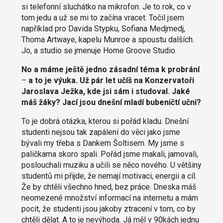
si telefonní sluchátko na mikrofon. Je to rok, co v
tom jedu a už se mi to začína vracet. Točil jsem
například pro Davida Stypku, Sofiana Medjmedj,
Thoma Artwaye, kapelu Munroe a spoustu dalších.
Jo, a studio se jmenuje Home Groove Studio.
No a máme ještě jedno zásadní téma k probrání
–
a to je výuka. Už pár let učíš na Konzervatoři
Jaroslava Ježka, kde jsi sám i studoval. Jaké
máš žáky? Jací jsou dnešní mladí bubeničtí učni?
To je dobrá otázka, kterou si pořád kladu. Dnešní
studenti nejsou tak zapálení do věci jako jsme
bývali my třeba s Dankem Šoltisem. My jsme s
paličkama skoro spali. Pořád jsme makali, jamovali,
poslouchali muziku a učili se něco nového. U většiny
studentů mi přijde, že nemají motivaci, energii a cíl.
Že by chtěli všechno hned, bez práce. Dneska máš
neomezené množství informací na internetu a mám
pocit, že studenti jsou jakoby ztracení v tom, co by
chtěli dělat. A to je nevýhoda. Já měl v 90kách jednu