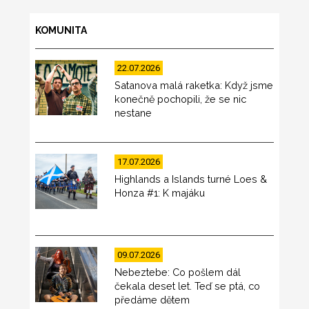
KOMUNITA
22.07.2026
Satanova malá raketka: Když jsme
konečně pochopili, že se nic
nestane
17.07.2026
Highlands a Islands turné Loes &
Honza #1: K majáku
09.07.2026
Nebeztebe: Co pošlem dál
čekala deset let. Teď se ptá, co
předáme dětem