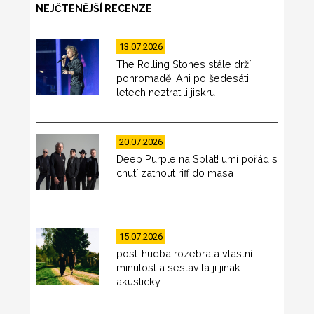
NEJČTENĚJŠÍ RECENZE
13.07.2026
The Rolling Stones stále drží
pohromadě. Ani po šedesáti
letech neztratili jiskru
20.07.2026
Deep Purple na Splat! umí pořád s
chutí zatnout riff do masa
15.07.2026
post-hudba rozebrala vlastní
minulost a sestavila ji jinak –
akusticky