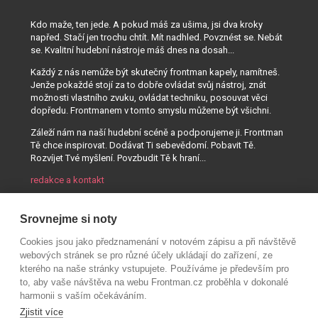
Kdo maže, ten jede. A pokud máš za ušima, jsi dva kroky
napřed. Stačí jen trochu chtít. Mít nadhled. Povznést se. Nebát
se. Kvalitní hudební nástroje máš dnes na dosah...
Každý z nás nemůže být skutečný frontman kapely, namítneš.
Jenže pokaždé stojí za to dobře ovládat svůj nástroj, znát
možnosti vlastního zvuku, ovládat techniku, posouvat věci
dopředu. Frontmanem v tomto smyslu můžeme být všichni.
Záleží nám na naší hudební scéně a podporujeme ji. Frontman
Tě chce inspirovat. Dodávat Ti sebevědomí. Pobavit Tě.
Rozvíjet Tvé myšlení. Povzbudit Tě k hraní...
redakce a kontakt
Srovnejme si noty
Cookies jsou jako předznamenání v notovém zápisu a při návštěvě
webových stránek se pro různé účely ukládají do zařízení, ze
kterého na naše stránky vstupujete. Používáme je především pro
to, aby vaše návštěva na webu Frontman.cz proběhla v dokonalé
harmonii s vaším očekáváním.
Zjistit více