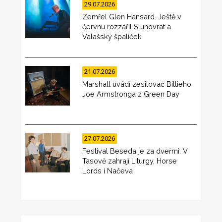
29.07.2026
Zemřel Glen Hansard. Ještě v
červnu rozzářil Slunovrat a
Valašský špalíček
21.07.2026
Marshall uvádí zesilovač Billieho
Joe Armstronga z Green Day
27.07.2026
Festival Beseda je za dveřmi. V
Tasově zahrají Liturgy, Horse
Lords i Načeva