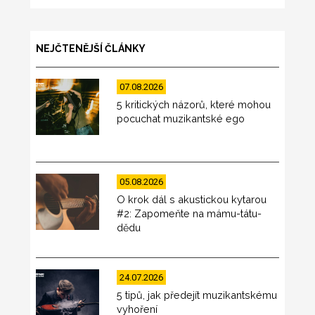
NEJČTENĚJŠÍ ČLÁNKY
07.08.2026
5 kritických názorů, které mohou
pocuchat muzikantské ego
05.08.2026
O krok dál s akustickou kytarou
#2: Zapomeňte na mámu-tátu-
dědu
24.07.2026
5 tipů, jak předejít muzikantskému
vyhoření