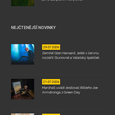
NEJČTENĚJŠÍ NOVINKY
29.07.2026
Zemřel Glen Hansard. Ještě v červnu
rozzářil Slunovrat a Valašský špalíček
21.07.2026
Marshall uvádí zesilovač Billieho Joe
Armstronga z Green Day