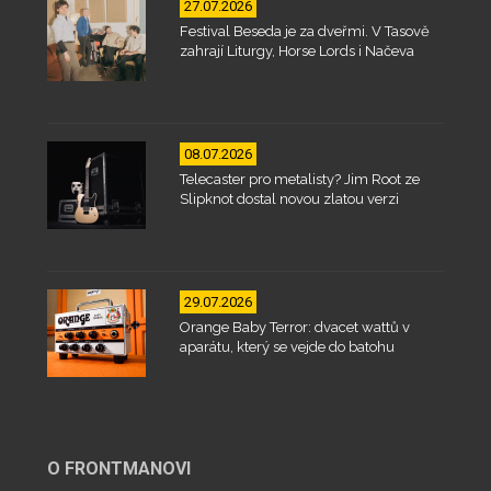
27.07.2026
Festival Beseda je za dveřmi. V Tasově
zahrají Liturgy, Horse Lords i Načeva
08.07.2026
Telecaster pro metalisty? Jim Root ze
Slipknot dostal novou zlatou verzi
29.07.2026
Orange Baby Terror: dvacet wattů v
aparátu, který se vejde do batohu
O FRONTMANOVI