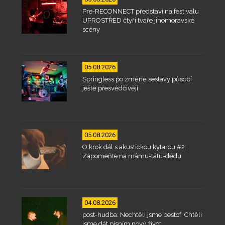
Pre-RECONNECT představí na festivalu
UPROSTŘED čtyři tváře jihomoravské
scény
05.08.2026
Springless po změně sestavy působí
ještě přesvědčivěji
05.08.2026
O krok dál s akustickou kytarou #2:
Zapomeňte na mámu-tátu-dědu
04.08.2026
post-hudba: Nechtěli jsme bestof. Chtěli
jsme dát písním nový život