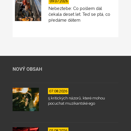
09.07.2026
Nebeztebe: Co pošlem dál
čekala deset let. Teď se ptá, co
předáme dětem
NOVÝ OBSAH
07.08.2026
5 kritických názorů, které mohou
pocuchat muzikantské ego
05.08.2026