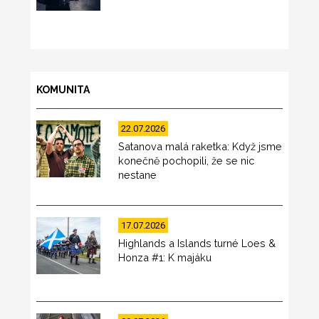
KOMUNITA
22.07.2026
Satanova malá raketka: Když jsme
konečně pochopili, že se nic
nestane
17.07.2026
Highlands a Islands turné Loes &
Honza #1: K majáku