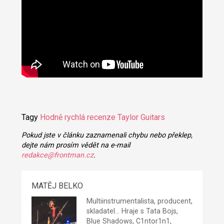
Tagy
Hodně rychlá recenze
Taylor Guitars
Pokud jste v článku zaznamenali chybu nebo překlep,
dejte nám prosím vědět na e-mail
redakce@frontman.cz
.
MATĚJ BELKO
Multiinstrumentalista, producent,
skladatel... Hraje s Tata Bojs,
Blue Shadows, C1ntor1n1,