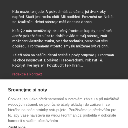
Kdo maže, ten jede. A pokud máš za ušima, jsi dva kroky
napřed. Stačí jen trochu chtít. Mít nadhled. Povznést se. Nebát
se. Kvalitní hudební nástroje máš dnes na dosah...
Každý z nás nemůže být skutečný frontman kapely, namítneš.
Jenže pokaždé stojí za to dobře ovládat svůj nástroj, znát
možnosti vlastního zvuku, ovládat techniku, posouvat věci
dopředu. Frontmanem v tomto smyslu můžeme být všichni.
Záleží nám na naší hudební scéně a podporujeme ji. Frontman
Tě chce inspirovat. Dodávat Ti sebevědomí. Pobavit Tě.
Rozvíjet Tvé myšlení. Povzbudit Tě k hraní...
redakce a kontakt
Srovnejme si noty
Cookies jsou jako předznamenání v notovém zápisu a při návštěvě
webových stránek se pro různé účely ukládají do zařízení, ze
kterého na naše stránky vstupujete. Používáme je především pro
to, aby vaše návštěva na webu Frontman.cz proběhla v dokonalé
harmonii s vaším očekáváním.
Zjistit více