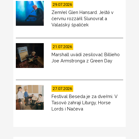
29.07.2026
Zemřel Glen Hansard. Ještě v
červnu rozzářil Slunovrat a
Valašský špalíček
21.07.2026
Marshall uvádí zesilovač Billieho
Joe Armstronga z Green Day
27.07.2026
Festival Beseda je za dveřmi. V
Tasově zahrají Liturgy, Horse
Lords i Načeva