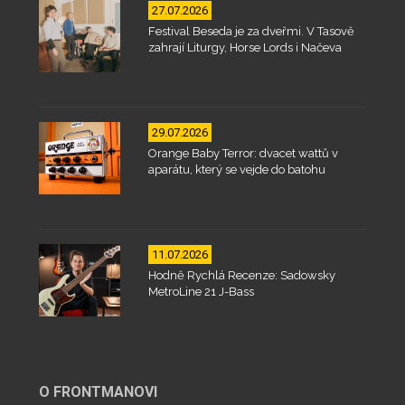
27.07.2026
Festival Beseda je za dveřmi. V Tasově
zahrají Liturgy, Horse Lords i Načeva
29.07.2026
Orange Baby Terror: dvacet wattů v
aparátu, který se vejde do batohu
11.07.2026
Hodně Rychlá Recenze: Sadowsky
MetroLine 21 J-Bass
O FRONTMANOVI