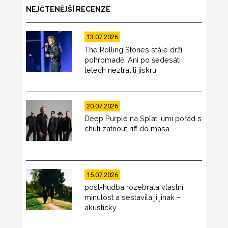
NEJČTENĚJŠÍ RECENZE
13.07.2026
The Rolling Stones stále drží
pohromadě. Ani po šedesáti
letech neztratili jiskru
20.07.2026
Deep Purple na Splat! umí pořád s
chutí zatnout riff do masa
15.07.2026
post-hudba rozebrala vlastní
minulost a sestavila ji jinak –
akusticky