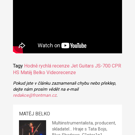
Tagy
Hodně rychlá recenze
Jet Guitars JS-700 CPR
HS
Matěj Belko
Videorecenze
Pokud jste v článku zaznamenali chybu nebo překlep,
dejte nám prosím vědět na e-mail
redakce@frontman.cz
.
MATĚJ BELKO
Multiinstrumentalista, producent,
skladatel... Hraje s Tata Bojs,