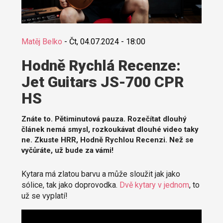
Matěj Belko
-
Čt, 04.07.2024 - 18:00
Hodně Rychlá Recenze:
Jet Guitars JS-700 CPR
HS
Znáte to. Pětiminutová pauza. Rozečítat dlouhý
článek nemá smysl, rozkoukávat dlouhé video taky
ne. Zkuste HRR, Hodně Rychlou Recenzi. Než se
vyčůráte, už bude za vámi!
Kytara má zlatou barvu a může sloužit jak jako
sólice, tak jako doprovodka.
Dvě kytary v jednom
, to
už se vyplatí!