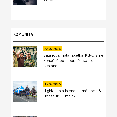
KOMUNITA
22.07.2026
Satanova malá raketka: Když jsme
konečně pochopili, že se nic
nestane
17.07.2026
Highlands a Islands turné Loes &
Honza #1: K majáku