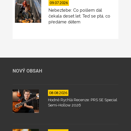
09.07.2026
Nebeztebe: Co pošlem dál
čekala deset let. Teď se ptá, co
předáme dětem
NOVÝ OBSAH
08.08.2026
Hodně Rychlá Recenze: PRS SE Special
Semi-Hollow 2026