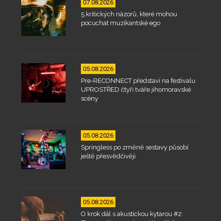
07.08.2026
5 kritických názorů, které mohou
pocuchat muzikantské ego
05.08.2026
Pre-RECONNECT představí na festivalu
UPROSTŘED čtyři tváře jihomoravské
scény
05.08.2026
Springless po změně sestavy působí
ještě přesvědčivěji
05.08.2026
O krok dál s akustickou kytarou #2: