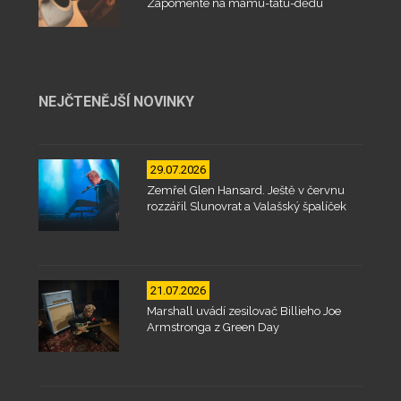
Zapomeňte na mámu-tátu-dědu
NEJČTENĚJŠÍ NOVINKY
29.07.2026
Zemřel Glen Hansard. Ještě v červnu
rozzářil Slunovrat a Valašský špalíček
21.07.2026
Marshall uvádí zesilovač Billieho Joe
Armstronga z Green Day