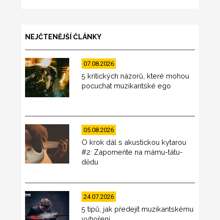
NEJČTENĚJŠÍ ČLÁNKY
07.08.2026
5 kritických názorů, které mohou
pocuchat muzikantské ego
05.08.2026
O krok dál s akustickou kytarou
#2: Zapomeňte na mámu-tátu-
dědu
24.07.2026
5 tipů, jak předejít muzikantskému
vyhoření