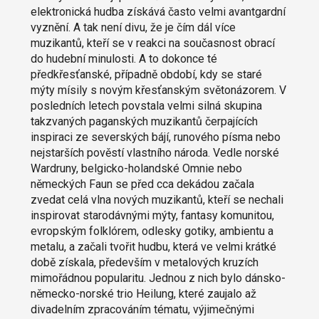
elektronická hudba získává často velmi avantgardní
vyznění. A tak není divu, že je čím dál více
muzikantů, kteří se v reakci na současnost obrací
do hudební minulosti. A to dokonce té
předkřesťanské, případně období, kdy se staré
mýty mísily s novým křesťanským světonázorem. V
posledních letech povstala velmi silná skupina
takzvaných paganských muzikantů čerpajících
inspiraci ze severských bájí, runového písma nebo
nejstarších pověstí vlastního národa. Vedle norské
Wardruny, belgicko-holandské Omnie nebo
německých Faun se před cca dekádou začala
zvedat celá vlna nových muzikantů, kteří se nechali
inspirovat starodávnými mýty, fantasy komunitou,
evropským folklórem, odlesky gotiky, ambientu a
metalu, a začali tvořit hudbu, která ve velmi krátké
době získala, především v metalových kruzích
mimořádnou popularitu. Jednou z nich bylo dánsko-
německo-norské trio Heilung, které zaujalo až
divadelním zpracováním tématu, výjimečnými