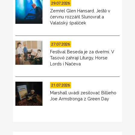
29.07.2026
Zemřel Glen Hansard. Ještě v
červnu rozzářil Slunovrat a
Valašský špalíček
27.07.2026
Festival Beseda je za dveřmi. V
Tasově zahrají Liturgy, Horse
Lords i Načeva
21.07.2026
Marshall uvádí zesilovač Billieho
Joe Armstronga z Green Day