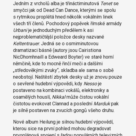
Jedním z vrcholů alba je třináctiminutová
Tenet
se
smyčci jak od Dead Can Dance, kterými se spolu
s rytmikou proplétá hned několik vokálním linek
všech tří členů. Pochodový popěvek římské armády
Urbani
je jednoduchým předělem k asi
nejproblematičtější položce desky nazvané
Keltentrauer
. Jedná se o osmiminutovou
dramatizaci básně (autory jsou Cairistiona
NicDhomhnaill a Edweard Boyter) ve staré horní
němčině, kde to mocně řinčí meči a dalšími
„středověkými zvuky“, skladba ale sama o sobě
neobstojí. Naštěstí zbytek desky už je znovu pouze
o sevřené hudební výpovědi, kdy
Nesso
je
postaveno na kombinaci vokálů, elektroniky a
osamělých houslí,
Nikkal
může čistou vokální
čistotou evokovat Clannad a poslední
Marduk
pak
je silně postaven na zvucích gongů všeho druhu.
Nové album Heilung je silnou hudební výpovědí,
kterou sice na první pohled mohou degradovat
prvoplánová spojení s řadou populárních televizních