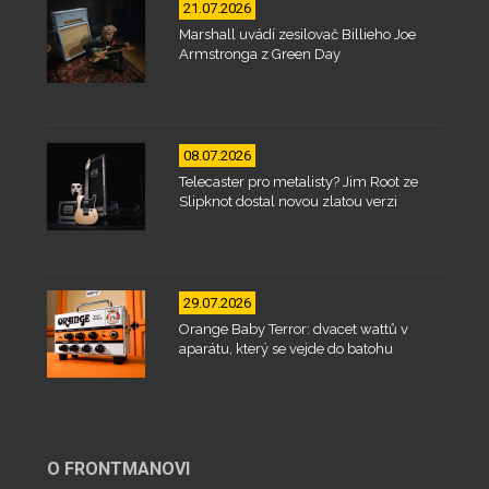
21.07.2026
Marshall uvádí zesilovač Billieho Joe
Armstronga z Green Day
08.07.2026
Telecaster pro metalisty? Jim Root ze
Slipknot dostal novou zlatou verzi
29.07.2026
Orange Baby Terror: dvacet wattů v
aparátu, který se vejde do batohu
O FRONTMANOVI