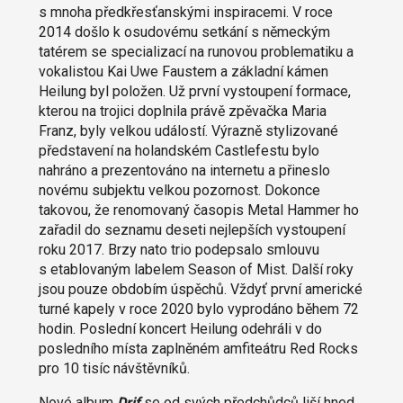
s mnoha předkřesťanskými inspiracemi. V roce
2014 došlo k osudovému setkání s německým
tatérem se specializací na runovou problematiku a
vokalistou Kai Uwe Faustem a základní kámen
Heilung byl položen. Už první vystoupení formace,
kterou na trojici doplnila právě zpěvačka Maria
Franz, byly velkou událostí. Výrazně stylizované
představení na holandském Castlefestu bylo
nahráno a prezentováno na internetu a přineslo
novému subjektu velkou pozornost. Dokonce
takovou, že renomovaný časopis Metal Hammer ho
zařadil do seznamu deseti nejlepších vystoupení
roku 2017. Brzy nato trio podepsalo smlouvu
s etablovaným labelem Season of Mist. Další roky
jsou pouze obdobím úspěchů. Vždyť první americké
turné kapely v roce 2020 bylo vyprodáno během 72
hodin. Poslední koncert Heilung odehráli v do
posledního místa zaplněném amfiteátru Red Rocks
pro 10 tisíc návštěvníků.
Nové album
Drif
se od svých předchůdců liší hned