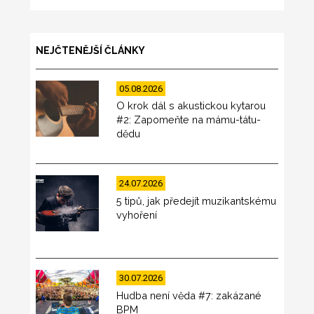
NEJČTENĚJŠÍ ČLÁNKY
05.08.2026
O krok dál s akustickou kytarou
#2: Zapomeňte na mámu-tátu-
dědu
24.07.2026
5 tipů, jak předejít muzikantskému
vyhoření
30.07.2026
Hudba není věda #7: zakázané
BPM