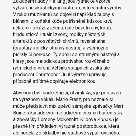
Základem hudby Heilung jsou rytmické vzorce
vytvářené akustickými nástroji, často vlastní výroby.
V rukou muzikantů se objevují například bubny s
blánami z koňské kůže potřísněné lidskou krví,
některé i s kůží z jelena, dále buvolí rohy, kosti,
hinduistické rituální zvony, repliky některých
artefaktů z posvátných chrámů, ravanahatha
(prastarý indický strunný nástroj) a všemožné
píšťaly či perkuse. Ty spolu se strunnými nástroji a
hlasy jsou melodickou protiváhou rozvážného
rytmického víření. Většinu vstupních zvuků ale
producent Christopher Juul výrazně upravuje,
případně střídmě doplňuje elektronikou.
Abychom byli konkrétnější, otvírák
Asja
je postaven
na výrazném vokálu Marie Franz, pro neznalé si
může představit mix zpěvů sámijské zpěvačky Mari
Boine s kanadským melodickým cítěním harfenistky
a zpěvačky Loreeny McKennitt. Klipová
Anoana
je
přesně tím příkladem výrazné postprodukce, která
ale nedělá ze skladby nic studiově vypulírovaného.