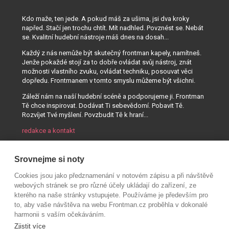
Kdo maže, ten jede. A pokud máš za ušima, jsi dva kroky
napřed. Stačí jen trochu chtít. Mít nadhled. Povznést se. Nebát
se. Kvalitní hudební nástroje máš dnes na dosah...
Každý z nás nemůže být skutečný frontman kapely, namítneš.
Jenže pokaždé stojí za to dobře ovládat svůj nástroj, znát
možnosti vlastního zvuku, ovládat techniku, posouvat věci
dopředu. Frontmanem v tomto smyslu můžeme být všichni.
Záleží nám na naší hudební scéně a podporujeme ji. Frontman
Tě chce inspirovat. Dodávat Ti sebevědomí. Pobavit Tě.
Rozvíjet Tvé myšlení. Povzbudit Tě k hraní...
redakce a kontakt
Srovnejme si noty
Cookies jsou jako předznamenání v notovém zápisu a při návštěvě
webových stránek se pro různé účely ukládají do zařízení, ze
kterého na naše stránky vstupujete. Používáme je především pro
to, aby vaše návštěva na webu Frontman.cz proběhla v dokonalé
harmonii s vaším očekáváním.
Zjistit více