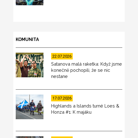
KOMUNITA
22.07.2026
Satanova malá raketka: Když jsme
konečně pochopili, že se nic
nestane
17.07.2026
Highlands a Islands turné Loes &
Honza #1: K majáku