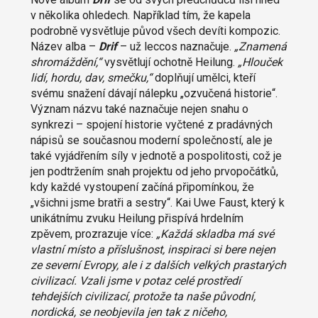
v několika ohledech. Například tím, že kapela
podrobně vysvětluje původ všech devíti kompozic.
Název alba –
Drif
– už leccos naznačuje.
„Znamená
shromáždění,“
vysvětlují ochotně Heilung.
„Hlouček
lidí, hordu, dav, smečku,“
doplňují umělci, kteří
svému snažení dávají nálepku „ozvučená historie“.
Význam názvu také naznačuje nejen snahu o
synkrezi – spojení historie vyčtené z pradávných
nápisů se současnou moderní společností, ale je
také vyjádřením síly v jednotě a pospolitosti, což je
jen podtržením snah projektu od jeho prvopočátků,
kdy každé vystoupení začíná připomínkou, že
„všichni jsme bratři a sestry“. Kai Uwe Faust, který k
unikátnímu zvuku Heilung přispívá hrdelním
zpěvem, prozrazuje více:
„Každá skladba má své
vlastní místo a příslušnost, inspiraci si bere nejen
ze severní Evropy, ale i z dalších velkých prastarých
civilizací. Vzali jsme v potaz celé prostředí
tehdejších civilizací, protože ta naše původní,
nordická, se neobjevila jen tak z ničeho,