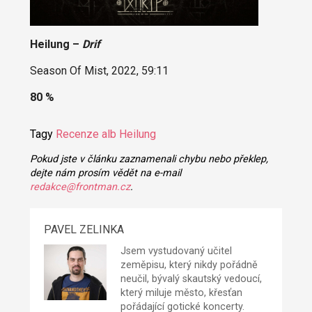
‎Heilung –
Drif
Season Of Mist, 2022, 59:11
80 %
Tagy
Recenze alb
Heilung
Pokud jste v článku zaznamenali chybu nebo překlep,
dejte nám prosím vědět na e-mail
redakce@frontman.cz
.
PAVEL ZELINKA
Jsem vystudovaný učitel
zeměpisu, který nikdy pořádně
neučil, bývalý skautský vedoucí,
který miluje město, křesťan
pořádající gotické koncerty.