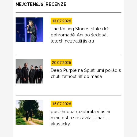
NEJČTENĚJŠÍ RECENZE
13.07.2026
The Rolling Stones stále drží
pohromadě. Ani po šedesáti
letech neztratili jiskru
20.07.2026
Deep Purple na Splat! umí pořád s
chutí zatnout riff do masa
15.07.2026
post-hudba rozebrala vlastní
minulost a sestavila ji jinak –
akusticky