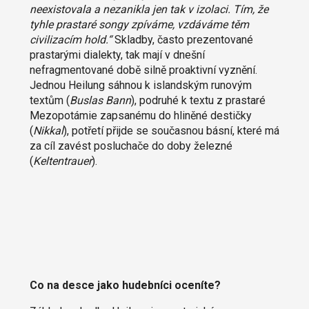
neexistovala a nezanikla jen tak v izolaci. Tím, že
tyhle prastaré songy zpíváme, vzdáváme těm
civilizacím hold.“
Skladby, často prezentované
prastarými dialekty, tak mají v dnešní
nefragmentované době silně proaktivní vyznění.
Jednou Heilung sáhnou k islandským runovým
textům (
Buslas Bann
), podruhé k textu z prastaré
Mezopotámie zapsanému do hliněné destičky
(
Nikkal
), potřetí přijde se současnou básní, které má
za cíl zavést posluchače do doby železné
(
Keltentrauer
).
Co na desce jako hudebníci oceníte?