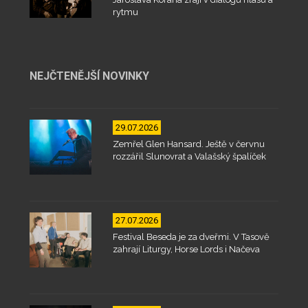
rytmu
NEJČTENĚJŠÍ NOVINKY
29.07.2026
Zemřel Glen Hansard. Ještě v červnu
rozzářil Slunovrat a Valašský špalíček
27.07.2026
Festival Beseda je za dveřmi. V Tasově
zahrají Liturgy, Horse Lords i Načeva