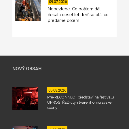
09.07.2026
Nebeztebe: Co pošlem dál
čekala deset let. Teď se ptá, co
předáme dětem
NOVÝ OBSAH
05.08.2026
Pre-RECONNECT představí na festivalu
UPROSTŘED čtyři tváře jihomoravské
scény