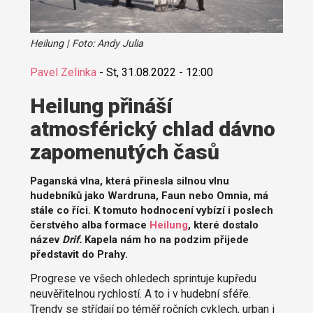
Heilung | Foto: Andy Julia
Pavel Zelinka
-
St, 31.08.2022 - 12:00
Heilung přináší
atmosférický chlad dávno
zapomenutých časů
Paganská vlna, která přinesla silnou vlnu
hudebníků jako Wardruna, Faun nebo Omnia, má
stále co říci. K tomuto hodnocení vybízí i poslech
čerstvého alba formace
Heilung
, které dostalo
název
Drif.
Kapela nám ho na podzim přijede
představit do Prahy.
Progrese ve všech ohledech sprintuje kupředu
neuvěřitelnou rychlostí. A to i v hudební sféře.
Trendy se střídají po téměř ročních cyklech, urban i