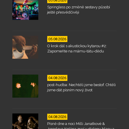
05.08.2026
Springless po změně sestavy působí
ještě přesvědčivěji
05.08.2026
O krok dál s akustickou kytarou #2:
Zapomeňte na mámu-tátu-dědu
04.08.2026
post-hudba: Nechtěli jsme bestof. Chtěli
jsme dát písním nový život
04.08.2026
Písně dne a noci Milli Janatkové &
Jaroslava Kořána zrají v dialogu hlasu a