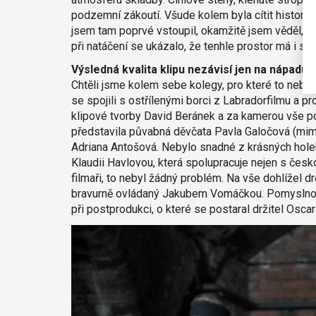
podzemní zákoutí. Všude kolem byla cítit historie 
jsem tam poprvé vstoupil, okamžitě jsem věděl, že 
při natáčení se ukázalo, že tenhle prostor má i sv
Výsledná kvalita klipu nezávisí jen na nápadu,
Chtěli jsme kolem sebe kolegy, pro které to nebud
se spojili s ostřílenými borci z Labradorfilmu a 
klipové tvorby David Beránek a za kamerou vše po
představila půvabná děvčata Pavla Galočová (mim
Adriana Antošová. Nebylo snadné z krásných holek
Klaudii Havlovou, která spolupracuje nejen s česko
filmaři, to nebyl žádný problém. Na vše dohlížel dr
bravurně ovládaný Jakubem Vomáčkou. Pomyslnou t
při postprodukci, o které se postaral držitel Osca