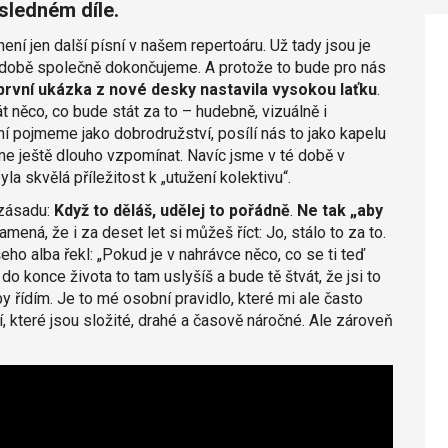
ýsledném díle.
ení jen další písní v našem repertoáru. Už tady jsou je
ší době společně dokončujeme. A protože to bude pro nás
 první ukázka z nové desky nastavila vysokou laťku
.
t něco, co bude stát za to – hudebně, vizuálně i
í pojmeme jako dobrodružství, posílí nás to jako kapelu
e ještě dlouho vzpomínat. Navíc jsme v té době v
yla skvělá příležitost k „utužení kolektivu“.
 zásadu:
Když to děláš, udělej to pořádně
.
Ne tak „aby
ená, že i za deset let si můžeš říct: Jo, stálo to za to.
eho alba řekl: „Pokud je v nahrávce něco, co se ti teď
o konce života to tam uslyšíš a bude tě štvát, že jsi to
by řídím. Je to mé osobní pravidlo, které mi ale často
, které jsou složité, drahé a časově náročné. Ale zároveň