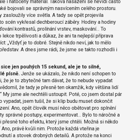
, ale i natočený materiál. Taková nasazení se nevidí často
 také bojovali se správným nasvícením celého prostoru.
zasloužily více světla. A tady se opět projevila
to scén vykřesal dechberoucí záběry. Hodiny a hodiny
ování kontrastů, prolínání vrstev, maskování… To
 lekce trpělivosti a důkaz, že ani ta nejlepší příprava
t: „Vždyť je to dobré. Stejně nikdo neví, jak to mělo
ředstav. A dnes jsme rádi, že jsme se takto rozhodli i
 sice jen pouhých 15 sekund, ale je to silné,
lé písně.
Jenže se ukázalo, že nikdo není schopen to
li, že je to zbytečné tam dávat, že to nebude vypadat
i uvědomil, že tady je přesně ten okamžik, kdy většina lidí
“ My jsme ale nechtěli ustoupit. Poté, co jsem dostal pár
 vypadat, jsem tušil, že si klip budu muset dokončit
ní. Ano, opět člověk musí něco obětovat pro splnění
ty správné postupy, experimentovat… Bylo to náročné a
 přesně toho efektu, který jsme chtěli. Možná si někdo
Ano, právě kvůli nim. Protože každá vteřina je
dnutí a stovek drobných detailů. A protože na konci