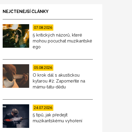
NEJČTENĚJŠÍ ČLÁNKY
07.08.2026
5 kritických názorů, které
mohou pocuchat muzikantské
ego
05.08.2026
O krok dál s akustickou
kytarou #2: Zapomeňte na
mámu-tátu-dědu
24.07.2026
5 tipů, jak předejít
muzikantskému vyhoření