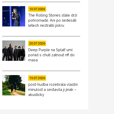
13.07.2026
The Rolling Stones stále drží
pohromadě. Ani po šedesáti
letech neztratili jiskru
20.07.2026
Deep Purple na Splat! umí
pořád s chutí zatnout riff do
masa
15.07.2026
post-hudba rozebrala vlastní
minulost a sestavila ji jinak –
akusticky