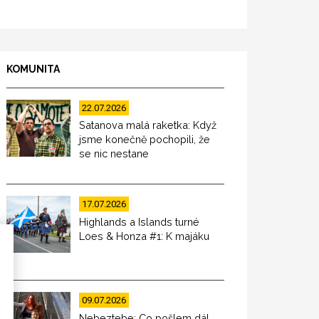
KOMUNITA
22.07.2026
Satanova malá raketka: Když
jsme konečně pochopili, že
se nic nestane
17.07.2026
Highlands a Islands turné
Loes & Honza #1: K majáku
09.07.2026
Nebeztebe: Co pošlem dál