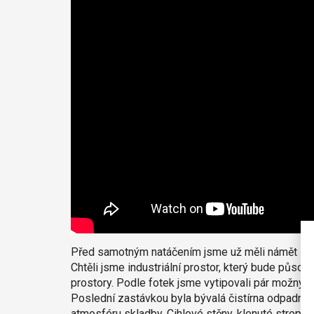
Před samotným natáčením jsme už měli námět zpr
Chtěli jsme industriální prostor, který bude působ
prostory. Podle fotek jsme vytipovali pár možných
Poslední zastávkou byla bývalá čistírna odpadních
atmosféru skladby. Cihlové stěny, klenuté stropy, 