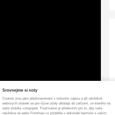
Srovnejme si noty
acovaný do scénáře a zbývalo vybrat vhodnou lokaci.
it temně, syrově, trochu stísněně a bude mít podzemní
Cookies jsou jako předznamenání v notovém zápisu a při návštěvě
 míst a osobně jsem si je pak zajel obhlédnout.
webových stránek se pro různé účely ukládají do zařízení, ze kterého na
naše stránky vstupujete. Používáme je především pro to, aby vaše
 vod. Byla to stavba, která perfektně odrážela temnou
návštěva na webu Frontman.cz proběhla v dokonalé harmonii s vaším
rezavé trubky, zvuk kapající vody z potrubí a tajemná