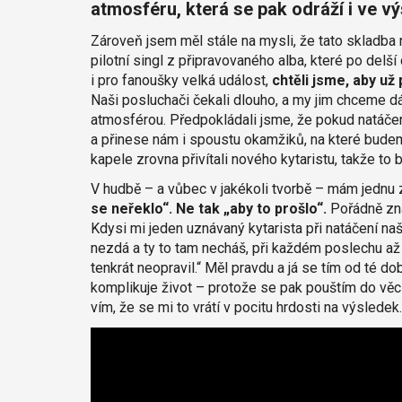
atmosféru, která se pak odráží i ve v
Zároveň jsem měl stále na mysli, že tato skladba n
pilotní singl z připravovaného alba, které po del
i pro fanoušky velká událost,
chtěli jsme, aby už
Naši posluchači čekali dlouho, a my jim chceme dá
atmosférou. Předpokládali jsme, že pokud natáčen
a přinese nám i spoustu okamžiků, na které budem
kapele zrovna přivítali nového kytaristu, takže to b
V hudbě – a vůbec v jakékoli tvorbě – mám jednu
se neřeklo“. Ne tak „aby to prošlo“.
Pořádně znam
Kdysi mi jeden uznávaný kytarista při natáčení naš
nezdá a ty to tam necháš, při každém poslechu až d
tenkrát neopravil.“ Měl pravdu a já se tím od té do
komplikuje život – protože se pak pouštím do věcí
vím, že se mi to vrátí v pocitu hrdosti na výsledek.