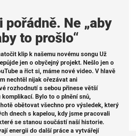
ci pořádně. Ne „aby
aby to prošlo“
natočit klip k našemu novému songu Už
epůjde jen o obyčejný projekt. Nešlo jen o
YouTube a říct si, máme nové video. V hlavě
m nechtěl nijak ořezávat ani
vé rozhodnutí s sebou přinese větší
 komplikací. Bylo to o plnění snů,
ochotě obětovat všechno pro výsledek, který
ých dnech s kapelou, kdy jsme pracovali
které se stanou součástí naší historie.
jí energii do další práce a vytvářejí