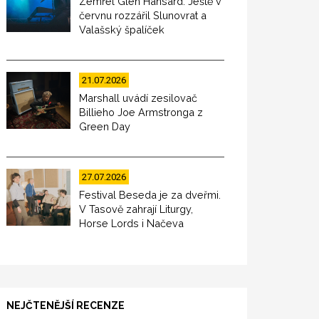
Zemřel Glen Hansard. Ještě v
červnu rozzářil Slunovrat a
Valašský špalíček
21.07.2026
Marshall uvádí zesilovač
Billieho Joe Armstronga z
Green Day
27.07.2026
Festival Beseda je za dveřmi.
V Tasově zahrají Liturgy,
Horse Lords i Načeva
NEJČTENĚJŠÍ RECENZE