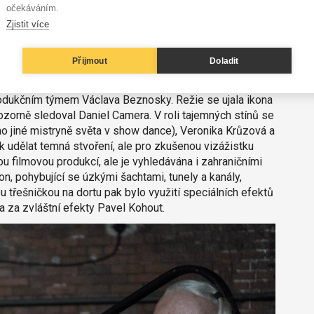
očekáváním.
místa, které kdysi sloužilo úplně jinému účelu. Když
Zjistit více
to je ono. Pro vizuál klipu to bylo dokonalé. Až později
ou stinnou stránku – doslova.
Přijmout
Doladit
 ale potřebujete vedle sebe tým, kterému věříte.
e jen další zakázka, ale srdcová záležitost, takže jsme
produkčním týmem Václava Beznosky. Režie se ujala ikona
zorně sledoval Daniel Camera. V roli tajemných stínů se
o jiné mistryně světa v show dance), Veronika Krůzová a
 udělat temná stvoření, ale pro zkušenou vizážistku
u filmovou produkcí, ale je vyhledávána i zahraničními
on, pohybující se úzkými šachtami, tunely a kanály,
řešničkou na dortu pak bylo využití speciálních efektů
ra za zvláštní efekty Pavel Kohout.