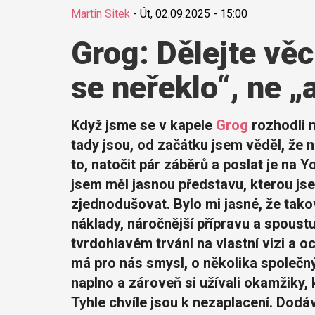
Martin Sitek
-
Út, 02.09.2025 - 15:00
Grog: Dělejte vě
se neřeklo“, ne „
Když jsme se v kapele
Grog
rozhodli 
tady jsou, od začátku jsem věděl, že n
to, natočit pár záběrů a poslat je na 
jsem měl jasnou představu, kterou jse
zjednodušovat. Bylo mi jasné, že tako
náklady, náročnější přípravu a spoustu
tvrdohlavém trvání na vlastní vizi a 
má pro nás smysl, o několika společn
naplno a zároveň si užívali okamžiky, 
Tyhle chvíle jsou k nezaplacení. Dodáva