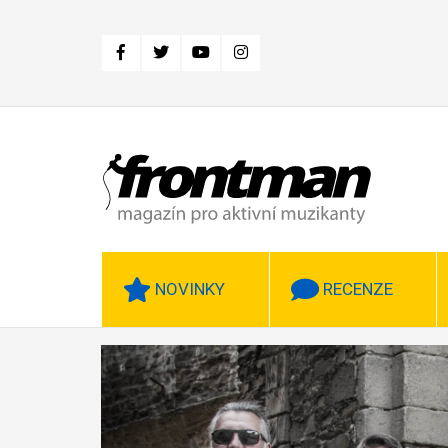
Přejít
k
hlavnímu
obsahu
NOVINKY
RECENZE