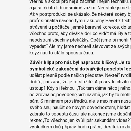
vteřinu a skočil pro něj a zachránil nejen techniku
a já si těchto lidí nesmírně vážím. Neustále jsme
Až v postprodukci se ukázalo, že některé scény by 
profesionalita našeho týmu. Zkušený Pavel z těch
strávené u počítače, jemné barevné korekce, dolaď
všechno proto, aby divák viděl, co vidět má. Byla to
neodstraní všechny překážky. Opět jsme si mohli říc
vypadat.“ Ale my jsme nechtěli slevovat ze svých p
když nás to stálo spoustu času.
Závěr klipu pro nás byl naprosto klíčový.
Je to
symbolické zakončení dotvářející poselství ce
udělat přesně podle našich představ. Někteří tvrdi
dobře, jiní zase, že je to složité. A já si v tu chvíl
ustoupí. Kdy si řeknou: „Tak tam dáme něco jiného.
ne zrovna nejpovedenějších návrhů, jak by to mohlo
sám. S minimem prostředků, ale s maximem nasaze
svého snu, naučit se novým dovednostem, hledat 
zabralo to spoustu času, ale nakonec jsme dosáhli
řekne: „To všechno jen kvůli pár sekundám videa?“ 
výsledkem dnů příprav, hodin práce, desítek rozho