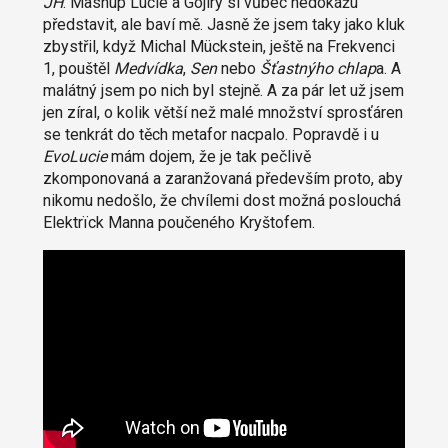
JH
: Mashup Lucie a Gojiry si vůbec nedokážu
představit, ale baví mě. Jasně že jsem taky jako kluk
zbystřil, když Michal Mückstein, ještě na Frekvenci
1, pouštěl
Medvídka
,
Sen
nebo
Šťastnýho chlap
a. A
malátný jsem po nich byl stejně. A za pár let už jsem
jen zíral, o kolik větší než malé množství sprosťáren
se tenkrát do těch metafor nacpalo. Popravdě i u
EvoLucie
mám dojem, že je tak pečlivě
zkomponovaná a zaranžovaná především proto, aby
nikomu nedošlo, že chvílemi dost možná poslouchá
Elektrïck Manna poučeného Kryštofem.