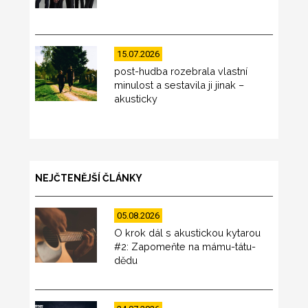
15.07.2026
post-hudba rozebrala vlastní
minulost a sestavila ji jinak –
akusticky
NEJČTENĚJŠÍ ČLÁNKY
05.08.2026
O krok dál s akustickou kytarou
#2: Zapomeňte na mámu-tátu-
dědu