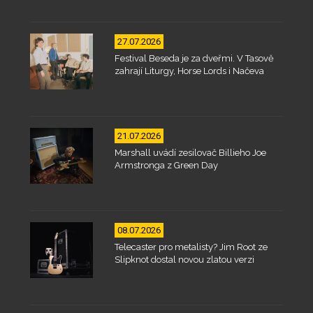
27.07.2026
Festival Beseda je za dveřmi. V Tasově
zahrají Liturgy, Horse Lords i Načeva
21.07.2026
Marshall uvádí zesilovač Billieho Joe
Armstronga z Green Day
08.07.2026
Telecaster pro metalisty? Jim Root ze
Slipknot dostal novou zlatou verzi