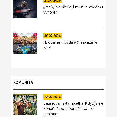
24.07.2026
5 tipů, jak předejít muzikantskému
vyhoření
30.07.2026
Hudba není věda #7: zakázané
BPM
KOMUNITA
22.07.2026
Satanova malá raketka: Když jsme
konečně pochopili, že se nic
nestane