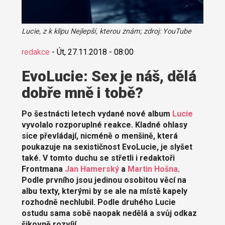
Lucie, z k klipu Nejlepší, kterou znám; zdroj: YouTube
redakce
-
Út, 27.11.2018 - 08:00
EvoLucie: Sex je náš, dělá
dobře mně i tobě?
Po šestnácti letech vydané nové album
Lucie
vyvolalo rozporuplné reakce. Kladné ohlasy
sice převládají, nicméně o menšině, která
poukazuje na sexističnost EvoLucie, je slyšet
také. V tomto duchu se střetli i redaktoři
Frontmana
Jan Hamerský
a
Martin Hošna
.
Podle prvního jsou jedinou osobitou věcí na
albu texty, kterými by se ale na místě kapely
rozhodně nechlubil. Podle druhého Lucie
ostudu sama sobě naopak nedělá a svůj odkaz
šikovně rozvíjí.