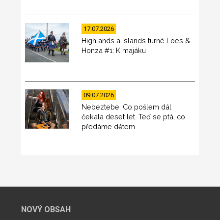
17.07.2026
Highlands a Islands turné Loes &
Honza #1: K majáku
09.07.2026
Nebeztebe: Co pošlem dál
čekala deset let. Teď se ptá, co
předáme dětem
NOVÝ OBSAH