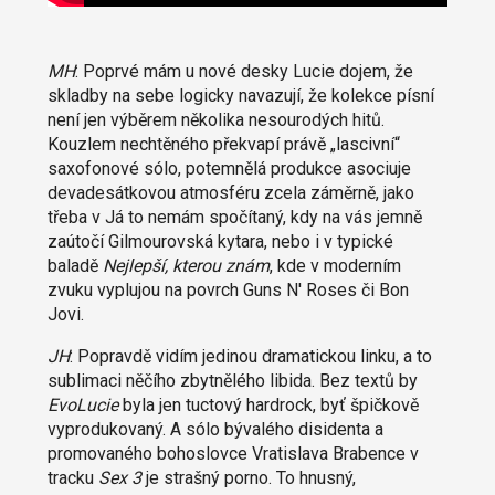
MH
: Poprvé mám u nové desky Lucie dojem, že
skladby na sebe logicky navazují, že kolekce písní
není jen výběrem několika nesourodých hitů.
Kouzlem nechtěného překvapí právě „lascivní“
saxofonové sólo, potemnělá produkce asociuje
devadesátkovou atmosféru zcela záměrně, jako
třeba v Já to nemám spočítaný, kdy na vás jemně
zaútočí Gilmourovská kytara, nebo i v typické
baladě
Nejlepší, kterou znám
, kde v moderním
zvuku vyplujou na povrch Guns N' Roses či Bon
Jovi.
JH
: Popravdě vidím jedinou dramatickou linku, a to
sublimaci něčího zbytnělého libida. Bez textů by
EvoLucie
byla jen tuctový hardrock, byť špičkově
vyprodukovaný. A sólo bývalého disidenta a
promovaného bohoslovce Vratislava Brabence v
tracku
Sex 3
je strašný porno. To hnusný,