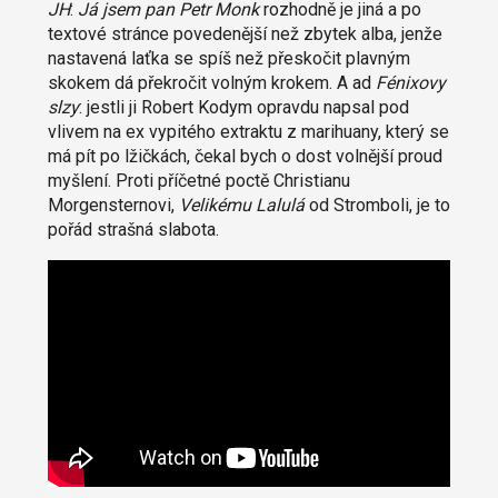
JH
:
Já jsem pan Petr Monk
rozhodně je jiná a po
textové stránce povedenější než zbytek alba, jenže
nastavená laťka se spíš než přeskočit plavným
skokem dá překročit volným krokem. A ad
Fénixovy
slzy
: jestli ji Robert Kodym opravdu napsal pod
vlivem na ex vypitého extraktu z marihuany, který se
má pít po lžičkách, čekal bych o dost volnější proud
myšlení. Proti příčetné poctě Christianu
Morgensternovi,
Velikému Lalulá
od Stromboli, je to
pořád strašná slabota.