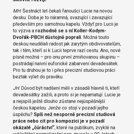
MH
: Šestnáct let čekali fanoušci Lucie na novou
desku. Doba je to náramná, svazující i zavazující
především pro samotnou kapelu. Vždyť pro Lucii je
to výzva a
rozhodně se s ní Koller-Kodym-
Dvořák-PBCH důstojně poprali
. Možná touto
deskou neudělali radost jak zarytým obdivovatelům,
tak i těm, kteří si k Lucii teprve razí cestu. Ano, nové
písně možná – pro onu první zmiňovanou skupinu –
postrádají naivní euforické zabarvení devadesátek.
Pro tu druhou je to i přes precizní studiovou práci
beztak výlet do pravěku.
JH
: Důvod být nadšení měli v zásadě hlavně ti, kteří
devadesátky zažili, a proto si je nepamatují. Lucie je
a nejspíš ještě dlouho zůstane nejúspěšnější
českou kapelou. Jenže co stojí v pozadí jejího
úspěchu?
Spíš než nesporně precizní studiová
práce nebo cit pro kompozici je v pozadí
okázalé „čůráctví“
, které na publikum, zvyklé na