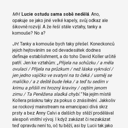
MH
:
Lucie ostudu sama sobě nedělá
. Ano,
opakuje se jako jiné velké kapely, svůj odkaz ale
šikovně rozvíjí. A že řeší stále vztahy, tanky a
komouše? No a?
JH
: Tanky a komouše bych taky přešel. Koneckonců
jejich hejtováním se od devadesátek dodnes
definuje establishment, a do toho David Koller určitě
patří. Jen ke vztahům:
„Přijela na schůzku / a měla
ovulaci / Přijela na průzkum / než láska vykrvácí /
jen jedno vajíčko ve svatyni na to čeká / usměj se
maličko / a z deště bude řeka / a teď tu sedím v
krimu a přišili mi hrozný kraviny / cejtím jenom
zimu / Ta Peněžena sladká chybí.“
Na jejím místě
Kollera prásknu taky za pokus o znásilnění. Jakkoliv
se rockový mainstream na emancipaci dívá skrz
prsty a bez Anny Calvi a dalších by stěží prodělával
alespoň vnitřní vývoj. I když zakázat či nezakázat
teď opravdu není to, oč tu běží, asi by Lucii tak jako