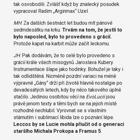
tak osvobodili. Zvlášť když by znalecký posudek
vypracoval Radim „Arginmax“ Uzel.
MH
: Za dalších šestnáct let budou mít pánové
sedmdesátku na krku.
Trvám na tom, že jestli to
bylo naposled, bylo to provedeno s grácií.
Protože kapat na karbit může začít leckomu.
JH
: Pak dodávám, že to celé bylo provedeno s
grácií krále všech misogynů Jaroslava Kubery.
Instrumentace šlape jako hodinky. Bohužel je taky i
tak odlidštěná. Nicméně pozdní variaci na méně
výpravné „Gány“ drží při životě hlavně nostalgie po
devadesátých letech, kdy by něco takového úplně
stačilo. Jedinou osobitou věcí na
EvoLucii
jsou
právě jenom texty a těmi bych se na jejich místě
rozhodně nechlubil. Vyrovnat se s vlastním
stárnutím i sublimací libida lze o poznání lépe.
Leccos by se Lucie mohla přiučit od o generaci
staršího Michala Prokopa a Framus 5
.