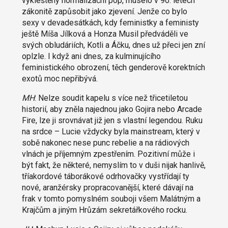
vykleštěný normalizační pop, muselo v 90. letech
zákonitě zapůsobit jako zjevení. Jenže co bylo
sexy v devadesátkách, kdy feministky a feministy
ještě Míša Jílková a Honza Musil předváděli ve
svých obludáriích, Kotli a Áčku, dnes už přeci jen zní
oplzle. I když ani dnes, za kulminujícího
feministického obrození, těch genderově korektních
exotů moc nepřibývá.
MH
: Nelze soudit kapelu s více než třicetiletou
historií, aby zněla najednou jako Gojira nebo Arcade
Fire, lze ji srovnávat již jen s vlastní legendou. Ruku
na srdce – Lucie vždycky byla mainstream, který v
sobě nakonec nese punc rebelie a na rádiových
vlnách je příjemným zpestřením. Pozitivní může i
být fakt, že některé, nemyslím to v duši nijak hanlivě,
tříakordové táborákové odrhovačky vystřídají ty
nové, aranžérsky propracovanější, které dávají na
frak v tomto pomyslném souboji všem Malátným a
Krajčům a jiným Hrůzám sekretářkového rocku.