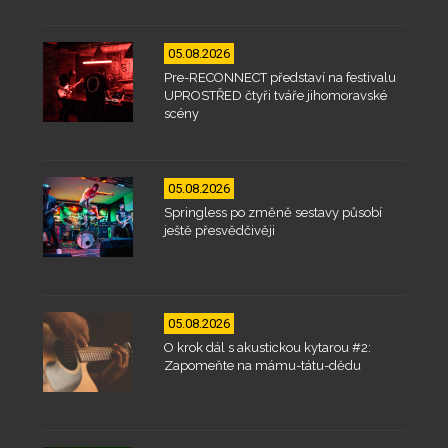
05.08.2026
Pre-RECONNECT představí na festivalu
UPROSTŘED čtyři tváře jihomoravské
scény
05.08.2026
Springless po změně sestavy působí
ještě přesvědčivěji
05.08.2026
O krok dál s akustickou kytarou #2:
Zapomeňte na mámu-tátu-dědu