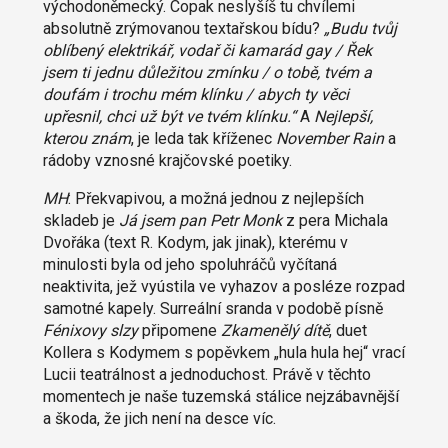
východoněmecký. Copak neslyšíš tu chvílemi
absolutně zrýmovanou textařskou bídu?
„Budu tvůj
oblíbený elektrikář, vodař či kamarád gay / Řek
jsem ti jednu důležitou zmínku / o tobě, tvém a
doufám i trochu mém klínku / abych ty věci
upřesnil, chci už být ve tvém klínku.“
A
Nejlepší,
kterou znám
, je leda tak kříženec
November Rain
a
rádoby vznosné krajčovské poetiky.
MH
: Překvapivou, a možná jednou z nejlepších
skladeb je
Já jsem pan Petr Monk
z pera Michala
Dvořáka (text R. Kodym, jak jinak), kterému v
minulosti byla od jeho spoluhráčů vyčítaná
neaktivita, jež vyústila ve vyhazov a posléze rozpad
samotné kapely. Surreální sranda v podobě písně
Fénixovy slzy
připomene
Zkamenělý dítě
, duet
Kollera s Kodymem s popěvkem „hula hula hej“ vrací
Lucii teatrálnost a jednoduchost. Právě v těchto
momentech je naše tuzemská stálice nejzábavnější
a škoda, že jich není na desce víc.