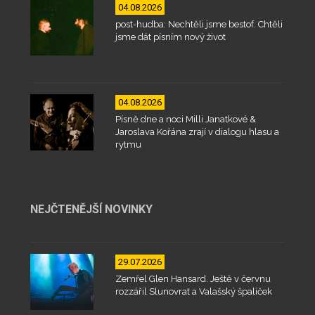
04.08.2026
post-hudba: Nechtěli jsme bestof. Chtěli
jsme dát písním nový život
04.08.2026
Písně dne a noci Milli Janatkové &
Jaroslava Kořána zrají v dialogu hlasu a
rytmu
NEJČTENĚJŠÍ NOVINKY
29.07.2026
Zemřel Glen Hansard. Ještě v červnu
rozzářil Slunovrat a Valašský špalíček