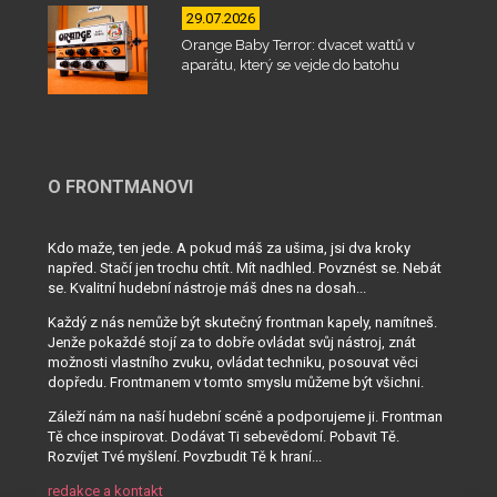
29.07.2026
Orange Baby Terror: dvacet wattů v
aparátu, který se vejde do batohu
O FRONTMANOVI
Kdo maže, ten jede. A pokud máš za ušima, jsi dva kroky
napřed. Stačí jen trochu chtít. Mít nadhled. Povznést se. Nebát
se. Kvalitní hudební nástroje máš dnes na dosah...
Každý z nás nemůže být skutečný frontman kapely, namítneš.
Jenže pokaždé stojí za to dobře ovládat svůj nástroj, znát
možnosti vlastního zvuku, ovládat techniku, posouvat věci
dopředu. Frontmanem v tomto smyslu můžeme být všichni.
Záleží nám na naší hudební scéně a podporujeme ji. Frontman
Tě chce inspirovat. Dodávat Ti sebevědomí. Pobavit Tě.
Rozvíjet Tvé myšlení. Povzbudit Tě k hraní...
redakce a kontakt