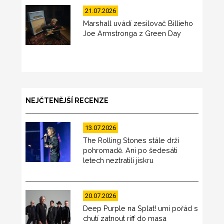
21.07.2026
Marshall uvádí zesilovač Billieho
Joe Armstronga z Green Day
NEJČTENĚJŠÍ RECENZE
13.07.2026
The Rolling Stones stále drží
pohromadě. Ani po šedesáti
letech neztratili jiskru
20.07.2026
Deep Purple na Splat! umí pořád s
chutí zatnout riff do masa