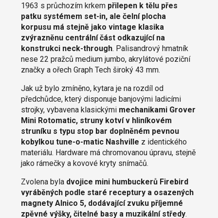
1963 s průchozím krkem
přilepen k tělu přes
patku systémem set-in, ale čelní plocha
korpusu má stejně jako vintage klasika
zvýrazněnu centrální část odkazující na
konstrukci neck-through
. Palisandrový hmatník
nese 22 pražců medium jumbo, akrylátové poziční
značky a ořech Graph Tech široký 43 mm.
Jak už bylo zmíněno, kytara je na rozdíl od
předchůdce, který disponuje banjovými ladicími
strojky, vybavena klasickými
mechanikami Grover
Mini Rotomatic, struny kotví v hliníkovém
struníku s typu stop bar doplněném pevnou
kobylkou tune-o-matic Nashville
z identického
materiálu. Hardware má chromovanou úpravu, stejně
jako rámečky a kovové kryty snímačů.
Zvolena byla
dvojice mini humbuckerů Firebird
vyráběných podle staré receptury a osazených
magnety Alnico 5, dodávající zvuku příjemné
zpěvné výšky, čitelné basy a muzikální středy
.