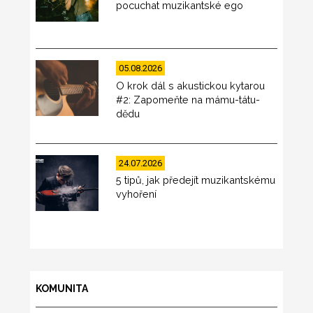
pocuchat muzikantské ego
05.08.2026
O krok dál s akustickou kytarou
#2: Zapomeňte na mámu-tátu-
dědu
24.07.2026
5 tipů, jak předejít muzikantskému
vyhoření
KOMUNITA