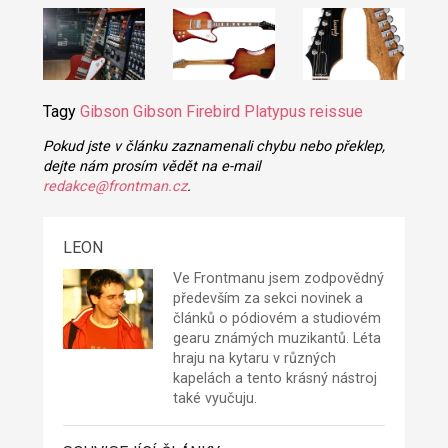
Tagy
Gibson
Gibson Firebird Platypus reissue
Pokud jste v článku zaznamenali chybu nebo překlep,
dejte nám prosím vědět na e-mail
redakce@frontman.cz
.
LEON
Ve Frontmanu jsem zodpovědný
především za sekci novinek a
článků o pódiovém a studiovém
gearu známých muzikantů. Léta
hraju na kytaru v různých
kapelách a tento krásný nástroj
také vyučuju.