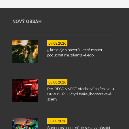
NOVÝ OBSAH
07.08.2026
5 kritických názorů, které mohou
pocuchat muzikantské ego
05.08.2026
Pre-RECONNECT představí na festivalu
UPROSTŘED čtyři tváře jihomoravské
scény
05.08.2026
Springless po změně sestavy působí