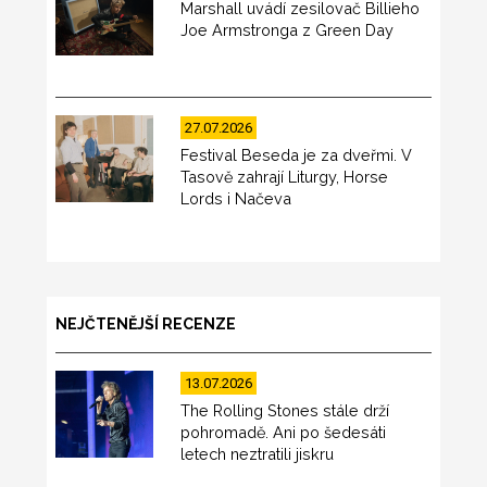
Marshall uvádí zesilovač Billieho
Joe Armstronga z Green Day
27.07.2026
Festival Beseda je za dveřmi. V
Tasově zahrají Liturgy, Horse
Lords i Načeva
NEJČTENĚJŠÍ RECENZE
13.07.2026
The Rolling Stones stále drží
pohromadě. Ani po šedesáti
letech neztratili jiskru