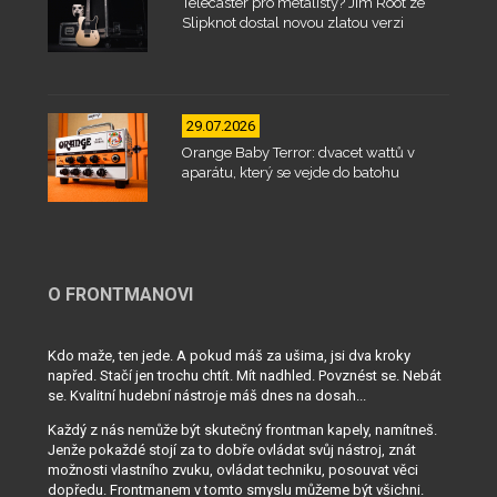
Telecaster pro metalisty? Jim Root ze
Slipknot dostal novou zlatou verzi
29.07.2026
Orange Baby Terror: dvacet wattů v
aparátu, který se vejde do batohu
O FRONTMANOVI
Kdo maže, ten jede. A pokud máš za ušima, jsi dva kroky
napřed. Stačí jen trochu chtít. Mít nadhled. Povznést se. Nebát
se. Kvalitní hudební nástroje máš dnes na dosah...
Každý z nás nemůže být skutečný frontman kapely, namítneš.
Jenže pokaždé stojí za to dobře ovládat svůj nástroj, znát
možnosti vlastního zvuku, ovládat techniku, posouvat věci
dopředu. Frontmanem v tomto smyslu můžeme být všichni.