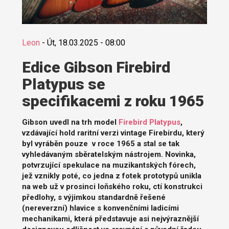
Leon
-
Út, 18.03.2025 - 08:00
Edice Gibson Firebird
Platypus se
specifikacemi z roku 1965
Gibson uvedl na trh model
Firebird Platypus
,
vzdávající hold raritní verzi vintage Firebirdu, který
byl vyráběn pouze v roce 1965 a stal se tak
vyhledávaným sběratelským nástrojem. Novinka,
potvrzující spekulace na muzikantských fórech,
jež vznikly poté, co jedna z fotek prototypů unikla
na web už v prosinci loňského roku, ctí konstrukci
předlohy, s výjimkou standardně řešené
(nereverzní) hlavice s konvenčními ladicími
mechanikami, která představuje asi nejvýraznější