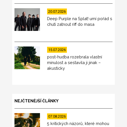
20.07.2026
Deep Purple na Splat! umí pořád s
chutí zatnout riff do masa
15.07.2026
post-hudba rozebrala vlastní
minulost a sestavila ji jinak –
akusticky
NEJČTENĚJŠÍ ČLÁNKY
07.08.2026
5 kritických názorů, které mohou