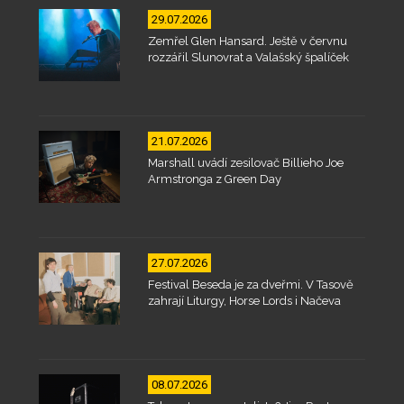
29.07.2026
Zemřel Glen Hansard. Ještě v červnu
rozzářil Slunovrat a Valašský špalíček
21.07.2026
Marshall uvádí zesilovač Billieho Joe
Armstronga z Green Day
27.07.2026
Festival Beseda je za dveřmi. V Tasově
zahrají Liturgy, Horse Lords i Načeva
08.07.2026