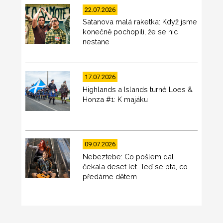
22.07.2026
Satanova malá raketka: Když jsme
konečně pochopili, že se nic
nestane
17.07.2026
Highlands a Islands turné Loes &
Honza #1: K majáku
09.07.2026
Nebeztebe: Co pošlem dál
čekala deset let. Teď se ptá, co
předáme dětem