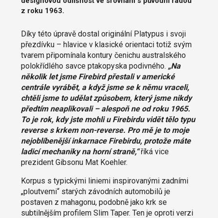
designovou odlišnost ve srovnání s původní řadou
z roku 1963.
Díky této úpravě dostal originální Platypus i svoji
přezdívku – hlavice v klasické orientaci totiž svým
tvarem připomínala kontury čenichu australského
polokřídlého savce ptakopyska podivného.
„Na
několik let jsme Firebird přestali v americké
centrále vyrábět, a když jsme se k němu vraceli,
chtěli jsme to udělat způsobem, který jsme nikdy
předtím neaplikovali – alespoň ne od roku 1965.
To je rok, kdy jste mohli u Firebirdu vidět tělo typu
reverse s krkem non-reverse. Pro mě je to moje
nejoblíbenější inkarnace Firebirdu, protože máte
ladicí mechaniky na horní straně,“
říká vice
prezident Gibsonu Mat Koehler.
Korpus s typickými liniemi inspirovanými zadními
„ploutvemi“ starých závodních automobilů je
postaven z mahagonu, podobně jako krk se
subtilnějším profilem Slim Taper. Ten je oproti verzi