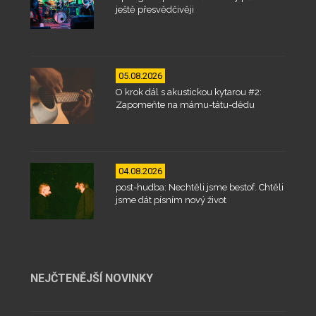
ještě přesvědčivěji
05.08.2026
O krok dál s akustickou kytarou #2:
Zapomeňte na mámu-tátu-dědu
04.08.2026
post-hudba: Nechtěli jsme bestof. Chtěli
jsme dát písním nový život
NEJČTENĚJŠÍ NOVINKY