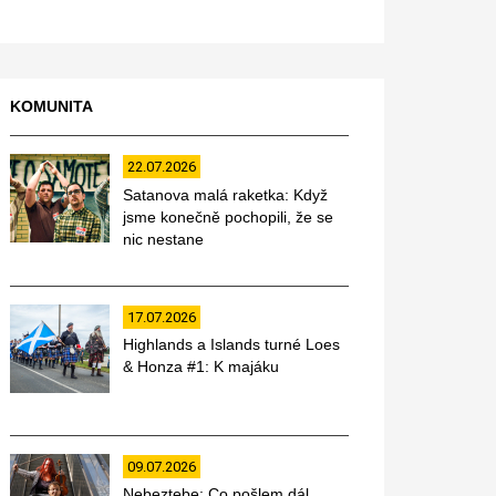
KOMUNITA
22.07.2026
Satanova malá raketka: Když
jsme konečně pochopili, že se
nic nestane
17.07.2026
Highlands a Islands turné Loes
& Honza #1: K majáku
09.07.2026
Nebeztebe: Co pošlem dál