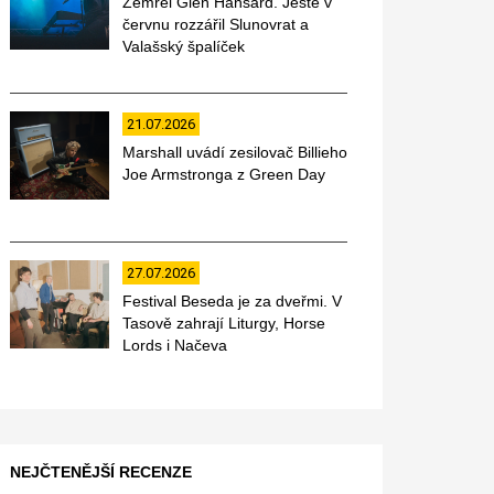
Zemřel Glen Hansard. Ještě v
červnu rozzářil Slunovrat a
Valašský špalíček
21.07.2026
Marshall uvádí zesilovač Billieho
Joe Armstronga z Green Day
27.07.2026
Festival Beseda je za dveřmi. V
Tasově zahrají Liturgy, Horse
Lords i Načeva
NEJČTENĚJŠÍ RECENZE