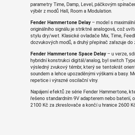
parametry Time, Damp, Level, páčkovým spínače
výběr z modů Hall, Room a Modulation.
Fender Hammertone Delay
– model s maximální 
originálního signálu je striktně analogová, což uv
stylu dry/wet. Klasické ovladače Mix, Time, Feed
dozvukových modů, a druhý přepínač zařazuje do 
Fender Hammertone Space Delay
– u verze, sd
hybridní konstrukci digitál/analog, byl switch Typ
výsledný zvukový témbr, který se tentokrát orie
soundem a lehce upozaděnými výškami a basy. Mo
repetice i výrazné oscilační vlny.
Napájení efektů ze série Fender Hammertone, kte
řešeno standardním 9V adapterem nebo baterií, of
2100 Kč za zkreslovače a končí u hranice 2600 K