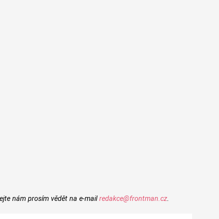
ejte nám prosím vědět na e-mail
redakce@frontman.cz
.