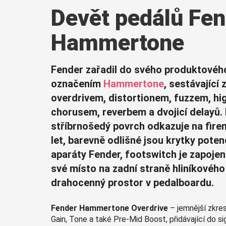
Devět pedálů Fen
Hammertone
Fender zařadil do svého produktovéh
označením
Hammertone
, sestávající
overdrivem, distortionem, fuzzem, h
chorusem, reverbem a dvojicí delayů. K
stříbrnošedý povrch odkazuje na firem
let, barevně odlišné jsou krytky poten
aparáty Fender, footswitch je zapojen
své místo na zadní straně hliníkového
drahocenný prostor v pedalboardu.
Fender Hammertone Overdrive
– jemnější zkre
Gain, Tone a také Pre-Mid Boost, přidávající do si