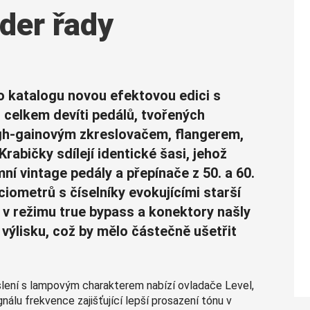
der řady
o katalogu novou efektovou edici s
 z celkem devíti pedálů, tvořených
igh-gainovým zkreslovačem, flangerem,
rabičky sdílejí identické šasi, jehož
ní vintage pedály a přepínače z 50. a 60.
ciometrů s číselníky evokujícími starší
 v režimu true bypass a konektory našly
 výlisku, což by mělo částečně ušetřit
slení s lampovým charakterem nabízí ovladače Level,
gnálu frekvence zajišťující lepší prosazení tónu v