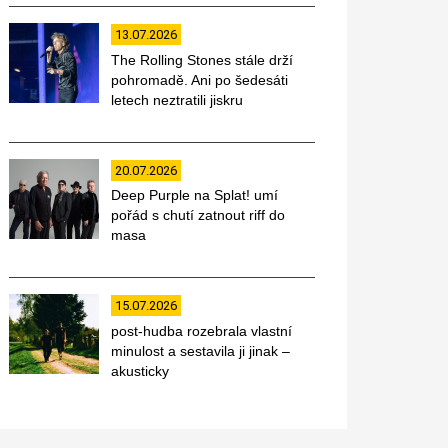
13.07.2026
The Rolling Stones stále drží
pohromadě. Ani po šedesáti
letech neztratili jiskru
20.07.2026
Deep Purple na Splat! umí
pořád s chutí zatnout riff do
masa
15.07.2026
post-hudba rozebrala vlastní
minulost a sestavila ji jinak –
akusticky