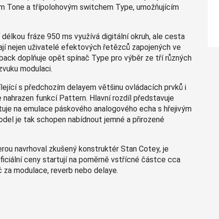
m Tone a třípolohovým switchem Type, umožňujícím
délkou fráze 950 ms využívá digitální okruh, ale cesta
ítají nejen uživatelé efektových řetězců zapojených ve
back doplňuje opět spínač Type pro výběr ze tří různých
zvuku modulaci.
ílející s předchozím delayem většinu ovládacích prvků i
e nahrazen funkcí Pattern. Hlavní rozdíl představuje
ntuje na emulace páskového analogového echa s hřejivým
del je tak schopen nabídnout jemné a přirozené
rou navrhoval zkušený konstruktér Stan Cotey, je
iciální ceny startují na poměrně vstřícné částce cca
č za modulace, reverb nebo delaye.