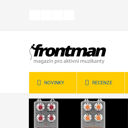
Přejít
k
hlavnímu
obsahu
NOVINKY
RECENZE