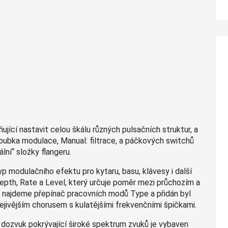
ící nastavit celou škálu různých pulsačních struktur, a
loubka modulace, Manual: filtrace, a páčkových switchů
lní“ složky flangeru.
yp modulačního efektu pro kytaru, basu, klávesy i další
epth, Rate a Level, který určuje poměr mezi průchozím a
e najdeme přepínač pracovních modů Type a přidán byl
řejivějším chorusem s kulatějšími frekvenčními špičkami.
lní dozvuk pokrývající široké spektrum zvuků je vybaven