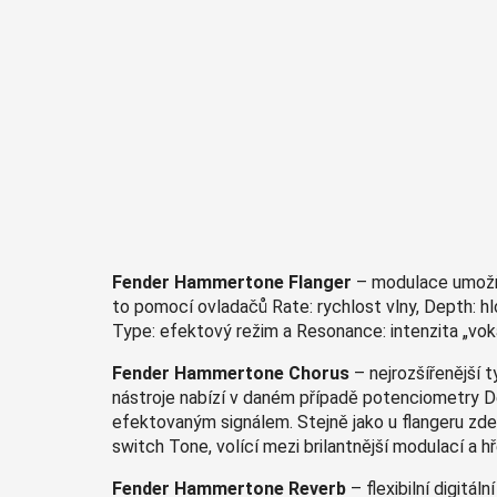
Fender Hammertone Flanger
– modulace umožňuj
to pomocí ovladačů Rate: rychlost vlny, Depth: h
Type: efektový režim a Resonance: intenzita „voká
Fender Hammertone Chorus
– nejrozšířenější t
nástroje nabízí v daném případě potenciometry D
efektovaným signálem. Stejně jako u flangeru zd
switch Tone, volící mezi brilantnější modulací a h
Fender Hammertone Reverb
– flexibilní digitá