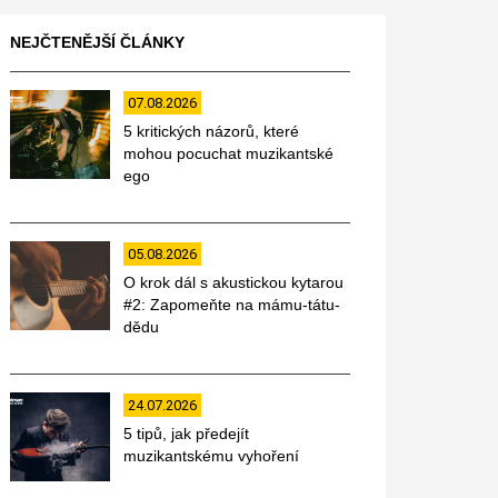
NEJČTENĚJŠÍ ČLÁNKY
07.08.2026
5 kritických názorů, které
mohou pocuchat muzikantské
ego
05.08.2026
O krok dál s akustickou kytarou
#2: Zapomeňte na mámu-tátu-
dědu
24.07.2026
5 tipů, jak předejít
muzikantskému vyhoření