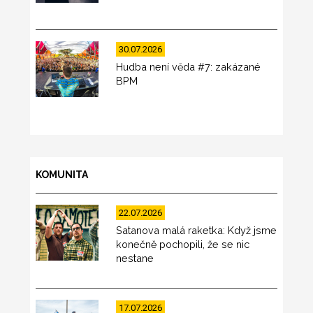
30.07.2026
Hudba není věda #7: zakázané
BPM
KOMUNITA
22.07.2026
Satanova malá raketka: Když jsme
konečně pochopili, že se nic
nestane
17.07.2026