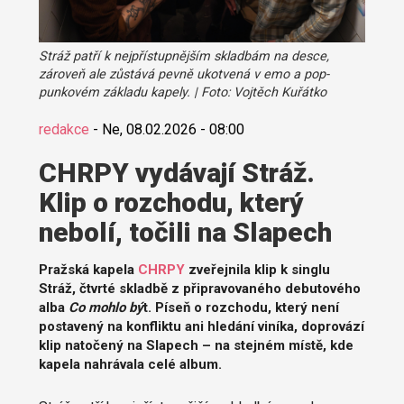
Stráž patří k nejpřístupnějším skladbám na desce,
zároveň ale zůstává pevně ukotvená v emo a pop-
punkovém základu kapely. | Foto: Vojtěch Kuřátko
redakce
-
Ne, 08.02.2026 - 08:00
CHRPY vydávají Stráž.
Klip o rozchodu, který
nebolí, točili na Slapech
Pražská kapela
CHRPY
zveřejnila klip k singlu
Stráž, čtvrté skladbě z připravovaného debutového
alba
Co mohlo bý
t. Píseň o rozchodu, který není
postavený na konfliktu ani hledání viníka, doprovází
klip natočený na Slapech – na stejném místě, kde
kapela nahrávala celé album.