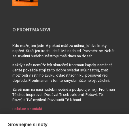
O FRONTMANOVI
Kdo maže, ten jede. A pokud máš za ušima, jsi dva kroky
napřed. Stačí jen trochu chtít. Mít nadhled. Povznést se. Nebát
se. Kvalitní hudební nástroje máš dnes na dosah...
Každý z nás nemůže být skutečný frontman kapely, namítneš.
Jenže pokaždé stojí za to dobře ovládat svůj nástroj, znát
možnosti vlastního zvuku, ovládat techniku, posouvat věci
dopředu. Frontmanem v tomto smyslu můžeme být všichni.
Záleží nám na naší hudební scéně a podporujeme ji. Frontman
Tě chce inspirovat. Dodávat Ti sebevědomí. Pobavit Tě.
Rozvíjet Tvé myšlení. Povzbudit Tě k hraní...
redakce a kontakt
Srovnejme si noty