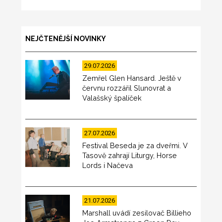
NEJČTENĚJŠÍ NOVINKY
29.07.2026
Zemřel Glen Hansard. Ještě v
červnu rozzářil Slunovrat a
Valašský špalíček
27.07.2026
Festival Beseda je za dveřmi. V
Tasově zahrají Liturgy, Horse
Lords i Načeva
21.07.2026
Marshall uvádí zesilovač Billieho