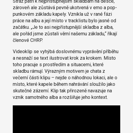
Stráž patří k nejpřístupnějším skladbám na desce,
zároveň ale zůstává pevně ukotvená v emo a pop-
punkovém základu kapely. Vznikla už v rané fázi
práce na albu a její místo v tracklistu bylo jasné od
začátku. „Je to asi nejpřístupnější skladba z alba,
ale pořád jsme zůstali věrní našemu základu,“ říkají
členové CHRP.
Videoklip se vyhýbá doslovnému vyprávění příběhu
a nesnaží se text ilustrovat krok za krokem. Místo
toho pracuje s prostředím a situacemi, které
skladbu rámují. Výrazným motivem je chata z
večerní části klipu – nejde o náhodnou lokaci, ale o
místo, které kapele během nahrávání sloužilo jako
skutečné zázemí. Klip tak přirozeně navazuje na
vznik samotného alba a rozšiřuje jeho kontext.