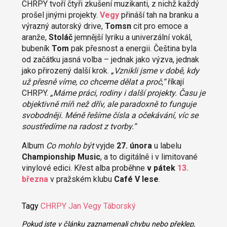
CHRPY tvoří čtyři zkušení muzikanti, z nichž každý
prošel jinými projekty.
Vegy
přináší tah na branku a
výrazný autorský drive,
Tomsn
cit pro emoce a
aranže,
Stoláč
jemnější lyriku a univerzální vokál,
bubeník
Tom
pak přesnost a energii. Čeština byla
od začátku jasná volba – jednak jako výzva, jednak
jako přirozený další krok.
„Vznikli jsme v době, kdy
už přesně víme, co chceme dělat a proč,“
říkají
CHRPY.
„Máme práci, rodiny i další projekty. Času je
objektivně míň než dřív, ale paradoxně to funguje
svobodněji. Méně řešíme čísla a očekávání, víc se
soustředíme na radost z tvorby.“
Album
Co mohlo být
vyjde
27. února
u labelu
Championship Music
, a to digitálně i v limitované
vinylové edici. Křest alba proběhne
v pátek
13.
března
v pražském klubu
Café V lese
.
Tagy
CHRPY
Jan Vegy Táborský
Pokud jste v článku zaznamenali chybu nebo překlep,