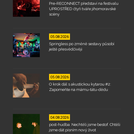
Pre-RECONNECT představí na festivalu
UPROSTŘED čtyři tváře jihomoravské
scény
05.08.2026
Springless po změně sestavy působí
ještě přesvědčivěji
05.08.2026
O krok dál s akustickou kytarou #2:
Zapomeňte na mámu-tátu-dědu
04.08.2026
post-hudba: Nechtěli jsme bestof. Chtěli
jsme dát písním nový život