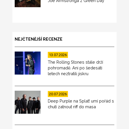
Joe Armstronga z Green Day
NEJČTENĚJŠÍ RECENZE
13.07.2026
The Rolling Stones stále drží
pohromadě. Ani po šedesáti
letech neztratili jiskru
20.07.2026
Deep Purple na Splat! umí pořád s
chutí zatnout riff do masa