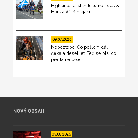
Highlands a Islands turné Loes &
Honza #1: K majáku
09.07.2026
Nebeztebe: Co pošlem dál
čekala deset let. Teď se ptá, co
předáme dětem
NOVÝ OBSAH
05.08.2026