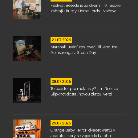
Festival Beseda je za dveřmi. V Tasově
zahrají Liturgy, Horse Lords i Načeva
21.07.2026
Marshall uvádí zesilovač Billieho Joe
Armstronga z Green Day
08.07.2026
Telecaster pro metalisty? Jim Root ze
Slipknot dostal novou zlatou verzi
29.07.2026
Orange Baby Terror: dvacet wattů v
aparátu, který se vejde do batohu