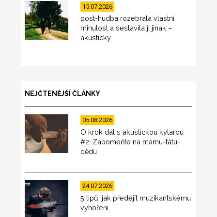
15.07.2026
post-hudba rozebrala vlastní
minulost a sestavila ji jinak –
akusticky
NEJČTENĚJŠÍ ČLÁNKY
05.08.2026
O krok dál s akustickou kytarou
#2: Zapomeňte na mámu-tátu-
dědu
24.07.2026
5 tipů, jak předejít muzikantskému
vyhoření