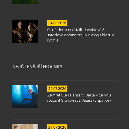
04.08.2026
Písně dne a noci Milli Janatkové &
Jaroslava Kořána zrají v dialogu hlasu a
rytmu
NEJČTENĚJŠÍ NOVINKY
29.07.2026
Zemřel Glen Hansard. Ještě v červnu
rozzářil Slunovrat a Valašský špalíček
27.07.2026