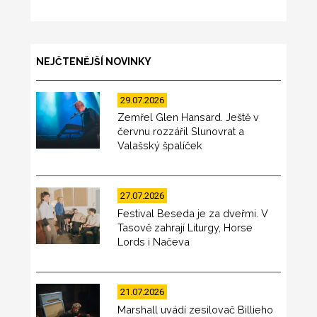
NEJČTENĚJŠÍ NOVINKY
29.07.2026
Zemřel Glen Hansard. Ještě v
červnu rozzářil Slunovrat a
Valašský špalíček
27.07.2026
Festival Beseda je za dveřmi. V
Tasově zahrají Liturgy, Horse
Lords i Načeva
21.07.2026
Marshall uvádí zesilovač Billieho