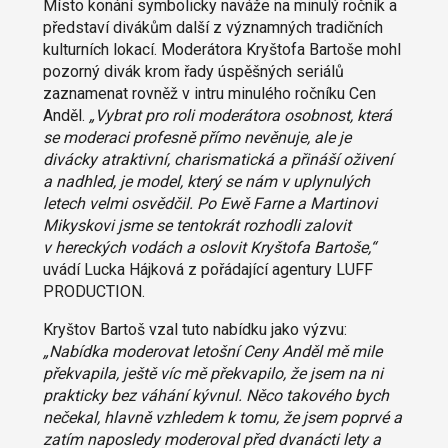
Místo konání symbolicky naváže na minulý ročník a
představí divákům další z významných tradičních
kulturních lokací. Moderátora Kryštofa Bartoše mohl
pozorný divák krom řady úspěšných seriálů
zaznamenat rovněž v intru minulého ročníku Cen
Anděl.
„Vybrat pro roli moderátora osobnost, která
se moderaci profesně přímo nevěnuje, ale je
divácky atraktivní, charismatická a přináší oživení
a nadhled, je model, který se nám v uplynulých
letech velmi osvědčil. Po Ewě Farne a Martinovi
Mikyskovi jsme se tentokrát rozhodli zalovit
v hereckých vodách a oslovit Kryštofa Bartoše,“
uvádí Lucka Hájková z pořádající agentury LUFF
PRODUCTION.
Kryštov Bartoš vzal tuto nabídku jako výzvu:
„Nabídka moderovat letošní Ceny Anděl mě mile
překvapila, ještě víc mě překvapilo, že jsem na ni
prakticky bez váhání kývnul. Něco takového bych
nečekal, hlavně vzhledem k tomu, že jsem poprvé a
zatím naposledy moderoval před dvanácti lety a