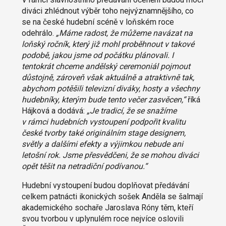
diváci zhlédnout výběr toho nejvýznamnějšího, co
se na české hudební scéně v loňském roce
odehrálo.
„Máme radost, že můžeme navázat na
loňský ročník, který již mohl proběhnout v takové
podobě, jakou jsme od počátku plánovali. I
tentokrát chceme andělský ceremoniál pojmout
důstojně, zároveň však aktuálně a atraktivně tak,
abychom potěšili televizní diváky, hosty a všechny
hudebníky, kterým bude tento večer zasvěcen,“
říká
Hájková a dodává:
„Je tradicí, že se snažíme
v rámci hudebních vystoupení podpořit kvalitu
české tvorby také originálním stage designem,
světly a dalšími efekty a výjimkou nebude ani
letošní rok. Jsme přesvědčeni, že se mohou diváci
opět těšit na netradiční podívanou.“
Hudební vystoupení budou doplňovat předávání
celkem patnácti ikonických sošek Anděla se šalmají
akademického sochaře Jaroslava Róny těm, kteří
svou tvorbou v uplynulém roce nejvíce oslovili