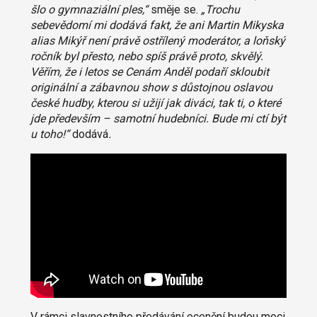
šlo o gymnaziální ples,“
směje se.
„Trochu
sebevědomí mi dodává fakt, že ani Martin Mikyska
alias Mikýř není právě ostřílený moderátor, a loňský
ročník byl přesto, nebo spíš právě proto, skvělý.
Věřím, že i letos se Cenám Anděl podaří skloubit
originální a zábavnou show s důstojnou oslavou
české hudby, kterou si užijí jak diváci, tak ti, o které
jde především – samotní hudebníci. Bude mi ctí být
u toho!“
dodává
.
V rámci slavnostního předávání ocenění budou moci