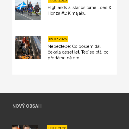
17.07.2026
Highlands a Islands turné Loes &
Honza #1: K majáku
09.07.2026
Nebeztebe: Co pošlem dál
čekala deset let. Teď se ptá, co
předáme dětem
NOVÝ OBSAH
08.08.2026