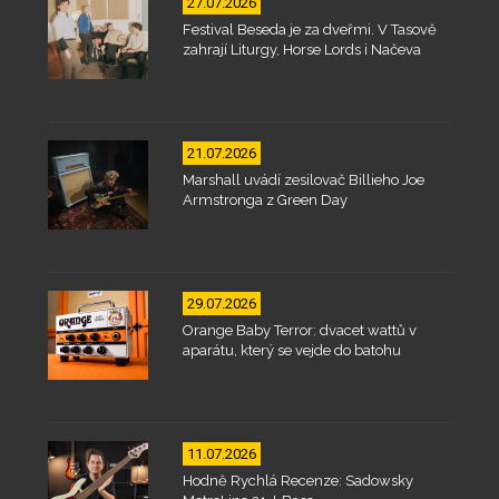
27.07.2026
Festival Beseda je za dveřmi. V Tasově
zahrají Liturgy, Horse Lords i Načeva
21.07.2026
Marshall uvádí zesilovač Billieho Joe
Armstronga z Green Day
29.07.2026
Orange Baby Terror: dvacet wattů v
aparátu, který se vejde do batohu
11.07.2026
Hodně Rychlá Recenze: Sadowsky