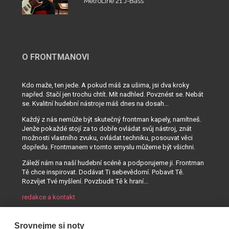
MetroLine 21 J-Bass
O FRONTMANOVI
Kdo maže, ten jede. A pokud máš za ušima, jsi dva kroky
napřed. Stačí jen trochu chtít. Mít nadhled. Povznést se. Nebát
se. Kvalitní hudební nástroje máš dnes na dosah...
Každý z nás nemůže být skutečný frontman kapely, namítneš.
Jenže pokaždé stojí za to dobře ovládat svůj nástroj, znát
možnosti vlastního zvuku, ovládat techniku, posouvat věci
dopředu. Frontmanem v tomto smyslu můžeme být všichni.
Záleží nám na naší hudební scéně a podporujeme ji. Frontman
Tě chce inspirovat. Dodávat Ti sebevědomí. Pobavit Tě.
Rozvíjet Tvé myšlení. Povzbudit Tě k hraní...
redakce a kontakt
Srovnejme si noty