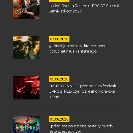
Hodně Rychlá Recenze: PRS SE Special
Semi-Hollow 2026
07.08.2026
5 kritických názorů, které mohou
pocuchat muzikantské ego
05.08.2026
Pre-RECONNECT představí na festivalu
UPROSTŘED čtyři tváře jihomoravské
scény
05.08.2026
Springless po změně sestavy působí
ještě přesvědčivěji