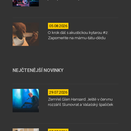
05.08.2026
O krok dál s akustickou kytarou #2:
Zapomeňte na mámu-tátu-dědu
NEJČTENĚJŠÍ NOVINKY
29.07.2026
Zemřel Glen Hansard. Ještě v červnu
rozzářil Slunovrat a Valašský špalíček