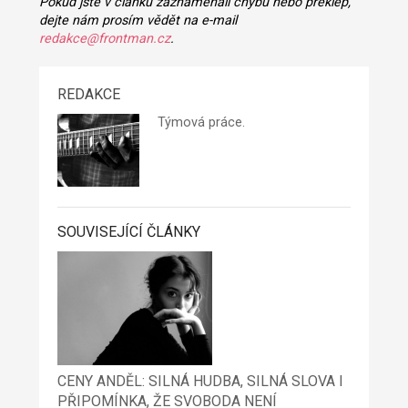
Pokud jste v článku zaznamenali chybu nebo překlep,
dejte nám prosím vědět na e-mail
redakce@frontman.cz
.
REDAKCE
Týmová práce.
SOUVISEJÍCÍ ČLÁNKY
CENY ANDĚL: SILNÁ HUDBA, SILNÁ SLOVA I
PŘIPOMÍNKA, ŽE SVOBODA NENÍ