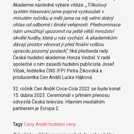
Akademie následně vybere vítěze. „
Tříkolový
systém hlasování jsme poprvé vyzkoušeli v
minulém ročníku a měli jsme na něj velmi dobrý
ohlas od odborné i široké veřejnosti. Přednominace
nám umožňují upozornit na ještě větší množství
skvělé hudby, která u nás vychází. A akademikům
dávají prostor věnovat jí před finální volbou
opravdu pozorný poslech
,“ říká předseda rady
České hudební akademie Honza Vedral. V radě
společně s ním zasedli hudební publicista Josef
Vlček, ředitelka ČNS IFPI Petra Žikovská a
producentka Cen Anděl Lucka Hájková.
32. ročník Cen Anděl Coca-Cola 2022 se bude konat
15. dubna 2023. Ceremoniál v přímém přenosu
odvysílá Česká televize. Hlavním mediálním
partnerem je Evropa 2.
Tagy
Ceny Anděl
hudební ceny