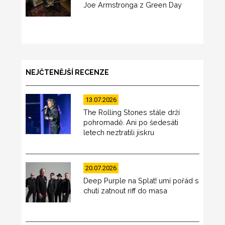
Joe Armstronga z Green Day
NEJČTENĚJŠÍ RECENZE
13.07.2026
The Rolling Stones stále drží
pohromadě. Ani po šedesáti
letech neztratili jiskru
20.07.2026
Deep Purple na Splat! umí pořád s
chutí zatnout riff do masa