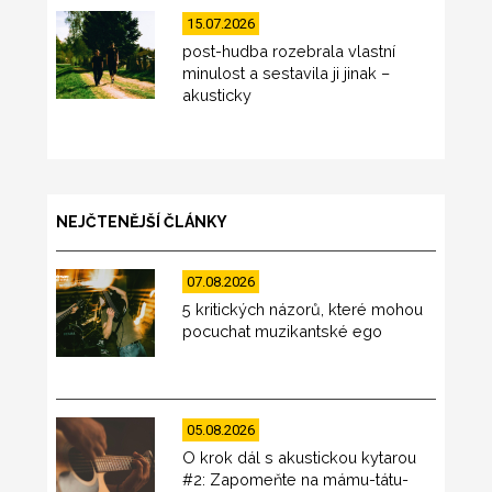
15.07.2026
post-hudba rozebrala vlastní
minulost a sestavila ji jinak –
akusticky
NEJČTENĚJŠÍ ČLÁNKY
07.08.2026
5 kritických názorů, které mohou
pocuchat muzikantské ego
05.08.2026
O krok dál s akustickou kytarou
#2: Zapomeňte na mámu-tátu-