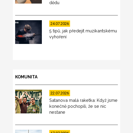
dědu
24.07.2026
5 tipů, jak předejít muzikantskému
vyhoření
KOMUNITA
22.07.2026
Satanova malá raketka: Když jsme
konečně pochopili, že se nic
nestane