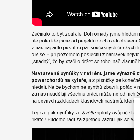
Začínalo to být zoufalé. Dohromady jsme hledáním
ale pokaždé jsme od projektu odcházeli otrávení. Sv
z nás napadlo pustit si pár současných českých h
div se – při pozorném poslechu z nahrávek nejvíc le
„snadný“, že by stačilo držet se toho, nač vlastně
Navrstvené synťáky v refrénu jsme výrazně ztlum
powerchordů na kytaře
, a z písničky se konečn
hledali. Ne že bychom se synthů zbavili, pořád v no
za nás neudělají všechnu práci; můžeme od nich č
na pevných základech klasických nástrojů, které 
Teprve pak synťáky ve
Světle
splnily svůj účel a
říkáte? Budeme rádi za zpětnou vazbu, jak se vám 