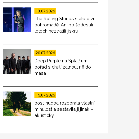
13.07.2026
The Rolling Stones stále drží
pohromadě. Ani po šedesáti
letech neztratili jiskru
20.07.2026
Deep Purple na Splat! umí
pořád s chutí zatnout riff do
masa
15.07.2026
post-hudba rozebrala vlastní
minulost a sestavila ji jinak –
akusticky