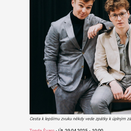
Cesta k lepšímu zvuku někdy vede zpátky k úplným zá
Tonda Švarc
-
Út, 29.04.2025 - 10:00