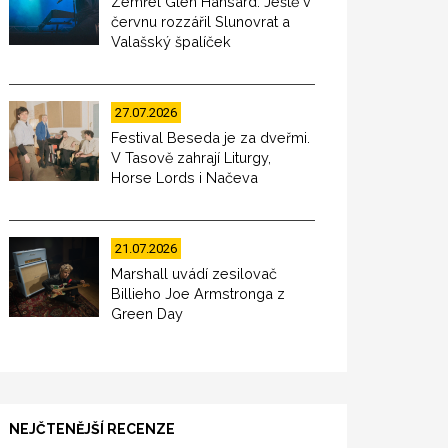
Zemřel Glen Hansard. Ještě v
červnu rozzářil Slunovrat a
Valašský špalíček
27.07.2026
Festival Beseda je za dveřmi.
V Tasově zahrají Liturgy,
Horse Lords i Načeva
21.07.2026
Marshall uvádí zesilovač
Billieho Joe Armstronga z
Green Day
NEJČTENĚJŠÍ RECENZE