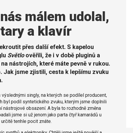
nás málem udolal,
tary a klavír
ekroutit přes další efekt. S kapelou
glu
Světlo
ověřili, že i v době pluginů a
 na nástrojích, které máte pevně v rukou.
. Jak jsme zjistili, cesta k lepšímu zvuku
.
výslednými singly, na kterých se podílel producent,
h byl podíl syntetického zvuku, kterým jsme doplnili
ní nástrojové obsazení. A byla to rozhodně změna
padali jsme si už jenom jako parta čtyř kamarádů u
určitě tenhle pocit znáte.
c synthů a elektroniky. Chtěli jsme ještě novější a