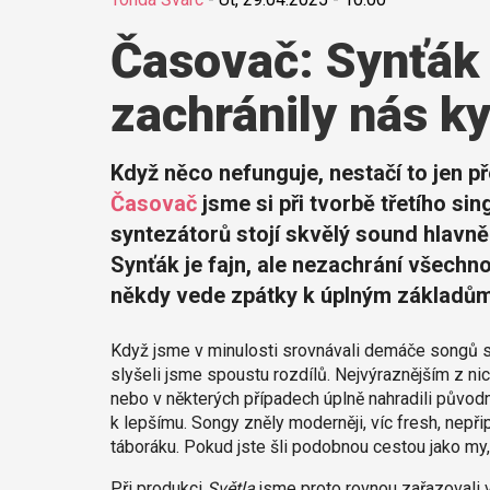
Časovač: Synťák 
zachránily nás ky
Když něco nefunguje, nestačí to jen př
Časovač
jsme si při tvorbě třetího sin
syntezátorů stojí skvělý sound hlavně
Synťák je fajn, ale nezachrání všechno
někdy vede zpátky k úplným základům
Když jsme v minulosti srovnávali demáče songů s 
slyšeli jsme spoustu rozdílů. Nejvýraznějším z nic
nebo v některých případech úplně nahradili původ
k lepšímu. Songy zněly moderněji, víc fresh, nepři
táboráku. Pokud jste šli podobnou cestou jako my, 
Při produkci
Světla
jsme proto rovnou zařazovali ví