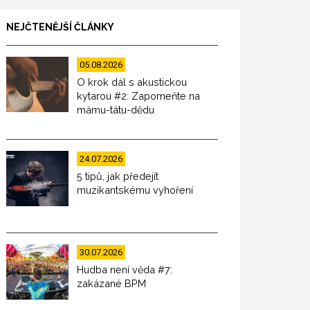
NEJČTENĚJŠÍ ČLÁNKY
05.08.2026
O krok dál s akustickou
kytarou #2: Zapomeňte na
mámu-tátu-dědu
24.07.2026
5 tipů, jak předejít
muzikantskému vyhoření
30.07.2026
Hudba není věda #7:
zakázané BPM