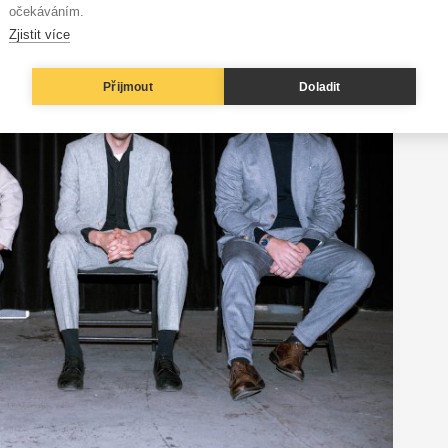
očekáváním.
Zjistit více
Přijmout
Doladit