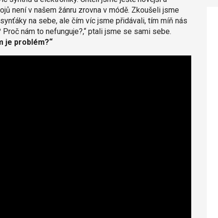
rojů není v našem žánru zrovna v módě. Zkoušeli jsme
i synťáky na sebe, ale čím víc jsme přidávali, tím míň nás
e? Proč nám to nefunguje?,“ ptali jsme se sami sebe.
em je problém?“