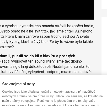
 a výrobou syntetického soundu strávili bezpočet hodin,
ětlo pořád ne a ne svítit tak, jak jsme chtěli. Až někoho
itů, které k nám žánrově aspoň trochu sednou. A světe
zly kytary, klavír a živý bicí! Že by to vážně bylo takhle
 hrajeme?
ili, pustili se do kil v klavíru a prostých
ě začal vylupovat ten sound, který jsme tak dlouho
vém singlu hrají důležitou roli. Naučili jsme se ale, že
ekat ozvláštnění, vylepšení, podporu, musíme ale stavět
ovládáme.
Srovnejme si noty
 nám se podařilo dosáhnout
kýženého zvuku
. Co mu
výsledný sound i celý song líbí!
Cookies jsou jako předznamenání v notovém zápisu a při návštěvě
webových stránek se pro různé účely ukládají do zařízení, ze kterého na
naše stránky vstupujete. Používáme je především pro to, aby vaše
návštěva na webu Frontman.cz proběhla v dokonalé harmonii s vaším