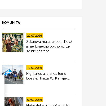
KOMUNITA
22.07.2026
Satanova malá raketka: Když
jsme konečně pochopili, že
se nic nestane
17.07.2026
Highlands a Islands turné
Loes & Honza #1: K majáku
09.07.2026
Nebeztebe: Co pošlem dál