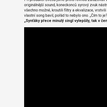
originálnější sound, koneckonců syrový zvuk nást
všechno možné, kroutili filtry a ekvalizace, vrstvil
vlastní song bavil, pořád to nebylo ono. „Čím to j
„Synťáky přece minulý singl vylepšily, tak v č