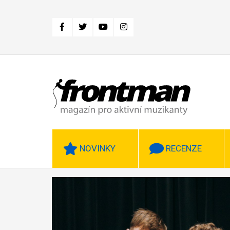
Přejít
k
hlavnímu
obsahu
NOVINKY
RECENZE