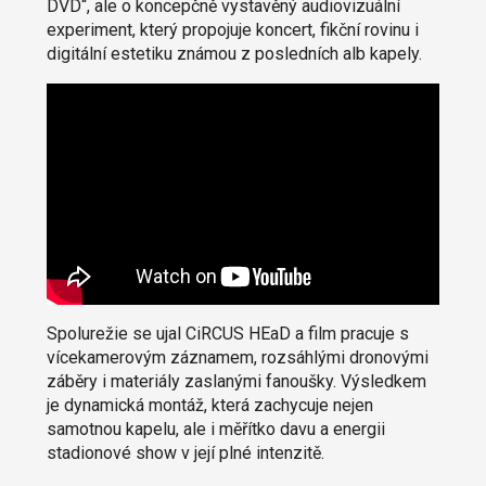
DVD“, ale o koncepčně vystavěný audiovizuální
experiment, který propojuje koncert, fikční rovinu i
digitální estetiku známou z posledních alb kapely.
Spolurežie se ujal CiRCUS HEaD a film pracuje s
vícekamerovým záznamem, rozsáhlými dronovými
záběry i materiály zaslanými fanoušky. Výsledkem
je dynamická montáž, která zachycuje nejen
samotnou kapelu, ale i měřítko davu a energii
stadionové show v její plné intenzitě.