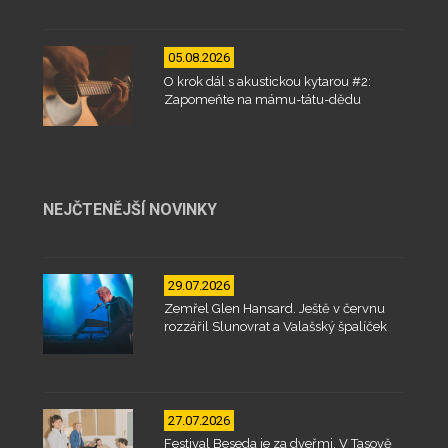
05.08.2026
O krok dál s akustickou kytarou #2:
Zapomeňte na mámu-tátu-dědu
NEJČTENĚJŠÍ NOVINKY
29.07.2026
Zemřel Glen Hansard. Ještě v červnu
rozzářil Slunovrat a Valašský špalíček
27.07.2026
Festival Beseda je za dveřmi. V Tasově