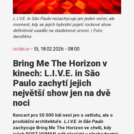
L.I.V.E. in São Paulo nezachycuje jen jeden večer, ale
moment, kdy se jejich hybridní pojetí rockové show
definitivně usadilo na stadionové úrovni. | Foto:
Aerofilms
redakce
-
St, 18.02.2026 - 08:00
Bring Me The Horizon v
kinech: L.I.V.E. in São
Paulo zachytí jejich
největší show jen na dvě
noci
Koncert pro 50 000 lidí není jen o setlistu, ale o
produkční architektuře.
L.I.V.E. in São Paulo
zachycuje Bring Me The Horizon ve chvíli, kdy