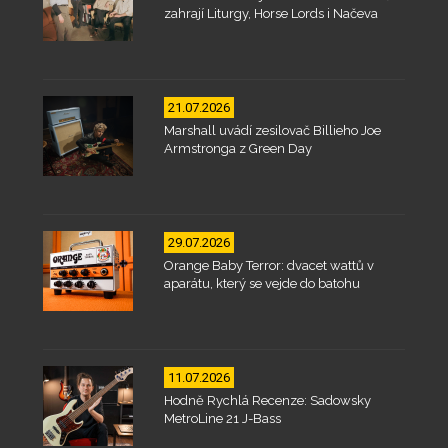
zahrají Liturgy, Horse Lords i Načeva
21.07.2026
Marshall uvádí zesilovač Billieho Joe
Armstronga z Green Day
29.07.2026
Orange Baby Terror: dvacet wattů v
aparátu, který se vejde do batohu
11.07.2026
Hodně Rychlá Recenze: Sadowsky
MetroLine 21 J-Bass