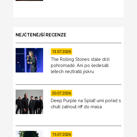
NEJČTENĚJŠÍ RECENZE
13.07.2026
The Rolling Stones stále drží
pohromadě. Ani po šedesáti
letech neztratili jiskru
20.07.2026
Deep Purple na Splat! umí pořád s
chutí zatnout riff do masa
15.07.2026