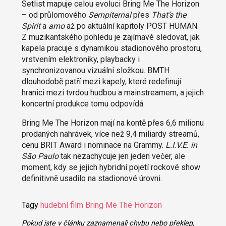
Setlist mapuje celou evoluci Bring Me The Horizon
– od průlomového
Sempiternal
přes
That’s the
Spirit
a
amo
až po aktuální kapitoly POST HUMAN.
Z muzikantského pohledu je zajímavé sledovat, jak
kapela pracuje s dynamikou stadionového prostoru,
vrstvením elektroniky, playbacky i
synchronizovanou vizuální složkou. BMTH
dlouhodobě patří mezi kapely, které redefinují
hranici mezi tvrdou hudbou a mainstreamem, a jejich
koncertní produkce tomu odpovídá.
Bring Me The Horizon mají na kontě přes 6,6 milionu
prodaných nahrávek, více než 9,4 miliardy streamů,
cenu BRIT Award i nominace na Grammy.
L.I.V.E. in
São Paulo
tak nezachycuje jen jeden večer, ale
moment, kdy se jejich hybridní pojetí rockové show
definitivně usadilo na stadionové úrovni.
Tagy
hudební film
Bring Me The Horizon
Pokud jste v článku zaznamenali chybu nebo překlep,