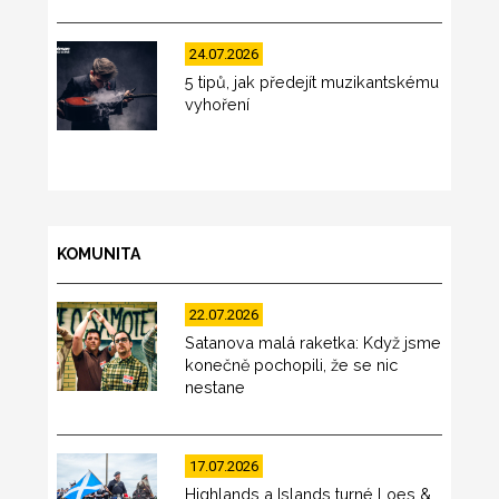
24.07.2026
5 tipů, jak předejít muzikantskému
vyhoření
KOMUNITA
22.07.2026
Satanova malá raketka: Když jsme
konečně pochopili, že se nic
nestane
17.07.2026
Highlands a Islands turné Loes &