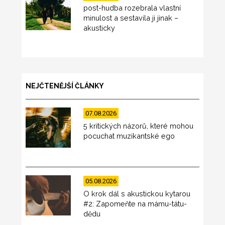
post-hudba rozebrala vlastní
minulost a sestavila ji jinak –
akusticky
NEJČTENĚJŠÍ ČLÁNKY
07.08.2026
5 kritických názorů, které mohou
pocuchat muzikantské ego
05.08.2026
O krok dál s akustickou kytarou
#2: Zapomeňte na mámu-tátu-
dědu