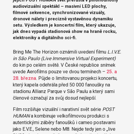
jejich POST HUMAN svět přerůstá v plnohodnotný
audiovizuální spektákl – masivní LED plochy,
filmové sekvence, synchronizované vizuály,
dronové nálety i precizně vystavěnou dynamiku
setu. Výsledkem je koncertní film, který ukazuje,
jak dnes vypadá stadionová show na hraně rocku,
elektroniky a digitálního sci-fi.
Bring Me The Horizon oznámili uvedení filmu
L.I.V.E.
in São Paulo (Live Immersive Virtual Experiment)
do kin po celém světě. V České republice snímek
uvede Aerofilms pouze ve dvou termínech –
25. a
28. března
. Půjde o limitovanou projekci koncertu,
který kapela odehrála před 50 000 fanoušky na
stadionu Allianz Parque v São Paulu a který sami
členové označují za svůj dosud nejlepší.
Film rozšiřuje vizuální i narativní svět série
POST
HUMAN
a kombinuje velkofilmovou produkci s
autentickými záběry fanoušků i cameo postavami
jako E.V.E., Selene nebo M8. Nejde tedy jen o „live