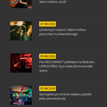
Semi-Hollow 2026
07.08.2026
5 kritických názorů, které mohou
pocuchat muzikantské ego
05.08.2026
Pre-RECONNECT představí na festivalu
UPROSTŘED čtyři tváře jihomoravské
scény
05.08.2026
Springless po změně sestavy působí
ještě přesvědčivěji