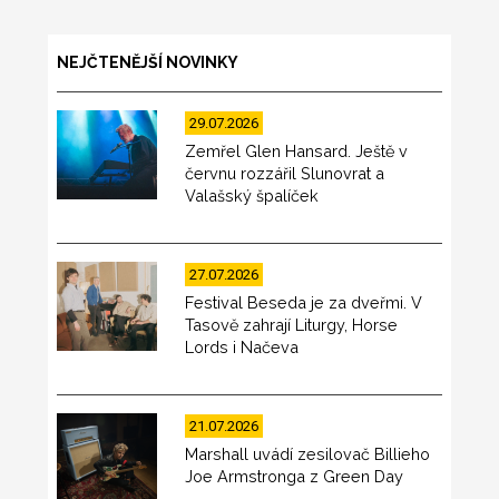
NEJČTENĚJŠÍ NOVINKY
29.07.2026
Zemřel Glen Hansard. Ještě v
červnu rozzářil Slunovrat a
Valašský špalíček
27.07.2026
Festival Beseda je za dveřmi. V
Tasově zahrají Liturgy, Horse
Lords i Načeva
21.07.2026
Marshall uvádí zesilovač Billieho
Joe Armstronga z Green Day