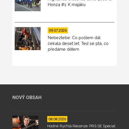
Honza #1: K majáku
09.07.2026
Nebeztebe: Co pošlem dál
čekala deset let. Teď se ptá, co
předáme dětem
NOVÝ OBSAH
08.08.2026
Hodně Rychlá Recenze: PRS SE Special