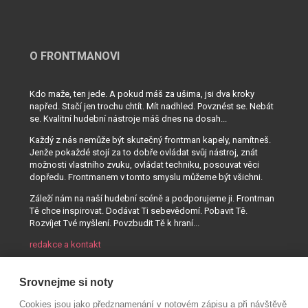
O FRONTMANOVI
Kdo maže, ten jede. A pokud máš za ušima, jsi dva kroky
napřed. Stačí jen trochu chtít. Mít nadhled. Povznést se. Nebát
se. Kvalitní hudební nástroje máš dnes na dosah...
Každý z nás nemůže být skutečný frontman kapely, namítneš.
Jenže pokaždé stojí za to dobře ovládat svůj nástroj, znát
možnosti vlastního zvuku, ovládat techniku, posouvat věci
dopředu. Frontmanem v tomto smyslu můžeme být všichni.
Záleží nám na naší hudební scéně a podporujeme ji. Frontman
Tě chce inspirovat. Dodávat Ti sebevědomí. Pobavit Tě.
Rozvíjet Tvé myšlení. Povzbudit Tě k hraní...
redakce a kontakt
Srovnejme si noty
Cookies jsou jako předznamenání v notovém zápisu a při návštěvě