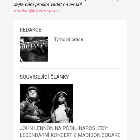
dejte nám prosím vědět na e-mail
redakce@frontman.cz
.
REDAKCE
Týmová práce.
SOUVISEJÍCÍ ČLÁNKY
JOHN LENNON NA PÓDIU NAPOSLEDY:
LEGENDÁRNÍ KONCERT Z MADISON SQUARE