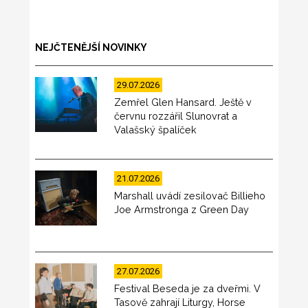
NEJČTENĚJŠÍ NOVINKY
29.07.2026
Zemřel Glen Hansard. Ještě v
červnu rozzářil Slunovrat a
Valašský špalíček
21.07.2026
Marshall uvádí zesilovač Billieho
Joe Armstronga z Green Day
27.07.2026
Festival Beseda je za dveřmi. V
Tasově zahrají Liturgy, Horse