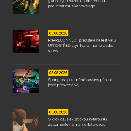
5 kritických názorů, které mohou
pocuchat muzikantské ego
05.08.2026
Pre-RECONNECT představí na festivalu
UPROSTŘED čtyři tváře jihomoravské
scény
05.08.2026
Springless po změně sestavy působí
ještě přesvědčivěji
05.08.2026
O krok dál s akustickou kytarou #2:
Zapomeňte na mámu-tátu-dědu