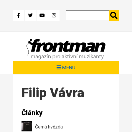
Přejít
k
hlavnímu
obsahu
MENU
Filip Vávra
Články
Černá hvězda