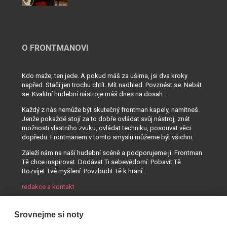
O FRONTMANOVI
Kdo maže, ten jede. A pokud máš za ušima, jsi dva kroky
napřed. Stačí jen trochu chtít. Mít nadhled. Povznést se. Nebát
se. Kvalitní hudební nástroje máš dnes na dosah...
Každý z nás nemůže být skutečný frontman kapely, namítneš.
Jenže pokaždé stojí za to dobře ovládat svůj nástroj, znát
možnosti vlastního zvuku, ovládat techniku, posouvat věci
dopředu. Frontmanem v tomto smyslu můžeme být všichni.
Záleží nám na naší hudební scéně a podporujeme ji. Frontman
Tě chce inspirovat. Dodávat Ti sebevědomí. Pobavit Tě.
Rozvíjet Tvé myšlení. Povzbudit Tě k hraní...
redakce a kontakt
Srovnejme si noty