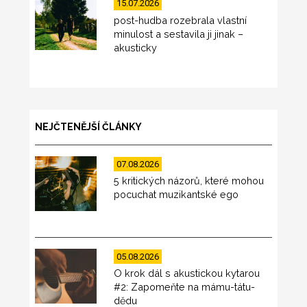
15.07.2026
post-hudba rozebrala vlastní
minulost a sestavila ji jinak –
akusticky
NEJČTENĚJŠÍ ČLÁNKY
07.08.2026
5 kritických názorů, které mohou
pocuchat muzikantské ego
05.08.2026
O krok dál s akustickou kytarou
#2: Zapomeňte na mámu-tátu-
dědu