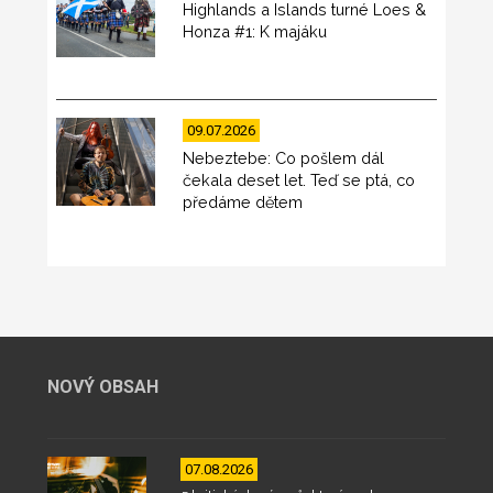
Highlands a Islands turné Loes &
Honza #1: K majáku
09.07.2026
Nebeztebe: Co pošlem dál
čekala deset let. Teď se ptá, co
předáme dětem
NOVÝ OBSAH
07.08.2026