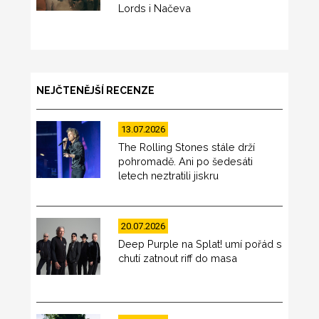
Lords i Načeva
NEJČTENĚJŠÍ RECENZE
13.07.2026
The Rolling Stones stále drží
pohromadě. Ani po šedesáti
letech neztratili jiskru
20.07.2026
Deep Purple na Splat! umí pořád s
chutí zatnout riff do masa