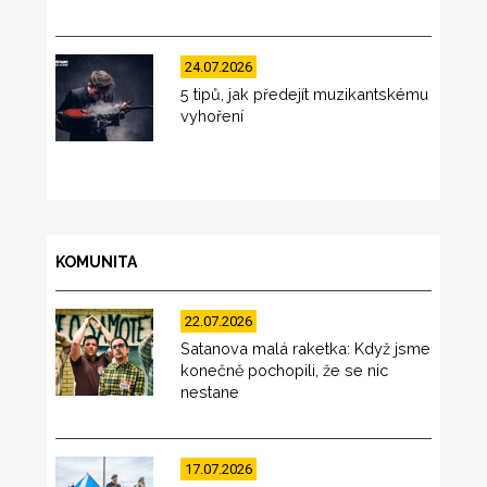
24.07.2026
5 tipů, jak předejít muzikantskému
vyhoření
KOMUNITA
22.07.2026
Satanova malá raketka: Když jsme
konečně pochopili, že se nic
nestane
17.07.2026