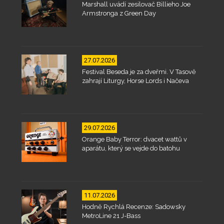
Marshall uvádí zesilovač Billieho Joe
Armstronga z Green Day
27.07.2026
Festival Beseda je za dveřmi. V Tasově
zahrají Liturgy, Horse Lords i Načeva
29.07.2026
Orange Baby Terror: dvacet wattů v
aparátu, který se vejde do batohu
11.07.2026
Hodně Rychlá Recenze: Sadowsky
MetroLine 21 J-Bass