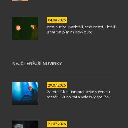
04.08.2026
post-hudba: Nechtěli jsme bestof. Chtěli
jsme dát písním nový život
NEJČTENĚJŠÍ NOVINKY
29.07.2026
Zemřel Glen Hansard. Ještě v červnu
rozzářil Slunovrat a Valašský špalíček
21.07.2026