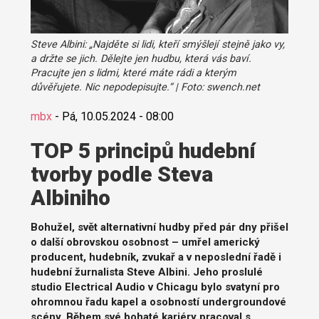
Steve Albini: „Najděte si lidi, kteří smýšlejí stejně jako vy,
a držte se jich. Dělejte jen hudbu, která vás baví.
Pracujte jen s lidmi, které máte rádi a kterým
důvěřujete. Nic nepodepisujte.“ | Foto: swench.net
mbx
-
Pá, 10.05.2024 - 08:00
TOP 5 principů hudební
tvorby podle Steva
Albiniho
Bohužel, svět alternativní hudby před pár dny přišel
o další obrovskou osobnost – umřel americký
producent, hudebník, zvukař a v neposlední řadě i
hudební žurnalista Steve Albini. Jeho proslulé
studio Electrical Audio v Chicagu bylo svatyní pro
ohromnou řadu kapel a osobností undergroundové
scény. Během své bohaté kariéry pracoval s