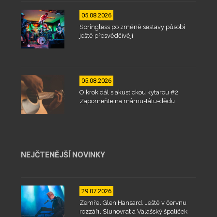
05.08.2026
Springless po změně sestavy působí
ještě přesvědčivěji
05.08.2026
O krok dál s akustickou kytarou #2:
Zapomeňte na mámu-tátu-dědu
NEJČTENĚJŠÍ NOVINKY
29.07.2026
Zemřel Glen Hansard. Ještě v červnu
rozzářil Slunovrat a Valašský špalíček