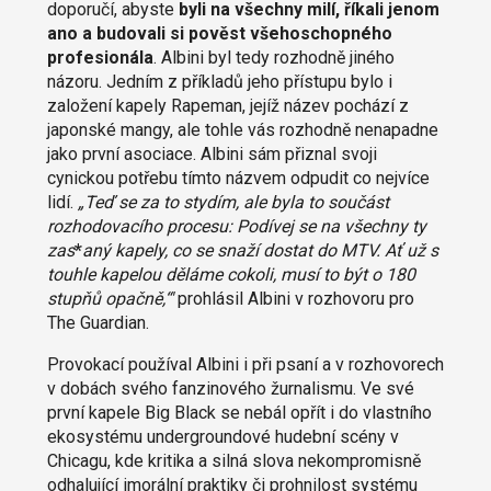
doporučí, abyste
byli na všechny milí, říkali jenom
ano a budovali si pověst všehoschopného
profesionála
. Albini byl tedy rozhodně jiného
názoru. Jedním z příkladů jeho přístupu bylo i
založení kapely Rapeman, jejíž název pochází z
japonské mangy, ale tohle vás rozhodně nenapadne
jako první asociace. Albini sám přiznal svoji
cynickou potřebu tímto názvem odpudit co nejvíce
lidí.
„Teď se za to stydím, ale byla to součást
rozhodovacího procesu: Podívej se na všechny ty
zas
*
aný kapely, co se snaží dostat do MTV. Ať už s
touhle kapelou děláme cokoli, musí to být o 180
stupňů opačně,“'
prohlásil Albini v rozhovoru pro
The Guardian.
Provokací používal Albini i při psaní a v rozhovorech
v dobách svého fanzinového žurnalismu. Ve své
první kapele Big Black se nebál opřít i do vlastního
ekosystému undergroundové hudební scény v
Chicagu, kde kritika a silná slova nekompromisně
odhalující imorální praktiky či prohnilost systému