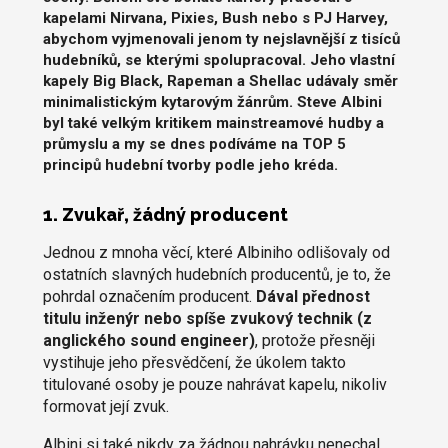
kapelami Nirvana, Pixies, Bush nebo s PJ Harvey,
abychom vyjmenovali jenom ty nejslavnější z tisíců
hudebníků, se kterými spolupracoval. Jeho vlastní
kapely Big Black, Rapeman a Shellac udávaly směr
minimalistickým kytarovým žánrům. Steve Albini
byl také velkým kritikem mainstreamové hudby a
průmyslu a my se dnes podíváme na TOP 5
principů hudební tvorby podle jeho kréda.
1. Zvukař, žádný producent
Jednou z mnoha věcí, které Albiniho odlišovaly od
ostatních slavných hudebních producentů, je to, že
pohrdal označením producent.
Dával přednost
titulu inženýr nebo spíše zvukový technik (z
anglického sound engineer)
, protože přesněji
vystihuje jeho přesvědčení, že úkolem takto
titulované osoby je pouze nahrávat kapelu, nikoliv
formovat její zvuk.
Albini si také nikdy za žádnou nahrávku nenechal