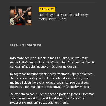
11.07.2026
Hodně Rychlá Recenze: Sadowsky
MetroLine 21 J-Bass
O FRONTMANOVI
Kdo maže, ten jede. A pokud máš za ušima, jsi dva kroky
napřed. Stačí jen trochu chtít. Mít nadhled. Povznést se. Nebát
se. Kvalitní hudební nástroje máš dnes na dosah...
Každý z nás nemůže být skutečný frontman kapely, namítneš.
Jenže pokaždé stojí za to dobře ovládat svůj nástroj, znát
možnosti vlastního zvuku, ovládat techniku, posouvat věci
dopředu. Frontmanem v tomto smyslu můžeme být všichni.
Záleží nám na naší hudební scéně a podporujeme ji. Frontman
Tě chce inspirovat. Dodávat Ti sebevědomí. Pobavit Tě.
Rozvíjet Tvé myšlení. Povzbudit Tě k hraní...