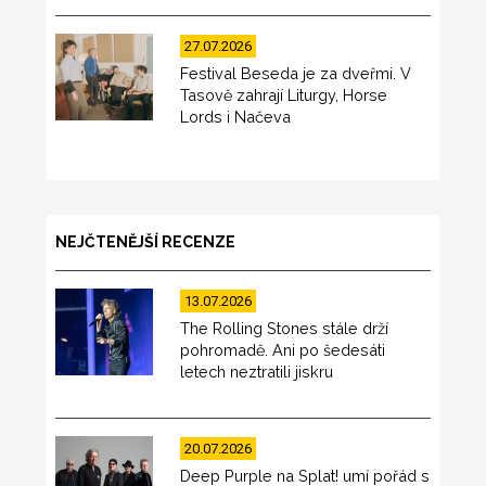
27.07.2026
Festival Beseda je za dveřmi. V
Tasově zahrají Liturgy, Horse
Lords i Načeva
NEJČTENĚJŠÍ RECENZE
13.07.2026
The Rolling Stones stále drží
pohromadě. Ani po šedesáti
letech neztratili jiskru
20.07.2026
Deep Purple na Splat! umí pořád s