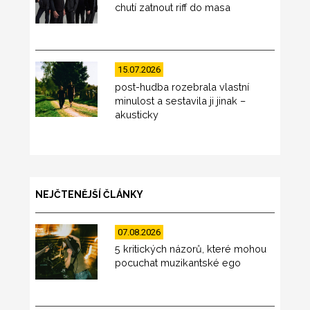
chutí zatnout riff do masa
15.07.2026
post-hudba rozebrala vlastní
minulost a sestavila ji jinak –
akusticky
NEJČTENĚJŠÍ ČLÁNKY
07.08.2026
5 kritických názorů, které mohou
pocuchat muzikantské ego