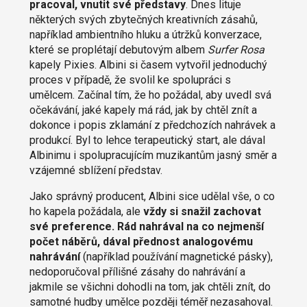
pracoval, vnutit své představy
. Dnes lituje
některých svých zbytečných kreativních zásahů,
například ambientního hluku a útržků konverzace,
které se proplétají debutovým albem
Surfer Rosa
kapely Pixies. Albini si časem vytvořil jednoduchý
proces v případě, že svolil ke spolupráci s
umělcem. Začínal tím, že ho požádal, aby uvedl svá
očekávání, jaké kapely má rád, jak by chtěl znít a
dokonce i popis zklamání z předchozích nahrávek a
produkcí. Byl to lehce terapeutický start, ale dával
Albinimu i spolupracujícím muzikantům jasný směr a
vzájemné sblížení představ.
Jako správný producent, Albini sice udělal vše, o co
ho kapela požádala, ale
vždy si snažil zachovat
své preference. Rád nahrával na co nejmenší
počet náběrů, dával přednost analogovému
nahrávání
(například používání magnetické pásky),
nedoporučoval přílišné zásahy do nahrávání a
jakmile se všichni dohodli na tom, jak chtěli znít, do
samotné hudby umělce později téměř nezasahoval.