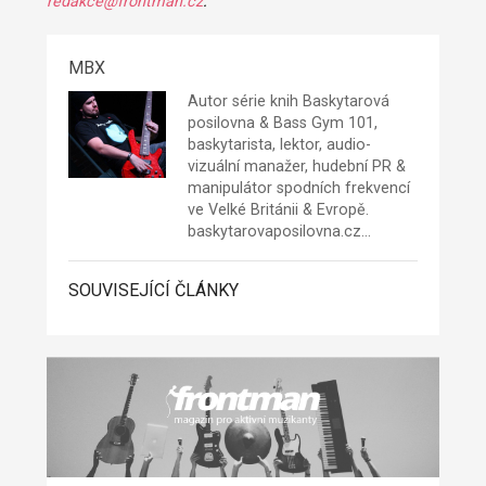
redakce@frontman.cz
.
MBX
Autor série knih Baskytarová
posilovna & Bass Gym 101,
baskytarista, lektor, audio-
vizuální manažer, hudební PR &
manipulátor spodních frekvencí
ve Velké Británii & Evropě.
baskytarovaposilovna.cz
…
SOUVISEJÍCÍ ČLÁNKY