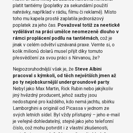
platit tantiémy (poplatky za sekundární použití
nahrávky, například v rádiu, filmu či reklamě). Místo
toho mu kapela prostě zaplatila jednorázový
poplatek za jeho čas.
Považoval totiž za neetické
vydělávat na práci umělce neomezeně dlouho v
rámci proplácení podílu na tantiémách
, což je
jinak v celém odvětví uznávaná praxe. Vemte si, o
kolik milionů dolarů musel přijít díky tomuto
přesvědčení za svou práci s Nirvanou, že?
Nejpozoruhodnější však je, že
Steve Albini
pracoval s kýmkoli, od těch největších jmen až
po ty nejobskurnější undergroundové party
.
Nebyl jako Max Martin, Rick Rubin nebo jakýkoliv
jiný hvězdný producent, jehož sazby jsou
nedostupné pro každého, kdo nemá jachtu, sbírku
Lamborghini a originál od Picassa v jednom ze
svých letních sídel. Byl vždy přístupný – jeho e-mail
je veřejně dohledatelný, stejně jako jeho telefonní
číslo, což mohu potvrdit i z vlastní zkušenosti,