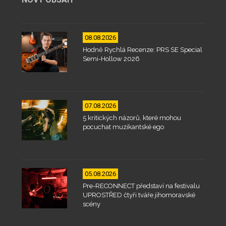
08.08.2026
Hodně Rychlá Recenze: PRS SE Special
Semi-Hollow 2026
07.08.2026
5 kritických názorů, které mohou
pocuchat muzikantské ego
05.08.2026
Pre-RECONNECT představí na festivalu
UPROSTŘED čtyři tváře jihomoravské
scény