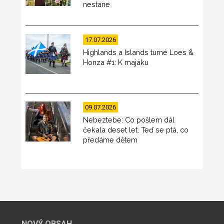
nestane
17.07.2026
Highlands a Islands turné Loes &
Honza #1: K majáku
09.07.2026
Nebeztebe: Co pošlem dál
čekala deset let. Teď se ptá, co
předáme dětem
NOVÝ OBSAH