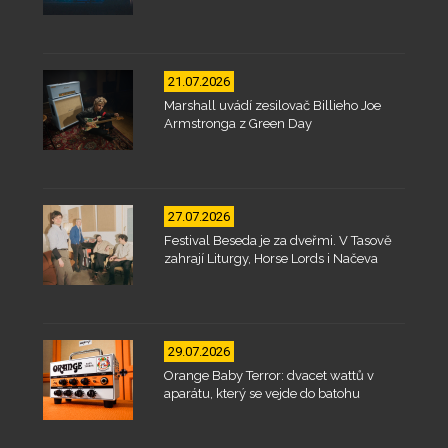
21.07.2026
Marshall uvádí zesilovač Billieho Joe
Armstronga z Green Day
27.07.2026
Festival Beseda je za dveřmi. V Tasově
zahrají Liturgy, Horse Lords i Načeva
29.07.2026
Orange Baby Terror: dvacet wattů v
aparátu, který se vejde do batohu