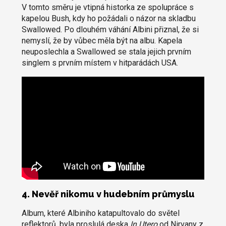
V tomto směru je vtipná historka ze spolupráce s
kapelou Bush, kdy ho požádali o názor na skladbu
Swallowed. Po dlouhém váhání Albini přiznal, že si
nemyslí, že by vůbec měla být na albu. Kapela
neuposlechla a Swallowed se stala jejich prvním
singlem s prvním místem v hitparádách USA.
4. Nevěř nikomu v hudebním průmyslu
Album, které Albiniho katapultovalo do světel
reflektorů, byla proslulá deska
In Utero
od Nirvany z