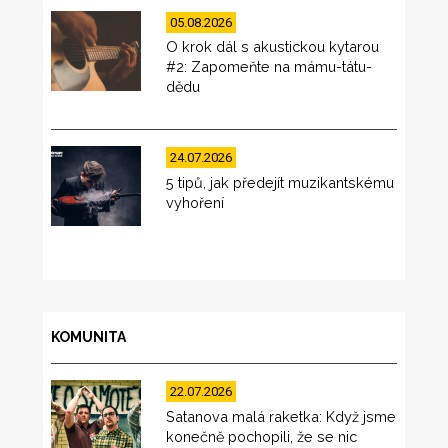
05.08.2026
O krok dál s akustickou kytarou
#2: Zapomeňte na mámu-tátu-
dědu
24.07.2026
5 tipů, jak předejít muzikantskému
vyhoření
KOMUNITA
22.07.2026
Satanova malá raketka: Když jsme
konečně pochopili, že se nic