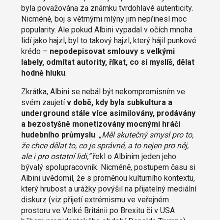
byla považována za známku tvrdohlavé autenticity.
Nicméně, boj s větrnými mlýny jim nepřinesl moc
popularity. Ale pokud Albini vypadal v očích mnoha
lidí jako hajzl, byl to takový hajzl, který hájil punkové
krédo –
nepodepisovat smlouvy s velkými
labely, odmítat autority, říkat, co si myslíš, dělat
hodně hluku
.
Zkrátka, Albini se nebál být nekompromisním ve
svém zaujetí
v době, kdy byla subkultura a
underground stále více asimilovány, prodávány
a bezostyšně monetizovány mocnými hráči
hudebního průmyslu
.
„Měl skutečný smysl pro to,
že chce dělat to, co je správné, a to nejen pro něj,
ale i pro ostatní lidi,“
řekl o Albinim jeden jeho
bývalý spolupracovník. Nicméně, postupem času si
Albini uvědomil, že s proměnou kulturního kontextu,
který hrubost a urážky povýšil na přijatelný mediální
diskurz (viz přijetí extrémismu ve veřejném
prostoru ve Velké Británii po Brexitu či v USA