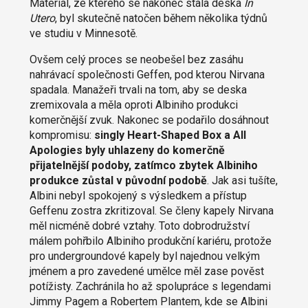
Materiál, ze kterého se nakonec stala deska
In
Utero
, byl skutečně natočen během několika týdnů
ve studiu v Minnesotě.
Ovšem celý proces se neobešel bez zasáhu
nahrávací společnosti Geffen, pod kterou Nirvana
spadala. Manažeři trvali na tom, aby se deska
zremixovala a měla oproti Albiniho produkci
komerčnější zvuk. Nakonec se podařilo dosáhnout
kompromisu:
singly Heart-Shaped Box a All
Apologies byly uhlazeny do komerčně
přijatelnější podoby, zatímco zbytek Albiniho
produkce zůstal v původní podobě
. Jak asi tušíte,
Albini nebyl spokojený s výsledkem a přístup
Geffenu zostra zkritizoval. Se členy kapely Nirvana
měl nicméně dobré vztahy. Toto dobrodružství
málem pohřbilo Albiniho produkční kariéru, protože
pro undergroundové kapely byl najednou velkým
jménem a pro zavedené umělce měl zase pověst
potížisty. Zachránila ho až spolupráce s legendami
Jimmy Pagem a Robertem Plantem, kde se Albini