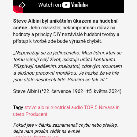
Steve Albini byl unikátním úkazem na hudební
scéně
. Jeho charakter, nekompromisní důraz na
hodnoty a principy DIY nezávislé hudební tvorby a
přístup k tvorbě zde bude výrazně chybět.
„Nepovažuji se za jedinečného. Mezi lidmi, kteří se
tomu věnují celý život, existuje určitá kontinuita.
Přispívají nadšením, znalostmi, zdravým rozumem
a slušnou pracovní morálkou. Je hezké, že ve hře
jsou stále nesobečtí lidé. Snažím se tak žít.“
Steve Albini (*22. července 1962–†5. května 2024)
Tagy
steve albini
electrical audio
TOP 5
Nirvana
in
utero
Producent
Pokud jste v článku zaznamenali chybu nebo překlep,
dejte nám prosím vědět na e-mail