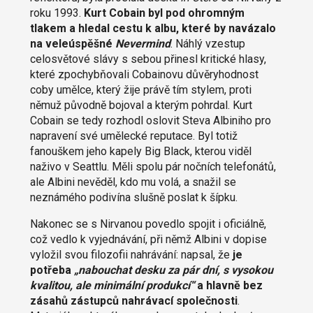
roku 1993.
Kurt Cobain byl pod ohromným
tlakem a hledal cestu k albu, které by navázalo
na veleúspěšné
Nevermind
. Náhlý vzestup
celosvětové slávy s sebou přinesl kritické hlasy,
které zpochybňovali Cobainovu důvěryhodnost
coby umělce, který žije právě tím stylem, proti
němuž původně bojoval a kterým pohrdal. Kurt
Cobain se tedy rozhodl oslovit Steva Albiniho pro
napravení své umělecké reputace. Byl totiž
fanouškem jeho kapely Big Black, kterou viděl
naživo v Seattlu. Měli spolu pár nočních telefonátů,
ale Albini nevěděl, kdo mu volá, a snažil se
neznámého podivína slušně poslat k šípku.
Nakonec se s Nirvanou povedlo spojit i oficiálně,
což vedlo k vyjednávání, při němž Albini v dopise
vyložil svou filozofii nahrávání: napsal, že
je
potřeba
„nabouchat desku za pár dní, s vysokou
kvalitou, ale minimální produkcí“
a hlavně bez
zásahů zástupců nahrávací společnosti
.