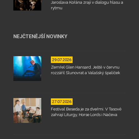
Jaroslava Kořána zrají v dialogu hlasu a
rytmu
NEJČTENĚJŠÍ NOVINKY
29.07.2026
Zemřel Glen Hansard. Ještě v červnu
rozzářil Slunovrat a Valašský špalíček
27.07.2026
Festival Beseda je za dveřmi. V Tasově
zahrají Liturgy, Horse Lords i Načeva