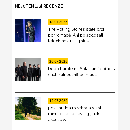
NEJČTENĚJŠÍ RECENZE
13.07.2026
The Rolling Stones stále drží
pohromadě. Ani po šedesáti
letech neztratili jiskru
20.07.2026
Deep Purple na Splat! umí pořád s
chutí zatnout riff do masa
15.07.2026
post-hudba rozebrala vlastní
minulost a sestavila ji jinak –
akusticky