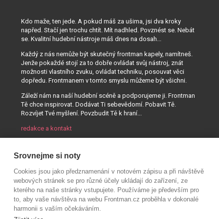
Kdo maže, ten jede. A pokud máš za ušima, jsi dva kroky
napřed. Stačí jen trochu chtít. Mít nadhled. Povznést se. Nebát
se. Kvalitní hudební nástroje máš dnes na dosah...
Každý z nás nemůže být skutečný frontman kapely, namítneš.
Jenže pokaždé stojí za to dobře ovládat svůj nástroj, znát
možnosti vlastního zvuku, ovládat techniku, posouvat věci
dopředu. Frontmanem v tomto smyslu můžeme být všichni.
Záleží nám na naší hudební scéně a podporujeme ji. Frontman
Tě chce inspirovat. Dodávat Ti sebevědomí. Pobavit Tě.
Rozvíjet Tvé myšlení. Povzbudit Tě k hraní...
redakce a kontakt
Srovnejme si noty
Cookies jsou jako předznamenání v notovém zápisu a při návštěvě
webových stránek se pro různé účely ukládají do zařízení, ze
kterého na naše stránky vstupujete. Používáme je především pro
to, aby vaše návštěva na webu Frontman.cz proběhla v dokonalé
harmonii s vaším očekáváním.