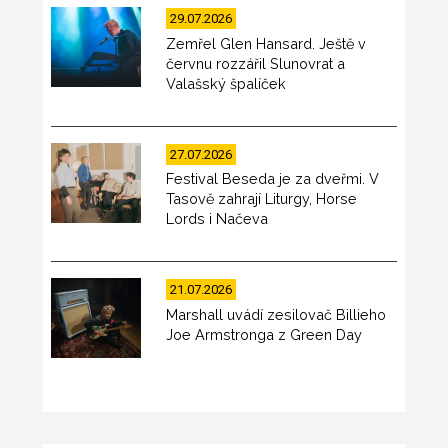
29.07.2026
Zemřel Glen Hansard. Ještě v
červnu rozzářil Slunovrat a
Valašský špalíček
27.07.2026
Festival Beseda je za dveřmi. V
Tasově zahrají Liturgy, Horse
Lords i Načeva
21.07.2026
Marshall uvádí zesilovač Billieho
Joe Armstronga z Green Day