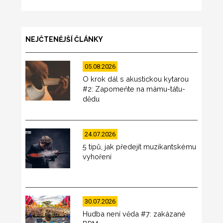
NEJČTENĚJŠÍ ČLÁNKY
05.08.2026
O krok dál s akustickou kytarou
#2: Zapomeňte na mámu-tátu-
dědu
24.07.2026
5 tipů, jak předejít muzikantskému
vyhoření
30.07.2026
Hudba není věda #7: zakázané