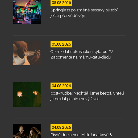
05.08.2026
Springless po změně sestavy působí
ještě přesvědčivěji
05.08.2026
O krok dál s akustickou kytarou #2:
Zapomeňte na mámu-tátu-dědu
04.08.2026
post-hudba: Nechtěli jsme bestof. Chtěli
jsme dát písním nový život
04.08.2026
Písně dne a noci Milli Janatkové &