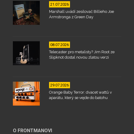
21.07.2026
Marshall uvádí zesilovač Billieho Joe
Armstronga z Green Day
08.07.2026
Telecaster pro metalisty? Jim Root ze
Slipknot dostal novou zlatou verzi
29.07.2026
Orange Baby Terror: dvacet wattů v
aparátu, který se vejde do batohu
O FRONTMANOVI