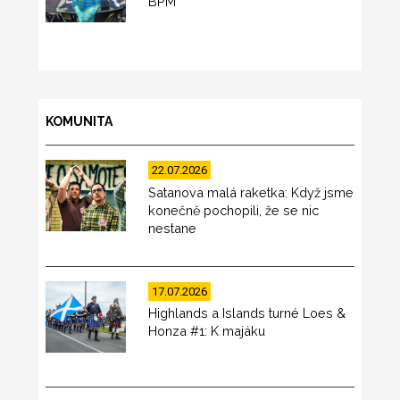
BPM
KOMUNITA
22.07.2026
Satanova malá raketka: Když jsme
konečně pochopili, že se nic
nestane
17.07.2026
Highlands a Islands turné Loes &
Honza #1: K majáku