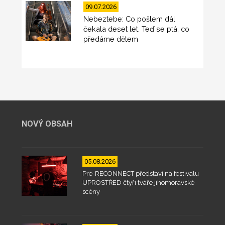
09.07.2026
Nebeztebe: Co pošlem dál
čekala deset let. Teď se ptá, co
předáme dětem
NOVÝ OBSAH
05.08.2026
Pre-RECONNECT představí na festivalu
UPROSTŘED čtyři tváře jihomoravské
scény