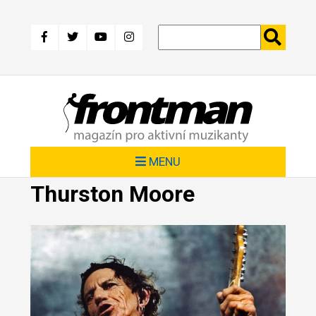
Přejít
k
hlavnímu
obsahu
MENU
Thurston Moore