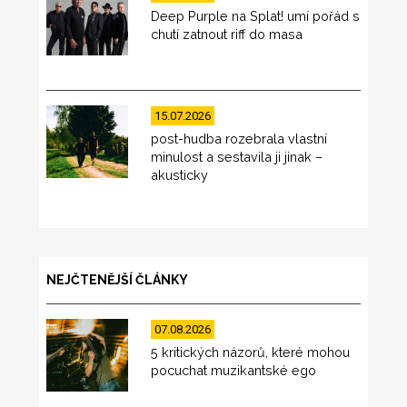
Deep Purple na Splat! umí pořád s
chutí zatnout riff do masa
15.07.2026
post-hudba rozebrala vlastní
minulost a sestavila ji jinak –
akusticky
NEJČTENĚJŠÍ ČLÁNKY
07.08.2026
5 kritických názorů, které mohou
pocuchat muzikantské ego