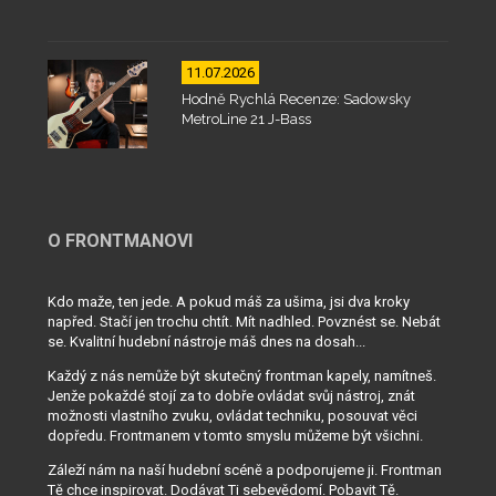
11.07.2026
Hodně Rychlá Recenze: Sadowsky
MetroLine 21 J-Bass
O FRONTMANOVI
Kdo maže, ten jede. A pokud máš za ušima, jsi dva kroky
napřed. Stačí jen trochu chtít. Mít nadhled. Povznést se. Nebát
se. Kvalitní hudební nástroje máš dnes na dosah...
Každý z nás nemůže být skutečný frontman kapely, namítneš.
Jenže pokaždé stojí za to dobře ovládat svůj nástroj, znát
možnosti vlastního zvuku, ovládat techniku, posouvat věci
dopředu. Frontmanem v tomto smyslu můžeme být všichni.
Záleží nám na naší hudební scéně a podporujeme ji. Frontman
Tě chce inspirovat. Dodávat Ti sebevědomí. Pobavit Tě.