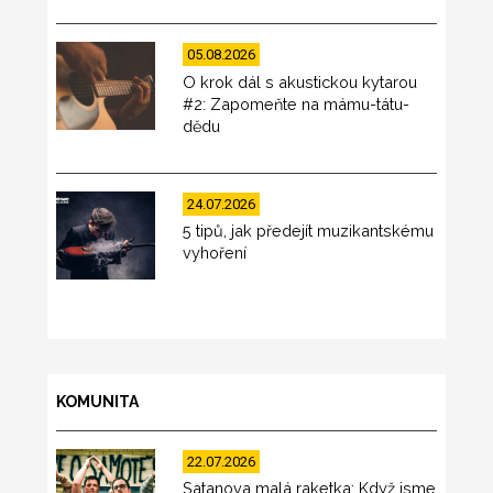
05.08.2026
O krok dál s akustickou kytarou
#2: Zapomeňte na mámu-tátu-
dědu
24.07.2026
5 tipů, jak předejít muzikantskému
vyhoření
KOMUNITA
22.07.2026
Satanova malá raketka: Když jsme