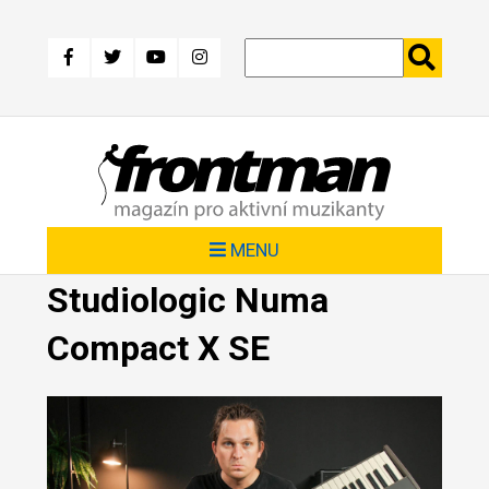
Přejít
k
hlavnímu
obsahu
MENU
Studiologic Numa
Compact X SE