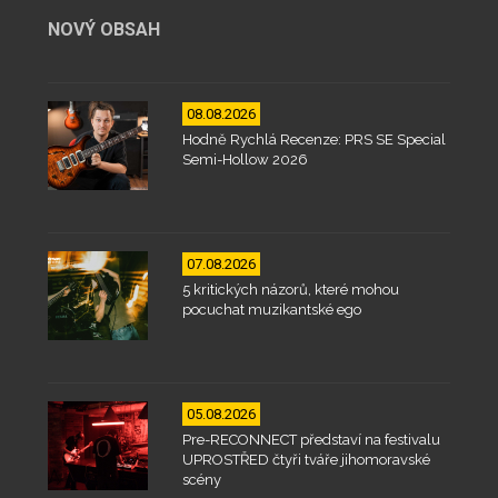
NOVÝ OBSAH
08.08.2026
Hodně Rychlá Recenze: PRS SE Special
Semi-Hollow 2026
07.08.2026
5 kritických názorů, které mohou
pocuchat muzikantské ego
05.08.2026
Pre-RECONNECT představí na festivalu
UPROSTŘED čtyři tváře jihomoravské
scény