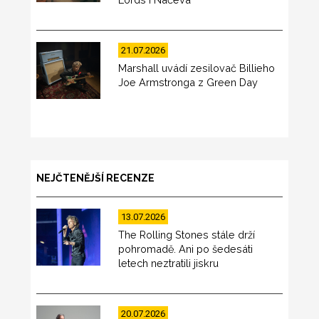
21.07.2026
Marshall uvádí zesilovač Billieho
Joe Armstronga z Green Day
NEJČTENĚJŠÍ RECENZE
13.07.2026
The Rolling Stones stále drží
pohromadě. Ani po šedesáti
letech neztratili jiskru
20.07.2026