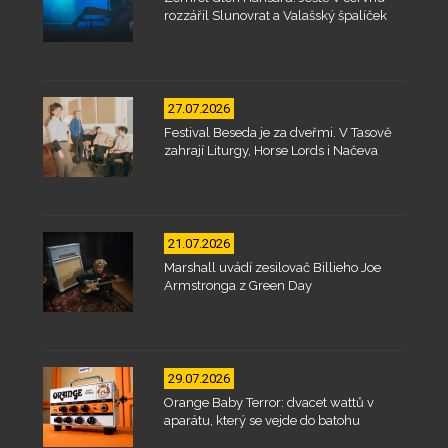
rozzářil Slunovrat a Valašský špalíček
27.07.2026
Festival Beseda je za dveřmi. V Tasově
zahrají Liturgy, Horse Lords i Načeva
21.07.2026
Marshall uvádí zesilovač Billieho Joe
Armstronga z Green Day
29.07.2026
Orange Baby Terror: dvacet wattů v
aparátu, který se vejde do batohu