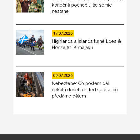
konečně pochopili, že se nic
nestane
17.07.2026
Highlands a Islands turné Loes &
Honza #1: K majáku
09.07.2026
Nebeztebe: Co pošlem dál
čekala deset let. Teď se ptá, co
předáme dětem