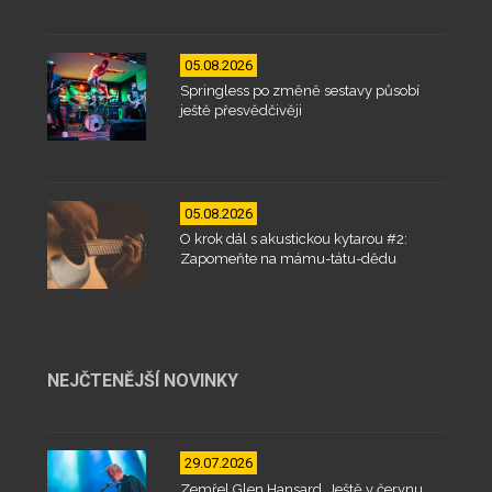
05.08.2026
Springless po změně sestavy působí
ještě přesvědčivěji
05.08.2026
O krok dál s akustickou kytarou #2:
Zapomeňte na mámu-tátu-dědu
NEJČTENĚJŠÍ NOVINKY
29.07.2026
Zemřel Glen Hansard. Ještě v červnu