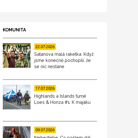
KOMUNITA
22.07.2026
Satanova malá raketka: Když
jsme konečně pochopili, že
se nic nestane
17.07.2026
Highlands a Islands turné
Loes & Honza #1: K majáku
09.07.2026
Nebeztebe: Co pošlem dál