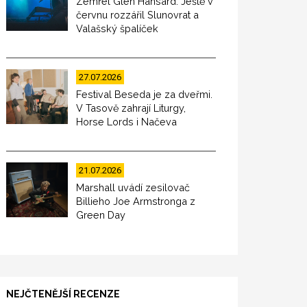
Zemřel Glen Hansard. Ještě v
červnu rozzářil Slunovrat a
Valašský špalíček
27.07.2026
Festival Beseda je za dveřmi.
V Tasově zahrají Liturgy,
Horse Lords i Načeva
21.07.2026
Marshall uvádí zesilovač
Billieho Joe Armstronga z
Green Day
NEJČTENĚJŠÍ RECENZE