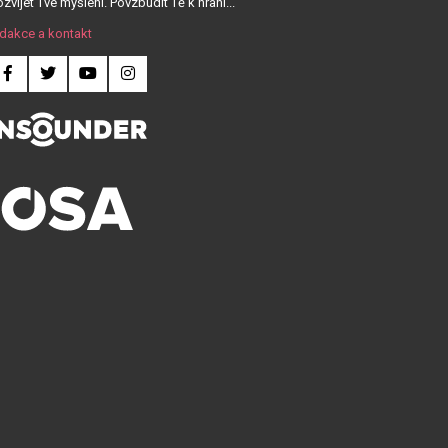
zvíjet Tvé myšlení. Povzbudit Tě k hraní...
dakce a kontakt