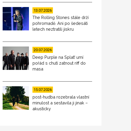
13.07.2026
The Rolling Stones stále drží
pohromadě. Ani po šedesáti
letech neztratili jiskru
20.07.2026
Deep Purple na Splat! umí
pořád s chutí zatnout riff do
masa
15.07.2026
post-hudba rozebrala vlastní
minulost a sestavila ji jinak –
akusticky