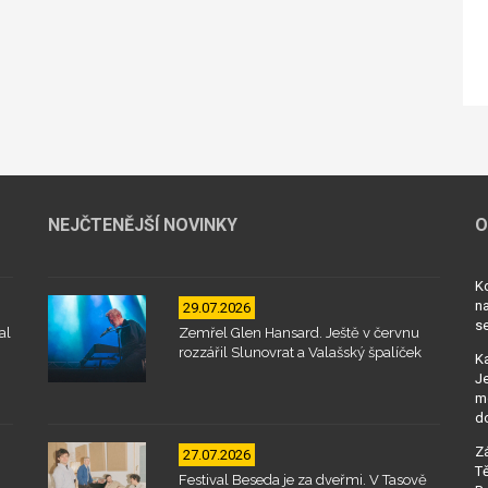
NEJČTENĚJŠÍ NOVINKY
O
Kd
na
29.07.2026
se
al
Zemřel Glen Hansard. Ještě v červnu
rozzářil Slunovrat a Valašský špalíček
Ka
Je
mo
d
Zá
27.07.2026
Tě
Festival Beseda je za dveřmi. V Tasově