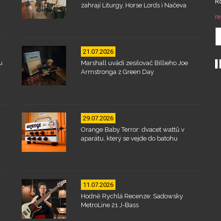
Ro
zahrají Liturgy, Horse Lords i Načeva
re
21.07.2026
u
Marshall uvádí zesilovač Billieho Joe
Armstronga z Green Day
29.07.2026
Orange Baby Terror: dvacet wattů v
aparátu, který se vejde do batohu
11.07.2026
Hodně Rychlá Recenze: Sadowsky
MetroLine 21 J-Bass