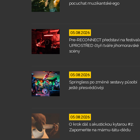
pocuchat muzikantské ego
05.08.2026
Pre-RECONNECT představí na festival
UPROSTŘED čtyři tváře jihomoravské
scény
05.08.2026
Springless po změně sestavy působí
ještě přesvědčivěji
05.08.2026
O krok dál s akustickou kytarou #2:
Zapomeňte na mámu-tátu-dědu