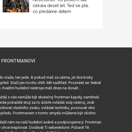
čekala deset let. Teď se ptá,
co předáme dětem
 FRONTMANOVI
o maže, ten jede. A pokud máš za ušima, jsi dva kroky
před. Stačí jen trochu chtít. Mít nadhled. Povznést se. Nebát
. Kvalitní hudební nástroje máš dnes na dosah...
ždý z nás nemůže být skutečný frontman kapely, namítneš.
nže pokaždé stojí za to dobře ovládat svůj nástroj, znát
žnosti vlastního zvuku, ovládat techniku, posouvat věci
opředu. Frontmanem v tomto smyslu můžeme být všichni.
leží nám na naší hudební scéně a podporujeme ji. Frontman
 chce inspirovat. Dodávat Ti sebevědomí. Pobavit Tě.