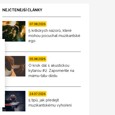
NEJČTENĚJŠÍ ČLÁNKY
07.08.2026
5 kritických názorů, které
mohou pocuchat muzikantské
ego
05.08.2026
O krok dál s akustickou
kytarou #2: Zapomeňte na
mámu-tátu-dědu
24.07.2026
5 tipů, jak předejít
muzikantskému vyhoření