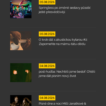
05.08.2026
Springless po změně sestavy působí
ještě přesvědčivěji
05.08.2026
O krok dál s akustickou kytarou #2:
Zapomeňte na mámu-tátu-dědu
04.08.2026
post-hudba: Nechtěli jsme bestof. Chtěli
jsme dát písním nový život
04.08.2026
Písně dne a noci Milli Janatkové &