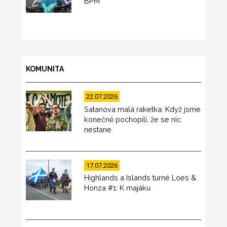
BPM
KOMUNITA
22.07.2026
Satanova malá raketka: Když jsme
konečně pochopili, že se nic
nestane
17.07.2026
Highlands a Islands turné Loes &
Honza #1: K majáku