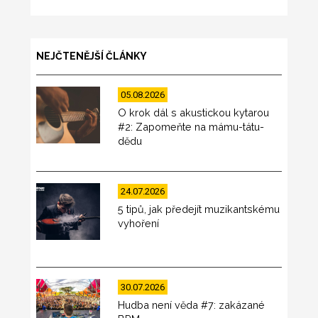
NEJČTENĚJŠÍ ČLÁNKY
05.08.2026
O krok dál s akustickou kytarou
#2: Zapomeňte na mámu-tátu-
dědu
24.07.2026
5 tipů, jak předejít muzikantskému
vyhoření
30.07.2026
Hudba není věda #7: zakázané