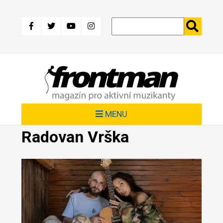
Přejít
k
hlavnímu
obsahu
MENU
Radovan Vrška