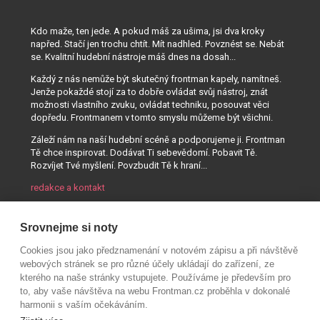
Kdo maže, ten jede. A pokud máš za ušima, jsi dva kroky
napřed. Stačí jen trochu chtít. Mít nadhled. Povznést se. Nebát
se. Kvalitní hudební nástroje máš dnes na dosah...
Každý z nás nemůže být skutečný frontman kapely, namítneš.
Jenže pokaždé stojí za to dobře ovládat svůj nástroj, znát
možnosti vlastního zvuku, ovládat techniku, posouvat věci
dopředu. Frontmanem v tomto smyslu můžeme být všichni.
Záleží nám na naší hudební scéně a podporujeme ji. Frontman
Tě chce inspirovat. Dodávat Ti sebevědomí. Pobavit Tě.
Rozvíjet Tvé myšlení. Povzbudit Tě k hraní...
redakce a kontakt
Srovnejme si noty
Cookies jsou jako předznamenání v notovém zápisu a při návštěvě
webových stránek se pro různé účely ukládají do zařízení, ze
kterého na naše stránky vstupujete. Používáme je především pro
to, aby vaše návštěva na webu Frontman.cz proběhla v dokonalé
harmonii s vaším očekáváním.