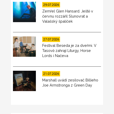
29.07.2026
Zemřel Glen Hansard. Ještě v
červnu rozzářil Slunovrat a
Valašský špalíček
27.07.2026
Festival Beseda je za dveřmi. V
Tasově zahrají Liturgy, Horse
Lords i Načeva
21.07.2026
Marshall uvádí zesilovač Billieho
Joe Armstronga z Green Day