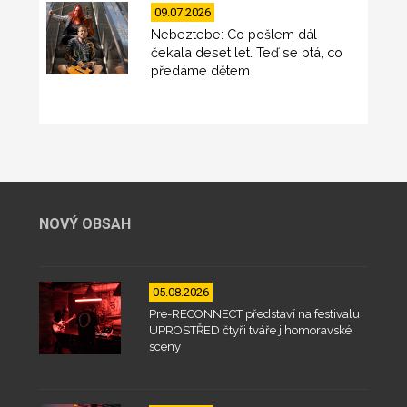
09.07.2026
Nebeztebe: Co pošlem dál
čekala deset let. Teď se ptá, co
předáme dětem
NOVÝ OBSAH
05.08.2026
Pre-RECONNECT představí na festivalu
UPROSTŘED čtyři tváře jihomoravské
scény