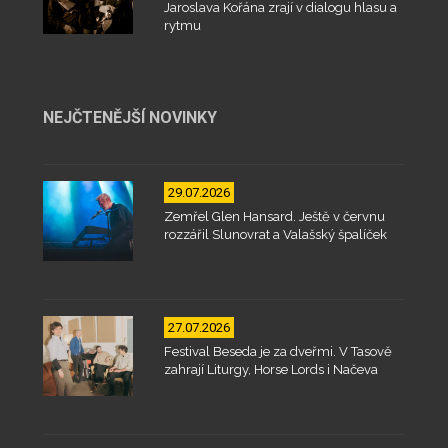
Jaroslava Kořána zrají v dialogu hlasu a
rytmu
NEJČTENĚJŠÍ NOVINKY
29.07.2026
Zemřel Glen Hansard. Ještě v červnu
rozzářil Slunovrat a Valašský špalíček
27.07.2026
Festival Beseda je za dveřmi. V Tasově
zahrají Liturgy, Horse Lords i Načeva