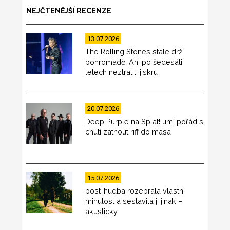
NEJČTENĚJŠÍ RECENZE
13.07.2026
The Rolling Stones stále drží
pohromadě. Ani po šedesáti
letech neztratili jiskru
20.07.2026
Deep Purple na Splat! umí pořád s
chutí zatnout riff do masa
15.07.2026
post-hudba rozebrala vlastní
minulost a sestavila ji jinak –
akusticky