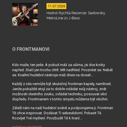
11.07.2026
Hodně Rychlá Recenze: Sadowsky
MetroLine 21 J-Bass
O FRONTMANOVI
Kdo maže, ten jede. A pokud máš za ušima, jsi dva kroky
napřed. Stačí jen trochu chtít. Mít nadhled. Povznést se. Nebát
se. Kvalitní hudební nástroje máš dnes na dosah...
Každý z nás nemůže být skutečný frontman kapely, namítneš.
Jenže pokaždé stojí za to dobře ovládat svůj nástroj, znát
možnosti vlastního zvuku, ovládat techniku, posouvat věci
dopředu. Frontmanem v tomto smyslu můžeme být všichni.
Záleží nám na naší hudební scéně a podporujeme ji. Frontman
Tě chce inspirovat. Dodávat Ti sebevědomí. Pobavit Tě.
Rozvíjet Tvé myšlení. Povzbudit Tě k hraní...
redakce a kontakt