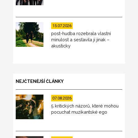
15.07.2026
post-hudba rozebrala vlastní
minulost a sestavila ji jinak –
akusticky
NEJČTENĚJŠÍ ČLÁNKY
07.08.2026
5 kritických názorů, které mohou
pocuchat muzikantské ego