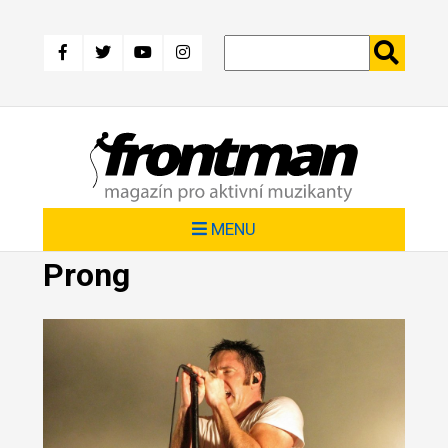
Přejít
k
hlavnímu
obsahu
MENU
Prong