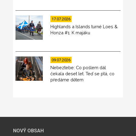
17.07.2026
Highlands a Islands turné Loes &
Honza #1: K majáku
09.07.2026
Nebeztebe: Co pošlem dál
čekala deset let. Teď se ptá, co
předáme dětem
NOVÝ OBSAH