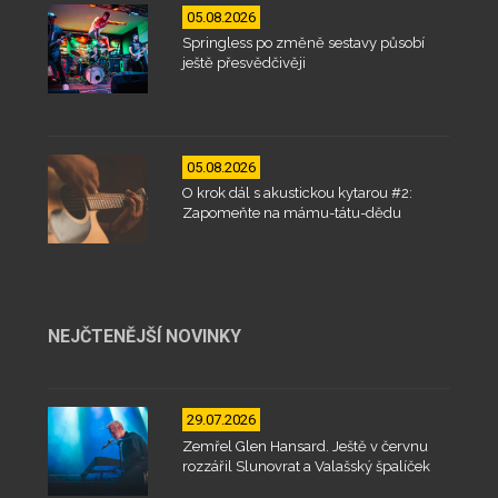
05.08.2026
Springless po změně sestavy působí
ještě přesvědčivěji
05.08.2026
O krok dál s akustickou kytarou #2:
Zapomeňte na mámu-tátu-dědu
NEJČTENĚJŠÍ NOVINKY
29.07.2026
Zemřel Glen Hansard. Ještě v červnu
rozzářil Slunovrat a Valašský špalíček