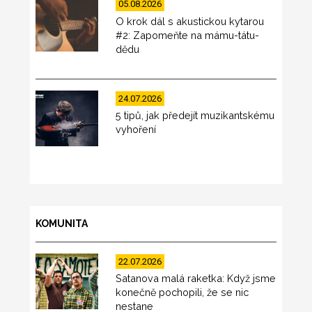
05.08.2026
O krok dál s akustickou kytarou
#2: Zapomeňte na mámu-tátu-
dědu
24.07.2026
5 tipů, jak předejít muzikantskému
vyhoření
KOMUNITA
22.07.2026
Satanova malá raketka: Když jsme
konečně pochopili, že se nic
nestane