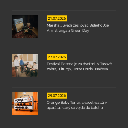
21.07.2026
Marshall uvádí zesilovač Billieho Joe
Armstronga z Green Day
27.07.2026
Festival Beseda je za dveřmi. V Tasově
zahrají Liturgy, Horse Lords i Načeva
29.07.2026
Orange Baby Terror: dvacet wattů v
aparátu, který se vejde do batohu