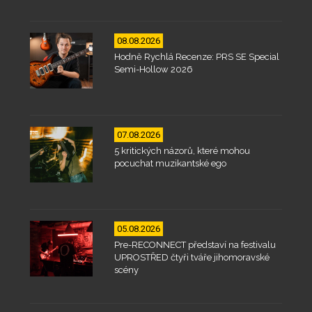
08.08.2026
Hodně Rychlá Recenze: PRS SE Special
Semi-Hollow 2026
07.08.2026
5 kritických názorů, které mohou
pocuchat muzikantské ego
05.08.2026
Pre-RECONNECT představí na festivalu
UPROSTŘED čtyři tváře jihomoravské
scény