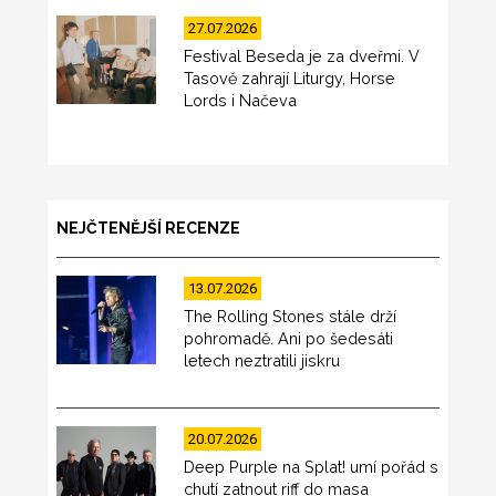
27.07.2026
Festival Beseda je za dveřmi. V
Tasově zahrají Liturgy, Horse
Lords i Načeva
NEJČTENĚJŠÍ RECENZE
13.07.2026
The Rolling Stones stále drží
pohromadě. Ani po šedesáti
letech neztratili jiskru
20.07.2026
Deep Purple na Splat! umí pořád s
chutí zatnout riff do masa