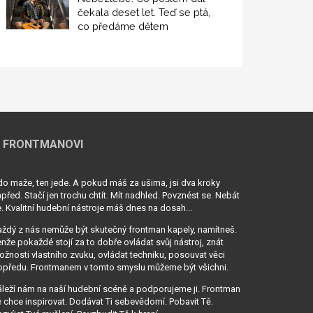
čekala deset let. Teď se ptá,
co předáme dětem
 FRONTMANOVI
o maže, ten jede. A pokud máš za ušima, jsi dva kroky
před. Stačí jen trochu chtít. Mít nadhled. Povznést se. Nebát
. Kvalitní hudební nástroje máš dnes na dosah...
ždý z nás nemůže být skutečný frontman kapely, namítneš.
nže pokaždé stojí za to dobře ovládat svůj nástroj, znát
žnosti vlastního zvuku, ovládat techniku, posouvat věci
opředu. Frontmanem v tomto smyslu můžeme být všichni.
leží nám na naší hudební scéně a podporujeme ji. Frontman
 chce inspirovat. Dodávat Ti sebevědomí. Pobavit Tě.