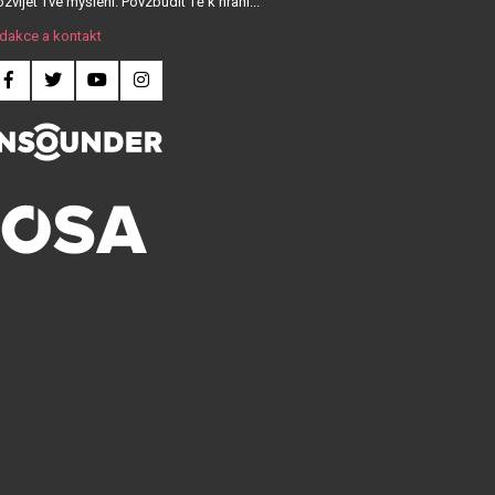
zvíjet Tvé myšlení. Povzbudit Tě k hraní...
dakce a kontakt