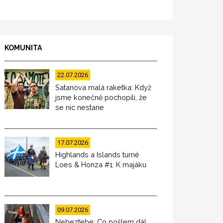
KOMUNITA
22.07.2026
Satanova malá raketka: Když
jsme konečně pochopili, že
se nic nestane
17.07.2026
Highlands a Islands turné
Loes & Honza #1: K majáku
09.07.2026
Nebeztebe: Co pošlem dál