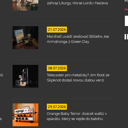
Ro
zahrají Liturgy, Horse Lords i Načeva
re
21.07.2026
Marshall uvádí zesilovač Billieho Joe
Armstronga z Green Day
08.07.2026
li
Telecaster pro metalisty? Jim Root ze
Slipknot dostal novou zlatou verzi
29.07.2026
Orange Baby Terror: dvacet wattů v
a
aparátu, který se vejde do batohu