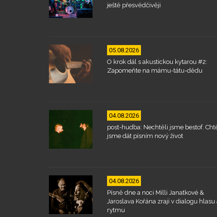
ještě přesvědčivěji
05.08.2026
O krok dál s akustickou kytarou #2:
Zapomeňte na mámu-tátu-dědu
04.08.2026
post-hudba: Nechtěli jsme bestof. Chtě
jsme dát písním nový život
04.08.2026
Písně dne a noci Milli Janatkové &
Jaroslava Kořána zrají v dialogu hlasu 
rytmu