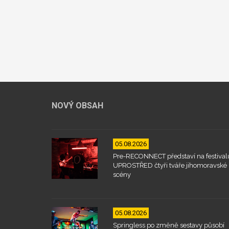
NOVÝ OBSAH
05.08.2026
Pre-RECONNECT představí na festival
UPROSTŘED čtyři tváře jihomoravské
scény
05.08.2026
Springless po změně sestavy působí