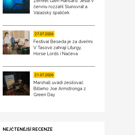
Zemřel Glen Hansard. Ještě v
červnu rozzářil Slunovrat a
Valašský špalíček
27.07.2026
Festival Beseda je za dveřmi.
V Tasově zahrají Liturgy,
Horse Lords i Načeva
21.07.2026
Marshall uvádí zesilovač
Billieho Joe Armstronga z
Green Day
NEJČTENĚJŠÍ RECENZE