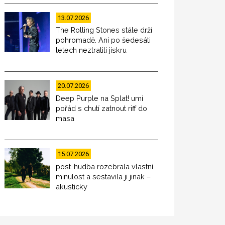
13.07.2026
The Rolling Stones stále drží
pohromadě. Ani po šedesáti
letech neztratili jiskru
20.07.2026
Deep Purple na Splat! umí
pořád s chutí zatnout riff do
masa
15.07.2026
post-hudba rozebrala vlastní
minulost a sestavila ji jinak –
akusticky