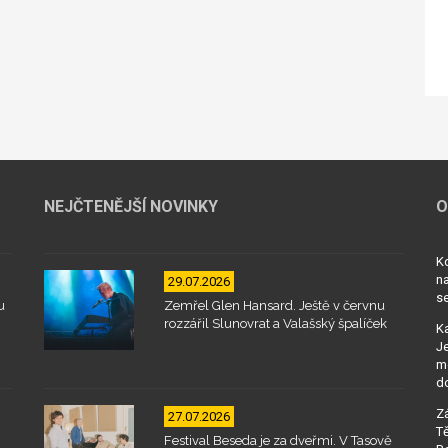
NEJČTENĚJŠÍ NOVINKY
O
Kd
na
29.07.2026
se
u
Zemřel Glen Hansard. Ještě v červnu
rozzářil Slunovrat a Valašský špalíček
Ka
Je
mo
d
Zá
27.07.2026
Tě
Festival Beseda je za dveřmi. V Tasově