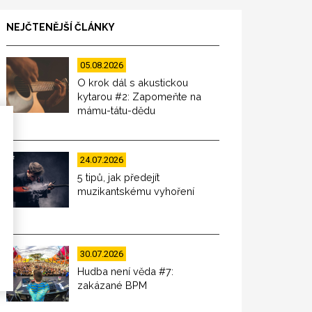
NEJČTENĚJŠÍ ČLÁNKY
05.08.2026
O krok dál s akustickou
kytarou #2: Zapomeňte na
mámu-tátu-dědu
24.07.2026
5 tipů, jak předejít
muzikantskému vyhoření
30.07.2026
Hudba není věda #7:
zakázané BPM