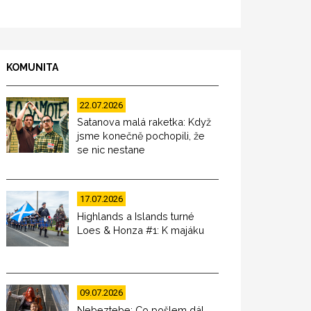
KOMUNITA
22.07.2026
Satanova malá raketka: Když
jsme konečně pochopili, že
se nic nestane
17.07.2026
Highlands a Islands turné
Loes & Honza #1: K majáku
09.07.2026
Nebeztebe: Co pošlem dál