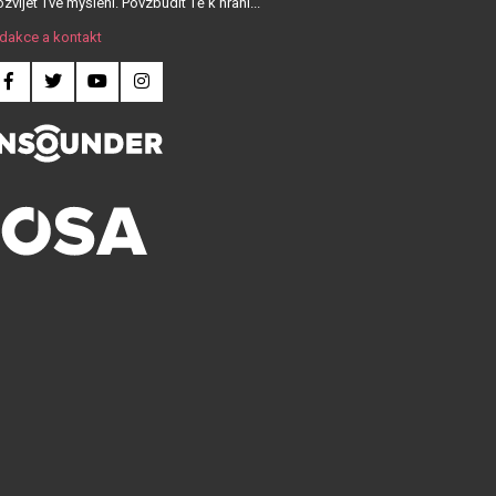
zvíjet Tvé myšlení. Povzbudit Tě k hraní...
dakce a kontakt