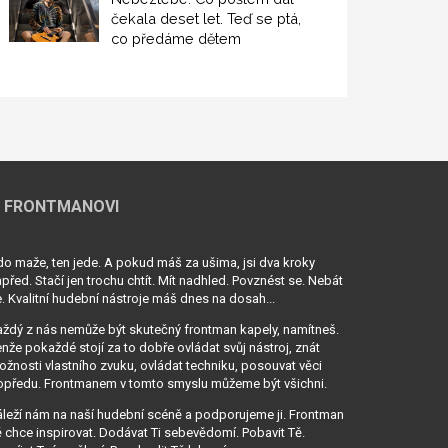
čekala deset let. Teď se ptá,
co předáme dětem
 FRONTMANOVI
o maže, ten jede. A pokud máš za ušima, jsi dva kroky
před. Stačí jen trochu chtít. Mít nadhled. Povznést se. Nebát
. Kvalitní hudební nástroje máš dnes na dosah...
ždý z nás nemůže být skutečný frontman kapely, namítneš.
nže pokaždé stojí za to dobře ovládat svůj nástroj, znát
žnosti vlastního zvuku, ovládat techniku, posouvat věci
opředu. Frontmanem v tomto smyslu můžeme být všichni.
leží nám na naší hudební scéně a podporujeme ji. Frontman
 chce inspirovat. Dodávat Ti sebevědomí. Pobavit Tě.