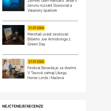
Zemřel Glen Hansard. Ještě v
červnu rozzářil Slunovrat a
Valašský špalíček
21.07.2026
Marshall uvádí zesilovač
Billieho Joe Armstronga z
Green Day
27.07.2026
Festival Beseda je za dveřmi.
V Tasově zahrají Liturgy,
Horse Lords i Načeva
NEJČTENĚJŠÍ RECENZE