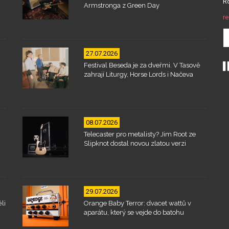
Ro
Armstronga z Green Day
re
27.07.2026
Festival Beseda je za dveřmi. V Tasově
zahrají Liturgy, Horse Lords i Načeva
08.07.2026
Telecaster pro metalisty? Jim Root ze
Slipknot dostal novou zlatou verzi
29.07.2026
li
Orange Baby Terror: dvacet wattů v
aparátu, který se vejde do batohu