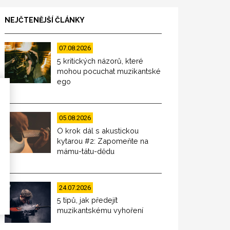
NEJČTENĚJŠÍ ČLÁNKY
07.08.2026
5 kritických názorů, které
mohou pocuchat muzikantské
ego
05.08.2026
O krok dál s akustickou
kytarou #2: Zapomeňte na
mámu-tátu-dědu
24.07.2026
5 tipů, jak předejít
muzikantskému vyhoření