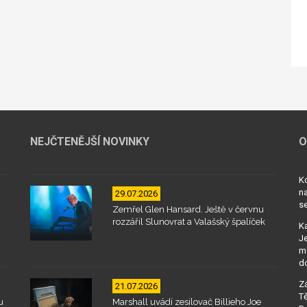
NEJČTENĚJŠÍ NOVINKY
O
Kd
na
29.07.2026
se
Zemřel Glen Hansard. Ještě v červnu
rozzářil Slunovrat a Valašský špalíček
Ka
Je
mo
d
Zá
21.07.2026
Tě
u
Marshall uvádí zesilovač Billieho Joe