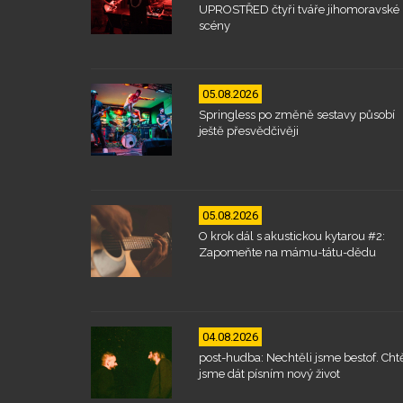
UPROSTŘED čtyři tváře jihomoravské
scény
05.08.2026
Springless po změně sestavy působí
ještě přesvědčivěji
05.08.2026
O krok dál s akustickou kytarou #2:
Zapomeňte na mámu-tátu-dědu
04.08.2026
post-hudba: Nechtěli jsme bestof. Chtě
jsme dát písním nový život