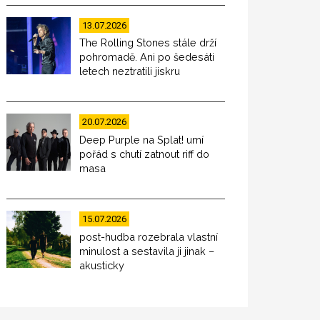
13.07.2026
The Rolling Stones stále drží
pohromadě. Ani po šedesáti
letech neztratili jiskru
20.07.2026
Deep Purple na Splat! umí
pořád s chutí zatnout riff do
masa
15.07.2026
post-hudba rozebrala vlastní
minulost a sestavila ji jinak –
akusticky