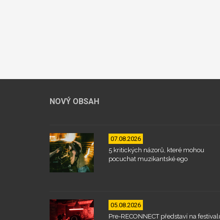
NOVÝ OBSAH
07.08.2026
5 kritických názorů, které mohou
pocuchat muzikantské ego
05.08.2026
Pre-RECONNECT představí na festival