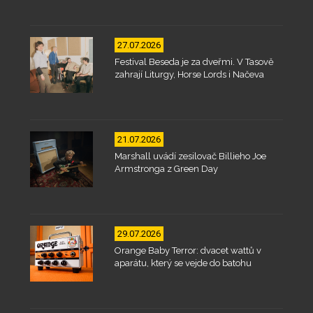
27.07.2026
Festival Beseda je za dveřmi. V Tasově
zahrají Liturgy, Horse Lords i Načeva
21.07.2026
Marshall uvádí zesilovač Billieho Joe
Armstronga z Green Day
29.07.2026
Orange Baby Terror: dvacet wattů v
aparátu, který se vejde do batohu