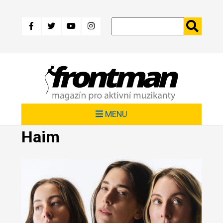
Přejít
k
hlavnímu
obsahu
MENU
Haim