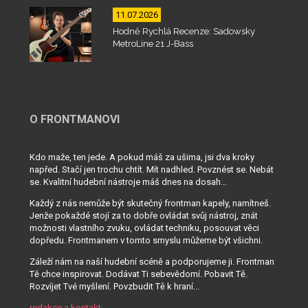
11.07.2026
Hodně Rychlá Recenze: Sadowsky
MetroLine 21 J-Bass
O FRONTMANOVI
Kdo maže, ten jede. A pokud máš za ušima, jsi dva kroky
napřed. Stačí jen trochu chtít. Mít nadhled. Povznést se. Nebát
se. Kvalitní hudební nástroje máš dnes na dosah...
Každý z nás nemůže být skutečný frontman kapely, namítneš.
Jenže pokaždé stojí za to dobře ovládat svůj nástroj, znát
možnosti vlastního zvuku, ovládat techniku, posouvat věci
dopředu. Frontmanem v tomto smyslu můžeme být všichni.
Záleží nám na naší hudební scéně a podporujeme ji. Frontman
Tě chce inspirovat. Dodávat Ti sebevědomí. Pobavit Tě.
Rozvíjet Tvé myšlení. Povzbudit Tě k hraní...
redakce a kontakt