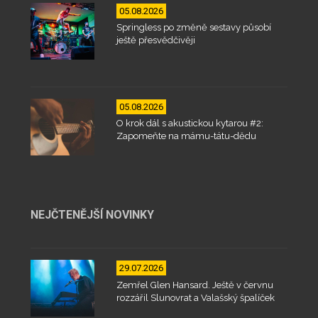
05.08.2026
Springless po změně sestavy působí
ještě přesvědčivěji
05.08.2026
O krok dál s akustickou kytarou #2:
Zapomeňte na mámu-tátu-dědu
NEJČTENĚJŠÍ NOVINKY
29.07.2026
Zemřel Glen Hansard. Ještě v červnu
rozzářil Slunovrat a Valašský špalíček