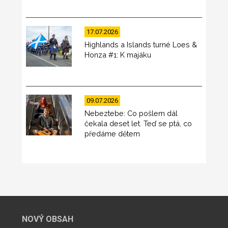
17.07.2026
Highlands a Islands turné Loes &
Honza #1: K majáku
09.07.2026
Nebeztebe: Co pošlem dál
čekala deset let. Teď se ptá, co
předáme dětem
NOVÝ OBSAH