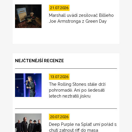
21.07.2026
Marshall uvádí zesilovač Billieho
Joe Armstronga z Green Day
NEJČTENĚJŠÍ RECENZE
13.07.2026
The Rolling Stones stále drží
pohromadě. Ani po šedesáti
letech neztratili jiskru
20.07.2026
Deep Purple na Splat! umí pořád s
chutí zatnout riff do masa