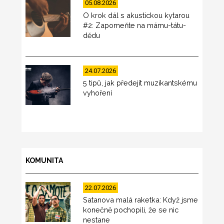
05.08.2026
O krok dál s akustickou kytarou
#2: Zapomeňte na mámu-tátu-
dědu
24.07.2026
5 tipů, jak předejít muzikantskému
vyhoření
KOMUNITA
22.07.2026
Satanova malá raketka: Když jsme
konečně pochopili, že se nic
nestane