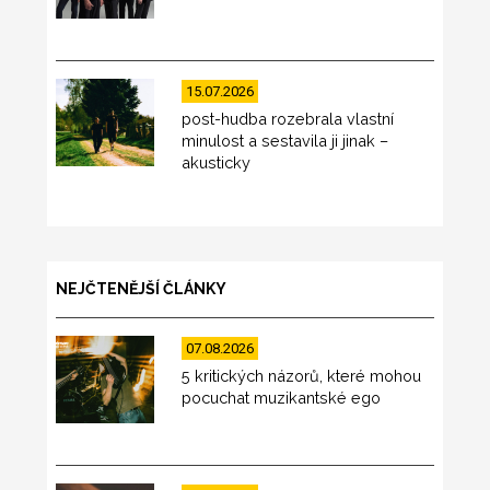
15.07.2026
post-hudba rozebrala vlastní
minulost a sestavila ji jinak –
akusticky
NEJČTENĚJŠÍ ČLÁNKY
07.08.2026
5 kritických názorů, které mohou
pocuchat muzikantské ego