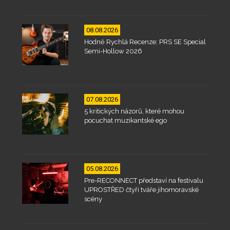
08.08.2026
Hodně Rychlá Recenze: PRS SE Special
Semi-Hollow 2026
07.08.2026
5 kritických názorů, které mohou
pocuchat muzikantské ego
05.08.2026
Pre-RECONNECT představí na festivalu
UPROSTŘED čtyři tváře jihomoravské
scény