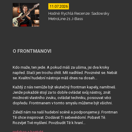
11.07.2026
Hodně Rychlá Recenze: Sadowsky
MetroLine 21 J-Bass
O FRONTMANOVI
Kdo maže, ten jede. A pokud máš za ušima, jsi dva kroky
napřed. Stačí jen trochu chtít. Mít nadhled. Povznést se. Nebát
se. Kvalitní hudební nástroje máš dnes na dosah...
Každý z nás nemůže být skutečný frontman kapely, namítneš.
Jenže pokaždé stojí za to dobře ovládat svůj nástroj, znát
možnosti vlastního zvuku, ovládat techniku, posouvat věci
dopředu. Frontmanem v tomto smyslu můžeme být všichni.
Záleží nám na naší hudební scéně a podporujeme ji. Frontman
Tě chce inspirovat. Dodávat Ti sebevědomí. Pobavit Tě.
Rozvíjet Tvé myšlení. Povzbudit Tě k hraní...
redakce a kontakt