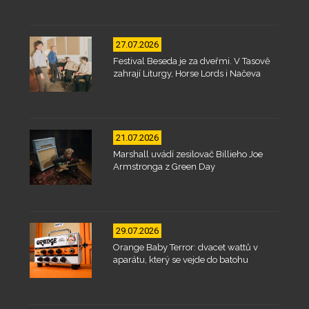
27.07.2026
Festival Beseda je za dveřmi. V Tasově
zahrají Liturgy, Horse Lords i Načeva
21.07.2026
Marshall uvádí zesilovač Billieho Joe
Armstronga z Green Day
29.07.2026
Orange Baby Terror: dvacet wattů v
aparátu, který se vejde do batohu