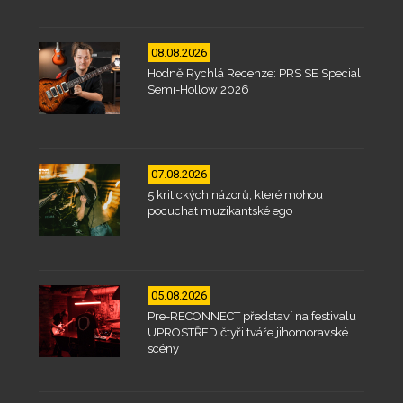
08.08.2026
Hodně Rychlá Recenze: PRS SE Special
Semi-Hollow 2026
07.08.2026
5 kritických názorů, které mohou
pocuchat muzikantské ego
05.08.2026
Pre-RECONNECT představí na festivalu
UPROSTŘED čtyři tváře jihomoravské
scény