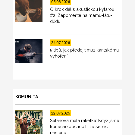
05.08.2026
O krok dál s akustickou kytarou
#2: Zapomeňte na mámu-tátu-
dědu
24.07.2026
5 tipů, jak předejít muzikantskému
vyhoření
KOMUNITA
22.07.2026
Satanova malá raketka: Když jsme
konečně pochopili, že se nic
nestane