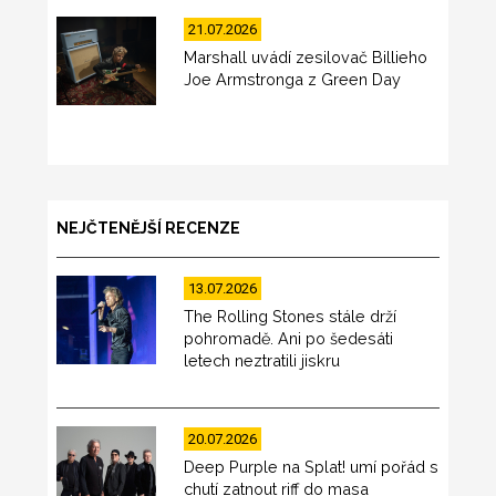
21.07.2026
Marshall uvádí zesilovač Billieho
Joe Armstronga z Green Day
NEJČTENĚJŠÍ RECENZE
13.07.2026
The Rolling Stones stále drží
pohromadě. Ani po šedesáti
letech neztratili jiskru
20.07.2026
Deep Purple na Splat! umí pořád s
chutí zatnout riff do masa