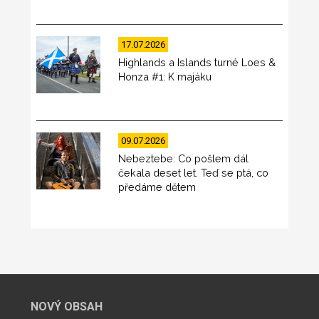
17.07.2026
Highlands a Islands turné Loes &
Honza #1: K majáku
09.07.2026
Nebeztebe: Co pošlem dál
čekala deset let. Teď se ptá, co
předáme dětem
NOVÝ OBSAH