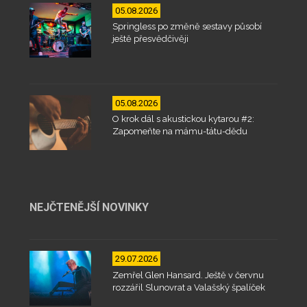
05.08.2026
Springless po změně sestavy působí
ještě přesvědčivěji
05.08.2026
O krok dál s akustickou kytarou #2:
Zapomeňte na mámu-tátu-dědu
NEJČTENĚJŠÍ NOVINKY
29.07.2026
Zemřel Glen Hansard. Ještě v červnu
rozzářil Slunovrat a Valašský špalíček