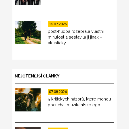
15.07.2026
post-hudba rozebrala vlastní
minulost a sestavila ji jinak –
akusticky
NEJČTENĚJŠÍ ČLÁNKY
07.08.2026
5 kritických názorů, které mohou
pocuchat muzikantské ego