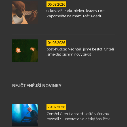
05.08.2026
O krok dál s akustickou kytarou #2:
Zapomeňte na mámu-tátu-dědu
04.08.2026
post-hudba: Nechtěli jsme bestof. Chtěli
jsme dát písním nový život
NEJČTENĚJŠÍ NOVINKY
29.07.2026
Zemřel Glen Hansard. Ještě v červnu
rozzářil Slunovrat a Valašský špalíček