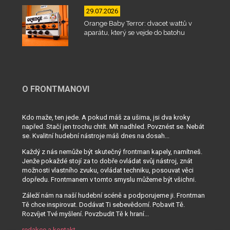
29.07.2026
Orange Baby Terror: dvacet wattů v
aparátu, který se vejde do batohu
O FRONTMANOVI
Kdo maže, ten jede. A pokud máš za ušima, jsi dva kroky
napřed. Stačí jen trochu chtít. Mít nadhled. Povznést se. Nebát
se. Kvalitní hudební nástroje máš dnes na dosah...
Každý z nás nemůže být skutečný frontman kapely, namítneš.
Jenže pokaždé stojí za to dobře ovládat svůj nástroj, znát
možnosti vlastního zvuku, ovládat techniku, posouvat věci
dopředu. Frontmanem v tomto smyslu můžeme být všichni.
Záleží nám na naší hudební scéně a podporujeme ji. Frontman
Tě chce inspirovat. Dodávat Ti sebevědomí. Pobavit Tě.
Rozvíjet Tvé myšlení. Povzbudit Tě k hraní...
redakce a kontakt