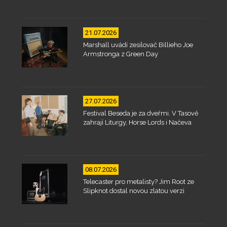
21.07.2026
Marshall uvádí zesilovač Billieho Joe
Armstronga z Green Day
27.07.2026
Festival Beseda je za dveřmi. V Tasově
zahrají Liturgy, Horse Lords i Načeva
08.07.2026
Telecaster pro metalisty? Jim Root ze
Slipknot dostal novou zlatou verzi