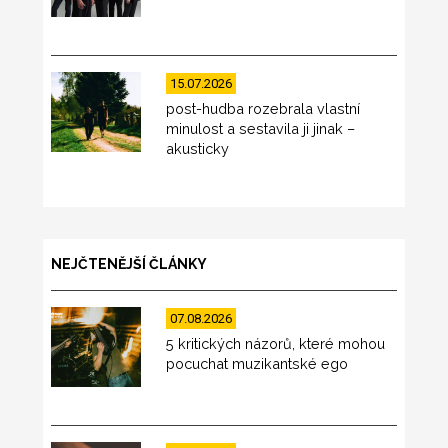
15.07.2026
post-hudba rozebrala vlastní
minulost a sestavila ji jinak –
akusticky
NEJČTENĚJŠÍ ČLÁNKY
07.08.2026
5 kritických názorů, které mohou
pocuchat muzikantské ego