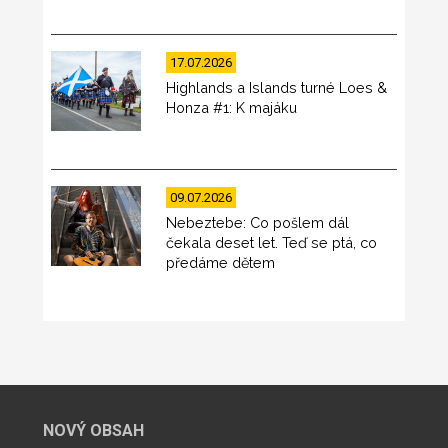
17.07.2026
Highlands a Islands turné Loes &
Honza #1: K majáku
09.07.2026
Nebeztebe: Co pošlem dál
čekala deset let. Teď se ptá, co
předáme dětem
NOVÝ OBSAH