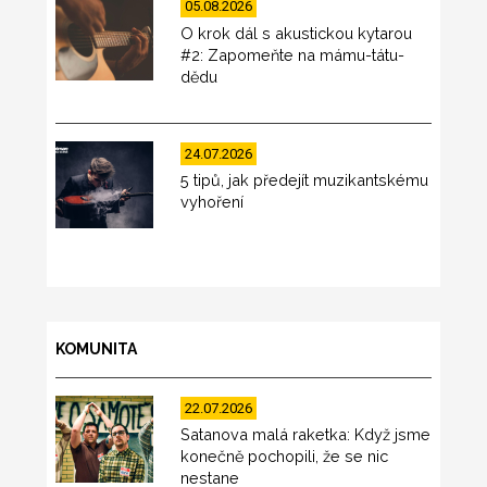
05.08.2026
O krok dál s akustickou kytarou
#2: Zapomeňte na mámu-tátu-
dědu
24.07.2026
5 tipů, jak předejít muzikantskému
vyhoření
KOMUNITA
22.07.2026
Satanova malá raketka: Když jsme
konečně pochopili, že se nic
nestane