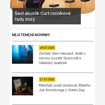
Šest akustik Cort ročníkové
řady 2023
NEJČTENĚJŠÍ NOVINKY
29.07.2026
Zemřel Glen Hansard. Ještě v
červnu rozzářil Slunovrat a
Valašský špalíček
21.07.2026
Marshall uvádí zesilovač Billieho
Joe Armstronga z Green Day