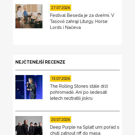
27.07.2026
Festival Beseda je za dveřmi. V
Tasově zahrají Liturgy, Horse
Lords i Načeva
NEJČTENĚJŠÍ RECENZE
13.07.2026
The Rolling Stones stále drží
pohromadě. Ani po šedesáti
letech neztratili jiskru
20.07.2026
Deep Purple na Splat! umí pořád s
chutí zatnout riff do masa