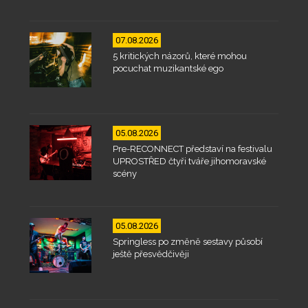
07.08.2026
5 kritických názorů, které mohou
pocuchat muzikantské ego
05.08.2026
Pre-RECONNECT představí na festivalu
UPROSTŘED čtyři tváře jihomoravské
scény
05.08.2026
Springless po změně sestavy působí
ještě přesvědčivěji