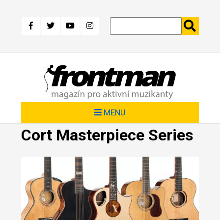
Přejít
k
hlavnímu
obsahu
MENU
Cort Masterpiece Series