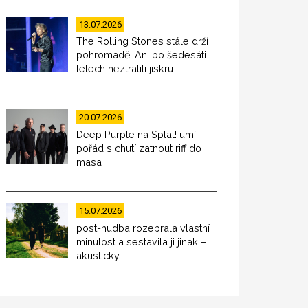
13.07.2026
The Rolling Stones stále drží
pohromadě. Ani po šedesáti
letech neztratili jiskru
20.07.2026
Deep Purple na Splat! umí
pořád s chutí zatnout riff do
masa
15.07.2026
post-hudba rozebrala vlastní
minulost a sestavila ji jinak –
akusticky