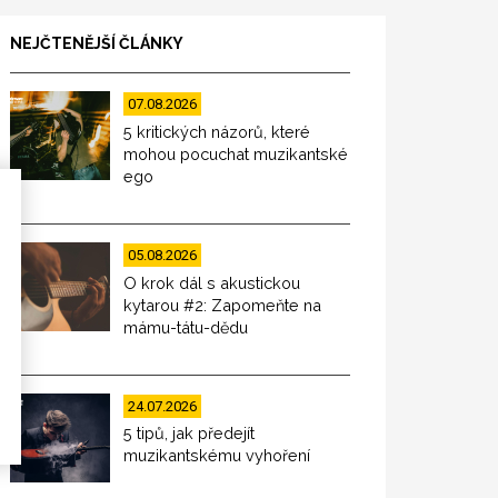
NEJČTENĚJŠÍ ČLÁNKY
07.08.2026
5 kritických názorů, které
mohou pocuchat muzikantské
ego
05.08.2026
O krok dál s akustickou
kytarou #2: Zapomeňte na
mámu-tátu-dědu
24.07.2026
5 tipů, jak předejít
muzikantskému vyhoření