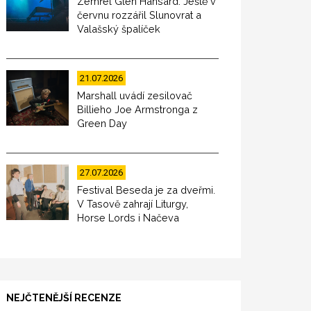
Zemřel Glen Hansard. Ještě v
červnu rozzářil Slunovrat a
Valašský špalíček
21.07.2026
Marshall uvádí zesilovač
Billieho Joe Armstronga z
Green Day
27.07.2026
Festival Beseda je za dveřmi.
V Tasově zahrají Liturgy,
Horse Lords i Načeva
NEJČTENĚJŠÍ RECENZE