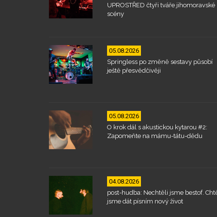
UPROSTŘED čtyři tváře jihomoravské
scény
05.08.2026
Springless po změně sestavy působí
ještě přesvědčivěji
05.08.2026
O krok dál s akustickou kytarou #2:
Zapomeňte na mámu-tátu-dědu
04.08.2026
post-hudba: Nechtěli jsme bestof. Chtě
jsme dát písním nový život