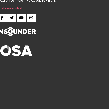
zvíjet Tvé myšlení. Povzbudit Tě k hraní...
dakce a kontakt