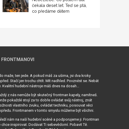
čekala deset let. Teď se ptá,
co předáme dětem
 FRONTMANOVI
o maže, ten jede. A pokud máš za ušima, jsi dva kroky
před. Stačí jen trochu chtít. Mít nadhled. Povznést se. Nebát
. Kvalitní hudební nástroje máš dnes na dosah...
ždý z nás nemůže být skutečný frontman kapely, namítneš.
nže pokaždé stojí za to dobře ovládat svůj nástroj, znát
žnosti vlastního zvuku, ovládat techniku, posouvat věci
opředu. Frontmanem v tomto smyslu můžeme být všichni.
leží nám na naší hudební scéně a podporujeme ji. Frontman
 chce inspirovat. Dodávat Ti sebevědomí. Pobavit Tě.