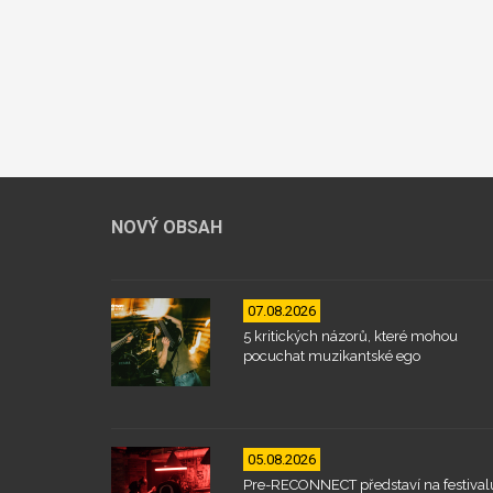
NOVÝ OBSAH
07.08.2026
5 kritických názorů, které mohou
pocuchat muzikantské ego
05.08.2026
Pre-RECONNECT představí na festival