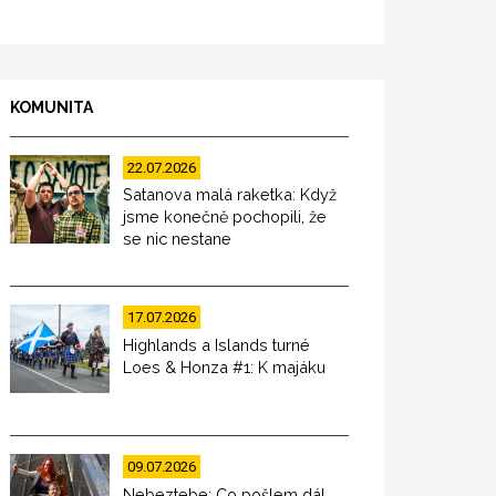
KOMUNITA
22.07.2026
Satanova malá raketka: Když
jsme konečně pochopili, že
se nic nestane
17.07.2026
Highlands a Islands turné
Loes & Honza #1: K majáku
09.07.2026
Nebeztebe: Co pošlem dál