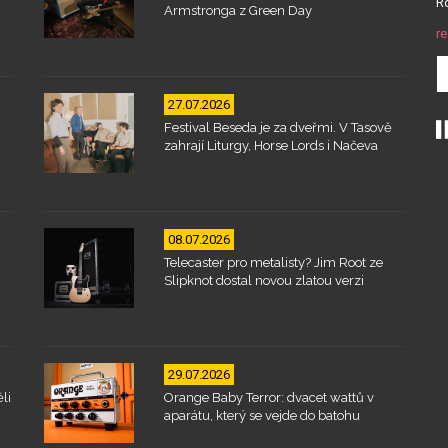
Ro
Armstronga z Green Day
re
27.07.2026
Festival Beseda je za dveřmi. V Tasově
zahrají Liturgy, Horse Lords i Načeva
08.07.2026
Telecaster pro metalisty? Jim Root ze
Slipknot dostal novou zlatou verzi
29.07.2026
li
Orange Baby Terror: dvacet wattů v
aparátu, který se vejde do batohu