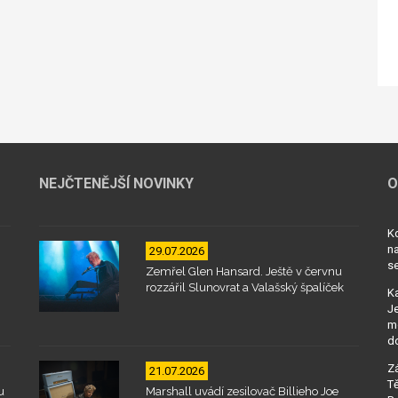
NEJČTENĚJŠÍ NOVINKY
O
Kd
na
29.07.2026
se
Zemřel Glen Hansard. Ještě v červnu
rozzářil Slunovrat a Valašský špalíček
Ka
Je
mo
d
Zá
21.07.2026
Tě
u
Marshall uvádí zesilovač Billieho Joe