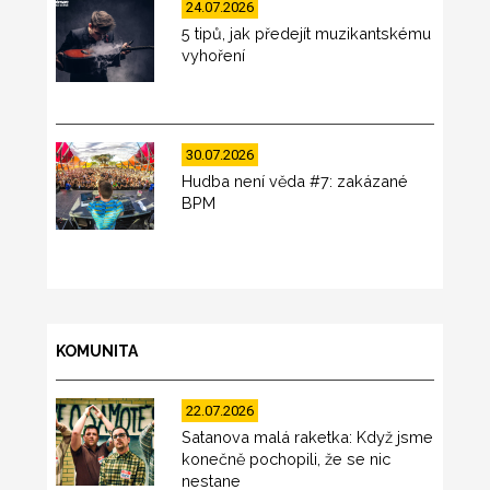
24.07.2026
5 tipů, jak předejít muzikantskému
vyhoření
30.07.2026
Hudba není věda #7: zakázané
BPM
KOMUNITA
22.07.2026
Satanova malá raketka: Když jsme
konečně pochopili, že se nic
nestane