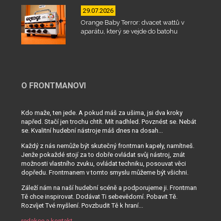
29.07.2026
Orange Baby Terror: dvacet wattů v
aparátu, který se vejde do batohu
O FRONTMANOVI
Kdo maže, ten jede. A pokud máš za ušima, jsi dva kroky
napřed. Stačí jen trochu chtít. Mít nadhled. Povznést se. Nebát
se. Kvalitní hudební nástroje máš dnes na dosah...
Každý z nás nemůže být skutečný frontman kapely, namítneš.
Jenže pokaždé stojí za to dobře ovládat svůj nástroj, znát
možnosti vlastního zvuku, ovládat techniku, posouvat věci
dopředu. Frontmanem v tomto smyslu můžeme být všichni.
Záleží nám na naší hudební scéně a podporujeme ji. Frontman
Tě chce inspirovat. Dodávat Ti sebevědomí. Pobavit Tě.
Rozvíjet Tvé myšlení. Povzbudit Tě k hraní...
redakce a kontakt