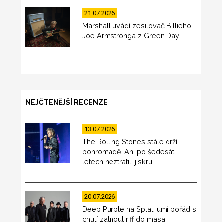
21.07.2026
Marshall uvádí zesilovač Billieho
Joe Armstronga z Green Day
NEJČTENĚJŠÍ RECENZE
13.07.2026
The Rolling Stones stále drží
pohromadě. Ani po šedesáti
letech neztratili jiskru
20.07.2026
Deep Purple na Splat! umí pořád s
chutí zatnout riff do masa