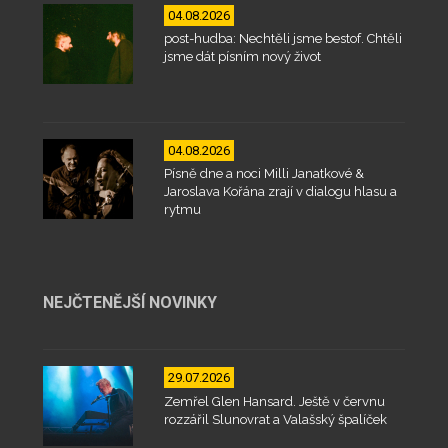
04.08.2026
post-hudba: Nechtěli jsme bestof. Chtěli
jsme dát písním nový život
04.08.2026
Písně dne a noci Milli Janatkové &
Jaroslava Kořána zrají v dialogu hlasu a
rytmu
NEJČTENĚJŠÍ NOVINKY
29.07.2026
Zemřel Glen Hansard. Ještě v červnu
rozzářil Slunovrat a Valašský špalíček