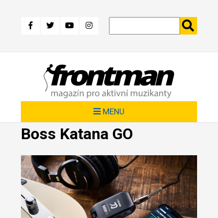
Přejít
k
hlavnímu
obsahu
MENU
Boss Katana GO