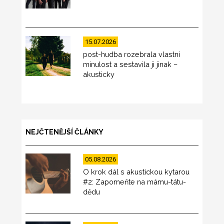
15.07.2026
post-hudba rozebrala vlastní
minulost a sestavila ji jinak –
akusticky
NEJČTENĚJŠÍ ČLÁNKY
05.08.2026
O krok dál s akustickou kytarou
#2: Zapomeňte na mámu-tátu-
dědu