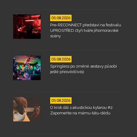
05.08.2026
Pre-RECONNECT představí na festivalu
UPROSTŘED čtyři tváře jihomoravské
scény
05.08.2026
Springless po změně sestavy působí
ještě přesvědčivěji
05.08.2026
O krok dál s akustickou kytarou #2:
Zapomeňte na mámu-tátu-dědu