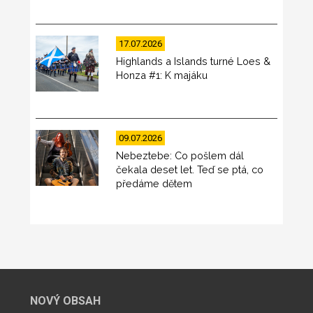
17.07.2026
Highlands a Islands turné Loes &
Honza #1: K majáku
09.07.2026
Nebeztebe: Co pošlem dál
čekala deset let. Teď se ptá, co
předáme dětem
NOVÝ OBSAH