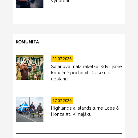
vyhoření
KOMUNITA
22.07.2026
Satanova malá raketka: Když jsme
konečně pochopili, že se nic
nestane
17.07.2026
Highlands a Islands turné Loes &
Honza #1: K majáku