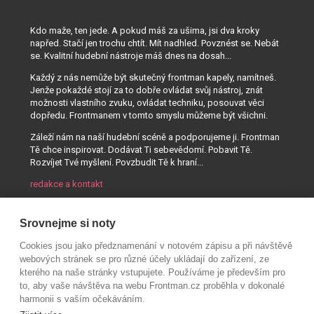
Kdo maže, ten jede. A pokud máš za ušima, jsi dva kroky
napřed. Stačí jen trochu chtít. Mít nadhled. Povznést se. Nebát
se. Kvalitní hudební nástroje máš dnes na dosah...
Každý z nás nemůže být skutečný frontman kapely, namítneš.
Jenže pokaždé stojí za to dobře ovládat svůj nástroj, znát
možnosti vlastního zvuku, ovládat techniku, posouvat věci
dopředu. Frontmanem v tomto smyslu můžeme být všichni.
Záleží nám na naší hudební scéně a podporujeme ji. Frontman
Tě chce inspirovat. Dodávat Ti sebevědomí. Pobavit Tě.
Rozvíjet Tvé myšlení. Povzbudit Tě k hraní...
redakce a kontakt
Srovnejme si noty
Cookies jsou jako předznamenání v notovém zápisu a při návštěvě
webových stránek se pro různé účely ukládají do zařízení, ze
kterého na naše stránky vstupujete. Používáme je především pro
to, aby vaše návštěva na webu Frontman.cz proběhla v dokonalé
harmonii s vaším očekáváním.