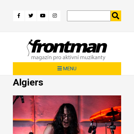
Přejít
k
hlavnímu
obsahu
MENU
Algiers