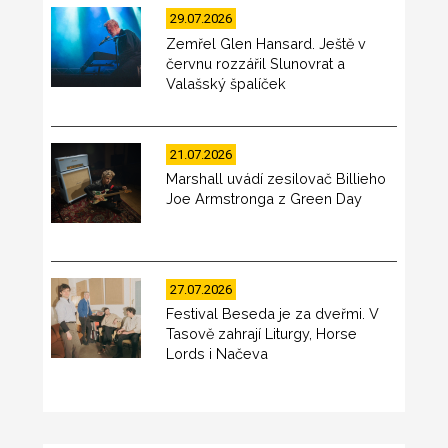
29.07.2026
Zemřel Glen Hansard. Ještě v
červnu rozzářil Slunovrat a
Valašský špalíček
21.07.2026
Marshall uvádí zesilovač Billieho
Joe Armstronga z Green Day
27.07.2026
Festival Beseda je za dveřmi. V
Tasově zahrají Liturgy, Horse
Lords i Načeva