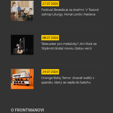
27.07.2026
Festival Beseda je za dveřmi. V Tasově
zahrají Liturgy, Horse Lords i Načeva
08.07.2026
Telecaster pro metalisty? Jim Root ze
Slipknot dostal novou zlatou verzi
29.07.2026
Orange Baby Terror: dvacet wattů v
aparátu, který se vejde do batohu
O FRONTMANOVI