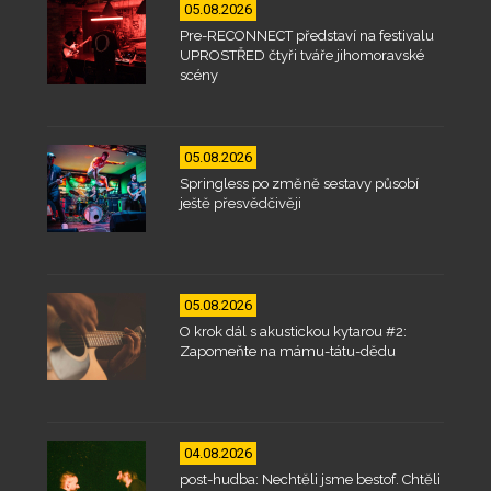
05.08.2026
Pre-RECONNECT představí na festivalu
UPROSTŘED čtyři tváře jihomoravské
scény
05.08.2026
Springless po změně sestavy působí
ještě přesvědčivěji
05.08.2026
O krok dál s akustickou kytarou #2:
Zapomeňte na mámu-tátu-dědu
04.08.2026
post-hudba: Nechtěli jsme bestof. Chtěli