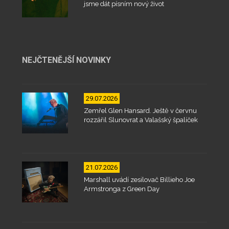
jsme dát písním nový život
NEJČTENĚJŠÍ NOVINKY
29.07.2026
Zemřel Glen Hansard. Ještě v červnu
rozzářil Slunovrat a Valašský špalíček
21.07.2026
Marshall uvádí zesilovač Billieho Joe
Armstronga z Green Day