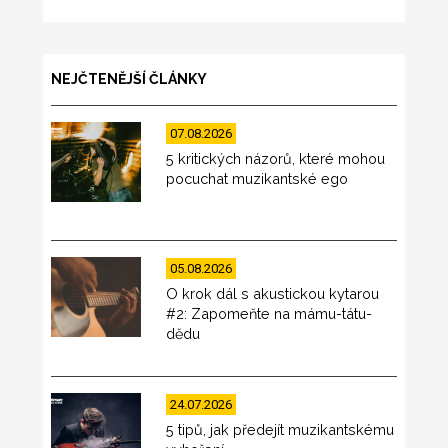
NEJČTENĚJŠÍ ČLÁNKY
07.08.2026
5 kritických názorů, které mohou
pocuchat muzikantské ego
05.08.2026
O krok dál s akustickou kytarou
#2: Zapomeňte na mámu-tátu-
dědu
24.07.2026
5 tipů, jak předejít muzikantskému