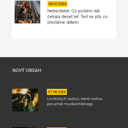
09.07.2026
Nebeztebe: Co pošlem dál
čekala deset let. Teď se ptá, co
předáme dětem
NOVÝ OBSAH
07.08.2026
5 kritických názorů, které mohou
pocuchat muzikantské ego