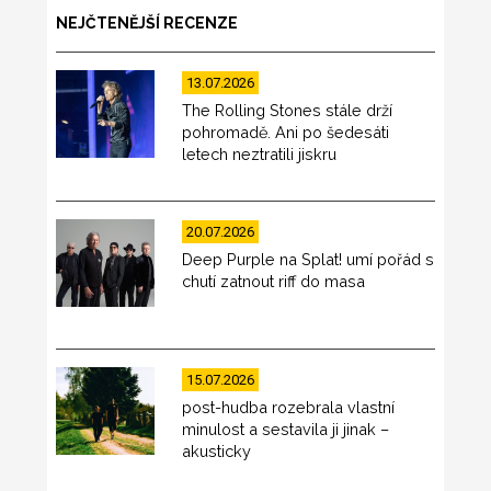
NEJČTENĚJŠÍ RECENZE
13.07.2026
The Rolling Stones stále drží
pohromadě. Ani po šedesáti
letech neztratili jiskru
20.07.2026
Deep Purple na Splat! umí pořád s
chutí zatnout riff do masa
15.07.2026
post-hudba rozebrala vlastní
minulost a sestavila ji jinak –
akusticky