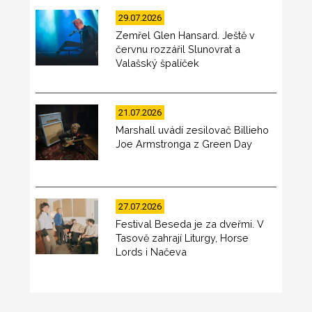
29.07.2026
Zemřel Glen Hansard. Ještě v
červnu rozzářil Slunovrat a
Valašský špalíček
21.07.2026
Marshall uvádí zesilovač Billieho
Joe Armstronga z Green Day
27.07.2026
Festival Beseda je za dveřmi. V
Tasově zahrají Liturgy, Horse
Lords i Načeva