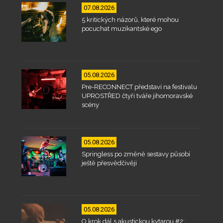
07.08.2026
5 kritických názorů, které mohou
pocuchat muzikantské ego
05.08.2026
Pre-RECONNECT představí na festivalu
UPROSTŘED čtyři tváře jihomoravské
scény
05.08.2026
Springless po změně sestavy působí
ještě přesvědčivěji
05.08.2026
O krok dál s akustickou kytarou #2: