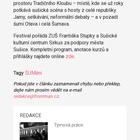
prostoru Tradičního Kloubu – místě, kde se už roky
potkává sušická scéna s hosty z celé republiky.
Jamy, setkávání, neformální debaty – a v pozadí
šumí Otava i celá Šumava.
Festival pořádá ZUŠ Františka Stupky a Sušické
kulturní centrum Sirkus za podpory města
Sušice. Kompletní program, anotace kurzů a
přihlášky najdete online
zde
.
Tagy
ŠUMění
Pokud jste v článku zaznamenali chybu nebo překlep,
dejte nám prosím vědět na e-mail
redakce@frontman.cz
.
REDAKCE
Týmová práce.