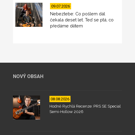
09.07.2026
Nebeztebe: Co pošlem dál
čekala deset let. Teď se ptá, co
předáme dětem
NOVÝ OBSAH
08.08.2026
Hodně Rychlá Recenze: PRS SE Special
Semi-Hollow 2026