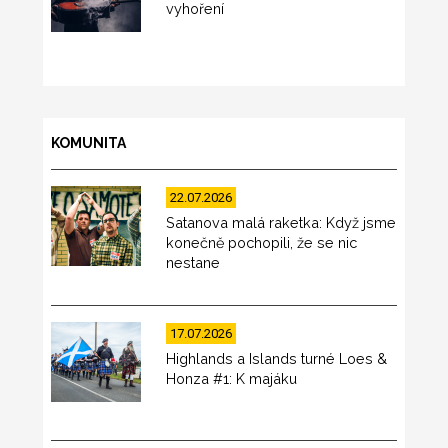
vyhoření
KOMUNITA
22.07.2026
Satanova malá raketka: Když jsme
konečně pochopili, že se nic
nestane
17.07.2026
Highlands a Islands turné Loes &
Honza #1: K majáku