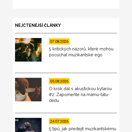
NEJČTENĚJŠÍ ČLÁNKY
07.08.2026
5 kritických názorů, které mohou
pocuchat muzikantské ego
05.08.2026
O krok dál s akustickou kytarou
#2: Zapomeňte na mámu-tátu-
dědu
24.07.2026
5 tipů, jak předejít muzikantskému