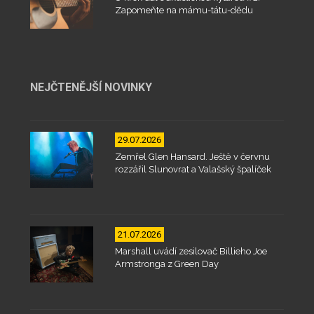
Zapomeňte na mámu-tátu-dědu
NEJČTENĚJŠÍ NOVINKY
29.07.2026
Zemřel Glen Hansard. Ještě v červnu
rozzářil Slunovrat a Valašský špalíček
21.07.2026
Marshall uvádí zesilovač Billieho Joe
Armstronga z Green Day