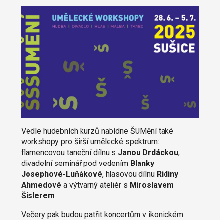
Vedle hudebních kurzů nabídne ŠUMění také
workshopy pro širší umělecké spektrum:
flamencovou taneční dílnu s
Janou Drdáckou
,
divadelní seminář pod vedením
Blanky
Josephové-Luňákové
, hlasovou dílnu
Ridiny
Ahmedové
a výtvarný ateliér s
Miroslavem
Šislerem
.
Večery pak budou patřit koncertům v ikonickém