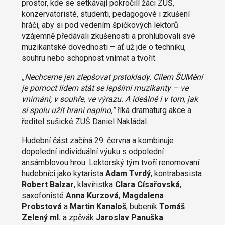
prostor, kde se setkávají pokročilí žáci ZUŠ,
konzervatoristé, studenti, pedagogové i zkušení
hráči, aby si pod vedením špičkových lektorů
vzájemně předávali zkušenosti a prohlubovali své
muzikantské dovednosti – ať už jde o techniku,
souhru nebo schopnost vnímat a tvořit.
„Nechceme jen zlepšovat prstoklady. Cílem ŠUMění
je pomoct lidem stát se lepšími muzikanty – ve
vnímání, v souhře, ve výrazu. A ideálně i v tom, jak
si spolu užít hraní naplno,“
říká dramaturg akce a
ředitel sušické ZUŠ Daniel Nakládal.
Hudební část začíná 29. června a kombinuje
dopolední individuální výuku s odpolední
ansámblovou hrou. Lektorský tým tvoří renomovaní
hudebníci jako kytarista
Adam Tvrdý
, kontrabasista
Robert Balzar
, klavíristka
Clara Císařovská
,
saxofonisté
Anna Kurzová
,
Magdalena
Probstová
a
Martin Kanaloš
, bubeník
Tomáš
Zelený ml.
a zpěvák
Jaroslav Panuška
.