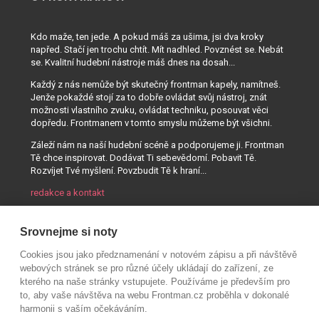
Kdo maže, ten jede. A pokud máš za ušima, jsi dva kroky
napřed. Stačí jen trochu chtít. Mít nadhled. Povznést se. Nebát
se. Kvalitní hudební nástroje máš dnes na dosah...
Každý z nás nemůže být skutečný frontman kapely, namítneš.
Jenže pokaždé stojí za to dobře ovládat svůj nástroj, znát
možnosti vlastního zvuku, ovládat techniku, posouvat věci
dopředu. Frontmanem v tomto smyslu můžeme být všichni.
Záleží nám na naší hudební scéně a podporujeme ji. Frontman
Tě chce inspirovat. Dodávat Ti sebevědomí. Pobavit Tě.
Rozvíjet Tvé myšlení. Povzbudit Tě k hraní...
redakce a kontakt
Srovnejme si noty
Cookies jsou jako předznamenání v notovém zápisu a při návštěvě
webových stránek se pro různé účely ukládají do zařízení, ze
kterého na naše stránky vstupujete. Používáme je především pro
to, aby vaše návštěva na webu Frontman.cz proběhla v dokonalé
harmonii s vaším očekáváním.