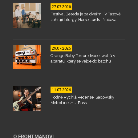
27.07.2026
Festival Beseda je za dveřmi. V Tasově
zahrají Liturgy, Horse Lords i Načeva
29.07.2026
Orange Baby Terror: dvacet wattů v
aparátu, který se vejde do batohu
11.07.2026
Hodně Rychlá Recenze: Sadowsky
MetroLine 21 J-Bass
O FRONTMANOVI