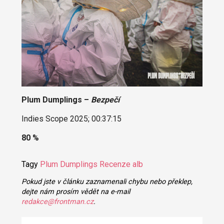
Plum Dumplings –
Bezpečí
Indies Scope 2025; 00:37:15
80 %
Tagy
Plum Dumplings
Recenze alb
Pokud jste v článku zaznamenali chybu nebo překlep,
dejte nám prosím vědět na e-mail
redakce@frontman.cz
.