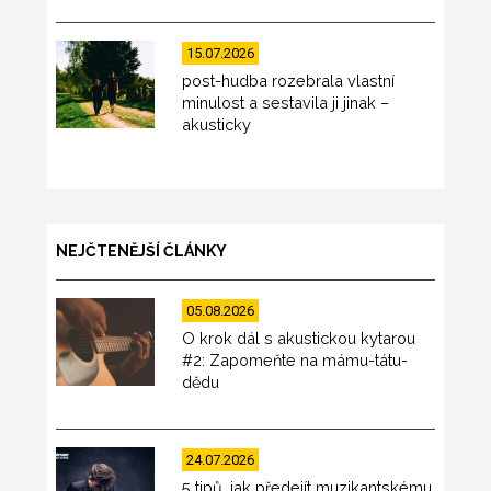
15.07.2026
post-hudba rozebrala vlastní
minulost a sestavila ji jinak –
akusticky
NEJČTENĚJŠÍ ČLÁNKY
05.08.2026
O krok dál s akustickou kytarou
#2: Zapomeňte na mámu-tátu-
dědu
24.07.2026
5 tipů, jak předejít muzikantskému