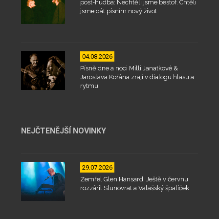
post-hudba: Nechtěli jsme bestof. Chtěli
jsme dát písním nový život
04.08.2026
Písně dne a noci Milli Janatkové &
Jaroslava Kořána zrají v dialogu hlasu a
rytmu
NEJČTENĚJŠÍ NOVINKY
29.07.2026
Zemřel Glen Hansard. Ještě v červnu
rozzářil Slunovrat a Valašský špalíček