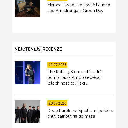
Marshall uvádí zesilovač Billieho
Joe Armstronga z Green Day
NEJČTENĚJŠÍ RECENZE
13.07.2026
The Rolling Stones stále drží
pohromadě. Ani po šedesáti
letech neztratili jiskru
20.07.2026
Deep Purple na Splat! umí pořád s
chutí zatnout riff do masa