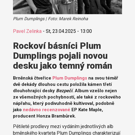
Plum Dumplings | Foto: Marek Reinoha
Pavel Zelinka
-
St, 23.04.2025 - 13:00
Rockoví básníci Plum
Dumplings pojali novou
desku jako temný román
Brněnská čtveřice
Plum Dumplings
na svou téměř
dvě dekády dlouhou cestu položila kámen třetí
dlouhohrající desky
Bezpečí
. Album vzešlo nejen
ze všemožných pochybností, ale také z rockového
nápřahu, který podivuhodně kultivoval, podobně
jako
nedávno recenzované
EP Kate Maple,
producent Honza Brambůrek.
Pětileté prodlevy mezi vydáním jednotlivých alb
brněnského kvarteta Plum Dumplings charakterizují