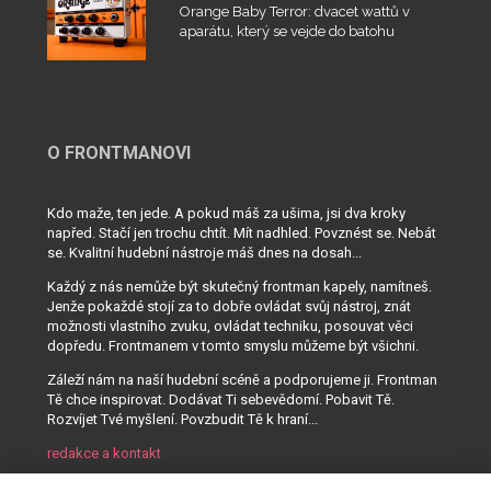
Orange Baby Terror: dvacet wattů v
aparátu, který se vejde do batohu
O FRONTMANOVI
Kdo maže, ten jede. A pokud máš za ušima, jsi dva kroky
napřed. Stačí jen trochu chtít. Mít nadhled. Povznést se. Nebát
se. Kvalitní hudební nástroje máš dnes na dosah...
Každý z nás nemůže být skutečný frontman kapely, namítneš.
Jenže pokaždé stojí za to dobře ovládat svůj nástroj, znát
možnosti vlastního zvuku, ovládat techniku, posouvat věci
dopředu. Frontmanem v tomto smyslu můžeme být všichni.
Záleží nám na naší hudební scéně a podporujeme ji. Frontman
Tě chce inspirovat. Dodávat Ti sebevědomí. Pobavit Tě.
Rozvíjet Tvé myšlení. Povzbudit Tě k hraní...
redakce a kontakt