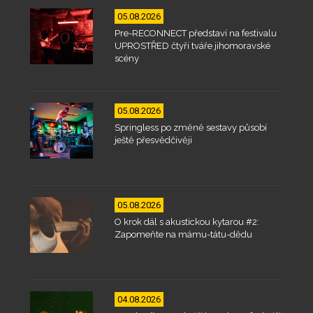
05.08.2026
Pre-RECONNECT představí na festivalu
UPROSTŘED čtyři tváře jihomoravské
scény
05.08.2026
Springless po změně sestavy působí
ještě přesvědčivěji
05.08.2026
O krok dál s akustickou kytarou #2:
Zapomeňte na mámu-tátu-dědu
04.08.2026