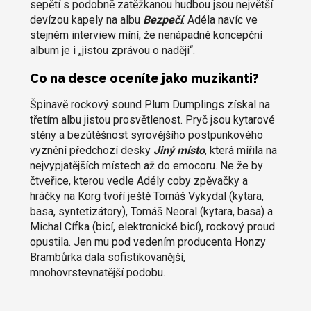
sepětí s podobně zatěžkanou hudbou jsou největší
devízou kapely na albu
Bezpečí
. Adéla navíc ve
stejném interview míní, že nenápadně koncepční
album je i „jistou zprávou o naději“.
Co na desce oceníte jako muzikanti?
Špinavě rockový sound Plum Dumplings získal na
třetím albu jistou prosvětlenost. Pryč jsou kytarové
stěny a bezútěšnost syrovějšího postpunkového
vyznění předchozí desky
Jiný místo
, která mířila na
nejvypjatějších místech až do emocoru. Ne že by
čtveřice, kterou vedle Adély coby zpěvačky a
hráčky na Korg tvoří ještě Tomáš Vykydal (kytara,
basa, syntetizátory), Tomáš Neoral (kytara, basa) a
Michal Cífka (bicí, elektronické bicí), rockový proud
opustila. Jen mu pod vedením producenta Honzy
Brambůrka dala sofistikovanější,
mnohovrstevnatější podobu.