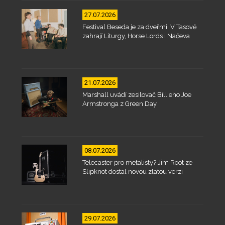
27.07.2026
Festival Beseda je za dveřmi. V Tasově
zahrají Liturgy, Horse Lords i Načeva
21.07.2026
Marshall uvádí zesilovač Billieho Joe
Armstronga z Green Day
08.07.2026
Telecaster pro metalisty? Jim Root ze
Slipknot dostal novou zlatou verzi
29.07.2026