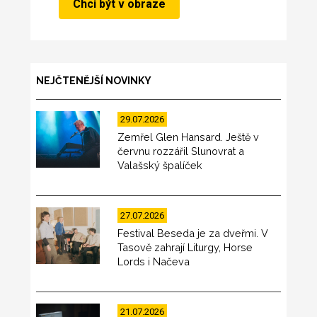
NEJČTENĚJŠÍ NOVINKY
29.07.2026
Zemřel Glen Hansard. Ještě v
červnu rozzářil Slunovrat a
Valašský špalíček
27.07.2026
Festival Beseda je za dveřmi. V
Tasově zahrají Liturgy, Horse
Lords i Načeva
21.07.2026