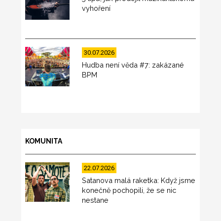
vyhoření
30.07.2026
Hudba není věda #7: zakázané
BPM
KOMUNITA
22.07.2026
Satanova malá raketka: Když jsme
konečně pochopili, že se nic
nestane