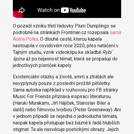
O pozadí vzniku třetí řadovky Plum Dumplings se
podrobně na stránkách Frontman.cz rozepsala
sama
Adéla Polka
. O dlouhé cestě, kterou kapela
nastoupila v covidovém roce 2020, přes natáčení v
Tajným studiu, vznik videoklipu ke skladbě
Rybí
špína
až po nejasnost témat, která se propašují do
jednotlivých písniček kapely.
Existenciální otázky a životě, smrti a ztrátách ale
nevyplynuly pouze z poslední prožité pětiletky.
Sama autorka například v rozhovoru pro FB stránky
Music For Friends přiznává inspiraci literaturou
(Haruki Murakami, Jiří Hájíček, Stanislav Biler a
další) nebo filmovou tvorbou (Peter Greenaway). Ani
v jednom případě se nejedná o jednoduchá témata,
naopak kapela přistupuje bez bázně k řadě hlubších
stigmat. Ta ale nasvěcuje poetickými obrazy. Jejich