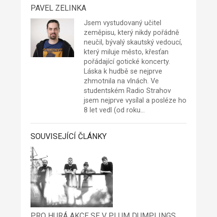
PAVEL ZELINKA
Jsem vystudovaný učitel
zeměpisu, který nikdy pořádně
neučil, bývalý skautský vedoucí,
který miluje město, křesťan
pořádající gotické koncerty.
Láska k hudbě se nejprve
zhmotnila na vlnách. Ve
studentském Radio Strahov
jsem nejprve vysílal a posléze ho
8 let vedl (od roku…
SOUVISEJÍCÍ ČLÁNKY
PRO HURÁ AKCE SE V PLUM DUMPLINGS