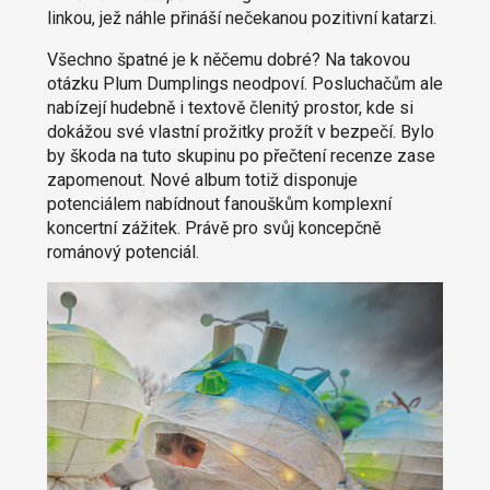
linkou, jež náhle přináší nečekanou pozitivní katarzi.
Všechno špatné je k něčemu dobré? Na takovou
otázku Plum Dumplings neodpoví. Posluchačům ale
nabízejí hudebně i textově členitý prostor, kde si
dokážou své vlastní prožitky prožít v bezpečí. Bylo
by škoda na tuto skupinu po přečtení recenze zase
zapomenout. Nové album totiž disponuje
potenciálem nabídnout fanouškům komplexní
koncertní zážitek. Právě pro svůj koncepčně
románový potenciál.