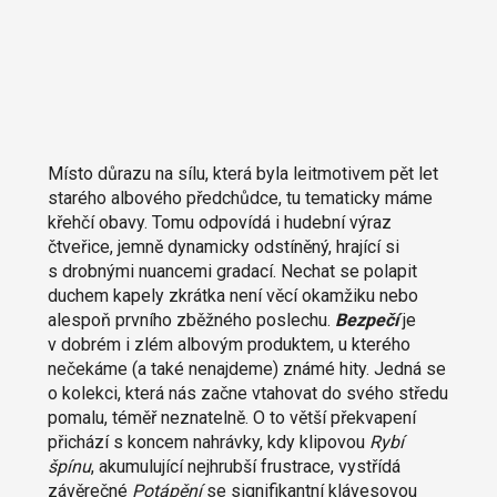
Místo důrazu na sílu, která byla leitmotivem pět let
starého albového předchůdce, tu tematicky máme
křehčí obavy. Tomu odpovídá i hudební výraz
čtveřice, jemně dynamicky odstíněný, hrající si
s drobnými nuancemi gradací. Nechat se polapit
duchem kapely zkrátka není věcí okamžiku nebo
alespoň prvního zběžného poslechu.
Bezpečí
je
v dobrém i zlém albovým produktem, u kterého
nečekáme (a také nenajdeme) známé hity. Jedná se
o kolekci, která nás začne vtahovat do svého středu
pomalu, téměř neznatelně. O to větší překvapení
přichází s koncem nahrávky, kdy klipovou
Rybí
špínu
, akumulující nejhrubší frustrace, vystřídá
závěrečné
Potápění
se signifikantní klávesovou