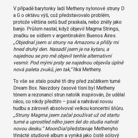
V případě barytonky ladí Metheny nylonové struny D
a G o oktávu výš, což představovalo problém,
protože většina setů buď praskala, nebo zněly jako
banjo. Průlom nastal, když objevil Magma Strings,
značku se sídlem v argentinském Buenos Aires.
„Objednal jsem si struny na Amazonu a přišly mi
hned druhý den. Nasadil jsem je na kytaru, a
najednou se pro mě objevil tenhle alternativní
vesmír. Pod mými prsty se najednou objevila úplně
nová paleta zvuků, jen tak,“
říká Metheny.
To vše se stalo pouhé tři dny před začátkem turné
Dream Box. Navzdory časové tísni byl Metheny
tónem a rezonancí strun natolik inspirován, že udělal
něco, co nikdy předtím – psal a nahrával novou
hudbu a zároveň absolvoval velkou koncertní šňůru.
„Struny Magma jsem začal používat už od startu
turné a uprostřed něho jsem šel do studia nahrát
novou desku.“
MoonDial
představuje Methenyho
třinácté studiové album a vyniká jako čistě sólový