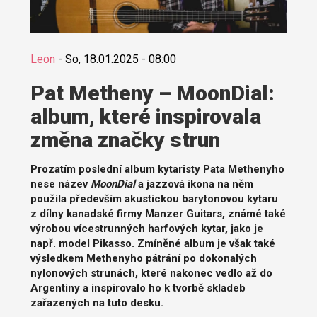
Leon
-
So, 18.01.2025 - 08:00
Pat Metheny – MoonDial:
album, které inspirovala
změna značky strun
Prozatím poslední album kytaristy Pata Methenyho
nese název
MoonDial
a jazzová ikona na něm
použila především akustickou barytonovou kytaru
z dílny kanadské firmy Manzer Guitars, známé také
výrobou vícestrunných harfových kytar, jako je
např. model Pikasso. Zmíněné album je však také
výsledkem Methenyho pátrání po dokonalých
nylonových strunách, které nakonec vedlo až do
Argentiny a inspirovalo ho k tvorbě skladeb
zařazených na tuto desku.