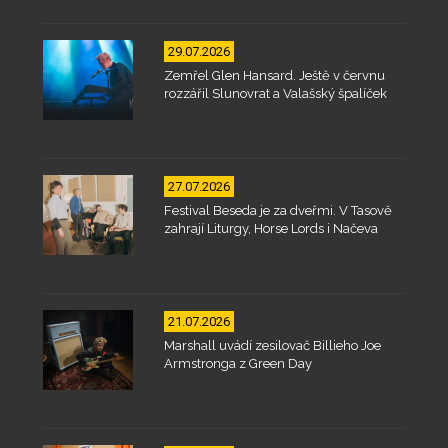
29.07.2026
Zemřel Glen Hansard. Ještě v červnu
rozzářil Slunovrat a Valašský špalíček
27.07.2026
Festival Beseda je za dveřmi. V Tasově
zahrají Liturgy, Horse Lords i Načeva
21.07.2026
Marshall uvádí zesilovač Billieho Joe
Armstronga z Green Day