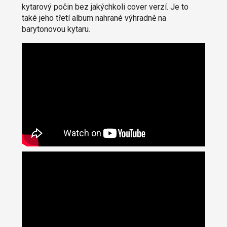
kytarový počin bez jakýchkoli cover verzí. Je to
také jeho třetí album nahrané výhradně na
barytonovou kytaru.