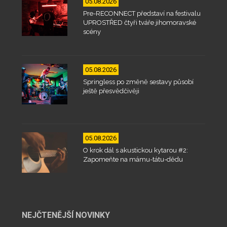
05.08.2026
Pre-RECONNECT představí na festivalu
UPROSTŘED čtyři tváře jihomoravské
scény
05.08.2026
Springless po změně sestavy působí
ještě přesvědčivěji
05.08.2026
O krok dál s akustickou kytarou #2:
Zapomeňte na mámu-tátu-dědu
NEJČTENĚJŠÍ NOVINKY