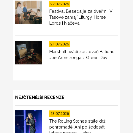
27.07.2026
Festival Beseda je za dveřmi. V
Tasově zahrají Liturgy, Horse
Lords i Načeva
21.07.2026
Marshall uvádí zesilovač Billieho
Joe Armstronga z Green Day
NEJČTENĚJŠÍ RECENZE
13.07.2026
The Rolling Stones stále drží
pohromadě. Ani po šedesáti
letech neztratili jiskru