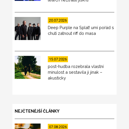
20.07.2026
Deep Purple na Splat! umí pořád s
chutí zatnout riff do masa
15.07.2026
post-hudba rozebrala vlastní
minulost a sestavila ji jinak –
akusticky
NEJČTENĚJŠÍ ČLÁNKY
07.08.2026