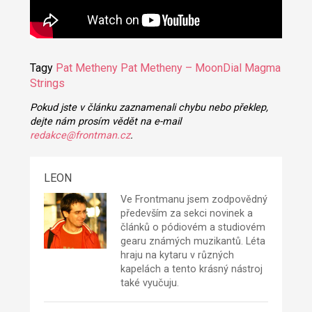
Tagy
Pat Metheny
Pat Metheny – MoonDial
Magma
Strings
Pokud jste v článku zaznamenali chybu nebo překlep,
dejte nám prosím vědět na e-mail
redakce@frontman.cz
.
LEON
Ve Frontmanu jsem zodpovědný
především za sekci novinek a
článků o pódiovém a studiovém
gearu známých muzikantů. Léta
hraju na kytaru v různých
kapelách a tento krásný nástroj
také vyučuju.