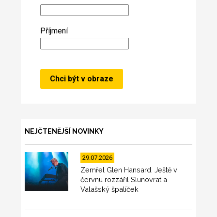
Příjmení
NEJČTENĚJŠÍ NOVINKY
29.07.2026
Zemřel Glen Hansard. Ještě v
červnu rozzářil Slunovrat a
Valašský špalíček