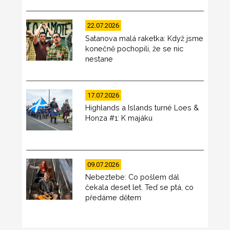
22.07.2026
Satanova malá raketka: Když jsme
konečně pochopili, že se nic
nestane
17.07.2026
Highlands a Islands turné Loes &
Honza #1: K majáku
09.07.2026
Nebeztebe: Co pošlem dál
čekala deset let. Teď se ptá, co
předáme dětem