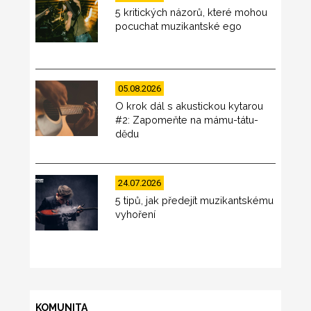
5 kritických názorů, které mohou
pocuchat muzikantské ego
05.08.2026
O krok dál s akustickou kytarou
#2: Zapomeňte na mámu-tátu-
dědu
24.07.2026
5 tipů, jak předejít muzikantskému
vyhoření
KOMUNITA