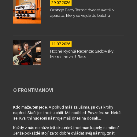
29.07.2026
Orange Baby Terror: dvacet wattů v
aparátu, který se vejde do batohu
11.07.2026
Hodně Rychlá Recenze: Sadowsky
MetroLine 21 J-Bass
O FRONTMANOVI
Kdo maže, ten jede. A pokud máš za ušima, jsi dva kroky
napřed. Stačí jen trochu chtít. Mít nadhled. Povznést se. Nebát
se. Kvalitní hudební nástroje máš dnes na dosah...
Každý z nás nemůže být skutečný frontman kapely, namítneš.
Jenže pokaždé stojí za to dobře ovládat svůj nástroj, znát