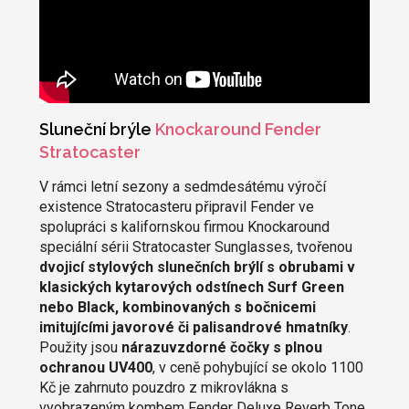
Sluneční brýle
Knockaround Fender
Stratocaster
V rámci letní sezony a sedmdesátému výročí
existence Stratocasteru připravil Fender ve
spolupráci s kalifornskou firmou Knockaround
speciální sérii Stratocaster Sunglasses, tvořenou
dvojicí stylových slunečních brýlí s obrubami v
klasických kytarových odstínech Surf Green
nebo Black, kombinovaných s bočnicemi
imitujícími javorové či palisandrové hmatníky
.
Použity jsou
nárazuvzdorné čočky s plnou
ochranou UV400
, v ceně pohybující se okolo 1100
Kč je zahrnuto pouzdro z mikrovlákna s
vyobrazeným kombem Fender Deluxe Reverb Tone