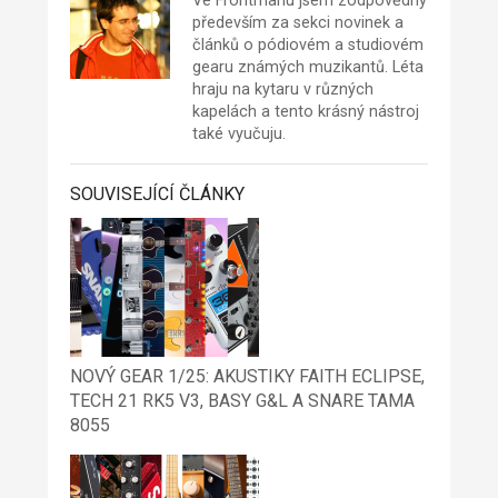
Ve Frontmanu jsem zodpovědný
především za sekci novinek a
článků o pódiovém a studiovém
gearu známých muzikantů. Léta
hraju na kytaru v různých
kapelách a tento krásný nástroj
také vyučuju.
SOUVISEJÍCÍ ČLÁNKY
NOVÝ GEAR 1/25: AKUSTIKY FAITH ECLIPSE,
TECH 21 RK5 V3, BASY G&L A SNARE TAMA
8055