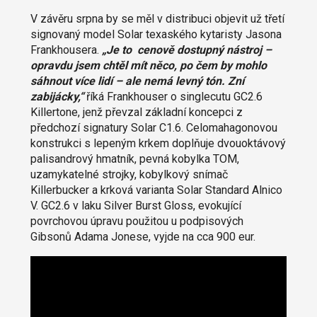
V závěru srpna by se měl v distribuci objevit už třetí
signovaný model Solar texaského kytaristy Jasona
Frankhousera.
„Je to cenově dostupný nástroj –
opravdu jsem chtěl mít něco, po čem by mohlo
sáhnout více lidí – ale nemá levný tón. Zní
zabijácky,“
říká Frankhouser o singlecutu GC2.6
Killertone, jenž převzal základní koncepci z
předchozí signatury Solar C1.6. Celomahagonovou
konstrukci s lepeným krkem doplňuje dvouoktávový
palisandrový hmatník, pevná kobylka TOM,
uzamykatelné strojky, kobylkový snímač
Killerbucker a krková varianta Solar Standard Alnico
V. GC2.6 v laku Silver Burst Gloss, evokující
povrchovou úpravu použitou u podpisových
Gibsonů Adama Jonese, vyjde na cca 900 eur.