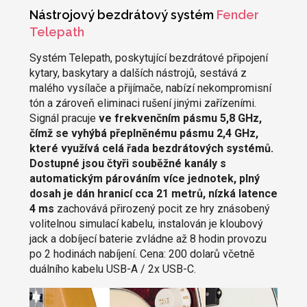
Nástrojový bezdrátový systém
Fender
Telepath
Systém Telepath, poskytující bezdrátové připojení
kytary, baskytary a dalších nástrojů, sestává z
malého vysílače a přijímače, nabízí nekompromisní
tón a zároveň eliminaci rušení jinými zařízeními.
Signál pracuje
ve frekvenčním pásmu 5,8 GHz,
čímž se vyhýbá přeplněnému pásmu 2,4 GHz,
které využívá celá řada bezdrátových systémů.
Dostupné jsou čtyři souběžné kanály s
automatickým párováním více jednotek, plný
dosah je dán hranicí cca 21 metrů, nízká latence
4 ms
zachovává přirozený pocit ze hry znásobený
volitelnou simulací kabelu, instalován je kloubový
jack a dobíjecí baterie zvládne až 8 hodin provozu
po 2 hodinách nabíjení. Cena: 200 dolarů včetně
duálního kabelu USB-A / 2x USB-C.