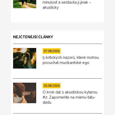
minulost a sestavila ji jinak –
akusticky
NEJČTENĚJŠÍ ČLÁNKY
07.08.2026
5 kritických názorů, které mohou
pocuchat muzikantské ego
05.08.2026
O krok dál s akustickou kytarou
#2: Zapomeňte na mámu-tátu-
dědu