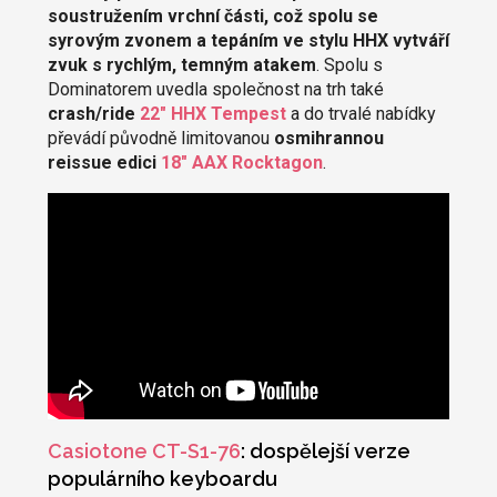
soustružením vrchní části, což spolu se
syrovým zvonem a tepáním ve stylu HHX vytváří
zvuk s rychlým, temným atakem
. Spolu s
Dominatorem uvedla společnost na trh také
crash/ride
22" HHX Tempest
a do trvalé nabídky
převádí původně limitovanou
osmihrannou
reissue edici
18" AAX Rocktagon
.
Casiotone CT-S1-76
: dospělejší verze
populárního keyboardu