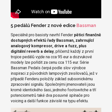
5 pedálů Fender z nové edice
Bassman
Speciálně pro basisty navrhl Fender
pětici finančně
dostupných efektů řady Bassman, zahrnující
analogový kompresor, drive a fuzz, plus
digitální reverb a delay
, přičemž každý z první
trojice pedálů vyjde na cca 95 eur a dozvukové
modely lze pořídit za cenu cca 115 eur. Série
Bassman Pedals čerpá podle slov výrobce
inspiraci z původních lampových zesilovačů, jež v
případě Fenderu položily základ subsonickému
zpracování signálu. Společnými jmenovateli jsou
kromě identického šasi, jednoho footswitche a tří
potenciometrů také dva posuvné spínače pro
voicing a další funkce závislé na typu efektu.