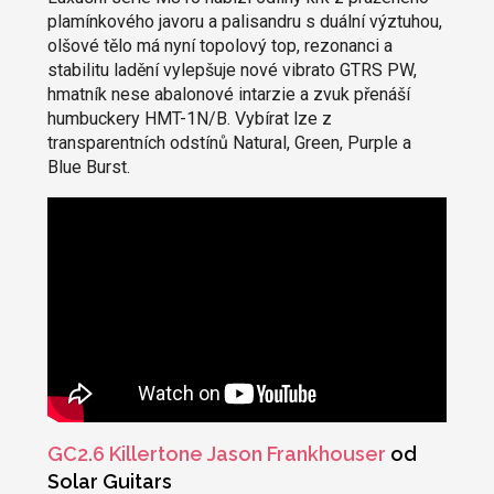
plamínkového javoru a palisandru s duální výztuhou,
olšové tělo má nyní topolový top, rezonanci a
stabilitu ladění vylepšuje nové vibrato GTRS PW,
hmatník nese abalonové intarzie a zvuk přenáší
humbuckery HMT-1N/B. Vybírat lze z
transparentních odstínů Natural, Green, Purple a
Blue Burst.
GC2.6 Killertone Jason Frankhouser
od
Solar Guitars