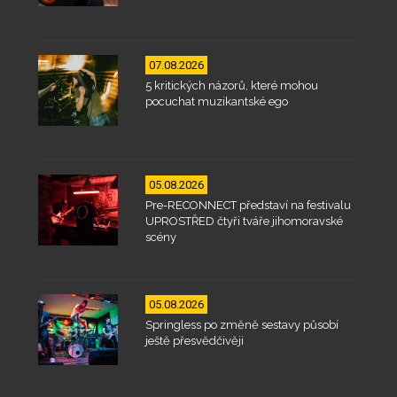
07.08.2026
5 kritických názorů, které mohou
pocuchat muzikantské ego
05.08.2026
Pre-RECONNECT představí na festivalu
UPROSTŘED čtyři tváře jihomoravské
scény
05.08.2026
Springless po změně sestavy působí
ještě přesvědčivěji