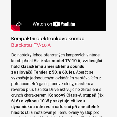
Kompaktní elektronkové kombo
Blackstar TV-10 A
Do nabídky lehce přenosných lampových vintage
komb přidal Blackstar
model TV-10 A, vzdávající
hold klasickému americkému soundu
zesilovačů Fender z 50. a 60. let
. Aparát se
vyznačuje jednoduchým ovládáním sestávajícím z
potenciometrů gainu, tónové clony, masteru a
reverbu plus tlačítka Drive aktivujícího zkreslení s
crunch charakterem.
Koncový Class-A stupeň (1x
6L6) o výkonu 10 W poskytuje citlivou
dynamickou odezvu a saturaci při snesitelné
hlasitosti
a instalován je i emulovaný výstup pro