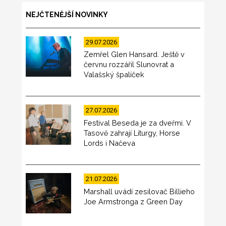
NEJČTENĚJŠÍ NOVINKY
29.07.2026
Zemřel Glen Hansard. Ještě v
červnu rozzářil Slunovrat a
Valašský špalíček
27.07.2026
Festival Beseda je za dveřmi. V
Tasově zahrají Liturgy, Horse
Lords i Načeva
21.07.2026
Marshall uvádí zesilovač Billieho
Joe Armstronga z Green Day