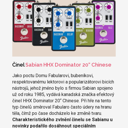
Činel
Sabian HHX Dominator 20“ Chinese
Jako poctu Domu Fabularovi, bubeníkovi,
respektovanému lektorovi a popularizátorovi bicích
nástrojů, jehož jméno bylo s firmou Sabian spojeno
už od roku 1985, vydává kanadská značka efektový
činel HHX Dominator 20“ Chinese. Při hře na tento
typ činelů směroval Fabularo často údery na hranu
těla, čímž po čase docházelo ke změně tvaru.
Charakteristického zvlnění činelu se Sabianu u
novinky podařilo dosáhnout speciálním