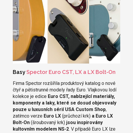
Basy
Spector Euro CST, LX a LX Bolt-On
Firma Spector rozšířila produktový katalog o nové
čtyř a pětistrunné modely řady Euro. Vlajkovou lodí
kolekce je edice
Euro CST, nabízející materiály,
komponenty a laky, které se dosud objevovaly
pouze u luxusních sérií USA Custom Shop
,
zatímco verze
Euro LX
(průchozí krk)
a Euro LX
Bolt-On
(šroubovaný krk)
jsou inspirovány
kultovním modelem NS-2
. V případě Euro LX lze