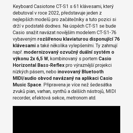
Keyboard Casiotone CT-S1 s 61 klávesami, který
debutoval v roce 2022, představuje jeden z
nejlepších modelů pro začátečníky a tuto pozici si
drží v podstatě dodnes. Na úspěch CT-S1 se bude
Casio snažit navázat novějším modelem CT-S1-76
vybaveným
rozšířenou klaviaturou disponující 76
klávesami
a také několika vylepšeními. Ty zahrnují
např.
modernizovaný ozvučný duální systém o
výkonu 2x 6,5 W
, kombinovaný s portem
Casio
Horizontal Bass-Reflex
pro výraznější projekci
nízkých pásem, nebo
inovovaný Bluetooth
MIDI/audio obvod navázaný na aplikaci Casio
Music Space
. Připravena je více než šedesátka
zvuků pian, varhan, synthů a dalších nástrojů, MIDI
recorder, efektová sekce, metronom atd.