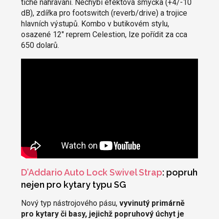
tiché nahrávání. Nechybí efektová smyčka (+4/-10
dB), zdířka pro footswitch (reverb/drive) a trojice
hlavních výstupů. Kombo v butikovém stylu,
osazené 12" reprem Celestion, lze pořídit za cca
650 dolarů.
D’Addario Auto Lock Swivel Strap
: popruh
nejen pro kytary typu SG
Nový typ nástrojového pásu,
vyvinutý primárně
pro kytary či basy, jejichž popruhový úchyt je