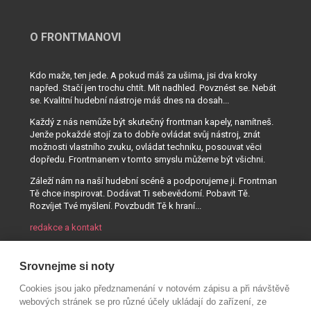
O FRONTMANOVI
Kdo maže, ten jede. A pokud máš za ušima, jsi dva kroky
napřed. Stačí jen trochu chtít. Mít nadhled. Povznést se. Nebát
se. Kvalitní hudební nástroje máš dnes na dosah...
Každý z nás nemůže být skutečný frontman kapely, namítneš.
Jenže pokaždé stojí za to dobře ovládat svůj nástroj, znát
možnosti vlastního zvuku, ovládat techniku, posouvat věci
dopředu. Frontmanem v tomto smyslu můžeme být všichni.
Záleží nám na naší hudební scéně a podporujeme ji. Frontman
Tě chce inspirovat. Dodávat Ti sebevědomí. Pobavit Tě.
Rozvíjet Tvé myšlení. Povzbudit Tě k hraní...
redakce a kontakt
Srovnejme si noty
Cookies jsou jako předznamenání v notovém zápisu a při návštěvě
webových stránek se pro různé účely ukládají do zařízení, ze