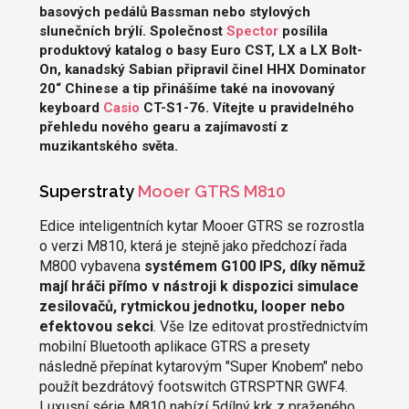
basových pedálů Bassman nebo stylových
slunečních brýlí. Společnost
Spector
posílila
produktový katalog o basy Euro CST, LX a LX Bolt-
On, kanadský Sabian připravil činel HHX Dominator
20“ Chinese a tip přinášíme také na inovovaný
keyboard
Casio
CT-S1-76. Vítejte u pravidelného
přehledu nového gearu a zajímavostí z
muzikantského světa.
Superstraty
Mooer GTRS M810
Edice inteligentních kytar Mooer GTRS se rozrostla
o verzi M810, která je stejně jako předchozí řada
M800 vybavena
systémem G100 IPS, díky němuž
mají hráči přímo v nástroji k dispozici simulace
zesilovačů, rytmickou jednotku, looper nebo
efektovou sekci
. Vše lze editovat prostřednictvím
mobilní Bluetooth aplikace GTRS a presety
následně přepínat kytarovým "Super Knobem" nebo
použít bezdrátový footswitch GTRSPTNR GWF4.
Luxusní série M810 nabízí 5dílný krk z praženého