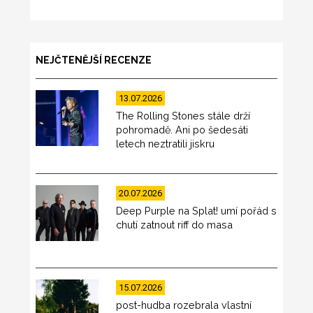
NEJČTENĚJŠÍ RECENZE
13.07.2026
The Rolling Stones stále drží
pohromadě. Ani po šedesáti
letech neztratili jiskru
20.07.2026
Deep Purple na Splat! umí pořád s
chutí zatnout riff do masa
15.07.2026
post-hudba rozebrala vlastní