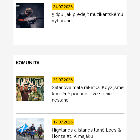
24.07.2026
5 tipů, jak předejít muzikantskému
vyhoření
KOMUNITA
22.07.2026
Satanova malá raketka: Když jsme
konečně pochopili, že se nic
nestane
17.07.2026
Highlands a Islands turné Loes &
Honza #1: K majáku