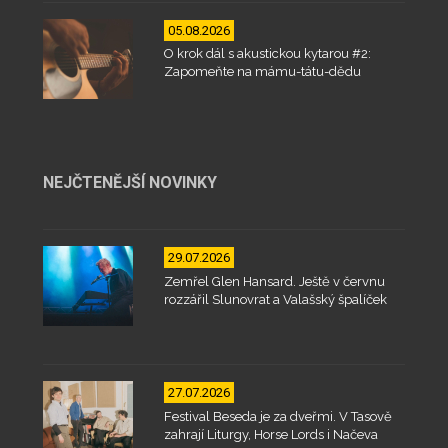
05.08.2026
O krok dál s akustickou kytarou #2:
Zapomeňte na mámu-tátu-dědu
NEJČTENĚJŠÍ NOVINKY
29.07.2026
Zemřel Glen Hansard. Ještě v červnu
rozzářil Slunovrat a Valašský špalíček
27.07.2026
Festival Beseda je za dveřmi. V Tasově
zahrají Liturgy, Horse Lords i Načeva