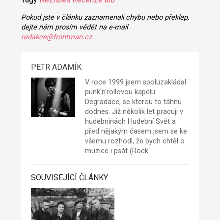
Pokud jste v článku zaznamenali chybu nebo překlep,
dejte nám prosím vědět na e-mail
redakce@frontman.cz
.
PETR ADAMÍK
V roce 1999 jsem spoluzakládal
punk'n'rollovou kapelu
Degradace
, se kterou to táhnu
dodnes. Již několik let pracuji v
hudebninách Hudební Svět a
před nějakým časem jsem se ke
všemu rozhodl, že bych chtěl o
muzice i psát (Rock…
SOUVISEJÍCÍ ČLÁNKY