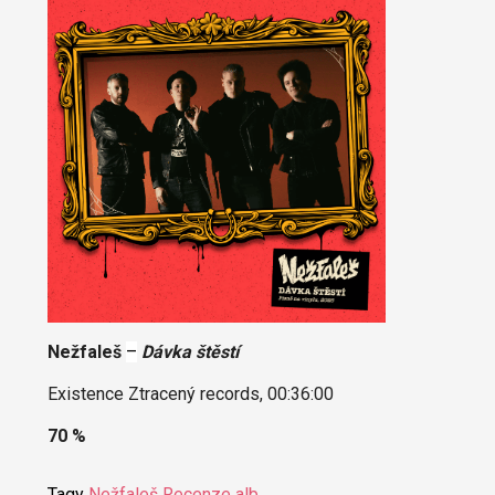
Nežfaleš
–
Dávka štěstí
Existence Ztracený records, 00:36:00
70 %
Tagy
Nežfaleš
Recenze alb