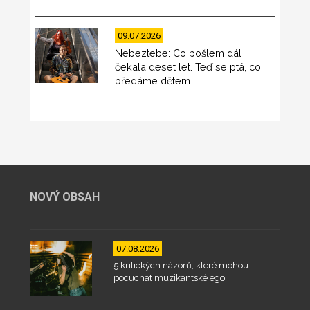
09.07.2026
Nebeztebe: Co pošlem dál
čekala deset let. Teď se ptá, co
předáme dětem
NOVÝ OBSAH
07.08.2026
5 kritických názorů, které mohou
pocuchat muzikantské ego