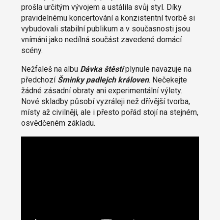
prošla určitým vývojem a ustálila svůj styl. Díky
pravidelnému koncertování a konzistentní tvorbě si
vybudovali stabilní publikum a v současnosti jsou
vnímáni jako nedílná součást zavedené domácí
scény.
Nežfaleš na albu
Dávka štěstí
plynule navazuje na
předchozí
Šminky padlejch královen
. Nečekejte
žádné zásadní obraty ani experimentální výlety.
Nové skladby působí vyzráleji než dřívější tvorba,
místy až civilněji, ale i přesto pořád stojí na stejném,
osvědčeném základu.