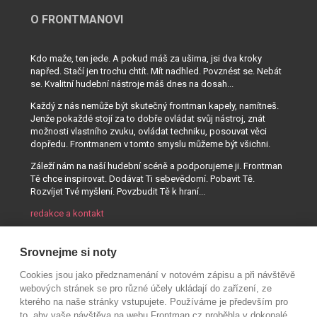
O FRONTMANOVI
Kdo maže, ten jede. A pokud máš za ušima, jsi dva kroky
napřed. Stačí jen trochu chtít. Mít nadhled. Povznést se. Nebát
se. Kvalitní hudební nástroje máš dnes na dosah...
Každý z nás nemůže být skutečný frontman kapely, namítneš.
Jenže pokaždé stojí za to dobře ovládat svůj nástroj, znát
možnosti vlastního zvuku, ovládat techniku, posouvat věci
dopředu. Frontmanem v tomto smyslu můžeme být všichni.
Záleží nám na naší hudební scéně a podporujeme ji. Frontman
Tě chce inspirovat. Dodávat Ti sebevědomí. Pobavit Tě.
Rozvíjet Tvé myšlení. Povzbudit Tě k hraní...
redakce a kontakt
Srovnejme si noty
Cookies jsou jako předznamenání v notovém zápisu a při návštěvě
webových stránek se pro různé účely ukládají do zařízení, ze
kterého na naše stránky vstupujete. Používáme je především pro
to, aby vaše návštěva na webu Frontman.cz proběhla v dokonalé