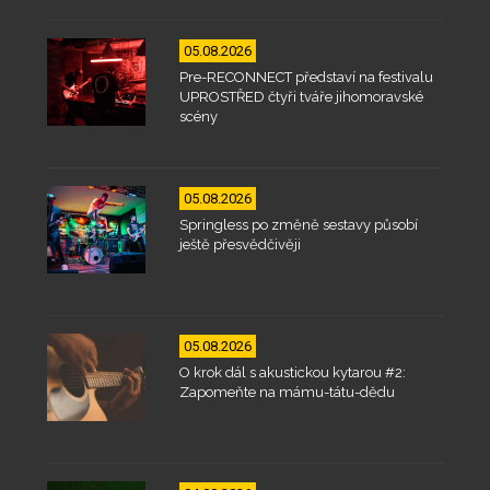
05.08.2026
Pre-RECONNECT představí na festivalu
UPROSTŘED čtyři tváře jihomoravské
scény
05.08.2026
Springless po změně sestavy působí
ještě přesvědčivěji
05.08.2026
O krok dál s akustickou kytarou #2:
Zapomeňte na mámu-tátu-dědu