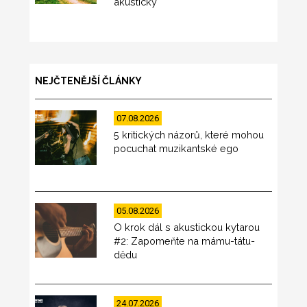
akusticky
NEJČTENĚJŠÍ ČLÁNKY
07.08.2026
5 kritických názorů, které mohou
pocuchat muzikantské ego
05.08.2026
O krok dál s akustickou kytarou
#2: Zapomeňte na mámu-tátu-
dědu
24.07.2026