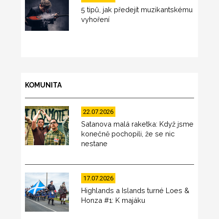
5 tipů, jak předejít muzikantskému
vyhoření
KOMUNITA
22.07.2026
Satanova malá raketka: Když jsme
konečně pochopili, že se nic
nestane
17.07.2026
Highlands a Islands turné Loes &
Honza #1: K majáku