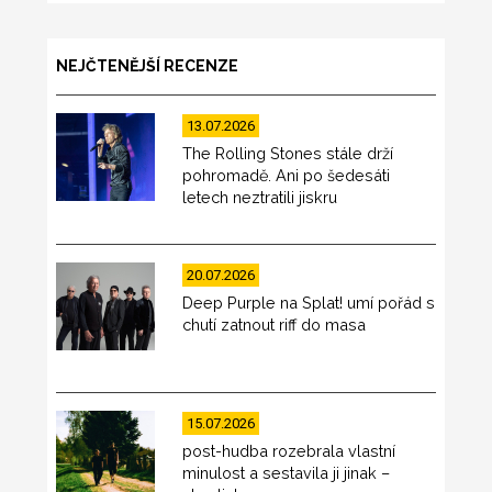
NEJČTENĚJŠÍ RECENZE
13.07.2026
The Rolling Stones stále drží
pohromadě. Ani po šedesáti
letech neztratili jiskru
20.07.2026
Deep Purple na Splat! umí pořád s
chutí zatnout riff do masa
15.07.2026
post-hudba rozebrala vlastní
minulost a sestavila ji jinak –