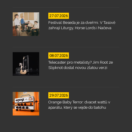
27.07.2026
Festival Beseda je za dveřmi. V Tasově
zahrají Liturgy, Horse Lords i Načeva
08.07.2026
Telecaster pro metalisty? Jim Root ze
Slipknot dostal novou zlatou verzi
29.07.2026
Orange Baby Terror: dvacet wattů v
aparátu, který se vejde do batohu