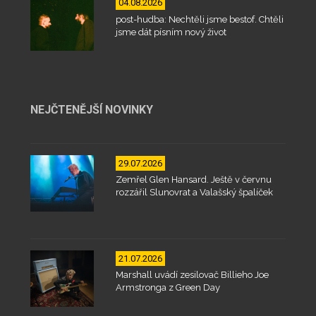
04.08.2026
post-hudba: Nechtěli jsme bestof. Chtěli
jsme dát písním nový život
NEJČTENĚJŠÍ NOVINKY
29.07.2026
Zemřel Glen Hansard. Ještě v červnu
rozzářil Slunovrat a Valašský špalíček
21.07.2026
Marshall uvádí zesilovač Billieho Joe
Armstronga z Green Day