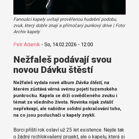
Fanoušci kapely uvítají prověřenou hudební podobu,
zvuk, který dobře znají a přímočarý punkový drive | Foto:
Archiv kapely
Petr Adamík
-
So, 14.02.2026 - 12:00
Nežfaleš podávají svou
novou Dávku štěstí
Nežfaleš vydala nové album
Dávka štěstí
, na
kterém zůstává věrná svému pojetí tuzemského
punkrocku. Kapela se drží osvědčeného zvuku i
témat ze všedního života. Novinka nijak zvlášť
nepřekvapí, ale nabídne solidní pokračování toho,
na co jsou posluchači u kapely zvyklí.
Borci příští rok oslaví už 25 let existence. Nejde tak
o žádný rychlokvašený projekt, ale o kapelu, která si