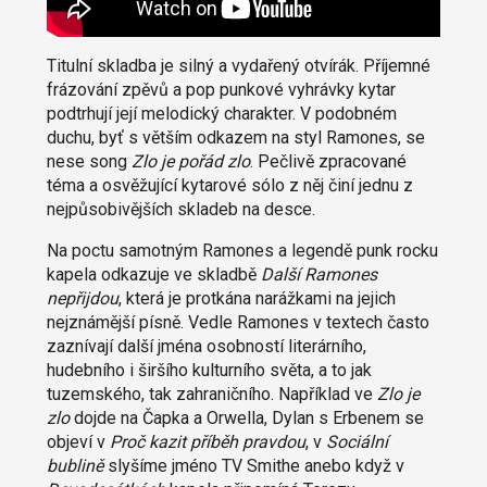
Titulní skladba je silný a vydařený otvírák. Příjemné
frázování zpěvů a pop punkové vyhrávky kytar
podtrhují její melodický charakter. V podobném
duchu, byť s větším odkazem na styl Ramones, se
nese song
Zlo je pořád zlo
. Pečlivě zpracované
téma a osvěžující kytarové sólo z něj činí jednu z
nejpůsobivějších skladeb na desce.
Na poctu samotným Ramones a legendě punk rocku
kapela odkazuje ve skladbě
Další Ramones
nepřijdou
, která je protkána narážkami na jejich
nejznámější písně. Vedle Ramones v textech často
zaznívají další jména osobností literárního,
hudebního i širšího kulturního světa, a to jak
tuzemského, tak zahraničního. Například ve
Zlo je
zlo
dojde na Čapka a Orwella, Dylan s Erbenem se
objeví v
Proč kazit příběh pravdou
, v
Sociální
bublině
slyšíme jméno TV Smithe anebo když v