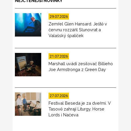
NEJČTENĚJŠÍ NOVINKY
29.07.2026
Zemřel Glen Hansard. Ještě v
červnu rozzářil Slunovrat a
Valašský špalíček
21.07.2026
Marshall uvádí zesilovač Billieho
Joe Armstronga z Green Day
27.07.2026
Festival Beseda je za dveřmi. V
Tasově zahrají Liturgy, Horse
Lords i Načeva