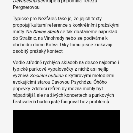
Devadesátkách
kapela připomíná Terezu
Pergnerovou.
Typické pro Nežfaleš také je, že jejich texty
propojují kulturní reference s konkrétními pražskými
místy. Na
Dávce štěstí
se tak dostaneme například
do Strašnic, na Vinohrady nebo se podíváme k
obchodní domu Kotva. Díky tomu písně získávají
osobitý pražský kontext.
Vedle středně rychlých skladeb na desce najdeme i
typické punkové vypalovačky z nichž asi nejlíp
vyznívá
Sociální bublina
s kytarovými melodiemi
evokujícími starou Davovou Psychózu. Óhóho
popěvky zdobící refrén by možná mohly být
nápaditější, ale na živých koncertech a punkových
festivalech budou jistě fungovat bez problémů.