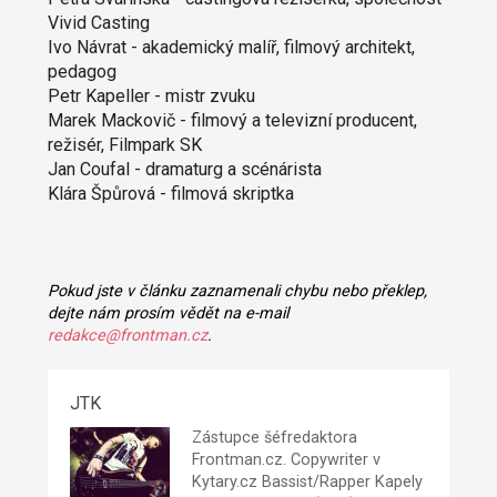
Vivid Casting
Ivo Návrat - akademický malíř, filmový architekt,
pedagog
Petr Kapeller - mistr zvuku
Marek Mackovič - filmový a televizní producent,
režisér, Filmpark SK
Jan Coufal - dramaturg a scénárista
Klára Špůrová - filmová skriptka
Pokud jste v článku zaznamenali chybu nebo překlep,
dejte nám prosím vědět na e-mail
redakce@frontman.cz
.
JTK
Zástupce šéfredaktora
Frontman.cz. Copywriter v
Kytary.cz Bassist/Rapper Kapely