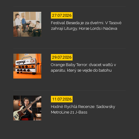
27.07.2026
Festival Beseda je za dveřmi. V Tasově
zahrají Liturgy, Horse Lords i Načeva
29.07.2026
Orange Baby Terror: dvacet wattů v
aparátu, který se vejde do batohu
11.07.2026
Hodně Rychlá Recenze: Sadowsky
MetroLine 21 J-Bass