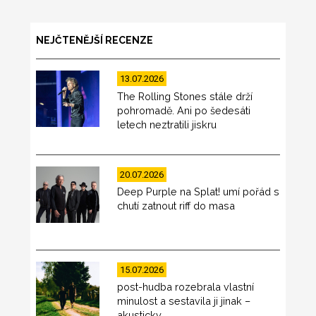
NEJČTENĚJŠÍ RECENZE
13.07.2026
The Rolling Stones stále drží
pohromadě. Ani po šedesáti
letech neztratili jiskru
20.07.2026
Deep Purple na Splat! umí pořád s
chutí zatnout riff do masa
15.07.2026
post-hudba rozebrala vlastní
minulost a sestavila ji jinak –
akusticky