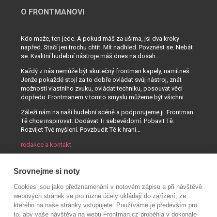
O FRONTMANOVI
Kdo maže, ten jede. A pokud máš za ušima, jsi dva kroky
napřed. Stačí jen trochu chtít. Mít nadhled. Povznést se. Nebát
se. Kvalitní hudební nástroje máš dnes na dosah...
Každý z nás nemůže být skutečný frontman kapely, namítneš.
Jenže pokaždé stojí za to dobře ovládat svůj nástroj, znát
možnosti vlastního zvuku, ovládat techniku, posouvat věci
dopředu. Frontmanem v tomto smyslu můžeme být všichni.
Záleží nám na naší hudební scéně a podporujeme ji. Frontman
Tě chce inspirovat. Dodávat Ti sebevědomí. Pobavit Tě.
Rozvíjet Tvé myšlení. Povzbudit Tě k hraní...
redakce a kontakt
Srovnejme si noty
Cookies jsou jako předznamenání v notovém zápisu a při návštěvě
webových stránek se pro různé účely ukládají do zařízení, ze
kterého na naše stránky vstupujete. Používáme je především pro
to, aby vaše návštěva na webu Frontman.cz proběhla v dokonalé