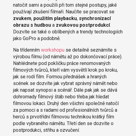
natočit sami a použili při tom stejné postupy, jaké
používají zkušení filmaři. Naučíte se pracovat se
zvukem
,
použitím playbacku
,
synchronizací
obrazu s hudbou
a
zvukovou postprodukcí
.
Dozvíte se také o oblíbených a trendy technologiích
jako GoPro a podobně.
Na třídenním
workshopu
se detailně seznámíte s
výrobou filmu (od námětu až po dokončovací práce).
Nahlédnete pod pokličku práce renomovaných
filmových tvůrců, kteří vám vysvětlí krok po kroku,
jak se rodí film. Formou přednášek a hraných
scének se dozvíte jak vybrat správný námět nebo
jak napsat synopsi a scénář. Dále pak jak se dává
dohromady filmový štáb nebo třeba jak hledat
filmovou lokaci. Druhý den všichni společně natočí
za pomoci a s radami od profesionálních tvůrců a
herců s prvotřídní filmovou technikou krátký film
podle vybraného námětu. Třetí den se dozvíte o
postprodukci, střihu a ozvučení.