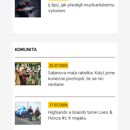
5 tipů, jak předejít muzikantskému
vyhoření
KOMUNITA
22.07.2026
Satanova malá raketka: Když jsme
konečně pochopili, že se nic
nestane
17.07.2026
Highlands a Islands turné Loes &
Honza #1: K majáku