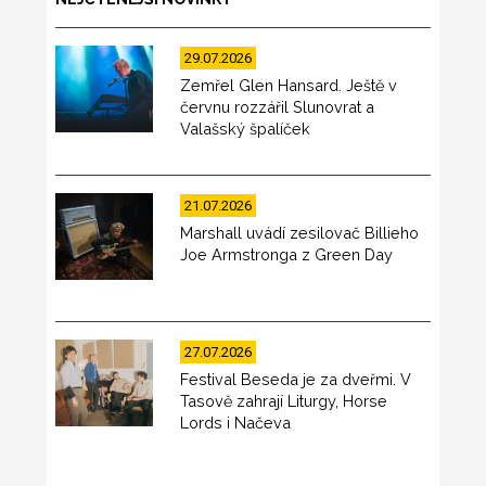
29.07.2026
Zemřel Glen Hansard. Ještě v
červnu rozzářil Slunovrat a
Valašský špalíček
21.07.2026
Marshall uvádí zesilovač Billieho
Joe Armstronga z Green Day
27.07.2026
Festival Beseda je za dveřmi. V
Tasově zahrají Liturgy, Horse
Lords i Načeva