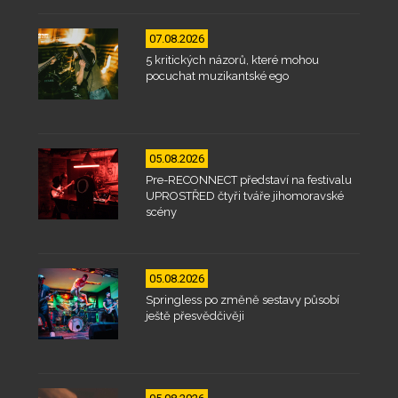
07.08.2026
5 kritických názorů, které mohou
pocuchat muzikantské ego
05.08.2026
Pre-RECONNECT představí na festivalu
UPROSTŘED čtyři tváře jihomoravské
scény
05.08.2026
Springless po změně sestavy působí
ještě přesvědčivěji