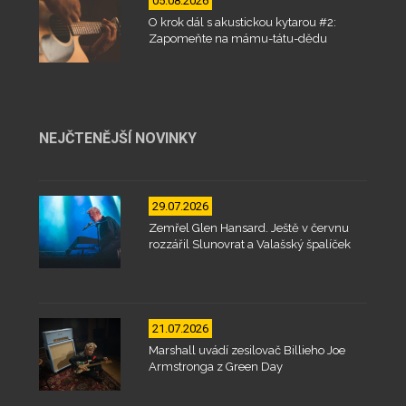
05.08.2026
O krok dál s akustickou kytarou #2:
Zapomeňte na mámu-tátu-dědu
NEJČTENĚJŠÍ NOVINKY
29.07.2026
Zemřel Glen Hansard. Ještě v červnu
rozzářil Slunovrat a Valašský špalíček
21.07.2026
Marshall uvádí zesilovač Billieho Joe
Armstronga z Green Day