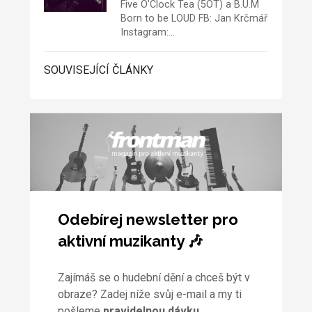
Five O'Clock Tea
(5OT) a B.U.M
Born to be LOUD FB:
Jan Krčmář
Instagram:…
SOUVISEJÍCÍ ČLÁNKY
Odebírej newsletter pro
aktivní muzikanty 🎶
Zajímáš se o hudební dění a chceš být v
obraze? Zadej níže svůj e-mail a my ti
pošleme
pravidelnou dávku