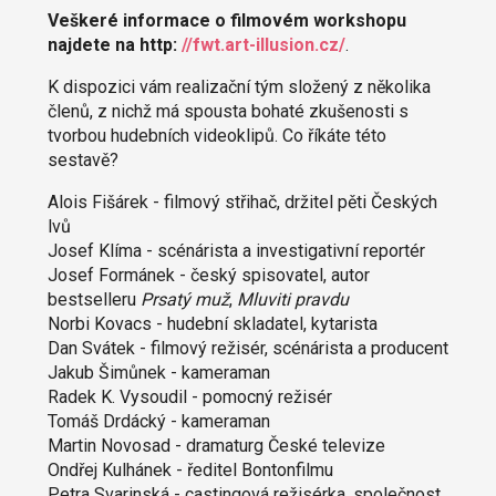
Veškeré informace o filmovém workshopu
najdete na http:
//fwt.art-illusion.cz/
.
K dispozici vám realizační tým složený z několika
členů, z nichž má spousta bohaté zkušenosti s
tvorbou hudebních videoklipů. Co říkáte této
sestavě?
Alois Fišárek - filmový střihač, držitel pěti Českých
lvů
Josef Klíma - scénárista a investigativní reportér
Josef Formánek - český spisovatel, autor
bestselleru
Prsatý muž
,
Mluviti pravdu
Norbi Kovacs - hudební skladatel, kytarista
Dan Svátek - filmový režisér, scénárista a producent
Jakub Šimůnek - kameraman
Radek K. Vysoudil - pomocný režisér
Tomáš Drdácký - kameraman
Martin Novosad - dramaturg České televize
Ondřej Kulhánek - ředitel Bontonfilmu
Petra Svarinská - castingová režisérka, společnost