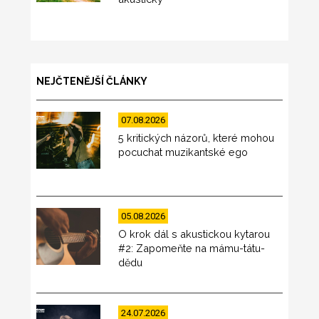
NEJČTENĚJŠÍ ČLÁNKY
07.08.2026
5 kritických názorů, které mohou
pocuchat muzikantské ego
05.08.2026
O krok dál s akustickou kytarou
#2: Zapomeňte na mámu-tátu-
dědu
24.07.2026