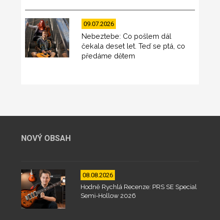
09.07.2026
Nebeztebe: Co pošlem dál
čekala deset let. Teď se ptá, co
předáme dětem
NOVÝ OBSAH
08.08.2026
Hodně Rychlá Recenze: PRS SE Special
Semi-Hollow 2026