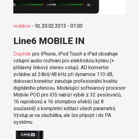
redakce
-
St, 20.02.2013 - 01:00
Line6 MOBILE IN
Doplněk
pro iPhone, iPod Touch a iPad obsahuje
vstupní audio rozhraní pro elektrickou kytaru (+
přídavný linkový stereo vstup). AD konvertor
zvládne až 24bit/48 kHz při dynamice 110 dB,
dokovací konektor zaručuje profesionální kvalitu
digitálního přenosu. Modelující softwarový procesor
Mobile POD pro iOS nabízí výběr z 32 zesilovačů,
16 reproboxů a 16 stompbox efektů (až 8
současně) s kompletní editací všech parametrů.
Výstup je na sluchátka, ale lze připojit i do PA
systému.