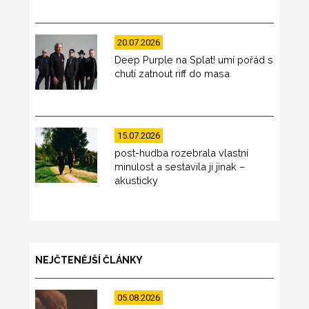
20.07.2026
Deep Purple na Splat! umí pořád s
chutí zatnout riff do masa
15.07.2026
post-hudba rozebrala vlastní
minulost a sestavila ji jinak –
akusticky
NEJČTENĚJŠÍ ČLÁNKY
05.08.2026