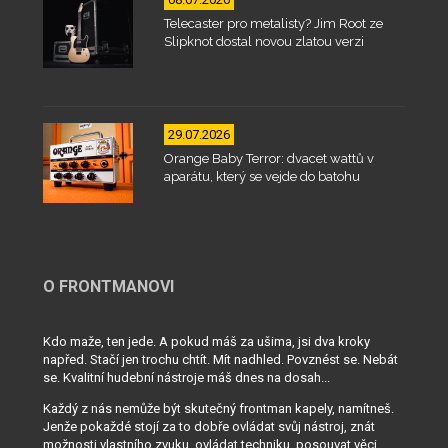
Telecaster pro metalisty? Jim Root ze
Slipknot dostal novou zlatou verzi
29.07.2026
Orange Baby Terror: dvacet wattů v
aparátu, který se vejde do batohu
O FRONTMANOVI
Kdo maže, ten jede. A pokud máš za ušima, jsi dva kroky
napřed. Stačí jen trochu chtít. Mít nadhled. Povznést se. Nebát
se. Kvalitní hudební nástroje máš dnes na dosah...
Každý z nás nemůže být skutečný frontman kapely, namítneš.
Jenže pokaždé stojí za to dobře ovládat svůj nástroj, znát
možnosti vlastního zvuku, ovládat techniku, posouvat věci