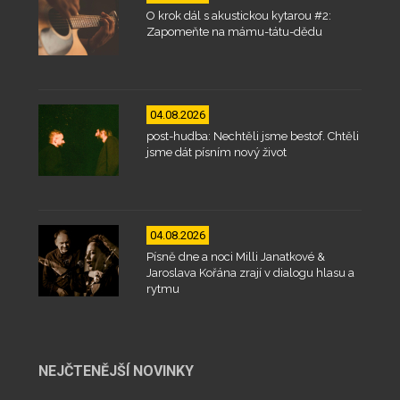
O krok dál s akustickou kytarou #2:
Zapomeňte na mámu-tátu-dědu
04.08.2026
post-hudba: Nechtěli jsme bestof. Chtěli
jsme dát písním nový život
04.08.2026
Písně dne a noci Milli Janatkové &
Jaroslava Kořána zrají v dialogu hlasu a
rytmu
NEJČTENĚJŠÍ NOVINKY