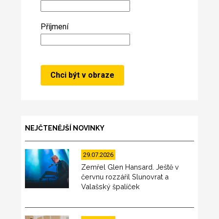
Příjmení
NEJČTENĚJŠÍ NOVINKY
29.07.2026
Zemřel Glen Hansard. Ještě v
červnu rozzářil Slunovrat a
Valašský špalíček