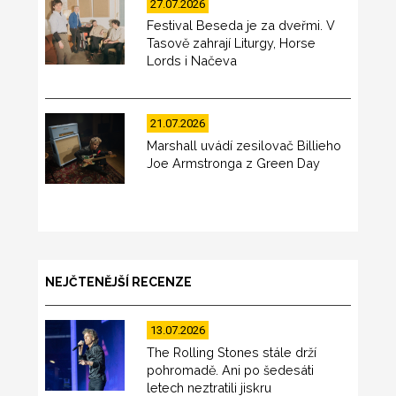
27.07.2026
Festival Beseda je za dveřmi. V
Tasově zahrají Liturgy, Horse
Lords i Načeva
21.07.2026
Marshall uvádí zesilovač Billieho
Joe Armstronga z Green Day
NEJČTENĚJŠÍ RECENZE
13.07.2026
The Rolling Stones stále drží
pohromadě. Ani po šedesáti
letech neztratili jiskru