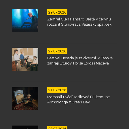
29.07.2026
Zemřel Glen Hansard. Ještě v červnu
rozzářil Slunovrat a Valašský špalíček
27.07.2026
Festival Beseda je za dveřmi. V Tasově
zahrají Liturgy, Horse Lords i Načeva
21.07.2026
Marshall uvádí zesilovač Billieho Joe
Armstronga z Green Day
08.07.2026