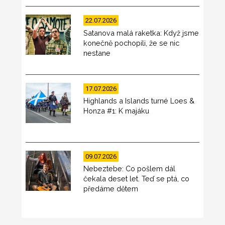
22.07.2026
Satanova malá raketka: Když jsme
konečně pochopili, že se nic
nestane
17.07.2026
Highlands a Islands turné Loes &
Honza #1: K majáku
09.07.2026
Nebeztebe: Co pošlem dál
čekala deset let. Teď se ptá, co
předáme dětem