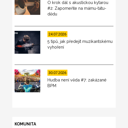
O krok dál s akustickou kytarou
#2: Zapomeňte na mámu-tátu-
dědu
24.07.2026
5 tipů, jak předejít muzikantskému
vyhoření
30.07.2026
Hudba není věda #7: zakázané
BPM
KOMUNITA