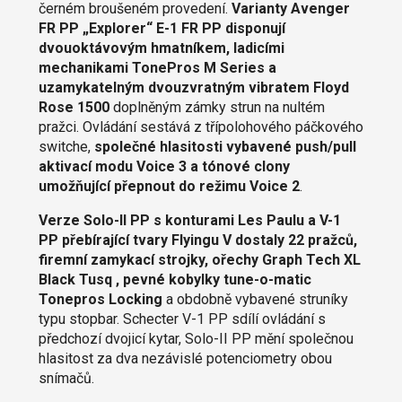
černém broušeném provedení.
Varianty Avenger
FR PP „Explorer“ E-1 FR PP disponují
dvouoktávovým hmatníkem, ladicími
mechanikami TonePros M Series a
uzamykatelným dvouzvratným vibratem Floyd
Rose 1500
doplněným zámky strun na nultém
pražci. Ovládání sestává z třípolohového páčkového
switche,
společné hlasitosti vybavené push/pull
aktivací modu Voice 3 a tónové clony
umožňující přepnout do režimu Voice 2
.
Verze Solo-II PP s konturami Les Paulu a V-1
PP přebírající tvary Flyingu V dostaly 22 pražců,
firemní zamykací strojky, ořechy Graph Tech XL
Black Tusq , pevné kobylky tune-o-matic
Tonepros Locking
a obdobně vybavené struníky
typu stopbar. Schecter V-1 PP sdílí ovládání s
předchozí dvojicí kytar, Solo-II PP mění společnou
hlasitost za dva nezávislé potenciometry obou
snímačů.