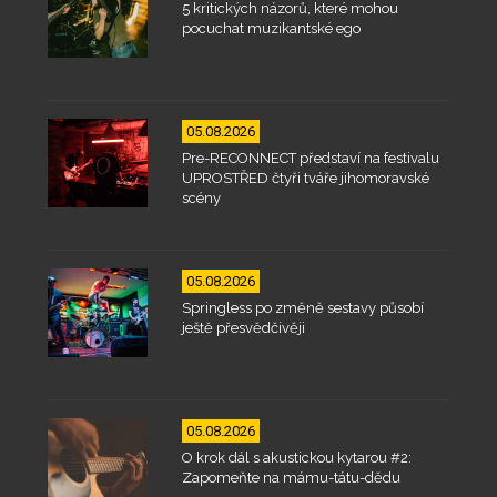
5 kritických názorů, které mohou
pocuchat muzikantské ego
05.08.2026
Pre-RECONNECT představí na festivalu
UPROSTŘED čtyři tváře jihomoravské
scény
05.08.2026
Springless po změně sestavy působí
ještě přesvědčivěji
05.08.2026
O krok dál s akustickou kytarou #2:
Zapomeňte na mámu-tátu-dědu