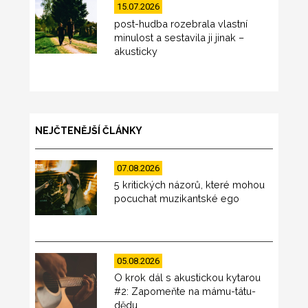
15.07.2026
post-hudba rozebrala vlastní
minulost a sestavila ji jinak –
akusticky
NEJČTENĚJŠÍ ČLÁNKY
07.08.2026
5 kritických názorů, které mohou
pocuchat muzikantské ego
05.08.2026
O krok dál s akustickou kytarou
#2: Zapomeňte na mámu-tátu-
dědu