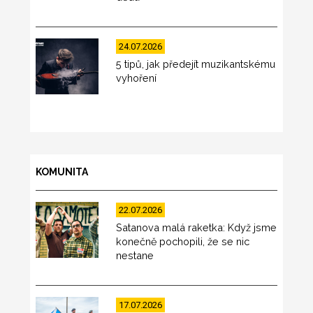
24.07.2026
5 tipů, jak předejít muzikantskému
vyhoření
KOMUNITA
22.07.2026
Satanova malá raketka: Když jsme
konečně pochopili, že se nic
nestane
17.07.2026