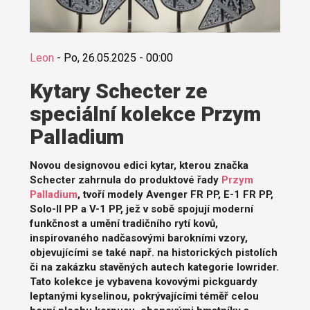
Leon
-
Po, 26.05.2025 - 00:00
Kytary Schecter ze
speciální kolekce Przym
Palladium
Novou designovou edici kytar, kterou značka
Schecter zahrnula do produktové řady
Przym
Palladium
, tvoří modely Avenger FR PP, E-1 FR PP,
Solo-II PP a V-1 PP, jež v sobě spojují moderní
funkčnost a umění tradičního rytí kovů,
inspirovaného nadčasovými barokními vzory,
objevujícími se také např. na historických pistolích
či na zakázku stavěných autech kategorie lowrider.
Tato kolekce je vybavena kovovými pickguardy
leptanými kyselinou, pokrývajícími téměř celou