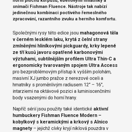
horní plochu korpusu, ebenovými hmatníky a
snímači Fishman Fluence. Nástroje tak nabízí
jedinečnou kombinaci poctivého řemeslného
zpracování, razantního zvuku a herního komfortu.
Společnými rysy této edice jsou
mahagonová těla
v černém lesklém laku, krytá z čelní strany
zmíněnými hliníkovými pickguardy, krky lepené
ze tří kusů javoru opatřené karbonovými
výztuhami, subtilnějším profilem Ultra Thin-C a
ergonomicky tvarovaným spojem Ultra Access
pro bezproblémovým přístup k vyšším polohám,
masivní XJ jumbo pražce z nerezové oceli a
hmatníky s proměnlivým radiusem 12" – 16",
intarziemi na oktávové pozici a luminiscenčními
body vsazenými do horní hrany.
Napříč sérií jsou použity také identické
aktivní
humbuckery Fishman Fluence Modern –
kobylkový s keramickými a krkový s Alnico
magnety
– jejichž cívky kryjí niklová pouzdra v