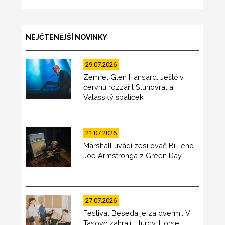
NEJČTENĚJŠÍ NOVINKY
29.07.2026
Zemřel Glen Hansard. Ještě v
červnu rozzářil Slunovrat a
Valašský špalíček
21.07.2026
Marshall uvádí zesilovač Billieho
Joe Armstronga z Green Day
27.07.2026
Festival Beseda je za dveřmi. V
Tasově zahrají Liturgy, Horse