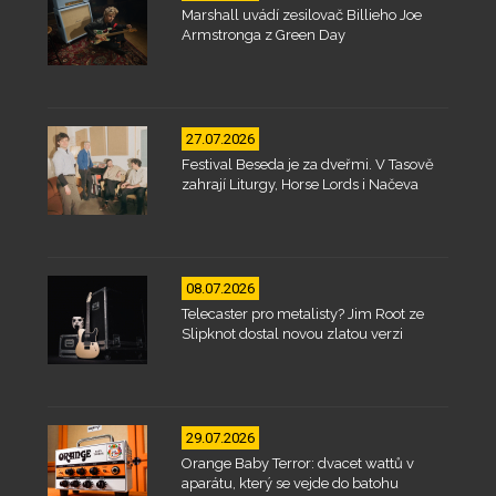
Marshall uvádí zesilovač Billieho Joe
Armstronga z Green Day
27.07.2026
Festival Beseda je za dveřmi. V Tasově
zahrají Liturgy, Horse Lords i Načeva
08.07.2026
Telecaster pro metalisty? Jim Root ze
Slipknot dostal novou zlatou verzi
29.07.2026
Orange Baby Terror: dvacet wattů v
aparátu, který se vejde do batohu