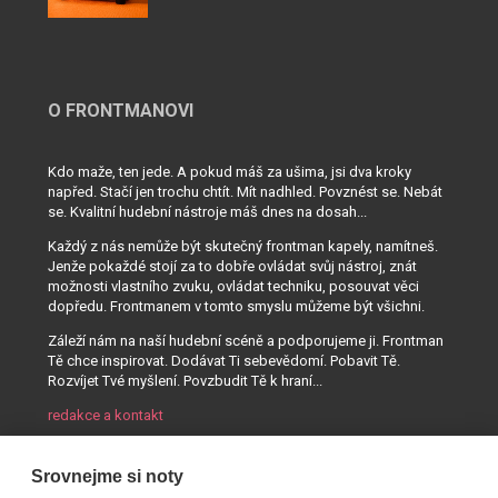
O FRONTMANOVI
Kdo maže, ten jede. A pokud máš za ušima, jsi dva kroky
napřed. Stačí jen trochu chtít. Mít nadhled. Povznést se. Nebát
se. Kvalitní hudební nástroje máš dnes na dosah...
Každý z nás nemůže být skutečný frontman kapely, namítneš.
Jenže pokaždé stojí za to dobře ovládat svůj nástroj, znát
možnosti vlastního zvuku, ovládat techniku, posouvat věci
dopředu. Frontmanem v tomto smyslu můžeme být všichni.
Záleží nám na naší hudební scéně a podporujeme ji. Frontman
Tě chce inspirovat. Dodávat Ti sebevědomí. Pobavit Tě.
Rozvíjet Tvé myšlení. Povzbudit Tě k hraní...
redakce a kontakt
Srovnejme si noty