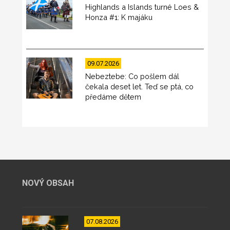
Highlands a Islands turné Loes &
Honza #1: K majáku
09.07.2026
Nebeztebe: Co pošlem dál
čekala deset let. Teď se ptá, co
předáme dětem
NOVÝ OBSAH
07.08.2026