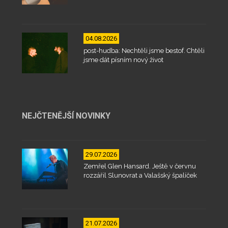
04.08.2026
post-hudba: Nechtěli jsme bestof. Chtěli
jsme dát písním nový život
NEJČTENĚJŠÍ NOVINKY
29.07.2026
Zemřel Glen Hansard. Ještě v červnu
rozzářil Slunovrat a Valašský špalíček
21.07.2026