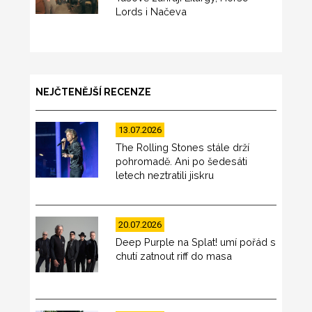
Lords i Načeva
NEJČTENĚJŠÍ RECENZE
13.07.2026
The Rolling Stones stále drží
pohromadě. Ani po šedesáti
letech neztratili jiskru
20.07.2026
Deep Purple na Splat! umí pořád s
chutí zatnout riff do masa