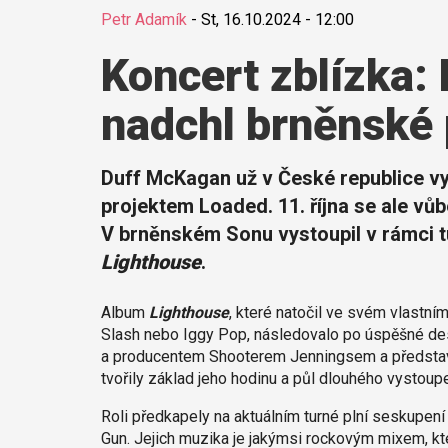
Petr Adamík
-
St, 16.10.2024 - 12:00
Koncert zblízka:
nadchl brněnské
Duff McKagan už v České republice vy
projektem Loaded. 11. října se ale vů
V brněnském Sonu vystoupil v rámci t
Lighthouse
.
Album
Lighthouse
, které natočil ve svém vlastním
Slash nebo Iggy Pop, následovalo po úspěšné d
a producentem Shooterem Jenningsem a představil
tvořily základ jeho hodinu a půl dlouhého vystoup
Roli předkapely na aktuálním turné plní seskupen
Gun. Jejich muzika je jakýmsi rockovým mixem, kter