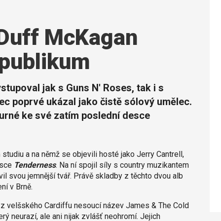
 Duff McKagan
 publikum
stupoval jak s
Guns N' Roses
, tak i s
bec poprvé ukázal jako čistě sólový umělec.
urné ke své zatím poslední desce
 studiu a na němž se objevili hosté jako Jerry Cantrell,
esce
Tenderness
. Na ní spojil síly s country muzikantem
 svou jemnější tvář. Právě skladby z těchto dvou alb
ení v Brně.
í z velšského Cardiffu nesoucí název James & The Cold
ý neurazí, ale ani nijak zvlášť neohromí. Jejich