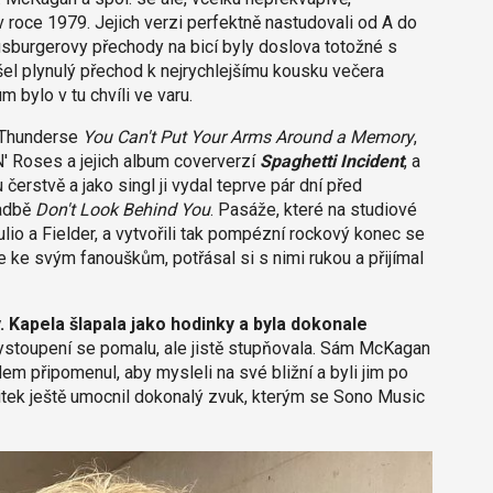
i v roce 1979. Jejich verzi perfektně nastudovali od A do
sburgerovy přechody na bicí byly doslova totožné s
el plynulý přechod k nejrychlejšímu kousku večera
m bylo v tu chvíli ve varu.
 Thunderse
You Can't Put Your Arms Around a Memory
,
N' Roses
a jejich album coververzí
Spaghetti Incident
, a
 čerstvě a jako singl ji vydal teprve pár dní před
ladbě
Don't Look Behind You
. Pasáže, které na studiové
ulio a Fielder, a vytvořili tak pompézní rockový konec se
 ke svým fanouškům, potřásal si s nimi rukou a přijímal
 Kapela šlapala jako hodinky a byla dokonale
vystoupení se pomalu, ale jistě stupňovala. Sám McKagan
em připomenul, aby mysleli na své bližní a byli jim po
žitek ještě umocnil dokonalý zvuk, kterým se Sono Music