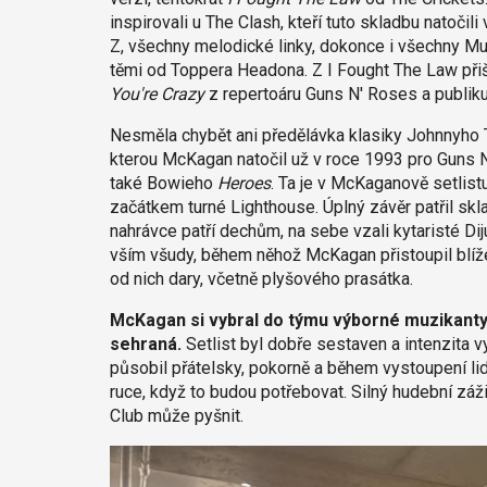
inspirovali u The Clash, kteří tuto skladbu natočil
Z, všechny melodické linky, dokonce i všechny Mu
těmi od Toppera Headona. Z I Fought The Law přiš
You're Crazy
z repertoáru
Guns N' Roses
a publiku
Nesměla chybět ani předělávka klasiky Johnnyho
kterou McKagan natočil už v roce 1993 pro
Guns 
také Bowieho
Heroes
. Ta je v McKaganově setlistu
začátkem turné Lighthouse. Úplný závěr patřil sk
nahrávce patří dechům, na sebe vzali kytaristé Dij
vším všudy, během něhož McKagan přistoupil blíže
od nich dary, včetně plyšového prasátka.
McKagan si vybral do týmu výborné muzikanty.
sehraná.
Setlist byl dobře sestaven a intenzita 
působil přátelsky, pokorně a během vystoupení lid
ruce, když to budou potřebovat. Silný hudební zá
Club může pyšnit.