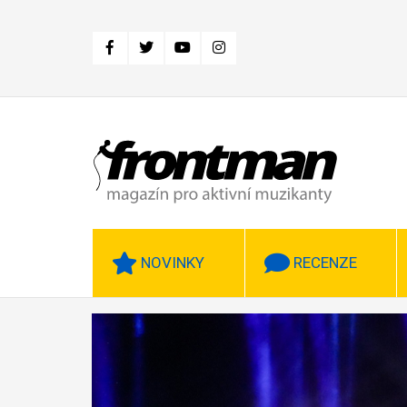
Přejít
k
hlavnímu
obsahu
NOVINKY
RECENZE