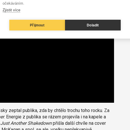
očekáváním.
Zjistit více
Přijmout
Doladit
y zeptal publika, zda by chtělo trochu toho rocku. Za
er
. Energie z publika se rázem projevila i na kapele a
o
Just Another Shakedown
přišla další chvíle na cover
 McKagan a spol. se ale, vcelku nepřekvapivě,