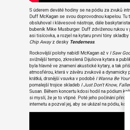
S úderem deváté hodiny se na pódiu za zvuků int
Duff McKagan se svou doprovodnou kapelou. Tu tvoř
obsluhoval i klávesové nástroje, dále baskytaris
bubeník Mike Musburger. Duff zdviženou rukou v 
asi tisícovka, a rozjel na kytaru první tóny skladby
Chip Away
z desky
Tenderness
.
Rockovější polohy nabídl McKagan až v
I Saw God
svižnější tempo, zkreslená Dijuliova kytara a pu
byla hlavně ve znamení akustické kytary, a tak přiš
atmosférou, která v závěru zvukově a dynamicky 
krátká, drsnější vsuvka v podobě
I Wanna Be Your
pomalejší trojice skladeb
I Just Don't Know
,
Fall
Susan. Během koncertu kdosi hodil na pódium kel
si myslí, že je to vtipné. Poté jeho počínání přiro
internetu a pozval jej, aby se ukázal na pódiu, k