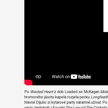
Po
Wasted Heart
z dob Loaded se McKagan šibalsk
hromového jásotu kapela rozjela pecku
Longfeath
hlavně Dijulio si kytarové party náramně užíval. P
verzi, tentokrát
I Fought The Law
od The Crickets.