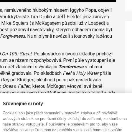
ra, namluveného hlubokým hlasem Iggyho Popa, objevil
ili kytaristé Tim Dijulio a Jeff Fielder, jenž zároveň
ta Mike Squiers (s McKaganem působil už v Loaded) a
pěst pozdravil návštěvníky, kterých odhadem mohla být
Forgiveness
. Na ni plynně navázali stounovsky laděnou
 On 10th Street
. Po akustickém úvodu skladby přichází
blikum se rázem rozpohybovává. První půle vystoupení ale
lo opět zklidnění s vynikající
Tenderness
s intimní
pěkně gradovala. Po skladbách
Feel
a
Holy Water
přišla
 Dog
od Stooges, ale ihned po ní pak následovala
en Ones
a
Fallen
, kterou McKagan věnoval své ženě
ímek od piva, načež se McKagan zeptal, kdo to byl a zda
vnal k lidem, kteří anonymně píší negativní komentáře na
Srovnejme si noty
de mu nakope prdel. Neukázal se.
Cookies jsou jako předznamenání v notovém zápisu a při návštěvě
webových stránek se pro různé účely ukládají do zařízení, ze kterého na
naše stránky vstupujete. Používáme je především pro to, aby vaše
návštěva na webu Frontman.cz proběhla v dokonalé harmonii s vaším