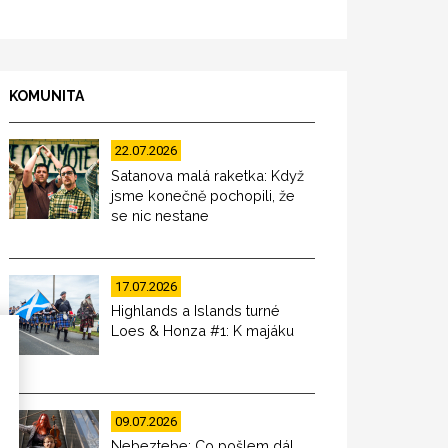
KOMUNITA
22.07.2026
Satanova malá raketka: Když
jsme konečně pochopili, že
se nic nestane
17.07.2026
Highlands a Islands turné
Loes & Honza #1: K majáku
09.07.2026
Nebeztebe: Co pošlem dál