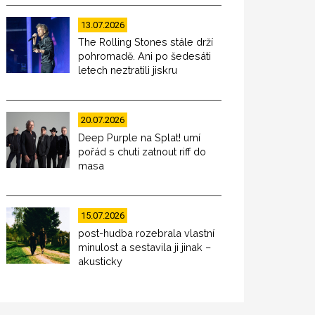
13.07.2026
The Rolling Stones stále drží
pohromadě. Ani po šedesáti
letech neztratili jiskru
20.07.2026
Deep Purple na Splat! umí
pořád s chutí zatnout riff do
masa
15.07.2026
post-hudba rozebrala vlastní
minulost a sestavila ji jinak –
akusticky