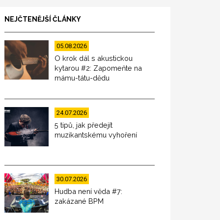
NEJČTENĚJŠÍ ČLÁNKY
05.08.2026
O krok dál s akustickou
kytarou #2: Zapomeňte na
mámu-tátu-dědu
24.07.2026
5 tipů, jak předejít
muzikantskému vyhoření
30.07.2026
Hudba není věda #7:
zakázané BPM