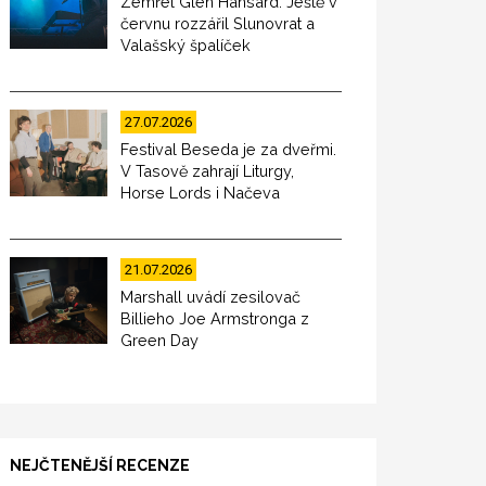
Zemřel Glen Hansard. Ještě v
červnu rozzářil Slunovrat a
Valašský špalíček
27.07.2026
Festival Beseda je za dveřmi.
V Tasově zahrají Liturgy,
Horse Lords i Načeva
21.07.2026
Marshall uvádí zesilovač
Billieho Joe Armstronga z
Green Day
NEJČTENĚJŠÍ RECENZE