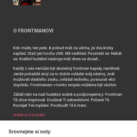
O FRONTMANOVI
Kdo maže, ten jede. A pokud máš za ušima, jsi dva kroky
napřed. Stačí jen trochu chtít. Mít nadhled. Povznést se. Nebát
se. Kvalitní hudební nástroje máš dnes na dosah...
Každý z nás nemůže být skutečný frontman kapely, namítneš.
Jenže pokaždé stojí za to dobře ovládat svůj nástroj, znát
možnosti vlastního zvuku, ovládat techniku, posouvat věci
dopředu. Frontmanem v tomto smyslu můžeme být všichni.
Záleží nám na naší hudební scéně a podporujeme ji. Frontman
Tě chce inspirovat. Dodávat Ti sebevědomí. Pobavit Tě.
Rozvíjet Tvé myšlení. Povzbudit Tě k hraní...
redakce a kontakt
Srovnejme si noty