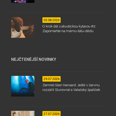
05.08.2026
O krok dál s akustickou kytarou #2:
Zapomeňte na mámu-tátu-dědu
NEJČTENĚJŠÍ NOVINKY
29.07.2026
Zemřel Glen Hansard. Ještě v červnu
rozzářil Slunovrat a Valašský špalíček
27.07.2026