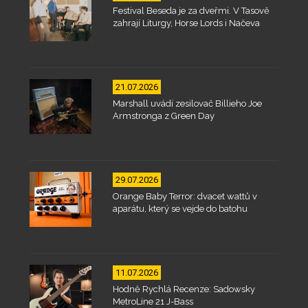
Festival Beseda je za dveřmi. V Tasově
zahrají Liturgy, Horse Lords i Načeva
21.07.2026
Marshall uvádí zesilovač Billieho Joe
Armstronga z Green Day
29.07.2026
Orange Baby Terror: dvacet wattů v
aparátu, který se vejde do batohu
11.07.2026
Hodně Rychlá Recenze: Sadowsky
MetroLine 21 J-Bass