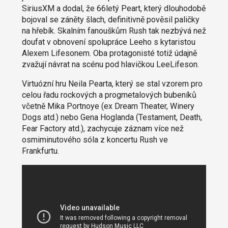
SiriusXM a dodal, že 66letý Peart, který dlouhodobě
bojoval se záněty šlach, definitivně pověsil paličky
na hřebík. Skalním fanouškům Rush tak nezbývá než
doufat v obnovení spolupráce Leeho s kytaristou
Alexem Lifesonem. Oba protagonisté totiž údajně
zvažují návrat na scénu pod hlavičkou LeeLifeson.
Virtuózní hru Neila Pearta, který se stal vzorem pro
celou řadu rockových a progmetalových bubeníků
včetně Mika Portnoye (ex Dream Theater, Winery
Dogs atd.) nebo Gena Hoglanda (Testament, Death,
Fear Factory atd.), zachycuje záznam více než
osmiminutového sóla z koncertu Rush ve
Frankfurtu.