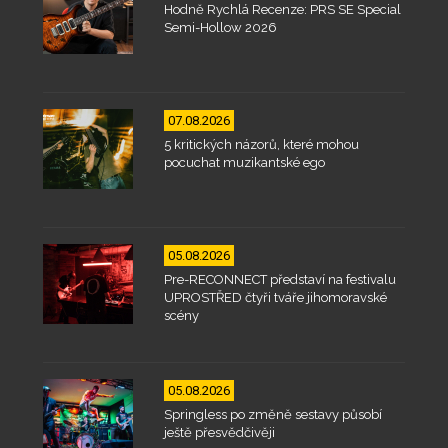
Hodně Rychlá Recenze: PRS SE Special
Semi-Hollow 2026
07.08.2026
5 kritických názorů, které mohou
pocuchat muzikantské ego
05.08.2026
Pre-RECONNECT představí na festivalu
UPROSTŘED čtyři tváře jihomoravské
scény
05.08.2026
Springless po změně sestavy působí
ještě přesvědčivěji