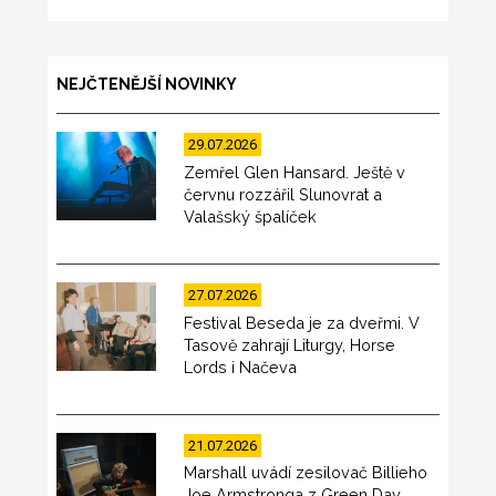
NEJČTENĚJŠÍ NOVINKY
29.07.2026
Zemřel Glen Hansard. Ještě v
červnu rozzářil Slunovrat a
Valašský špalíček
27.07.2026
Festival Beseda je za dveřmi. V
Tasově zahrají Liturgy, Horse
Lords i Načeva
21.07.2026
Marshall uvádí zesilovač Billieho
Joe Armstronga z Green Day