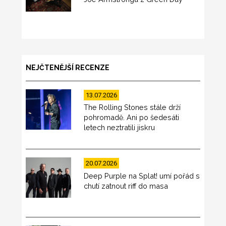
NEJČTENĚJŠÍ RECENZE
13.07.2026
The Rolling Stones stále drží
pohromadě. Ani po šedesáti
letech neztratili jiskru
20.07.2026
Deep Purple na Splat! umí pořád s
chutí zatnout riff do masa