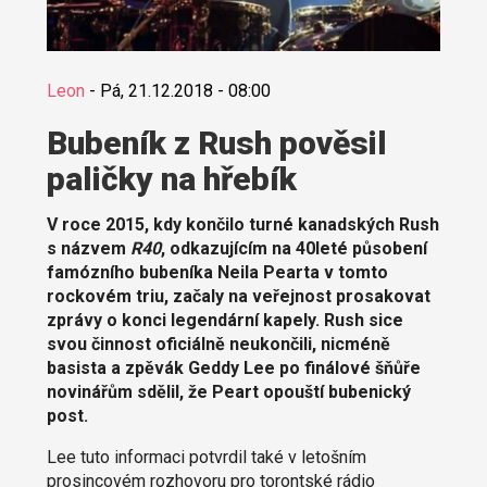
Leon
-
Pá, 21.12.2018 - 08:00
Bubeník z Rush pověsil
paličky na hřebík
V roce 2015, kdy končilo turné kanadských Rush
s názvem
R40
, odkazujícím na 40leté působení
famózního bubeníka Neila Pearta v tomto
rockovém triu, začaly na veřejnost prosakovat
zprávy o konci legendární kapely. Rush sice
svou činnost oficiálně neukončili, nicméně
basista a zpěvák Geddy Lee po finálové šňůře
novinářům sdělil, že Peart opouští bubenický
post.
Lee tuto informaci potvrdil také v letošním
prosincovém rozhovoru pro torontské rádio