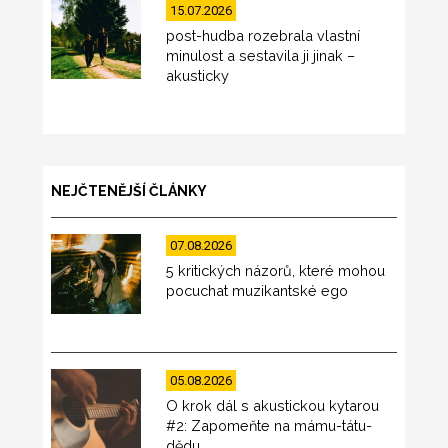
15.07.2026
post-hudba rozebrala vlastní
minulost a sestavila ji jinak –
akusticky
NEJČTENĚJŠÍ ČLÁNKY
07.08.2026
5 kritických názorů, které mohou
pocuchat muzikantské ego
05.08.2026
O krok dál s akustickou kytarou
#2: Zapomeňte na mámu-tátu-
dědu