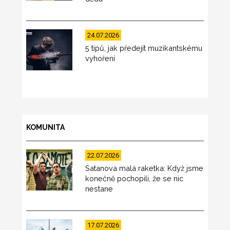
24.07.2026
5 tipů, jak předejít muzikantskému
vyhoření
KOMUNITA
22.07.2026
Satanova malá raketka: Když jsme
konečně pochopili, že se nic
nestane
17.07.2026