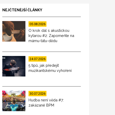
NEJČTENĚJŠÍ ČLÁNKY
05.08.2026
O krok dál s akustickou
kytarou #2: Zapomeňte na
mámu-tátu-dědu
24.07.2026
5 tipů, jak předejít
muzikantskému vyhoření
30.07.2026
Hudba není věda #7:
zakázané BPM