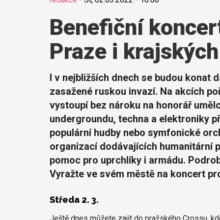
Benefiční koncert
Praze i krajskýc
I v nejbližších dnech se budou konat d
zasažené ruskou invazí. Na akcích po
vystoupí bez nároku na honorář umělci
undergroundu, techna a elektroniky př
populární hudby nebo symfonické orch
organizací dodávajících humanitární 
pomoc pro uprchlíky i armádu. Podrob
Vyražte ve svém městě na koncert pr
Středa 2. 3.
Ještě dnes můžete zajít do pražského Crossu, kd