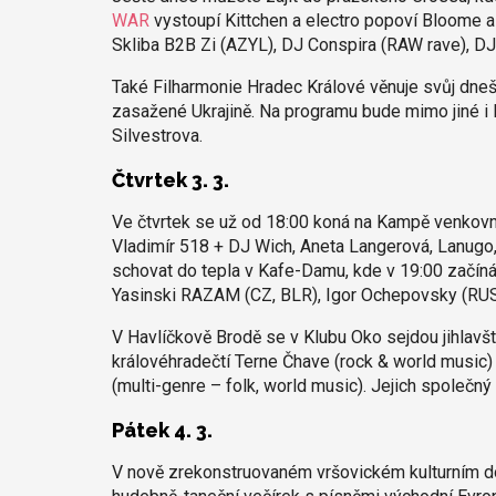
WAR
vystoupí Kittchen a electro popoví Bloome a
Skliba B2B Zi (AZYL), DJ Conspira (RAW rave), DJ
Také Filharmonie Hradec Králové věnuje svůj dne
zasažené Ukrajině. Na programu bude mimo jiné i 
Silvestrova.
Čtvrtek 3. 3.
Ve čtvrtek se už od 18:00 koná na Kampě venkov
Vladimír 518 + DJ Wich, Aneta Langerová, Lanugo
schovat do tepla v Kafe-Damu, kde v 19:00 začín
Yasinski RAZAM (CZ, BLR), Igor Ochepovsky (RUS
V Havlíčkově Brodě se v Klubu Oko sejdou jihlavš
královéhradečtí Terne Čhave (rock & world music
(multi-genre – folk, world music). Jejich společný
Pátek 4. 3.
V nově zrekonstruovaném vršovickém kulturním do