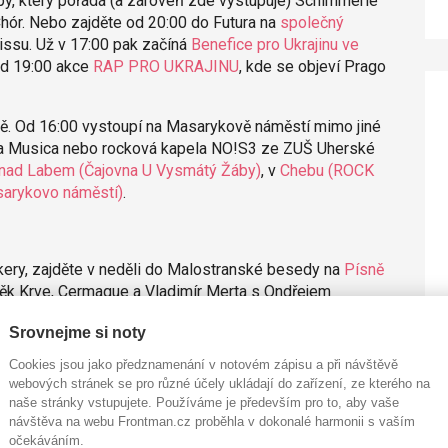
py, který pořádá (a zároveň zde vystupuje) Schimmerle
r. Nebo zajděte od 20:00 do Futura na
společný
issu. Už v 17:00 pak začíná
Benefice pro Ukrajinu ve
od 19:00 akce
RAP PRO UKRAJINU
, kde se objeví Prago
ě. Od 16:00 vystoupí na Masarykově náměstí mimo jiné
a La Musica nebo rocková kapela NO!S3 ze ZUŠ Uherské
 nad Labem (Čajovna U Vysmátý Žáby)
, v
Chebu (ROCK
sarykovo náměstí)
.
kery, zajděte v neděli do Malostranské besedy na
Písně
věk Krve, Cermaque a Vladimír Merta s Ondřejem
Srovnejme si noty
rný z Čechomoru, Jaroslav Samson Lenk, Matěj Plíhal nebo
Cookies jsou jako předznamenání v notovém zápisu a při návštěvě
:00 v
Moravském divadle Olomouc
.
webových stránek se pro různé účely ukládají do zařízení, ze kterého na
naše stránky vstupujete. Používáme je především pro to, aby vaše
návštěva na webu Frontman.cz proběhla v dokonalé harmonii s vaším
očekáváním.