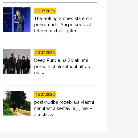
13.07.2026
The Rolling Stones stále drží
pohromadě. Ani po šedesáti
letech neztratili jiskru
20.07.2026
Deep Purple na Splat! umí
pořád s chutí zatnout riff do
masa
15.07.2026
post-hudba rozebrala vlastní
minulost a sestavila ji jinak –
akusticky