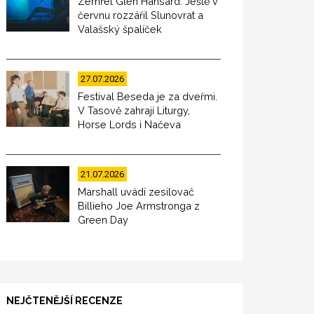
Zemřel Glen Hansard. Ještě v
červnu rozzářil Slunovrat a
Valašský špalíček
27.07.2026
Festival Beseda je za dveřmi.
V Tasově zahrají Liturgy,
Horse Lords i Načeva
21.07.2026
Marshall uvádí zesilovač
Billieho Joe Armstronga z
Green Day
NEJČTENĚJŠÍ RECENZE