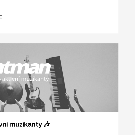
E
vní muzikanty 🎶