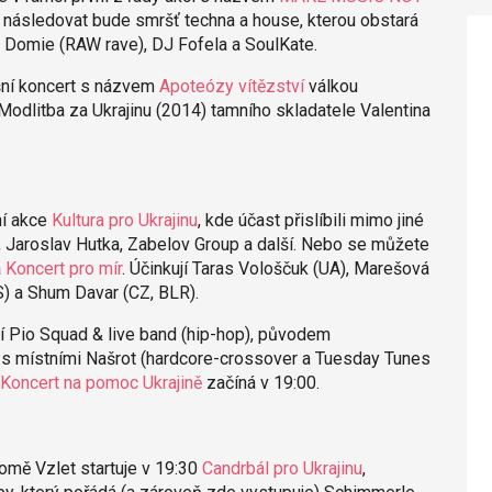
 následovat bude smršť techna a house, kterou obstará
 Domie (RAW rave), DJ Fofela a SoulKate.
šní koncert s názvem
Apoteózy vítězství
válkou
Modlitba za Ukrajinu (2014) tamního skladatele Valentina
ní akce
Kultura pro Ukrajinu
, kde účast přislíbili mimo jiné
, Jaroslav Hutka, Zabelov Group a další. Nebo se můžete
á
Koncert pro mír
. Účinkují Taras Vološčuk (UA), Marešová
) a Shum Davar (CZ, BLR).
tí Pio Squad & live band (hip-hop), původem
) s místními Našrot (hardcore-crossover a Tuesday Tunes
Koncert na pomoc Ukrajině
začíná v 19:00.
mě Vzlet startuje v 19:30
Candrbál pro Ukrajinu
,