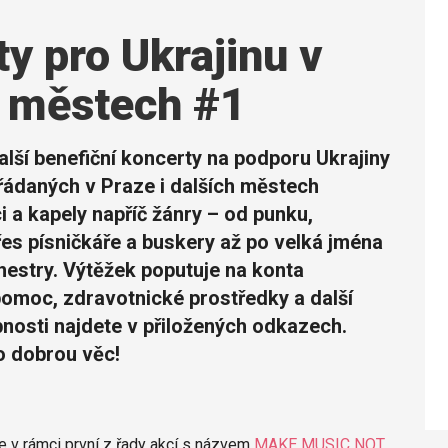
y pro Ukrajinu v
h městech #1
alší benefiční koncerty na podporu Ukrajiny
řádaných v Praze i dalších městech
 a kapely napříč žánry – od punku,
es písničkáře a buskery až po velká jména
estry. Výtěžek poputuje na konta
pomoc, zdravotnické prostředky a další
nosti najdete v přiložených odkazech.
o dobrou věc!
e v rámci první z řady akcí s názvem
MAKE MUSIC NOT