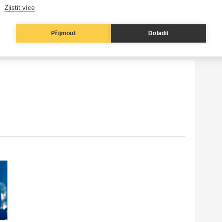
iny? Napište nám do komentářů!
Zjistit více
Přijmout
Doladit
 dejte nám prosím vědět na e-mail
redakce@frontman.cz
.