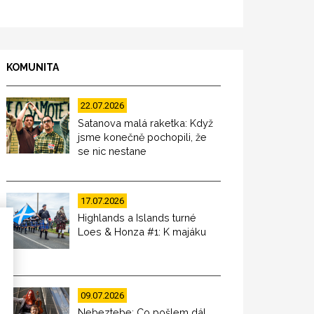
KOMUNITA
22.07.2026
Satanova malá raketka: Když
jsme konečně pochopili, že
se nic nestane
17.07.2026
Highlands a Islands turné
Loes & Honza #1: K majáku
09.07.2026
Nebeztebe: Co pošlem dál