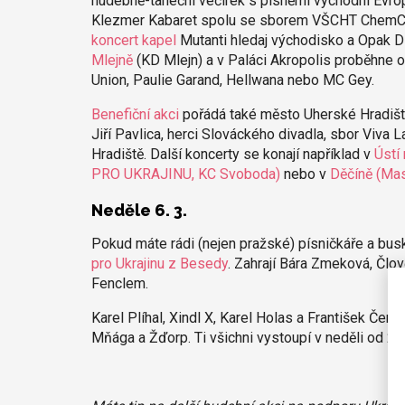
hudebně-taneční večírek s písněmi východní Evro
Klezmer Kabaret spolu se sborem VŠCHT ChemChó
koncert kapel
Mutanti hledaj východisko a Opak D
Mlejně
(KD Mlejn) a v Paláci Akropolis proběhne 
Union, Paulie Garand, Hellwana nebo MC Gey.
Benefiční akci
pořádá také město Uherské Hradišt
Jiří Pavlica, herci Slováckého divadla, sbor Viv
Hradiště. Další koncerty se konají například v
Ústí
PRO UKRAJINU, KC Svoboda)
nebo v
Děčíně (Ma
Neděle 6. 3.
Pokud máte rádi (nejen pražské) písničkáře a bus
pro Ukrajinu z Besedy
. Zahrají Bára Zmeková, Člo
Fenclem.
Karel Plíhal, Xindl X, Karel Holas a František Če
Mňága a Žďorp. Ti všichni vystoupí v neděli od 20