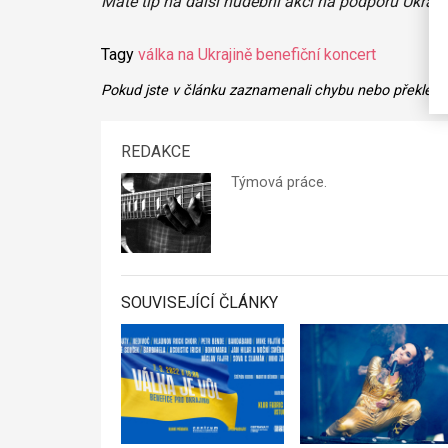
Máte tip na další hudební akci na podporu Ukraj
Tagy
válka na Ukrajině
benefiční koncert
Pokud jste v článku zaznamenali chybu nebo překlep,
REDAKCE
Týmová práce.
SOUVISEJÍCÍ ČLÁNKY