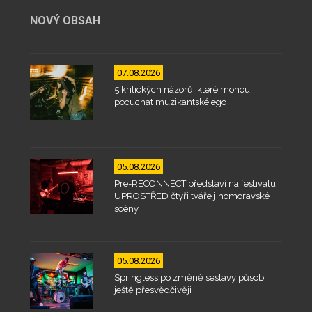
NOVÝ OBSAH
07.08.2026
5 kritických názorů, které mohou
pocuchat muzikantské ego
05.08.2026
Pre-RECONNECT představí na festivalu
UPROSTŘED čtyři tváře jihomoravské
scény
05.08.2026
Springless po změně sestavy působí
ještě přesvědčivěji