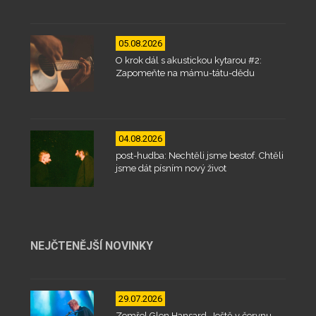
05.08.2026
O krok dál s akustickou kytarou #2:
Zapomeňte na mámu-tátu-dědu
04.08.2026
post-hudba: Nechtěli jsme bestof. Chtěli
jsme dát písním nový život
NEJČTENĚJŠÍ NOVINKY
29.07.2026
Zemřel Glen Hansard. Ještě v červnu