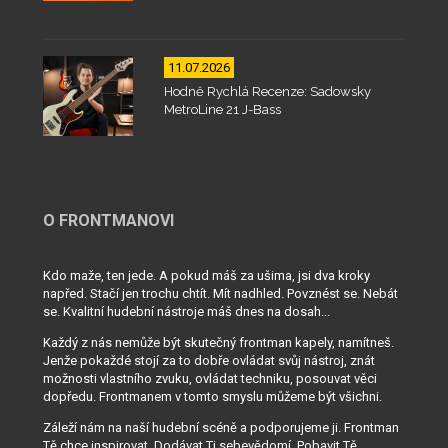
11.07.2026
Hodně Rychlá Recenze: Sadowsky
MetroLine 21 J-Bass
O FRONTMANOVI
Kdo maže, ten jede. A pokud máš za ušima, jsi dva kroky
napřed. Stačí jen trochu chtít. Mít nadhled. Povznést se. Nebát
se. Kvalitní hudební nástroje máš dnes na dosah...
Každý z nás nemůže být skutečný frontman kapely, namítneš.
Jenže pokaždé stojí za to dobře ovládat svůj nástroj, znát
možnosti vlastního zvuku, ovládat techniku, posouvat věci
dopředu. Frontmanem v tomto smyslu můžeme být všichni.
Záleží nám na naší hudební scéně a podporujeme ji. Frontman
Tě chce inspirovat. Dodávat Ti sebevědomí. Pobavit Tě.