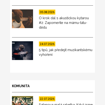
05.08.2026
O krok dál s akustickou kytarou
#2: Zapomeňte na mámu-tátu-
dědu
24.07.2026
5 tipů, jak předejít muzikantskému
vyhoření
KOMUNITA
22.07.2026
Satanova malá raketka: Když jsme