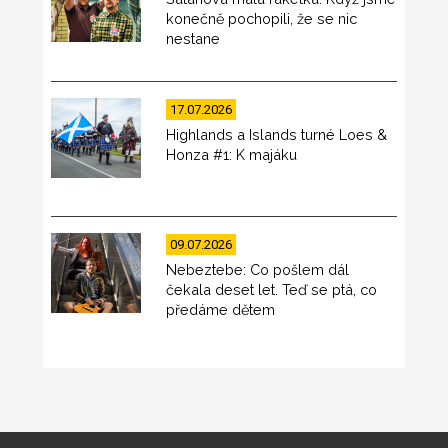
konečně pochopili, že se nic
nestane
17.07.2026
Highlands a Islands turné Loes &
Honza #1: K majáku
09.07.2026
Nebeztebe: Co pošlem dál
čekala deset let. Teď se ptá, co
předáme dětem