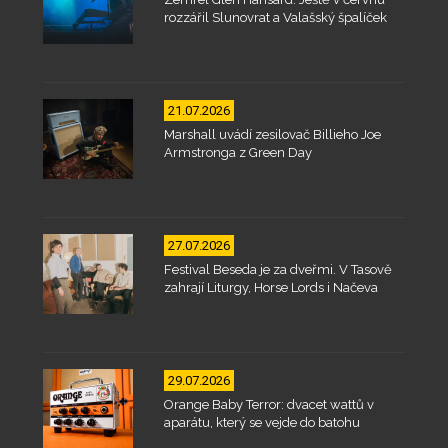
rozzářil Slunovrat a Valašský špalíček
21.07.2026
Marshall uvádí zesilovač Billieho Joe
Armstronga z Green Day
27.07.2026
Festival Beseda je za dveřmi. V Tasově
zahrají Liturgy, Horse Lords i Načeva
29.07.2026
Orange Baby Terror: dvacet wattů v
aparátu, který se vejde do batohu