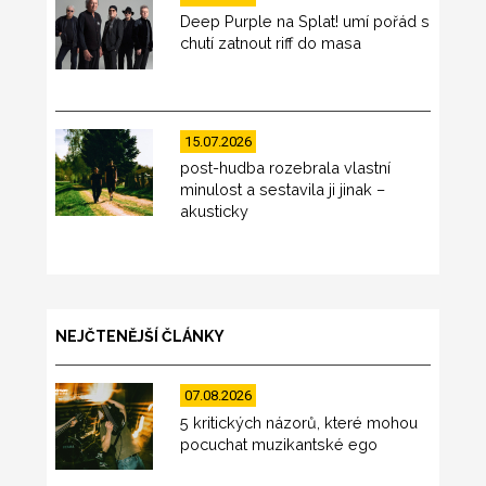
Deep Purple na Splat! umí pořád s
chutí zatnout riff do masa
15.07.2026
post-hudba rozebrala vlastní
minulost a sestavila ji jinak –
akusticky
NEJČTENĚJŠÍ ČLÁNKY
07.08.2026
5 kritických názorů, které mohou
pocuchat muzikantské ego