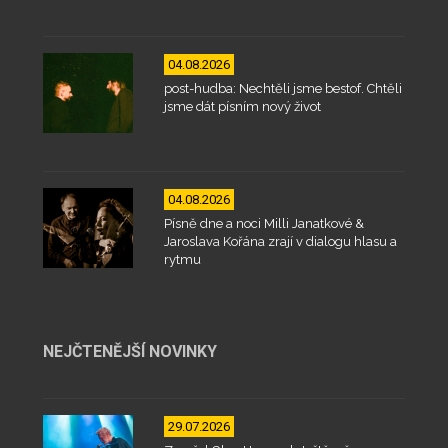
04.08.2026
post-hudba: Nechtěli jsme bestof. Chtěli
jsme dát písním nový život
04.08.2026
Písně dne a noci Milli Janatkové &
Jaroslava Kořána zrají v dialogu hlasu a
rytmu
NEJČTENĚJŠÍ NOVINKY
29.07.2026