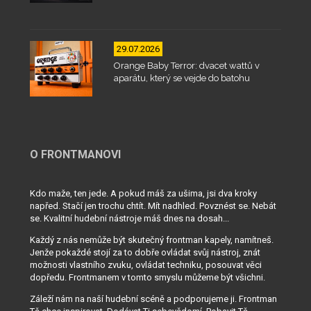
29.07.2026
Orange Baby Terror: dvacet wattů v
aparátu, který se vejde do batohu
O FRONTMANOVI
Kdo maže, ten jede. A pokud máš za ušima, jsi dva kroky
napřed. Stačí jen trochu chtít. Mít nadhled. Povznést se. Nebát
se. Kvalitní hudební nástroje máš dnes na dosah...
Každý z nás nemůže být skutečný frontman kapely, namítneš.
Jenže pokaždé stojí za to dobře ovládat svůj nástroj, znát
možnosti vlastního zvuku, ovládat techniku, posouvat věci
dopředu. Frontmanem v tomto smyslu můžeme být všichni.
Záleží nám na naší hudební scéně a podporujeme ji. Frontman