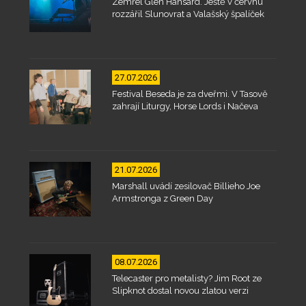
Zemřel Glen Hansard. Ještě v červnu
rozzářil Slunovrat a Valašský špalíček
27.07.2026
Festival Beseda je za dveřmi. V Tasově
zahrají Liturgy, Horse Lords i Načeva
21.07.2026
Marshall uvádí zesilovač Billieho Joe
Armstronga z Green Day
08.07.2026
Telecaster pro metalisty? Jim Root ze
Slipknot dostal novou zlatou verzi