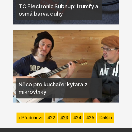
TC Electronic Subnup: trumfy a
osmá barva duhy
Něco pro kuchaře: kytara z
mikrovlnky
Pagination
Předchozí
‹ Předchozí
Page
422
Page
423
Page
424
Page
425
Následující
Další ›
stránka
stránka