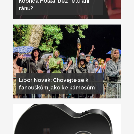
Koonda Holaa: bez fetu ani
ránu?
Libor Novák: Chovejte se k
fanouškům jako ke kámošům