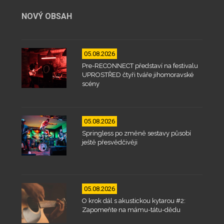
NOVÝ OBSAH
05.08.2026
Pre-RECONNECT představí na festivalu
UPROSTŘED čtyři tváře jihomoravské
scény
05.08.2026
Springless po změně sestavy působí
ještě přesvědčivěji
05.08.2026
O krok dál s akustickou kytarou #2:
Zapomeňte na mámu-tátu-dědu